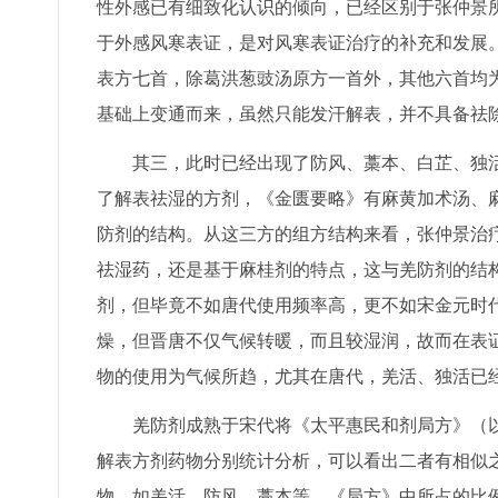
性外感已有细致化认识的倾向，已经区别于张仲景
于外感风寒表证，是对风寒表证治疗的补充和发展
表方七首，除葛洪葱豉汤原方一首外，其他六首均
基础上变通而来，虽然只能发汗解表，并不具备祛
其三，此时已经出现了防风、藁本、白芷、独
了解表祛湿的方剂，《金匮要略》有麻黄加术汤、麻
防剂的结构。从这三方的组方结构来看，张仲景治
祛湿药，还是基于麻桂剂的特点，这与羌防剂的结
剂，但毕竟不如唐代使用频率高，更不如宋金元时
燥，但晋唐不仅气候转暖，而且较湿润，故而在表
物的使用为气候所趋，尤其在唐代，羌活、独活已
羌防剂成熟于宋代将《太平惠民和剂局方》（
解表方剂药物分别统计分析，可以看出二者有相似
物，如羌活、防风、藁本等，《局方》中所占的比