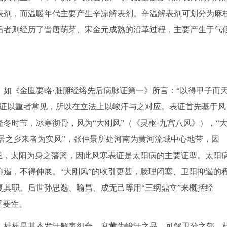
表剂，而温暖年代主要产生辛凉解表剂。辛温解表剂可划分为麻
后者则经历了晋唐萌芽、宋金元成熟的沿革过程，主要产生于气
如《金匮要略·脏腑经络先后病脉证第一》所言：“以得甲子而
寒证以重者常见，所以在立法上以峻汗与之对应。表证首先基于风
冬时节，冰寒彻骨，风为“大刚风”（《灵枢·九宫八风》），“
所居之乡来者为实风”，张仲景所处河南为黄河流域中心地带，因
里，太阳为身之藩篱，因此风寒表证是太阳病的主要证型。太阳
遏，不得伸展。“大刚风”的收引更甚，腠理闭塞、卫阳抑遏的
其职。后世孙思邈、喻昌、成无己等用“三纲鼎立”来概括经
重要性。
、桂枝是基本发汗解表组合，麻黄为峻汗之品，可解卫分之郁，