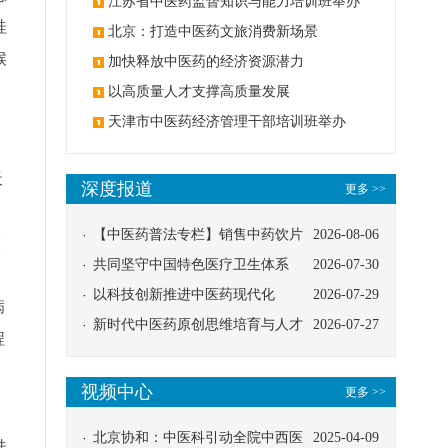
办
江苏省中医药监督知识与能力培训班举办
桂
北京：打造中医药文旅消费新场景
候
加快释放中医药的经济资源潜力
以高质量人才支撑高质量发展
天津市中医药经济管理干部培训班举办
天
深度报道
更多 >>
【中医药普法专栏】销售中药饮片
2026-08-06
大
应告知煎服方法及注意事项
共同坚守中国特色医疗卫生体系
2026-07-30
以科技创新推进中医药现代化
2026-07-29
病
新时代中医药原创思维培育与人才
2026-07-27
程
发展路径探索
视频中心
更多 >>
北京协和：中医科引动全院中西医
2025-04-09
桂