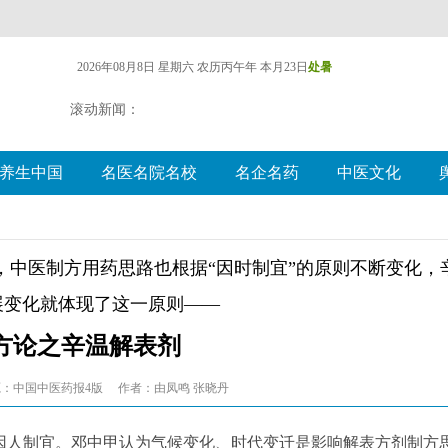
2026年08月8日 星期六
农历丙午年 本月23日
处暑
滚动新闻：
养生中国
名医名院名校
名企名药
中医文化
，中医制方用药思路也根据“因时制宜”的原则不断变化，
展变化就体现了这一原则——
方论之辛温解表剂
：中国中医药报4版
作者：由凤鸣 张晓丹
因人制宜。邓中甲认为气候变化、时代变迁是影响解表方剂制方