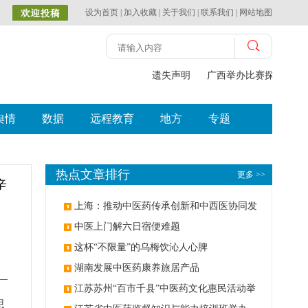
设为首页
|
加入收藏
|
关于我们
|
联系我们
|
网站地图
遗失声明
广西举办比赛探索中（壮
舆情
数据
远程教育
地方
专题
热点文章排行
更多 >>
辛
上海：推动中医药传承创新和中西医协同发
展
中医上门解六日宿便难题
这杯“不限量”的乌梅饮沁人心脾
湖南发展中医药康养旅居产品
江苏苏州“百市千县”中医药文化惠民活动举
思