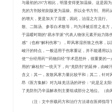
与最初的297方相比，明显变得更加温燥。这是因
充的方剂较初刻版更为温燥。所以全书方剂、用药
的增大，更是加大了湿度，因此，治湿之方流行。
散、二陈汤、参苓白术散等，均为泽被后世之名方
于温暖时期的“易水学派”代表人物张元素开始力陈
感”（也称“解利伤寒”），即风寒湿所致之伤寒，
峻汗的特点，一般适用于伤寒重证，并不能通用以
使”“分经用药”“药物归经”学术思想外，很重要的
用的“麻桂剂”一统天下，向“羌防剂”的延伸，由
含义：其一，发散风寒力量比较平和；其二，针对
昂《医方集解》对九味羌活汤的评价：“此是足太阳
了羌防剂乃辛温解表剂主要组成部分之地位。（由凤
（注：文中所载药方和治疗方法请在医师指导