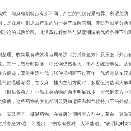
模式，与麻桂剂特点有所不同，产生的气候背景相异。所谓羌防
剂，是在麻桂剂之后产生的另一类辛温解表剂。羌防剂沿革分两
到理论的成熟阶段。其沿革过程始终与温暖潮湿的气候条件下出
剂整理、收集最有成效者当属葛洪《肘后备急方》及王焘《外台
点。其一，晋唐时期麻、桂比例仍然很大，但不占统治地位。从
经方痕迹，葛洪生活年代与张仲景相距不过百年，气候是从东汉
是气候温暖潮湿，在以麻、桂为主组方同时，多配伍清热泻火解
，《肘后备急方》中温里类药物的频率明显减少，唐代解表方中
类疾病，这些药物的变化都明显更加适应温和气候特点下的外感
白、豆豉等辛、微温药物。在晋唐时期解表方剂中，葱白、豆豉
后备急方·卷二》提出：“伤寒有数种，人不能别。”表明此时对