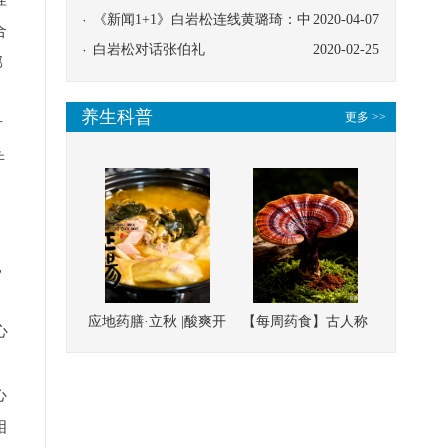
协同
《新闻1+1》白岩松连线黄璐琦：中
2020-04-07
合
医救治的临床效果
白岩松对话张伯礼
2020-02-25
邪
养生科普
更多 >>
有
并
，
应地药膳·立秋 |酸爽开
【每周药食】古人称
心
胃，一口入魂！喝下
它为“仙草”，滋补强
这碗汤，滋阴润燥、
壮、培本固元
心
清热降火
相