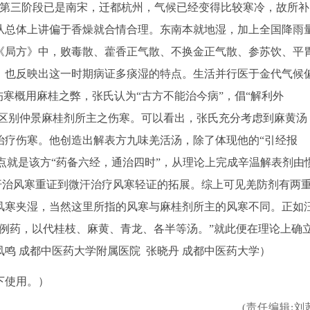
为第三阶段已是南宋，迁都杭州，气候已经变得比较寒冷，故所补
从总体上讲偏于香燥就合情合理。东南本就地湿，加上全国降雨
《局方》中，败毒散、藿香正气散、不换金正气散、参苏饮、平
，也反映出这一时期病证多痰湿的特点。生活并行医于金代气候
伤寒概用麻桂之弊，张氏认为“古方不能治今病”，倡“解利外
以区别仲景麻桂剂所主之伤寒。可以看出，张氏充分考虑到麻黄汤
治疗伤寒。他创造出解表方九味羌活汤，除了体现他的“引经报
一点就是该方“药备六经，通治四时”，从理论上完成辛温解表剂由
峻汗治风寒重证到微汗治疗风寒轻证的拓展。综上可见羌防剂有两
风寒夹湿，当然这里所指的风寒与麻桂剂所主的风寒不同。正如
例药，以代桂枝、麻黄、青龙、各半等汤。”就此便在理论上确
鸣 成都中医药大学附属医院 张晓丹 成都中医药大学）
下使用。）
(责任编辑:刘