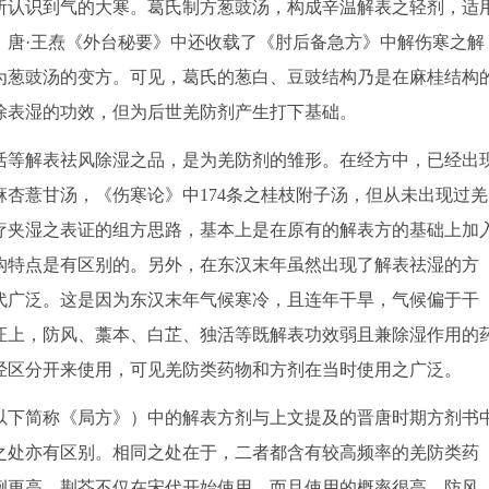
所认识到气的大寒。葛氏制方葱豉汤，构成辛温解表之轻剂，适
。唐·王焘《外台秘要》中还收载了《肘后备急方》中解伤寒之解
为葱豉汤的变方。可见，葛氏的葱白、豆豉结构乃是在麻桂结构
除表湿的功效，但为后世羌防剂产生打下基础。
活等解表祛风除湿之品，是为羌防剂的雏形。在经方中，已经出
杏薏甘汤，《伤寒论》中174条之桂枝附子汤，但从未出现过羌
疗夹湿之表证的组方思路，基本上是在原有的解表方的基础上加
构特点是有区别的。另外，在东汉末年虽然出现了解表祛湿的方
代广泛。这是因为东汉末年气候寒冷，且连年干旱，气候偏于干
证上，防风、藁本、白芷、独活等既解表功效弱且兼除湿作用的
经区分开来使用，可见羌防类药物和方剂在当时使用之广泛。
以下简称《局方》）中的解表方剂与上文提及的晋唐时期方剂书
之处亦有区别。相同之处在于，二者都含有较高频率的羌防类药
例更高。荆芥不仅在宋代开始使用，而且使用的概率很高，防风