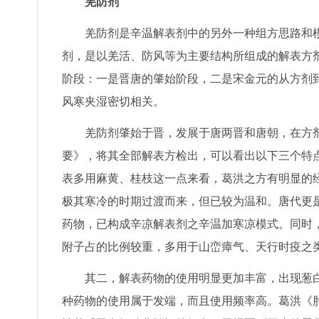
羌防剂
羌防剂是辛温解表剂中的另外一种组方思路和
剂，是以羌活、防风等为主要结构所组成的解表方
阶段：一是晋唐的肇始阶段，二是宋金元的从方剂
风寒夹湿密切相关。
羌防剂肇始于晋，发展于唐两晋和唐朝，在方
要》，将其全部解表方检出，可以看出以下三个特
表多用麻黄、桂枝这一点来看，葛洪之方有明显的
极其寒冷的时期过渡而来，但已较为温和。唐代更
药物，已构成辛凉解表剂之辛温加寒凉模式。同时
附子占的比例较重，多用于山峦瘴气、天行时疫之
其二，解表药物的使用明显更加丰富，出现葱
种药物的使用属于发端，而且使用频率高。葛洪《肘