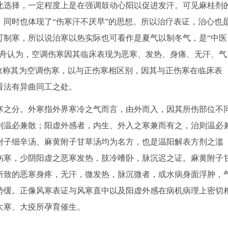
此选择，一定程度上是在强调鼓动心阳以促进发汗。可见麻桂剂
同时也体现了“伤寒汗不厌早”的思想。所以治疗表证，治心也
可制寒，所以说治寒以热实际也可看作是夏气以制冬气，是“中医
渡舟认为，空调伤寒因其临床表现为恶寒、发热、身痛、无汗、气
故称其为空调伤寒，以与正伤寒相区别，因其与正伤寒在临床表
看法有异曲同工之处。
寒之分。外寒指外界寒冷之气而言，由外而入，因其所伤部位不
则温必兼散；阳虚外感者，内生、外入之寒兼而有之，治则温必
附子细辛汤、麻黄附子甘草汤均为名方，也是温阳解表方剂之滥
伤寒，少阴阳虚之恶寒发热，肢冷嗜卧，脉沉迟之证。麻黄附子
所致的恶寒身疼，无汗，微发热，脉沉微者，或水病身面浮肿，
势缓。正像风寒表证与风寒直中以及阳虚外感在病机病理上密切
大寒、大疫所孕育催生。