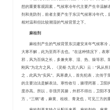
想的重要客观因素，气候寒冷年代主要产生辛温解
剂和羌防剂，前者主要产生于东汉气候寒冷年代，
相对温和但比较潮湿的气候背景之下。
麻桂剂
麻桂剂产生的气候背景东汉建安末年气候寒冷，
大寒不解，此为至而不去也。”在这种情况下，表
邪，风为百病之长，多兼夹寒、湿、热、燥等邪。隆
刚风”为北方之风，《灵枢·九宫八风》云：“风从
之，此风为“实风”。风寒袭人，首先犯表，次传于
的主要治法是解表法。寒性收引，腠理闭塞，卫阳抑
度亦高。所以，非强开其腠，外邪不得出，卫阳不复
方，“三纲”者，麻黄、桂枝、青龙也，可见三方的
麻桂剂基本特点从配伍来看，麻桂剂中，麻黄