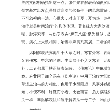
关的文献明确指出这一点。张仲景在解表药物做如
创方基本出发点是针对寒冷气候条件下的风寒重证，
不可忽视的一法。心属火，对应于夏，夏为热，热
治疗就是时间治疗”的具体体现。著名经方大家刘
喘、脉浮紧等，与伤寒表实“麻黄八症”极为相似，
现、病机上大致相同，治当非麻黄剂莫属。二者的
温阳解表法亦诞生于大寒之时。寒有外寒、内
又有伤寒、中寒的区别。中寒属于外入之寒者，治
补，二者都属于扶正解表范畴。《伤寒论》中麻黄
觞。麻黄附子细辛汤在《伤寒论》中用于治疗太阳
草汤主治与前方相似，也用于少阴阳虚，风寒外感
短，小便不利，脉沉而小者。比较而言，后方病轻
关一样，辛温解表法和温阳解表法一母二子，均由