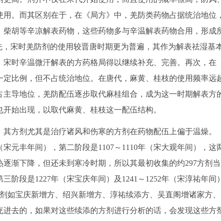
使用。而其区别在于，在《局方》中，羌防类药物占据统治地位
、柴胡等辛凉解表药物，这些药物多与辛温解表药物合用，形成
先，宋时羌防剂的使用较晋唐时期更为普遍，其作为解表祛湿基
，宋时辛温微汗解表的方药格局得以继续补充、完善。再次，在
一定比例，但不占统治地位。在唐代，麻黄、桂枝的使用频率远
占主导地位，羌防配伍逐步取代麻桂组合，成为这一时期解表方
也开始出现，以取代麻黄、桂枝这一配伍结构。
，其方剂尤其是治疗诸风和伤寒的方剂在药物配伍上偏于温燥。
（宋元丰年间），第二阶段是1107～1110年（宋大观年间），这
逐渐下降，但还未到寒冷时期，所以其最初收集的约297方剂当
段是1227年（宋宝庆年间）及1241～1252年（宋淳祐年间
方剂如宝庆新增方、绍兴新增方、淳祐续添方、吴直阁增诸家方、
充进去的，如果对这些续添的方剂进行分析的话，会发现这些方