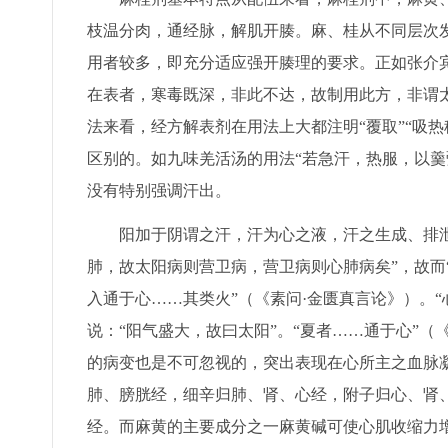
枝温分肉，通经脉，解肌开腠。麻、桂从不同层次
用者较多，即充分适应强开腠理的要求。正如张介宾
在表者，寒毒既深，非此不达，故制用此方，非谓太
法来看，经方解表剂在用法上大都注明“覆取”“吸
区别的。如九味羌活汤的用法“若急汗，热服，以羹
没有特别强调汗出。
阳加于阴谓之汗，汗为心之液，汗之生成、排
肺，故太阳病则营卫病，营卫病则心肺病矣”，故而
入通于心……其类火”（《素问·金匮真言论》）。“
说：“阳气盛大，故曰太阳”。“夏者……通于心”
的病变也是不可忽视的，突出表现在心所主之血脉
肺、膀胱经，细辛归肺、肾、心经，附子归心、肾
经。而麻黄的主要成分之一麻黄碱可使心肌收缩力