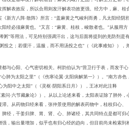
发挥解表效应，所以合用则发汗解表功效更强。经方中，麻、桂
《新方八阵·散阵》所言：“盖麻黄之气峻利而勇，凡太阳经阴
阳经必须麻黄也。”又言：“麻黄、桂枝，峻散者也。”从服用方
热稀粥”等用法，可见特别强调汗出，这与后面将提到的羌防剂是
粥投之；若缓汗，温服，而不用汤投之也”（《此事难知》），
泄都与心阳、心气密切相关。柯韵伯认为“营卫行于表，而发于心
“心肺为太阳之里”（《伤寒论翼·太阳病解第一》）。“南方赤色
心为阳中之太阳”（《灵枢·阴阳系日月》），王冰对此注释
（《素问·六节藏象论》）。从以上论述来看，太阳表证除了肺外，
凝滞。从药物归经来看，张仲景使用的解表药物中，桂枝归心、
、脾经，干姜归脾、胃、肾、心、肺诸经，其共同特点是都可归
增强，输出量增加，似乎也有归心经的趋向，但目前尚未检索到