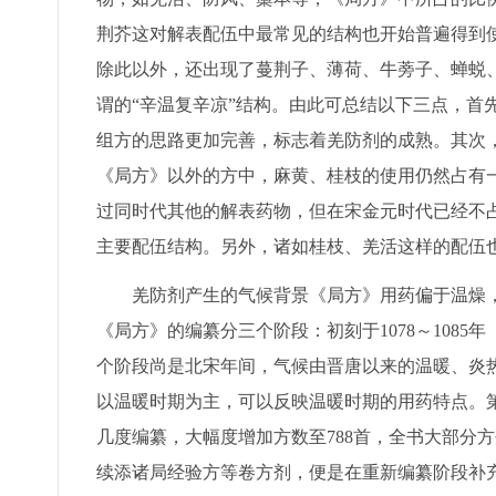
荆芥这对解表配伍中最常见的结构也开始普遍得到
除此以外，还出现了蔓荆子、薄荷、牛蒡子、蝉蜕
谓的“辛温复辛凉”结构。由此可总结以下三点，首
组方的思路更加完善，标志着羌防剂的成熟。其次
《局方》以外的方中，麻黄、桂枝的使用仍然占有
过同时代其他的解表药物，但在宋金元时代已经不
主要配伍结构。另外，诸如桂枝、羌活这样的配伍
羌防剂产生的气候背景《局方》用药偏于温燥
《局方》的编纂分三个阶段：初刻于1078～1085年
个阶段尚是北宋年间，气候由晋唐以来的温暖、炎热
以温暖时期为主，可以反映温暖时期的用药特点。第三阶
几度编纂，大幅度增加方数至788首，全书大部分
续添诸局经验方等卷方剂，便是在重新编纂阶段补