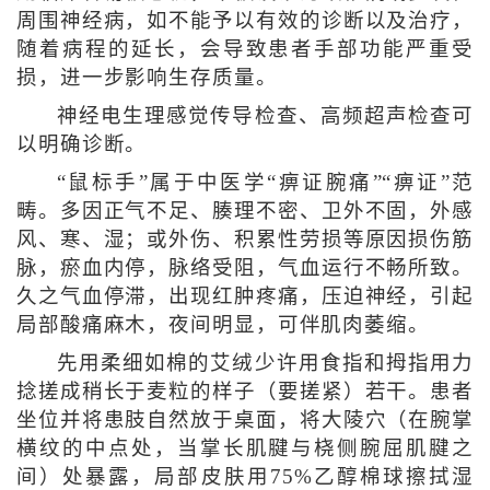
周围神经病，如不能予以有效的诊断以及治疗，
随着病程的延长，会导致患者手部功能严重受
损，进一步影响生存质量。
神经电生理感觉传导检查、高频超声检查可
以明确诊断。
“鼠标手”属于中医学“痹证腕痛”“痹证”范
畴。多因正气不足、腠理不密、卫外不固，外感
风、寒、湿；或外伤、积累性劳损等原因损伤筋
脉，瘀血内停，脉络受阻，气血运行不畅所致。
久之气血停滞，出现红肿疼痛，压迫神经，引起
局部酸痛麻木，夜间明显，可伴肌肉萎缩。
先用柔细如棉的艾绒少许用食指和拇指用力
捻搓成稍长于麦粒的样子（要搓紧）若干。患者
坐位并将患肢自然放于桌面，将大陵穴（在腕掌
横纹的中点处，当掌长肌腱与桡侧腕屈肌腱之
间）处暴露，局部皮肤用75%乙醇棉球擦拭湿