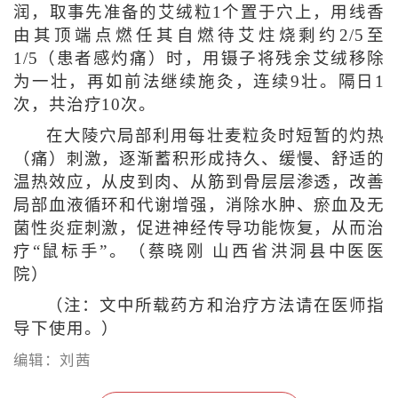
润，取事先准备的艾绒粒1个置于穴上，用线香
由其顶端点燃任其自燃待艾炷烧剩约2/5至
1/5（患者感灼痛）时，用镊子将残余艾绒移除
为一壮，再如前法继续施灸，连续9壮。隔日1
次，共治疗10次。
在大陵穴局部利用每壮麦粒灸时短暂的灼热
（痛）刺激，逐渐蓄积形成持久、缓慢、舒适的
温热效应，从皮到肉、从筋到骨层层渗透，改善
局部血液循环和代谢增强，消除水肿、瘀血及无
菌性炎症刺激，促进神经传导功能恢复，从而治
疗“鼠标手”。（蔡晓刚 山西省洪洞县中医医
院）
（注：文中所载药方和治疗方法请在医师指
导下使用。）
编辑：刘茜