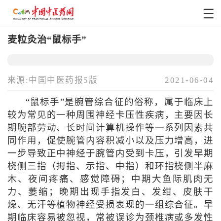
麦粒灸治“鼠标手”
来源:中国中医药报5版
2021-06-04
“鼠标手”是腕管综合征的俗称，属于临床上
较为常见的一种周围神经卡压性疾病，主要因长
期腕部劳动、长时间计算机操作等一系列因素共
同作用，促使腕管内容积减小以及压力增高，进
一步导致正中神经于腕管内受到卡压，引发早期
桡侧三指（拇指、示指、中指）和环指桡侧半麻
木、夜间疼痛、感觉障碍；中期大鱼际肌肉无
力、萎缩；晚期出现手指发白、发绀、皮肤干
燥、无汗等植物神经受损表现的一组综合征。早
期临床容易被忽视，常被误诊为颈椎病或多发性