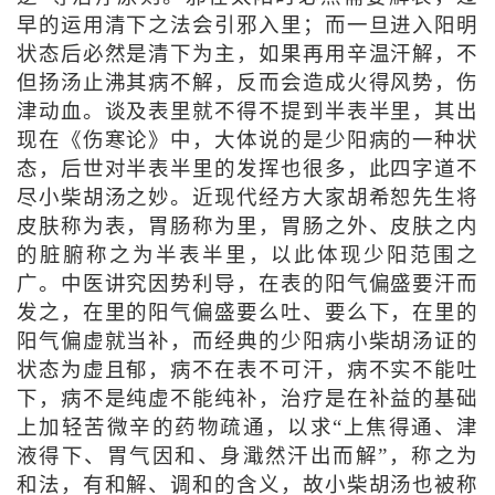
早的运用清下之法会引邪入里；而一旦进入阳明
状态后必然是清下为主，如果再用辛温汗解，不
但扬汤止沸其病不解，反而会造成火得风势，伤
津动血。谈及表里就不得不提到半表半里，其出
现在《伤寒论》中，大体说的是少阳病的一种状
态，后世对半表半里的发挥也很多，此四字道不
尽小柴胡汤之妙。近现代经方大家胡希恕先生将
皮肤称为表，胃肠称为里，胃肠之外、皮肤之内
的脏腑称之为半表半里，以此体现少阳范围之
广。中医讲究因势利导，在表的阳气偏盛要汗而
发之，在里的阳气偏盛要么吐、要么下，在里的
阳气偏虚就当补，而经典的少阳病小柴胡汤证的
状态为虚且郁，病不在表不可汗，病不实不能吐
下，病不是纯虚不能纯补，治疗是在补益的基础
上加轻苦微辛的药物疏通，以求“上焦得通、津
液得下、胃气因和、身濈然汗出而解”，称之为
和法，有和解、调和的含义，故小柴胡汤也被称