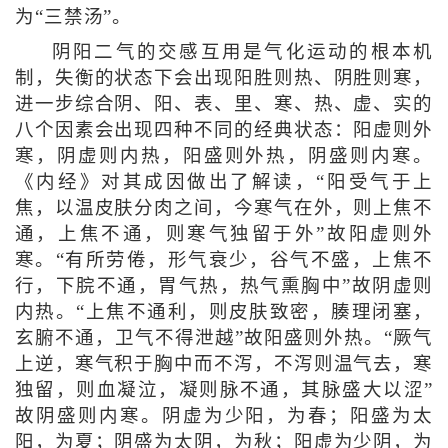
为“三禁汤”。
阴阳二气的交感互用是气化运动的根本机
制，失衡的状态下会出现阳胜则热、阴胜则寒，
进一步综合阴、阳、表、里、寒、热、虚、实的
八个因素会出现四种不同的经典状态：阳虚则外
寒，阴虚则内热，阳盛则外热，阴盛则内寒。
《内经》对其成因做出了解读，“阳受气于上
焦，以温皮肤分肉之间，今寒气在外，则上焦不
通，上焦不通，则寒气独留于外”故阳虚则外
寒。“有所劳倦，形气衰少，谷气不盛，上焦不
行，下脘不通，胃气热，热气熏胸中”故阴虚则
内热。“上焦不通利，则皮肤致密，腠理闭塞，
玄腑不通，卫气不得泄越”故阳盛则外热。“厥气
上逆，寒气积于胸中而不泻，不泻则温气去，寒
独留，则血凝泣，凝则脉不通，其脉盛大以涩”
故阴盛则内寒。阴虚为少阳，为春；阳盛为太
阳，为夏；阴盛为太阴，为秋；阳虚为少阴，为