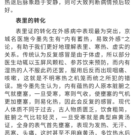
热退后脉象趋于安静，则可大致判断病情预后较
好。
表里的转化
表里证的转化在外感病中表现最为突出，京
城名医施今墨先生有“内有蓄热，易致外感”之
论，有助于我们更好地理解表里、寒热、虚实的
关系。传统认为反复感冒是由于体虚，所以部分
医生动辄以玉屏风颗粒、参苏饮来预防，而内有
湿热的人不服此药还罢，服用后反而出现咽痛、
咳嗽，这就是不明寒热之机笼而统之所犯的错
误。施今墨先生认为，内有蕴热的人原本脏腑之
气就壅塞，一旦受寒，寒则气收，使壅塞的气机
更加壅塞，则易化热，因此会反复的感冒。现代
人体质不同于过去，古人物质匮乏，饮食粗简，
脏腑之气比较轻灵，一旦受寒就是典型麻黄汤
证，全身的表气首先壅塞，表现为发热、无汗、
恶寒、头痛，这时甚至不用麻黄汤，多饮热水后