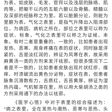
为表，如皮肤、毛发、官窍以及浅层的脉络、肌
肉等，把躯干以内的五脏六腑以及骨骼、精髓以
及深部的经脉称之为里。若以脏腑分论，则脏为
里腑为表。气化之表里，是指气升降出入阻滞部
位，为病因、病机之所在。部位之表里可以称为
症状、标象，气化之表里可以称之为证候、本
象。有时二者是重叠的、一致的，比如患者出现
发热、恶寒、周身疼痛在表的症状，同时脉是浮
紧的、舌是淡红润的，辨证为风寒在表，故采用
麻黄汤一类的方剂来发汗祛邪。但很多情况下二
者是不一致的，比如患者皮肤出现片状红疹、瘙
痒、时溃破流出黄色分泌物，症状在表，但患者
脉象沉滑数有力，舌质红，舌苔黄厚，辨证为湿
热内蕴，气机郁滞在里，所以用大柴胡汤之类的
方剂采用通下的办法以祛邪。
《医学心悟》中对于表里的综合描述为：
“病之表里，全在发热与潮热、恶寒与恶热、头