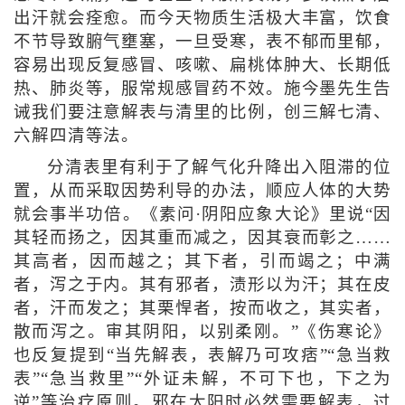
出汗就会痊愈。而今天物质生活极大丰富，饮食
不节导致腑气壅塞，一旦受寒，表不郁而里郁，
容易出现反复感冒、咳嗽、扁桃体肿大、长期低
热、肺炎等，服常规感冒药不效。施今墨先生告
诫我们要注意解表与清里的比例，创三解七清、
六解四清等法。
分清表里有利于了解气化升降出入阻滞的位
置，从而采取因势利导的办法，顺应人体的大势
就会事半功倍。《素问·阴阳应象大论》里说“因
其轻而扬之，因其重而减之，因其衰而彰之……
其高者，因而越之；其下者，引而竭之；中满
者，泻之于内。其有邪者，渍形以为汗；其在皮
者，汗而发之；其栗悍者，按而收之，其实者，
散而泻之。审其阴阳，以别柔刚。”《伤寒论》
也反复提到“当先解表，表解乃可攻痞”“急当救
表”“急当救里”“外证未解，不可下也，下之为
逆”等治疗原则。邪在太阳时必然需要解表，过