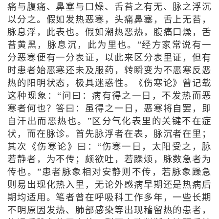
痛与腹痛、鼻塞与口燥、舌苔之有无、脉之浮沉
以分之。假如发热恶寒，头痛鼻塞，舌上无苔，
脉息浮，此表也。假如潮热恶热，腹痛口燥，舌
苔黄黑，脉息沉，此为里也。”经方家常说有一
分恶寒便有一分表证，以此来区分表里证，但有
时患者始恶寒还未及服药，转瞬变为不恶寒反恶
热的阳明状态，极具迷惑性。《伤寒论》曾记载
这种现象：“问曰：病有得之一日，不发热而恶
寒者何也？答曰：虽得之一日，恶寒将自罢，即
自汗出而恶热也。”区分气化表里的关键不在症
状，而在脉诊。首先脉浮者在表，脉沉者在里；
其次《伤寒论》曰：“伤寒一日，太阳受之，脉
若静者，为不传；颇欲吐，若躁烦，脉数急者为
传也。”患者脉象相对安静则不传，若脉象躁急
则易出现化热入里，无论外感病早期还是热病后
期均适用。笔者曾在呼吸科工作多年，一些长期
不明原因发热、肺部感染等出现稽留热的患者，