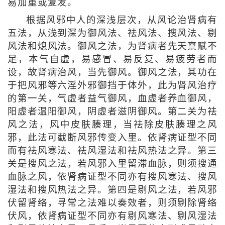
易加重或复发。
根据风邪中人的深浅层次，从风论治肾病有
五法，从浅到深为御风法、祛风法、搜风法、剔
风法和熄风法。御风之法，为肾病者先天禀赋不
足，本气自虚，易感冒、易反复、易疲劳者而
设，故肾病治风，当先御风。御风之法，其功在
于把风邪等六淫外邪御挡于体外，此为肾风治疗
的第一关，气虚者益气御风，血虚者养血御风，
阳虚者温阳御风，阴虚者滋阴御风。第二关为祛
风之法，风中皮肤腠理，当祛除皮肤腠理之风
邪，此法可截断风邪传变入里。依肾病证型不同
而有祛风寒法、祛风湿法和祛风热法之异。第三
关是搜风之法，若风邪入里留滞血脉，则须搜通
血脉之风，依肾病证型不同亦有搜风寒法、搜风
湿法和搜风热法之异。第四是剔风之法，若风邪
伏留肾络，寻常之法难以奏效者，则须剔除肾络
伏风，依肾病证型不同亦有剔风寒法、剔风湿法