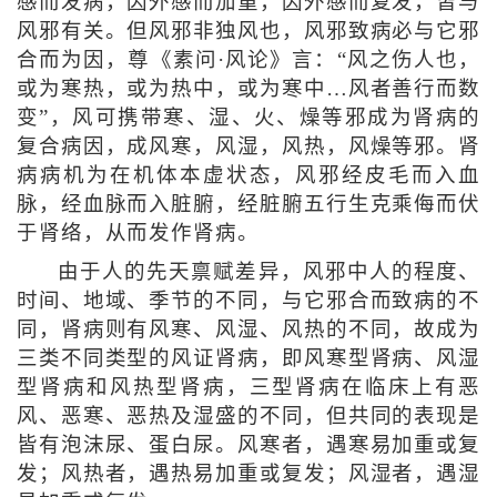
感而发病，因外感而加重，因外感而复发，皆与
风邪有关。但风邪非独风也，风邪致病必与它邪
合而为因，尊《素问·风论》言：“风之伤人也，
或为寒热，或为热中，或为寒中…风者善行而数
变”，风可携带寒、湿、火、燥等邪成为肾病的
复合病因，成风寒，风湿，风热，风燥等邪。肾
病病机为在机体本虚状态，风邪经皮毛而入血
脉，经血脉而入脏腑，经脏腑五行生克乘侮而伏
于肾络，从而发作肾病。
由于人的先天禀赋差异，风邪中人的程度、
时间、地域、季节的不同，与它邪合而致病的不
同，肾病则有风寒、风湿、风热的不同，故成为
三类不同类型的风证肾病，即风寒型肾病、风湿
型肾病和风热型肾病，三型肾病在临床上有恶
风、恶寒、恶热及湿盛的不同，但共同的表现是
皆有泡沫尿、蛋白尿。风寒者，遇寒易加重或复
发；风热者，遇热易加重或复发；风湿者，遇湿