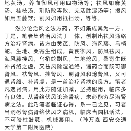
地黄汤，养血御风可用四物汤等；祛风如麻黄
汤、桂枝汤、荆防败毒散、羌活胜湿汤等；搜风
如用五藤饮；剔风如用抵挡汤，等等。
然分论治风之法方药，不如集成其为一方，
于是，笔者集诸治风法于一体，创制出祛风通络
方治疗肾病。该方由黄芪、防风、海风藤、乌梢
蛇、生地、桑寄生组成。黄芪御风，防风祛风，
海风藤搜风，乌梢蛇剔风，生地熄风，桑寄生既
补肾络之虚，又祛风除湿通络，诸药合而既可御
肾风、祛肾风、搜肾风、剔肾风和熄肾风，又可
通肾络、补肾虚，是一首治疗肾病的良方。笔者
凡遇肾病，用此方随证加减，坚持服用，临床多
有良效。从肾络伏风论治肾病，未必能穷尽治肾
病之法。此乃笔者临证心得，系一己之见，习者
当洞悉肾病肾络伏风之病机，临床当圆机活法，
不可胶柱鼓瑟，机械套用。（孙万森 西安交通
大学第二附属医院）