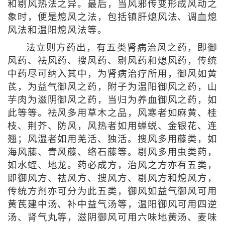
和剔风热法之异。最后，当风邪传变形成风动之
象时，便是熄风之法，包括镇肝熄风法、调血熄
风法和温阳熄风法等。
法立则方药出，有五类肾病治风之药，即御
风药、祛风药、搜风药、剔风药和熄风药，传统
中药尽可纳入其中，为肾病治疗所用，御风如黄
芪，为益气御风之药，附子为温阳御风之药，山
芋肉为滋阴御风之药，当归为养血御风之药，如
此等等。祛风多用草木之品，风寒者如麻黄、桂
枝、荆芥、防风，风热者如用蝉蜕、金银花、连
翘；风湿者如用羌活、独活。搜风多用藤类，如
海风藤、青风藤、络石藤等。剔风多用虫类药，
如水蛭、地龙。药必成方，治风之方亦有五类，
即御风方、祛风方、搜风方、剔风方和熄风方，
传统方剂亦可分为此五类，御风如益气御风可用
黄芪建中汤、补中益气汤等，温阳御风可用四逆
汤、肾气丸等，滋阴御风可用六味地黄汤、麦味