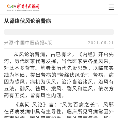
从肾络伏风论治肾病
来源:中国中医药报4版
2021-06-21
从风论治肾病，古已有之，《内经》开启先
河，历代医家代有发挥，当代医家更各呈风采，
对此不多赘言。笔者集历代先贤思想，以临床实
践为基础，提出肾病的“肾络伏风论”：肾病，病
因为感风，病机为伏风，治疗当治诸风，治风有
五法，御风、祛风、搜风、剔风和熄风，依次方
药有五类，皆有风性内涵。
《素问·风论》言：“风为百病之长”，风邪
在肾病发病中具有主导性，临床所见肾病常因外