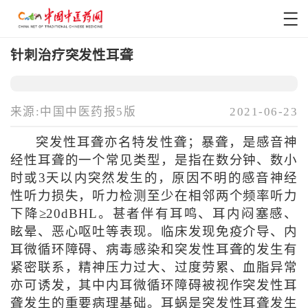
针刺治疗突发性耳聋
来源:中国中医药报5版
2021-06-23
突发性耳聋亦名特发性聋；暴聋，是感音神
经性耳聋的一个常见类型，是指在数分钟、数小
时或3天以内突然发生的，原因不明的感音神经
性听力损失，听力检测至少在相邻两个频率听力
下降≥20dBHL。甚者伴有耳鸣、耳内闷塞感、
眩晕、恶心呕吐等表现。临床发现免疫介导、内
耳微循环障碍、病毒感染和突发性耳聋的发生有
紧密联系，精神压力过大、过度劳累、血脂异常
亦可诱发，其中内耳微循环障碍被视作突发性耳
聋发生的重要病理基础。耳蜗是突发性耳聋发生