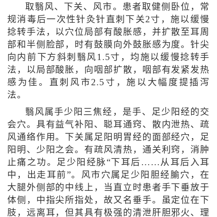
取翳风、下关、风市。患者取健侧卧位，常
规消毒后一次性针灸针直刺下关2寸，施以缓慢
捻转手法，以穴位局部有酸胀感，并扩散至耳周
部和半侧脸部，时有鼓膜向外鼓胀感为度。针尖
向内前下方斜刺翳风1.5寸，均施以缓慢捻转手
法，以局部酸胀，向咽部扩散，咽部有发紧发热
感为佳。直刺风市2.5寸，施以大幅度提插泻
法。
翳风属手少阳三焦经，是手、足少阳经的交
会穴。具有益气补阳、聪耳通窍、散内泄热、疏
风通络作用。下关属足阳明胃经的面部经穴，足
阳明、少阳之会。有疏风清热，通关利窍，消肿
止痛之功。足少阳经脉“下耳后……从耳后入耳
中，出走耳前”。风市穴属足少阳胆经腧穴，在
大腿外侧部的中线上，当直立时患者手下垂放于
体侧，中指尖所指处，故又名垂手。虽定位在下
肢，远离耳，但其具有极强的清泄肝胆邪火、理