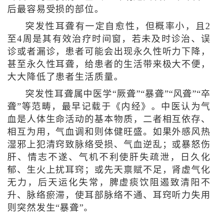
后最容易受损的部位。
突发性耳聋有一定自愈性，但概率小，且2
至4周是其有效治疗时间窗，若未及时诊治、误
诊或者漏诊，患者可能会出现永久性听力下降，
甚至永久性耳聋，给患者的生活带来极大不便，
大大降低了患者生活质量。
突发性耳聋属中医学“厥聋”“暴聋”“风聋”“卒
聋”等范畴，最早记载于《内经》。中医认为气
血是人体生命活动的基本物质，二者相互依存、
相互为用，气血调和则体健旺盛。如果外感风热
湿邪上犯清窍致脉络受损、气血逆乱；或暴怒伤
肝、情志不遂、气机不利使肝失疏泄，日久化
郁、生火上扰耳窍；或先天禀赋不足，肾虚气化
无力，后天运化失常，脾虚痰饮阻遏致清阳不
升、脉络瘀滞，使耳部脉络不通、耳窍听力失用
则突然发生“暴聋”。