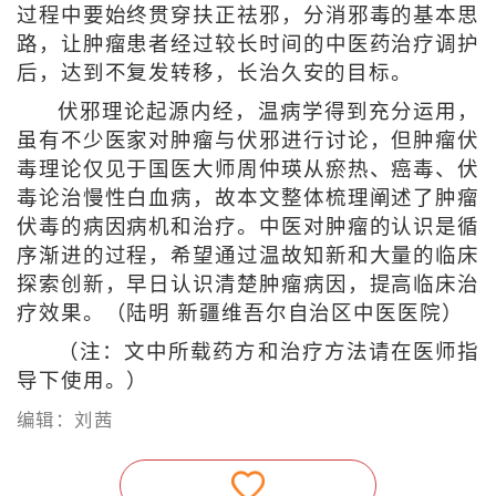
过程中要始终贯穿扶正祛邪，分消邪毒的基本思
路，让肿瘤患者经过较长时间的中医药治疗调护
后，达到不复发转移，长治久安的目标。
伏邪理论起源内经，温病学得到充分运用，
虽有不少医家对肿瘤与伏邪进行讨论，但肿瘤伏
毒理论仅见于国医大师周仲瑛从瘀热、癌毒、伏
毒论治慢性白血病，故本文整体梳理阐述了肿瘤
伏毒的病因病机和治疗。中医对肿瘤的认识是循
序渐进的过程，希望通过温故知新和大量的临床
探索创新，早日认识清楚肿瘤病因，提高临床治
疗效果。（陆明 新疆维吾尔自治区中医医院）
（注：文中所载药方和治疗方法请在医师指
导下使用。）
编辑：刘茜