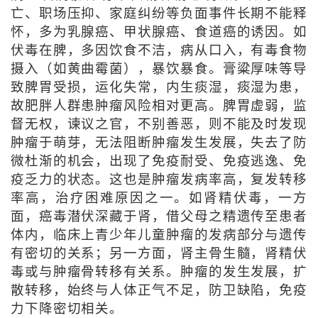
亡、职场压抑、家庭纠纷等负面事件长期不能释
怀，多为乳腺癌、甲状腺癌、食道癌的诱因。如
伏毒在脾，多因饮食不洁，病从口入，有毒食物
摄入（如黄曲霉菌），暴饮暴食。膏粱厚味等导
致脾胃受损，运化失常，内生痰湿，痰湿为患，
故肥胖人群患肿瘤风险相对更高。脾胃虚弱，监
督无权，谏议之官，不别善恶，则不能及时发现
肿瘤于萌芽，无法阻断肿瘤发生发展，失去了防
微杜渐的机会，出现了免疫耐受、免疫逃逸、免
疫乏力的状态。这也是肿瘤发病率高，复发转移
率高，治疗困难原因之一。如肾精伏毒，一方
面，癌毒潜伏深藏于肾，借父母之精遗传至患者
体内，临床上青少年儿童肿瘤的发病部分与遗传
有密切的关系；另一方面，肾主骨生髓，肾精伏
毒或与肿瘤骨转移有关系。肿瘤的发生发展，扩
散转移，始终与人体正气不足，防卫缺陷，免疫
力下降密切相关。