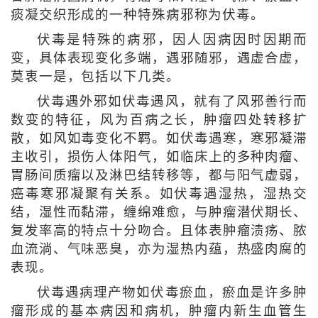
痰凝交织形成的一种特殊病邪称为伏毒。
伏毒是特殊的病邪，因人因病因时因期而
变，具体表现变化多端，遇邪随邪，遇虚合虚，
莫衷一是，包括以下几类。
伏毒遇外邪如伏毒遇风，就有了风邪善行而
数变的特征，风为百病之长，肿瘤四处转移扩
散，如风如毒变化不羁。如伏毒遇寒，寒邪凝滞
主收引，损伤人体阳气，如临床上的多种肉瘤、
胃肠间质瘤以及淋巴结转移等，都与阳气虚弱，
癌毒寒邪凝聚有关系。如伏毒遇湿热，湿热交
结，湿性而黏滞，缠绵难愈，与肿瘤潜伏期长、
复发率高的特点十分吻合。且体表肿瘤溃疡、脓
血流淌、气味恶臭，亦为湿热内蕴，热盛肉腐的
表现。
伏毒遇病理产物如伏毒瘀血，瘀血是许多肿
瘤形成的基本病因和病机，肿瘤内新生血管生