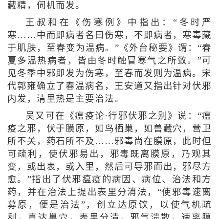
藏精，伺机而发。
王叔和在《伤寒例》中指出：“冬时严
寒……中而即病者名曰伤寒，不即病者，寒毒藏
于肌肤，至春变为温病。”《外台秘要》谓：“春
夏多温热病者，皆由冬时触冒寒气之所致。”可
见冬季中邪即发为伤寒，至春而发则为温病。宋
代郭雍确立了春温病名，王安道又指出针对伏邪
内发，清里热是主要治法。
吴又可在《瘟疫论·行邪伏邪之别》说：“瘟
疫之邪，伏于膜原，如鸟栖巢，如兽藏穴，营卫
所不关，药石所不及……邪毒尚在膜原，此时但
可疏利，使伏邪易出，邪毒既离膜原，乃观其
变，或出表，或入里，然后可导邪而出，邪尽方
愈。”指出了伏邪瘟疫的病因、病位、治法和方
药，并在治法上提出表里分消法，“使邪毒速离
募原，便是治法”，创立达原饮，以使气机疏
利，直达巢穴，表里分清，邪气溃散，速离膜