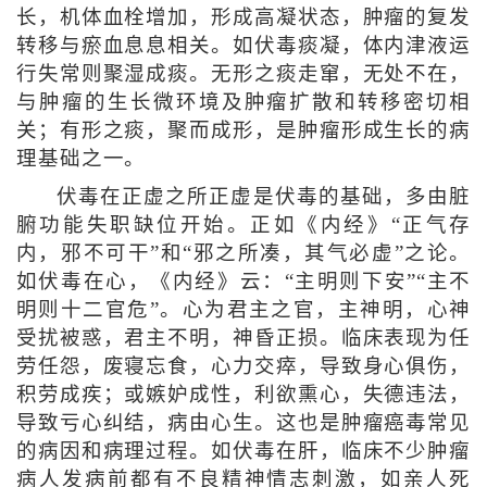
长，机体血栓增加，形成高凝状态，肿瘤的复发
转移与瘀血息息相关。如伏毒痰凝，体内津液运
行失常则聚湿成痰。无形之痰走窜，无处不在，
与肿瘤的生长微环境及肿瘤扩散和转移密切相
关；有形之痰，聚而成形，是肿瘤形成生长的病
理基础之一。
伏毒在正虚之所正虚是伏毒的基础，多由脏
腑功能失职缺位开始。正如《内经》“正气存
内，邪不可干”和“邪之所凑，其气必虚”之论。
如伏毒在心，《内经》云：“主明则下安”“主不
明则十二官危”。心为君主之官，主神明，心神
受扰被惑，君主不明，神昏正损。临床表现为任
劳任怨，废寝忘食，心力交瘁，导致身心俱伤，
积劳成疾；或嫉妒成性，利欲熏心，失德违法，
导致亏心纠结，病由心生。这也是肿瘤癌毒常见
的病因和病理过程。如伏毒在肝，临床不少肿瘤
病人发病前都有不良精神情志刺激，如亲人死