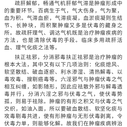
疏肝解郁，畅通气机肝郁气滞是肿瘤形成中
的重要环节。百病生于气，气大伤身，气为聚，
血为积。气滞血瘀，气滞痰凝，血淤痰凝则生结
节、长肿块，而积聚肿瘤又多是伏毒的藏身之
所。故疏肝理气、调达气机既是治疗肿瘤疾病的
方法，也是清除伏毒的手段。临床多用疏肝活
血、理气化痰之法等。
扶正祛邪，分消邪毒扶正祛邪是治疗肿瘤的
根本大法，其中又有以下几项治则：化痰熄风、
软坚散结、破血逐瘀、利水渗湿、清热解毒、以
毒攻毒、搜剔癌毒等。六淫邪气与肿瘤伏毒之气
相互纠缠，如影随形，因此应祛散外邪与解毒透
毒并行，分消六淫之邪与伏毒之气，使伏毒势
孤，则易于祛除。肿瘤的有形之积又与伏毒之气
交织，如油入面，所以要破血散结、软坚化痰与
攻毒剔毒共进，使有形肿瘤与无形伏毒剥离，令
伏毒力单，则能够化解。故我们在肿瘤疾病辨治