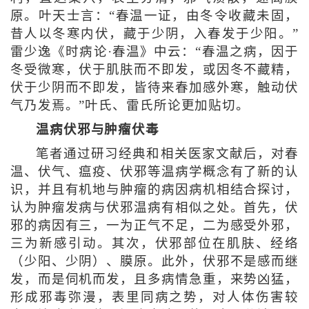
原。叶天士言：“春温一证，由冬令收藏未固，
昔人以冬寒内伏，藏于少阴，入春发于少阳。”
雷少逸《时病论·春温》中云：“春温之病，因于
冬受微寒，伏于肌肤而不即发，或因冬不藏精，
伏于少阴而不即发，皆待来春加感外寒，触动伏
气乃发焉。”叶氏、雷氏所论更加贴切。
温病伏邪与肿瘤伏毒
笔者通过研习经典和相关医家文献后，对春
温、伏气、瘟疫、伏邪等温病学概念有了新的认
识，并且有机地与肿瘤的病因病机相结合探讨，
认为肿瘤发病与伏邪温病有相似之处。首先，伏
邪的病因有三，一为正气不足，二为感受外邪，
三为新感引动。其次，伏邪部位在肌肤、经络
（少阳、少阴）、膜原。此外，伏邪不是感而继
发，而是伺机而发，且多病情急重，来势凶猛，
形成邪毒弥漫，表里同病之势，对人体伤害较