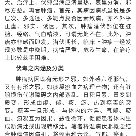
大。治疗上，伏邪温病应清里热，表里分消，邪
尽方愈。再看肿瘤，首先，其病因病机虽说是多
层次、多途径、多靶点复合因素致病，亦不外乎
正虚、邪实、诱因。其次，肿瘤潜伏部位在脏
腑、经络、气血精液，可谓无处不在。此外，肿
瘤亦非感而即发，潜伏期长，临床上肿瘤一经发
现多数是中晚期，病情严重，危及生命，在治疗
上比较棘手困难。
伏毒之内涵及分类
肿瘤病因既有无形之邪，如外感六淫邪气；
又有有形之邪，如痰凝瘀血之病理产物；还有脏
腑损伤代谢障碍之内部紊乱。日积月累，量变到
质变，形成由虚、郁、痰、瘀、热到癌毒的突
变。癌毒一旦形成，与体内的六淫、气郁、瘀
血、痰凝互为因果，恶性循环，促使患者体内生
成新病灶或出现转移灶。笔者将温病伏邪概念结
合肿瘤病因病机，将癌毒和六淫、气郁、瘀血、