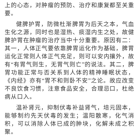
上的心态，对肿瘤的预防、治疗和康复都至关重
要。
健脾护胃，防微杜渐脾胃为后天之本，气血
生化之源，同时也是湿热、痰湿内生之处，故健
脾护胃在肿瘤的治疗当中十分重要。原因有二：
其一，人体正气要依靠脾胃运化作为基础，脾胃
运化正常则人体正气充足，则可以安内攘外，故
有“有胃气则生，无胃气则亡”的说法。其二，脾
胃功能正常与否关系到人体的精神睡眠状态，
《内经》亦有“胃不和则卧不安”之论。故应改变
不良饮食习惯，注意食品安全，合理忌口，杜绝
病从口入。
温补肾元，抑制伏毒补益肾气，培元固本，
能够制约先天伏毒的发生；温阳散寒，化气消
积，可以消除人体已成的肿块，化解未成之积
聚。