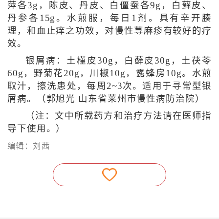
萍各3g，陈皮、丹皮、白僵蚕各9g，白藓皮、
丹参各15g。水煎服，每日1剂。具有辛开腠
理，和血止痒之功效，对慢性荨麻疹有较好的疗
效。
银屑病：土槿皮30g，白藓皮30g，土茯苓
60g，野菊花20g，川椒10g，露蜂房10g。水煎
取汁，擦洗患处，每周2~3次。适用于寻常型银
屑病。（郭旭光 山东省莱州市慢性病防治院）
（注：文中所载药方和治疗方法请在医师指
导下使用。）
编辑：刘茜