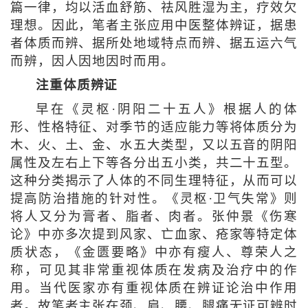
篇一律，均以活血舒筋、祛风胜湿为主，疗效欠
理想。因此，笔者主张应用中医整体辨证，据患
者体质而辨、据所处地域特点而辨、据五运六气
而辨，因人因地因时而用。
注重体质辨证
早在《灵枢·阴阳二十五人》根据人的体
形、性格特征、对季节的适应能力等将体质分为
木、火、土、金、水五大类型，又以五音的阴阳
属性及左右上下等各分出五小类，共二十五型。
这种分类揭示了人体的不同生理特征，从而可以
提高防治措施的针对性。《灵枢·卫气失常》则
将人又分为膏者、脂者、肉者。张仲景《伤寒
论》中亦多次提到风家、亡血家、疮家等特定体
质状态，《金匮要略》中亦有瘦人、尊荣人之
称，可见其非常重视体质在发病及治疗中的作
用。当代医家亦有重视体质在辨证论治中作用
者。故笔者主张在颈、肩、腰、腿痛无证可辨时