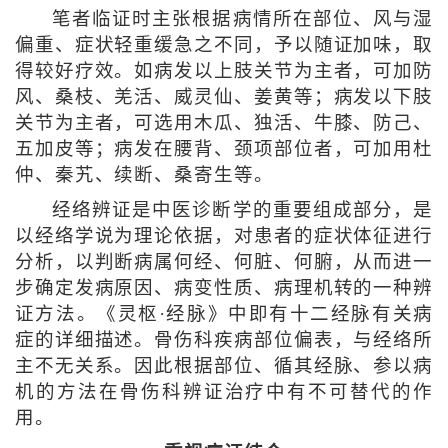
笔者临证时主张根据病情所在部位、风与湿
偏重、症状轻重缓急之不同，予以随证加味，取
得较好疗效。如病发以上肢关节为主者，可加防
风、桑枝、羌活、威灵仙、姜黄等；病发以下肢
关节为主者，可选用木瓜、独活、牛膝、防己、
五加皮等；病发在腰背、颈项部位者，可加用杜
仲、秦艽、续断、桑寄生等。
经络辨证是中医诊断学的重要组成部分，是
以经络学说为理论依据，对患者的症状体征进行
分析，以判断病属何经、何脏、何腑，从而进一
步确定发病原因、病变性质、病理机转的一种辨
证方法。《灵枢·经脉》中即有十二经脉有关病
症的详细描述。骨伤科疾病部位偏表，与经络所
主不无关系。因此根据部位、循其经脉、参以病
机的方法在骨伤科辨证治疗中有不可替代的作
用。