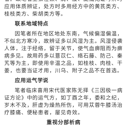
应用体质辨证，处方时多用经方中的黄芪类方、
桂枝类方、柴胡类方等。
联系地域特点
因笔者所在地区地处东南，气候偏湿偏温，
不似北方寒冷，故辨证多以风湿为主。风湿侵袭
人体，注于经络，留于关节，使气血痹阻而为痹
病多见。故用药多以薏苡仁、络石藤、防己、秦
艽等为主，即使用辛温之品，如桂枝、肉桂、干
姜，也要当证才用，川乌、附子之品不在首选。
应用运气学说
笔者临床喜用宋代医家陈无择《三因极一病
证方论》中的运气方，如丁酉之年，委和之纪，
岁木不及，肝虚为燥热所伤，可用苁蓉牛膝汤治
疗膝痛、便秘患者，屡见奇效。
重视分部析病