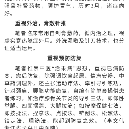
强骨补肾药物，顾护胃气，历时3月，诸症向
好。
重视外治，膏敷针推
笔者临床常用自制膏敷药，循内治之理，视
虚实寒热随症外用。外洗湿敷及针刀技术，也分
证适当运用。
重视预防防复
笔者推崇中医“治未病”思想，重视已病防
变，愈后防复，除强调饮食起居、情志安畅、中
草药调理外，还主张运动疗法、牵引导引练功，
针对颈肩、腰膝功能康复，自编有简单套操供患
者练习。如治疗膝骨关节炎的导引三法，即仰卧
举腿、四面摆莲、大腿拉筋；如按摩保健七法，
即按揉法、捏拿法、点按法、铲刮法、松髌法、
镇定法、理筋法，能起到防复之效。（李文伟
浙江省长兴县中医院）