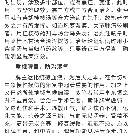
时出现，涉及多个部位，或有兼证、变证，此时
用一方恐难取效，需二方或三方合而治之。张仲
景就有柴胡桂枝汤等合方治病的先例，故笔者仿
效之并有所发挥。如治风寒湿痹、关节肿痛较剧
者，用桂枝芍药知母汤合乌头汤；治颈性眩晕时
用苓桂术甘汤合泽泻饮等；治结缔组织病时用小
柴胡汤与当归芍药散等。只要辨证用方得当，确
能明显提高疗效。
重视脾胃，防治湿气
脾主运化统摄血液，为后天之本，在骨伤科
中急慢性损伤的修复中起着重要的作用。加之上
文已述所处地域气候偏湿，故笔者常用李东垣之
升阳益胃汤。曾治一手术患者，素体脾胃虚弱，
又遇创伤和手术，耗散正气，加之饮食不调，运
化失能，营养之源日绌，气血无以濡养，肾精不
充，筋骨无以充养，修复缓慢，迟迟不愈。治以
健脾养胃，和中养血，脾胃功能见好后逐步加入