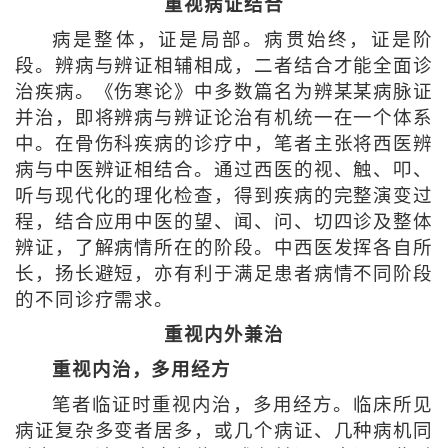
重视病证结合
病是整体，证是局部。病贯始终，证是阶
段。辨病与辨证相辅相成，二者结合才能全面诊
治疾病。《伤寒论》中多数篇名为辨某某病脉证
并治，即将辨病与辨证论治有机统一在一个体系
中。在骨伤科疾病的诊疗中，笔者主张将西医辨
病与中医辨证相结合。通过西医的视、触、叩、
听与现代化的理化检查，得到疾病的完整演变过
程，结合应用中医的望、闻、问、切四诊及整体
辨证，了解病情所在的阶段。中西医发挥各自所
长，扬长避短，亦有利于满足患者病情不同阶段
的不同诊疗需求。
重视内外兼治
重视内治，多用经方
笔者临证时重视内治，多用经方。临床所见
病证复杂多变者居多，或几个病证、几种病机同