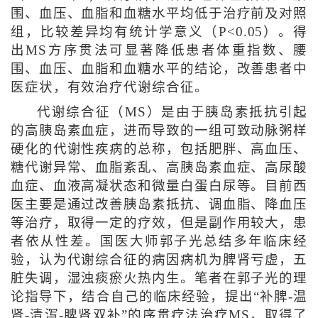
围、血压、血脂和血糖水平均低于治疗前及对照
组，比较差异均有统计学意义（P<0.05）。得
出MS方序贯法可显著降低患者体重指数、腰
围、血压、血脂和血糖水平的结论，改善患者中
医症状，有效治疗代谢综合征。
代谢综合征（MS）是由于胰岛素抵抗引起
的高胰岛素血症，进而导致的一组可致动脉粥样
硬化的代谢性疾病的总称，包括肥胖、高血压、
糖代谢异常、血脂紊乱、高胰岛素血症、高尿酸
血症、血液高凝状态和微量白蛋白尿等。目前西
医主要是通过改善胰岛素抵抗、调血脂、降血压
等治疗，取得一定的疗效，但是副作用较大，患
者依从性差。国医大师郭子光总结多年临床经
验，认为代谢综合征的病因病机为脾肾亏虚，五
脏失调，湿浊痰瘀火热内生。笔者在郭子光的理
论指导下，结合自己的临床经验，提出“补脾-温
肾-清泻-脾肾双补”的序贯疗法治疗MS，取得了