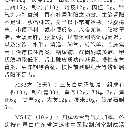
山药15g，制附子10g，丹皮12g，肉桂10g。肾
气丸为补益剂，具有补肾助阳之功效。主治肾阳
不足证。腰痛脚软，身半以下常有冷感，少腹拘
急，小便不利，或小便反多，入夜尤甚，阳痿早
泄，舌淡而胖，脉虚弱，尺部沉细或沉弱而迟，
以及痰饮，水肿，消渴，脚气，转胞等。临床常
用于治疗慢性肾炎、糖尿病、醛固酮增多症、甲
状腺功能低下、肾上腺皮质功能减退、慢性支气
管炎、更年期综合征、慢性前列腺肥大等辨证属
肾阳不足者。
MS3方（5天）：三黄白虎汤加减。组成有
山栀10g，制石膏30g，黄芩12g，知母12g，黄
连6g，甘草6g，大黄12g，粳米30g，铁皮石斛
6g。
MS4方（10天）：归脾汤合肾气丸加减。各
药按剂量由广东省清远市中医院制剂室制成汤