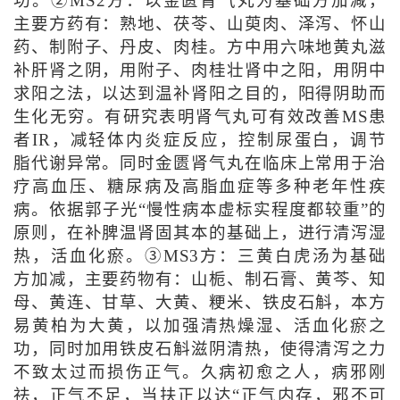
功。②MS2方：以金匮肾气丸为基础方加减，
主要方药有：熟地、茯苓、山萸肉、泽泻、怀山
药、制附子、丹皮、肉桂。方中用六味地黄丸滋
补肝肾之阴，用附子、肉桂壮肾中之阳，用阴中
求阳之法，以达到温补肾阳之目的，阳得阴助而
生化无穷。有研究表明肾气丸可有效改善MS患
者IR，减轻体内炎症反应，控制尿蛋白，调节
脂代谢异常。同时金匮肾气丸在临床上常用于治
疗高血压、糖尿病及高脂血症等多种老年性疾
病。依据郭子光“慢性病本虚标实程度都较重”的
原则，在补脾温肾固其本的基础上，进行清泻湿
热，活血化瘀。③MS3方：三黄白虎汤为基础
方加减，主要药物有：山栀、制石膏、黄芩、知
母、黄连、甘草、大黄、粳米、铁皮石斛，本方
易黄柏为大黄，以加强清热燥湿、活血化瘀之
功，同时加用铁皮石斛滋阴清热，使得清泻之力
不致太过而损伤正气。久病初愈之人，病邪刚
祛，正气不足，当扶正以达“正气内存，邪不可