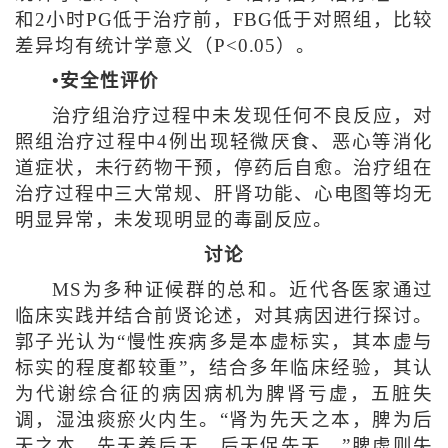
和2小时PG低于治疗前，FBG低于对照组，比较
差异均有统计学意义（P<0.05）。
•安全性评价
治疗组治疗过程中未发现任何不良反应，对
照组治疗过程中4例出现轻微厌食、恶心等消化
道症状，未行药物干预，停药后自愈。治疗组在
治疗过程中三大常规、肝肾功能、心电图等均无
明显异常，未发现明显的毒副反应。
讨论
MS为多种证候群的总和。近代各医家通过
临床实践并结合前贤论述，对其病因进行探讨。
郭子光认为“慢性疾病多是本虚标实，其本虚与
标实的程度都较重”，结合多年临床经验，其认
为代谢综合征的病因病机为脾肾亏虚，五脏失
调，湿浊痰瘀火内生。“肾为先天之本，脾为后
天之本，先天养后天，后天促先天。”脾虚则失