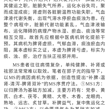
其健运之职，脏腑失气所养，运化水谷失司，聚
而成湿成痰；肾虚则各脏腑温煦功能失职，气血
津液代谢失衡，出现气滞水停瘀血痰浊为患。在
整个病程中，脏腑代谢功能紊乱，气血津液输
布、运化障碍的病理产物水湿、瘀血、痰浊等常
相互交阻。故首先应根据中医病机转化提前干
预。其病机为脾肾虚损，气郁血滞，痰浊瘀血内
阻，属本虚标实之证，本虚为脾肾亏虚，标实为
痰、浊、瘀，治疗当扶正祛邪并用。
MS患者往往病情复杂，单纯健脾、补肾或
祛邪法常常难以取效。笔者在郭子光的指导下，
以MS的病因病机为依据，创造性提出“补脾-温
肾-清泻-脾肾双补”的MS序贯疗法。①MS1方：
以归脾汤为基础方加减，主要方药有：党参、黄
芪、白术、茯苓、黄精、大枣、木香、龙眼肉、
熟地、远志、炙甘草。补脾益气，复中焦运化之