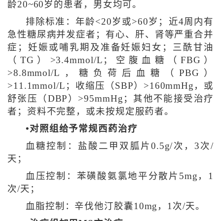
龄20~60岁的患者，男女均可。
排除标准：年龄<20岁或>60岁；近4周内有
急性糖尿病并发症者；有心、肝、肾等严重合并
症；妊娠或哺乳期及准备妊娠妇女；三酰甘油
（TG）>3.4mmol/L；空腹血糖（FBG）
>8.8mmol/L，糖负荷后血糖（PBG）
>11.1mmol/L；收缩压（SBP）>160mmHg，或
舒张压（DBP）>95mmHg；其他不能接受治疗
者；资料不完整，或未按规定服药者。
•对照组给予常规西药治疗
血糖控制：盐酸二甲双胍片0.5g/次，3次/
天；
血压控制：苯磺酸氨氯地平分散片5mg，1
次/天；
血脂控制：辛伐他汀胶囊10mg，1次/天。