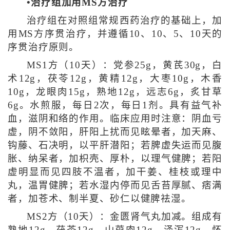
•治疗组加用MS方治疗
治疗组在对照组常规西药治疗的基础上，加
用MS方序贯治疗，并遵循10、10、5、10天的
序贯治疗原则。
MS1方（10天）：党参25g，黄芪30g，白
术12g，茯苓12g，黄精12g，大枣10g，木香
10g，龙眼肉15g，熟地12g，远志6g，炙甘草
6g。水煎服，每日2次，每日1剂。具有益气补
血，滋阴和络的作用。临床应用时注意：阴血亏
虚，阴不敛阳，肝阳上扰而见眩晕者，加天麻、
钩藤、石决明，以平肝潜阳；若脾虚失运而见腹
胀、纳呆者，加枳壳、厚朴，以理气健脾；若阳
虚明显而见四肢不温者，加干姜、桂枝或理中
丸，温胃健脾；若水湿内停而见舌苔厚腻、痞满
者，加苍术、制半夏、砂仁以健脾祛湿。
MS2方（10天）：金匮肾气丸加减。组成有
熟地12g，茯苓12g，山萸肉12g，泽泻12g，怀