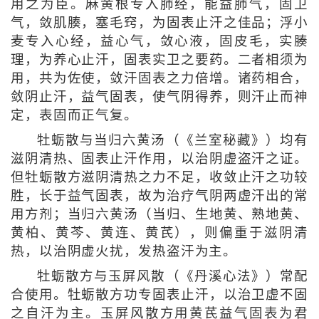
用之为臣。麻黄根专入肺经，能益肺气，固卫
气，敛肌腠，塞毛窍，为固表止汗之佳品；浮小
麦专入心经，益心气，敛心液，固皮毛，实腠
理，为养心止汗，固表实卫之要药。二者相须为
用，共为佐使，敛汗固表之力倍增。诸药相合，
敛阴止汗，益气固表，使气阴得养，则汗止而神
定，表固而正气复。
牡蛎散与当归六黄汤（《兰室秘藏》）均有
滋阴清热、固表止汗作用，以治阴虚盗汗之证。
但牡蛎散方滋阴清热之力不足，收敛止汗之功较
胜，长于益气固表，故为治疗气阴两虚汗出的常
用方剂；当归六黄汤（当归、生地黄、熟地黄、
黄柏、黄芩、黄连、黄芪），则偏重于滋阴清
热，以治阴虚火扰，发热盗汗为主。
牡蛎散方与玉屏风散（《丹溪心法》）常配
合使用。牡蛎散方功专固表止汗，以治卫虚不固
之自汗为主。玉屏风散方用黄芪益气固表为君