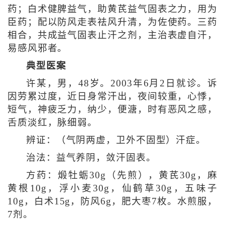
药；白术健脾益气，助黄芪益气固表之力，用为
臣药；配以防风走表祛风升清，为佐使药。三药
相合，共成益气固表止汗之剂，主治表虚自汗，
易感风邪者。
典型医案
许某，男，48岁。2003年6月2日就诊。诉
因劳累过度，近日身常汗出，夜间较重，心悸，
短气，神疲乏力，纳少，便溏，时有恶风之感，
舌质淡红，脉细弱。
辨证：（气阴两虚，卫外不固型）汗症。
治法：益气养阴，敛汗固表。
方药：煅牡蛎30g（先煎），黄芪30g，麻
黄根10g，浮小麦30g，仙鹤草30g，五味子
10g，白术15g，防风6g，肥大枣7枚。水煎服，
7剂。