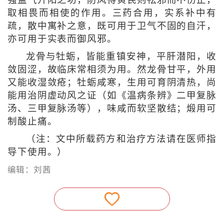
取相畏而相使的作用。三药合用，实系补中有
疏，散中寓补之意，既可用于卫气不固的自汗，
亦可用于实表而御风邪。
龙骨与牡蛎，皆能重镇安神，平肝潜阳，收
敛固涩，故临床常相须为用。然龙骨甘平，外用
又能收湿敛疮；牡蛎咸寒，生用可育阴清热，尚
能用治阴虚动风之证（如《温病条辨》二甲复脉
汤、三甲复脉汤等），味咸而软坚散结；煅用可
制酸止痛。
（注：文中所载药方和治疗方法请在医师指
导下使用。）
编辑：刘茜