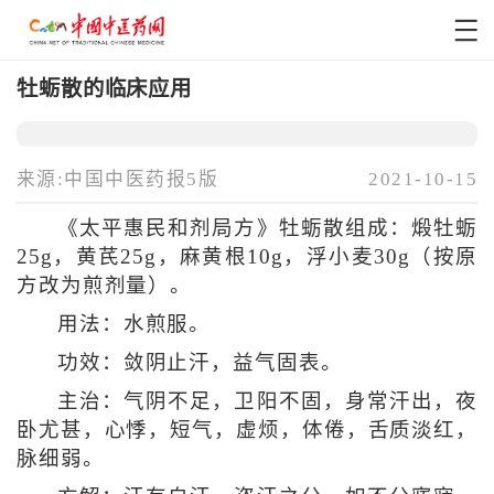
牡蛎散的临床应用
来源:中国中医药报5版
2021-10-15
《太平惠民和剂局方》牡蛎散组成：煅牡蛎
25g，黄芪25g，麻黄根10g，浮小麦30g（按原
方改为煎剂量）。
用法：水煎服。
功效：敛阴止汗，益气固表。
主治：气阴不足，卫阳不固，身常汗出，夜
卧尤甚，心悸，短气，虚烦，体倦，舌质淡红，
脉细弱。