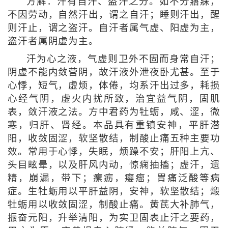
方解：汗有自汗、盗汗之分。如不分寤寐，
不因劳动，自然汗出，谓之自汗；睡则汗出，醒
则汗止，谓之盗汗。自汗者属气虚、阳虚为主，
盗汗者属阴虚为主。
汗为心之液，气虚则卫外不固而身常自汗；
阴虚不能内敛营阴，故汗液外泄夜卧尤甚。至于
心悸，短气，虚烦，体倦，均系汗出过多，耗损
心经气阴，虚火内扰所致，治宜益气阴，固肌
表，敛汗液之法。方中君药为牡蛎，咸、涩，微
寒，归肝、肾经。本品具有重镇安神，平肝潜
阳，收敛固涩，软坚散结，制酸止痛五种主要功
效。常用于心悸，失眠，烦躁不安；肝阳上亢、
头目眩晕，以及肝风内动，惊痫抽搐；虚汗，遗
精，崩漏，带下；瘰疬，瘿瘤；胃痛泛酸等病
症。生牡蛎用以平肝益阴，安神，软坚散结；煅
牡蛎用以收敛固涩，制酸止痛。黄芪大补肺气，
振奋元阳，升举清阳，为实卫固表止汗之要药，