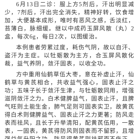
6月13日二诊：服上方5剂后，汗出明显减
少，7剂后，汗出完全消失，精神好转，饮食增
加，大便基本成形，唯时有恶风之感，舌淡红，
苔薄白，脉细缓。继以中成药玉屏风散（丸）2
盒，每次6g，每日2次，以图缓治。
本例患者劳累过度，耗伤气阴，故以自汗、
盗汗为主症。以牡蛎散为主方，合玉屏风散化
裁，益气养阴，敛汗固表，以收全功。
方中重用仙鹤草伍大枣，意在补虚止汗，仙
鹤草与黄芪相合，共收益气强心，固表止汗之
功；五味子长于敛汗生津，与牡蛎散同用，增强
滋阴敛汗之力。白术健脾益气，固表止汗，且脾
气旺则土能生金，肺气足则可固表实卫，故黄芪
得白术则健脾益气、固表止汗之力更著；防风走
表而祛风，且长于升举清阳，配黄芪伍用，一散
表，一固表，黄芪得防风则固表而不留邪，且增
强益气升阳之功，防风得黄芪则祛邪而不伤正，