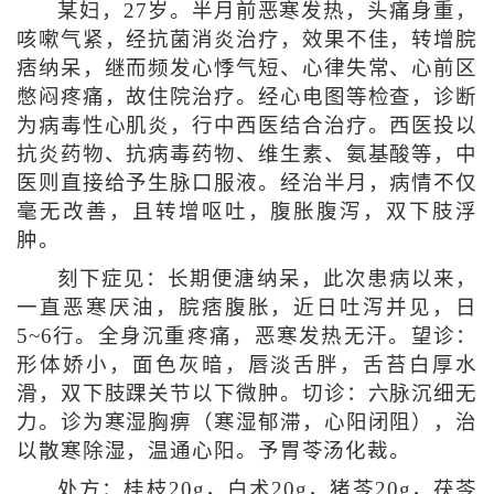
某妇，27岁。半月前恶寒发热，头痛身重，
咳嗽气紧，经抗菌消炎治疗，效果不佳，转增脘
痞纳呆，继而频发心悸气短、心律失常、心前区
憋闷疼痛，故住院治疗。经心电图等检查，诊断
为病毒性心肌炎，行中西医结合治疗。西医投以
抗炎药物、抗病毒药物、维生素、氨基酸等，中
医则直接给予生脉口服液。经治半月，病情不仅
毫无改善，且转增呕吐，腹胀腹泻，双下肢浮
肿。
刻下症见：长期便溏纳呆，此次患病以来，
一直恶寒厌油，脘痞腹胀，近日吐泻并见，日
5~6行。全身沉重疼痛，恶寒发热无汗。望诊：
形体娇小，面色灰暗，唇淡舌胖，舌苔白厚水
滑，双下肢踝关节以下微肿。切诊：六脉沉细无
力。诊为寒湿胸痹（寒湿郁滞，心阳闭阻），治
以散寒除湿，温通心阳。予胃苓汤化裁。
处方：桂枝20g，白术20g，猪苓20g，茯苓