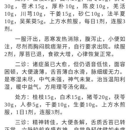
30g，苍术15g，厚朴10g，陈皮10g，羌活
10g，川芎10g，干姜15g，砂仁10g，法半夏
10g，吴茱萸5g。上方水煎服，每日1剂，连服3
剂。
一服汗出，恶寒发热消除，腹泻止，小便如
注，尽剂而胸闷脘痞渐开，自行要求出院。续服
2剂，厚苔已退，食欲大增，心律恢复正常。
二诊：诸症虽已大愈，但仍语音低怯，面容
困顿，大便溏薄，舌苔薄白水滑，脉细缓无力。
是寒湿未尽，中气未强，神气未复。治当温阳利
湿，暖中益气。方用理苓汤化裁。
处方：桂枝15g，白术15g，猪苓20g，茯苓
30g，人参5g，干姜10g，生姜10g。上方水煎
服，1日1剂，连服3剂。
三诊：精神转佳，大便条解，舌质舌苔已转
正常，六脉较前充盛有神，自觉身轻体健如未病