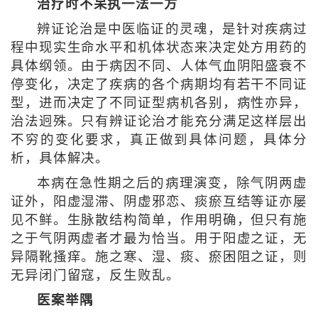
治疗时不呆执一法一方
辨证论治是中医临证的灵魂，是针对疾病过
程中现实生命水平和机体状态来决定处方用药的
具体纲领。由于病因不同、人体气血阴阳盛衰不
停变化，决定了疾病的各个病期均有若干不同证
型，进而决定了不同证型病机各别，病性亦异，
治法迥殊。只有辨证论治才能充分满足这样层出
不穷的变化要求，真正做到具体问题，具体分
析，具体解决。
本病在急性期之后的病理演变，除气阴两虚
证外，阳虚湿滞、阴虚邪恋、痰瘀互结等证亦屡
见不鲜。生脉散结构简单，作用明确，但只有施
之于气阴两虚者才最为恰当。用于阳虚之证，无
异隔靴搔痒。施之寒、湿、痰、瘀困阻之证，则
无异闭门留寇，反生败乱。
医案举隅