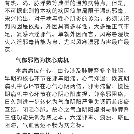
有热、渴、脉浮数等典型的温热病特点，但是，
不可据此则将本病的病因简单局限于温热邪毒。
宋兴指出，对于病毒性心肌炎的诊治，必须认识
到内因是依据，外因具有多样性，大多是正气不
足，复感六淫邪气。单就外因而言，风寒暑湿燥
火六淫邪毒皆能为患，尤以风寒湿邪为害最广最
深。
气郁邪陷为核心病机
本病病位在心，由心涉及肺脾肾多个脏腑。
早期的核心环节在邪毒阻滞，心气抑遏；恢复期
病机中心环节在心气心阴两伤，邪毒滞留；慢性
期病机中心环节在心阴心阳虚损，兼余邪阻络；
日久则进一步转化为气血阴阳严重失调而兼痰瘀
互结，闭阻心脉。故心之气血阴阳虚损与肺脾肾
三脏功能失调为病之本，六淫邪毒、痰浊、瘀血
阻滞，气血营运不畅为病之标。