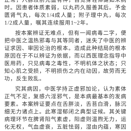
时。因患者体质素弱，以丸药久服善其后。予金
匮肾气丸，每次1/4成人量；附子理中丸，每次
1/2成人量，嘱其连续服用1~2年。
按本案辨证无难点，但有一闻病毒二字，便
把中医之温热邪毒与其等同者，迷失了中医的辨
证求因、审因论治的根本。造成此种结局的根本
原因在于不以辨证为依据，而以西医理念指导中
医用药，只见病毒之毒性，不明机体之状态；只
知心肌之受损，不明损伤之内在动因，故劳而无
功，反生败乱。
究其病因，中医学持正虚邪加论，认为素体
正气不足，复感六淫邪气，是本病最基本的发病
要素。本案辨证要点在舌胖淡，舌苔白滑，脉沉
细无力诸点上。此寒湿郁闭之典型证候。其关键
病理环节在脾肾阳气素虚，阳虚则温煦无力，运
化无权，气血虚衰，五脏怯弱，湿由内蕴，寒因