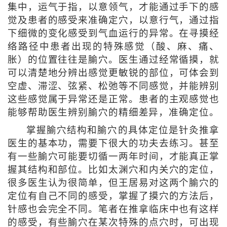
集中，运气于指，以意领气，才能通过手下的感
觉及患者的感受来准确定穴，以意行气，通过指
下细微的变化感受到气血运行的异常。在寻摸经
络路径中患者出现的特殊感觉（酸、麻、痛、
胀）的位置往往是腧穴。医生通过经常循摸，就
可以清楚地分辨出感觉更敏锐的部位，可体会到
空虚、滞涩、弦紧、松弛等不同感觉，并能辨别
这些感觉属于异常还是正常。患者的主观感觉也
能够帮助医生辨别腧穴的精细差异，准确定位。
掌握腧穴结构和腧穴的具体定位是针灸推拿
医生的基本功，需要下很大的功夫去练习。甚至
有一些腧穴可能要切循一两年时间，才能真正掌
握其结构和部位。比如太渊穴和内关穴的定位，
很多医生认为很简单，但王居易对这两个腧穴的
定位有自己不同的感受，掌握了摸穴的方法后，
针感也会完全不同。笔者在推拿临床中也有这样
的感受，有些腧穴在某次特殊的点穴时，可出现