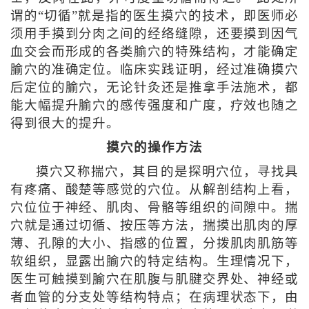
谓的“切循”就是指的医生摸穴的技术，即医师必
须用手摸到分肉之间的经络缝隙，还要摸到因气
血交会而形成的各类腧穴的特殊结构，才能确定
腧穴的准确定位。临床实践证明，经过准确摸穴
后定位的腧穴，无论针灸还是推拿手法施术，都
能大幅提升腧穴的感传强度和广度，疗效也随之
得到很大的提升。
摸穴的操作方法
摸穴又称揣穴，其目的是探明穴位，寻找具
有疼痛、酸楚等感觉的穴位。从解剖结构上看，
穴位位于神经、肌肉、骨骼等组织的间隙中。揣
穴就是通过切循、按压等方法，揣摸出肌肉的厚
薄、孔隙的大小、指感的位置，分拨肌肉肌筋等
软组织，显露出腧穴的特定结构。生理情况下，
医生可触摸到腧穴在肌腹与肌腱交界处、神经或
者血管的分支处等结构特点；在病理状态下，由