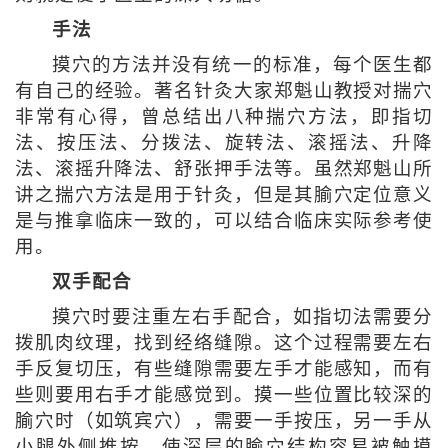
手法
摸穴的方法并没有统一的标准，每个医生都
有自己的经验。著名针灸大家郑魁山教授对揣穴
非常有心得，曾总结出八种揣穴方法，即指切
法、按压法、分拨法、旋转法、滚摇法、升降
法、滚摇升降法、舒张押手法等。虽然郑魁山所
讲之揣穴方法是用于针灸，但是其腧穴定位意义
是与推拿临床一致的，可以结合临床实际参考使
用。
双手配合
摸穴时要注重左右手配合，如指切法需要分
拨肌肉纹理，找到经络缝隙。这个过程需要左右
手反复切压，有些缝隙需要左手才能感知，而有
些则要用右手才能感觉到。摸一些位置比较深的
腧穴时（如筑宾穴），需要一手按压，另一手从
小腿外侧推按，使深层的腧穴结构容易被触摸