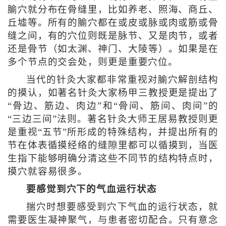
腧穴就分布在骨缝里，比如养老、照海、商丘、
丘墟等。所有的腧穴都在或皮或脉或肉或筋或骨
缝之间，有的穴位则既是脉节、又是肉节，或者
还是骨节（如太渊、神门、大陵等）。如果是在
多个节点的交会处，则更是重要穴位。
当代的针灸大家都非常重视对腧穴解剖结构
的摸认，如著名针灸大家杨甲三教授更是提出了
“骨边、筋边、肉边”和“骨间、筋间、肉间”的
“三边三间”法则。著名针灸大师王居易教授则更
是重视“五节”所形成的特殊结构，并提出所有的
节在体表循摸经络的缝隙里都可以循摸到，当医
生指下能够明确分清这些不同节的结构特点时，
摸穴就容易很多。
要感觉到穴下的气血运行状态
揣穴时想要感受到穴下气血的运行状态，就
需要医生凝神聚气，与患者密切配合。只有意念