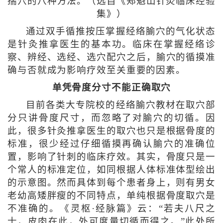
揣穴的八种方法。（选自《郑魁山针灸临床经验
集》）
通过双手循推按压掌握经络腧穴的气化状态
是针灸推拿医生的基本功。临床在掌握经络诊
察、辨经、选经、选穴配穴之后，腧穴的循摸准
确与否就成为影响疗效至关重要的因素。
单凭骨度分寸不能正确取穴
目前各类大专院校的经络腧穴教材在取穴部
分只讲骨度尺寸，而忽略了对腧穴的切循。因
此，很多针灸推拿医生的取穴也只是根据骨度的
标准，很少经过仔细循摸再确认腧穴的准确位
置，影响了针刺的临床疗效。其实，骨度只是一
个常人的标准定位，如同根据人体标准体型绘出
的示意图。然而具体到每个患者身上，则有男女
老幼高矮胖瘦的不同特点，单纯根据骨度取穴是
不准确的。《灵枢·经脉篇》云：“若夫八尺之
士，皮肉在此，外可度量切循而得之。”此处所