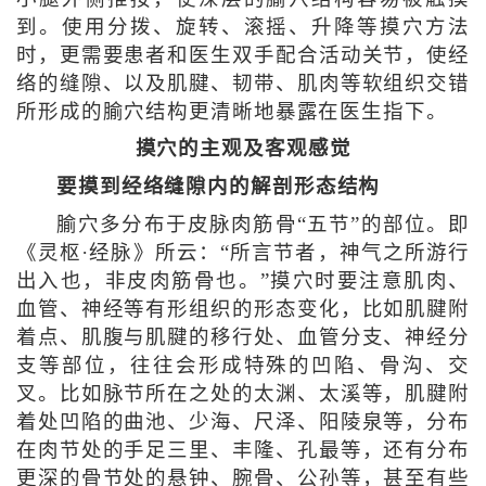
到。使用分拨、旋转、滚摇、升降等摸穴方法
时，更需要患者和医生双手配合活动关节，使经
络的缝隙、以及肌腱、韧带、肌肉等软组织交错
所形成的腧穴结构更清晰地暴露在医生指下。
摸穴的主观及客观感觉
要摸到经络缝隙内的解剖形态结构
腧穴多分布于皮脉肉筋骨“五节”的部位。即
《灵枢·经脉》所云：“所言节者，神气之所游行
出入也，非皮肉筋骨也。”摸穴时要注意肌肉、
血管、神经等有形组织的形态变化，比如肌腱附
着点、肌腹与肌腱的移行处、血管分支、神经分
支等部位，往往会形成特殊的凹陷、骨沟、交
叉。比如脉节所在之处的太渊、太溪等，肌腱附
着处凹陷的曲池、少海、尺泽、阳陵泉等，分布
在肉节处的手足三里、丰隆、孔最等，还有分布
更深的骨节处的悬钟、腕骨、公孙等，甚至有些