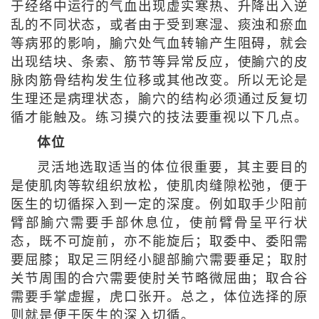
于经络中运行的气血出现虚实寒热、升降出入逆
乱的不同状态，或者由于受到寒湿、痰浊和瘀血
等病邪的影响，腧穴处气血转输产生阻碍，就会
出现结块、条索、筋节等异常反应，使腧穴的皮
脉肉筋骨结构发生位移或其他改变。所以无论是
生理还是病理状态，腧穴的结构必须通过反复切
循才能触及。练习摸穴的技法要重视以下几点。
体位
灵活地选取适当的体位很重要，其主要目的
是使肌肉等软组织放松，使肌肉缝隙松弛，便于
医生的切循探入到一定的深度。例如取手少阳前
臂部腧穴需要手部休息位，使前臂骨呈平行状
态，既不可旋前，亦不能旋后；取委中、委阳需
要屈膝；取足三阴经小腿部腧穴需要垂足；取肘
关节周围的合穴需要使肘关节略微屈曲；取合谷
需要手掌虚握，虎口张开。总之，体位选择的原
则就是便于医生的深入切循。