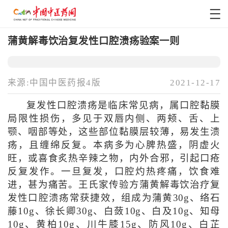
蒲黄解毒饮治复发性口腔溃疡验案一则
来源:中国中医药报4版
2021-12-17
复发性口腔溃疡是临床常见病，属口腔黏膜
局限性损伤，多见于双唇内侧、两颊、舌、上
颚、咽部等处，这些部位黏膜层较薄，易发生溃
疡，且缠绵反复。本病多为心脾热盛，阴虚火
旺，或喜食炙热辛辣之物，内外合邪，引起口疮
反复发作。一旦复发，口腔灼热疼痛，饮食难
进，甚为痛苦。王氏家传验方蒲黄解毒饮治疗复
发性口腔溃疡常获捷效，组成为蒲黄30g、络石
藤10g、徐长卿30g、白蔹10g、白及10g、知母
10g、黄柏10g、川牛膝15g、防风10g、白芷