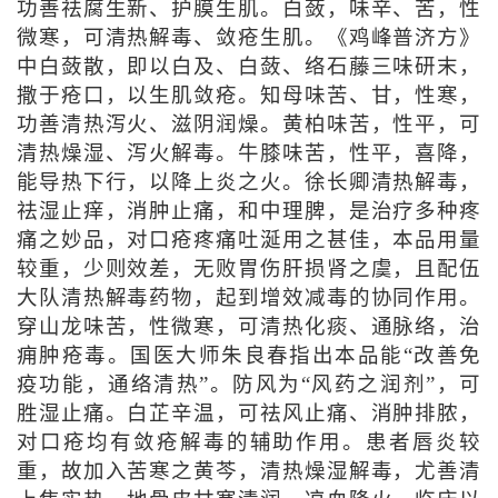
功善祛腐生新、护膜生肌。白蔹，味辛、苦，性
微寒，可清热解毒、敛疮生肌。《鸡峰普济方》
中白蔹散，即以白及、白蔹、络石藤三味研末，
撒于疮口，以生肌敛疮。知母味苦、甘，性寒，
功善清热泻火、滋阴润燥。黄柏味苦，性平，可
清热燥湿、泻火解毒。牛膝味苦，性平，喜降，
能导热下行，以降上炎之火。徐长卿清热解毒，
祛湿止痒，消肿止痛，和中理脾，是治疗多种疼
痛之妙品，对口疮疼痛吐涎用之甚佳，本品用量
较重，少则效差，无败胃伤肝损肾之虞，且配伍
大队清热解毒药物，起到增效减毒的协同作用。
穿山龙味苦，性微寒，可清热化痰、通脉络，治
痈肿疮毒。国医大师朱良春指出本品能“改善免
疫功能，通络清热”。防风为“风药之润剂”，可
胜湿止痛。白芷辛温，可祛风止痛、消肿排脓，
对口疮均有敛疮解毒的辅助作用。患者唇炎较
重，故加入苦寒之黄芩，清热燥湿解毒，尤善清