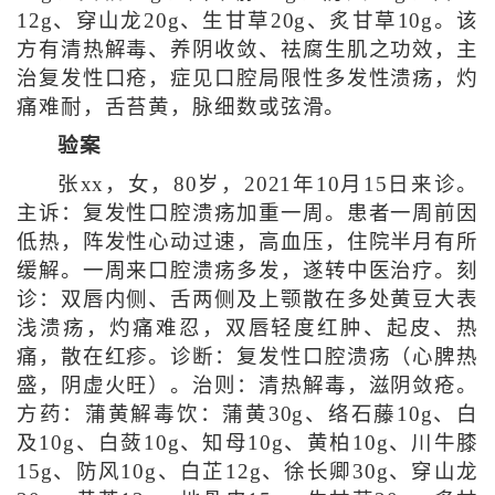
12g、穿山龙20g、生甘草20g、炙甘草10g。该
方有清热解毒、养阴收敛、祛腐生肌之功效，主
治复发性口疮，症见口腔局限性多发性溃疡，灼
痛难耐，舌苔黄，脉细数或弦滑。
验案
张xx，女，80岁，2021年10月15日来诊。
主诉：复发性口腔溃疡加重一周。患者一周前因
低热，阵发性心动过速，高血压，住院半月有所
缓解。一周来口腔溃疡多发，遂转中医治疗。刻
诊：双唇内侧、舌两侧及上颚散在多处黄豆大表
浅溃疡，灼痛难忍，双唇轻度红肿、起皮、热
痛，散在红疹。诊断：复发性口腔溃疡（心脾热
盛，阴虚火旺）。治则：清热解毒，滋阴敛疮。
方药：蒲黄解毒饮：蒲黄30g、络石藤10g、白
及10g、白蔹10g、知母10g、黄柏10g、川牛膝
15g、防风10g、白芷12g、徐长卿30g、穿山龙