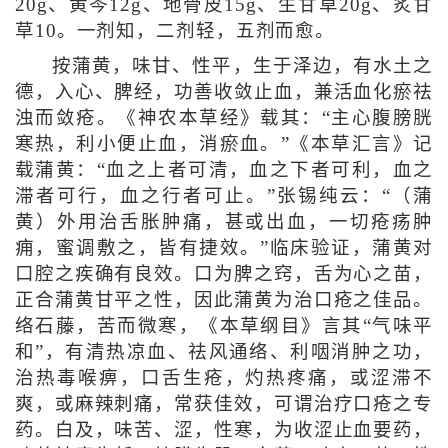
20g、黄芩12g、地骨皮15g、生甘草20g、炙甘
草10。一剂知，二剂轻，五剂而愈。
按蒲黄，味甘、性平，生于泽边，有水土之
德，入心、脾经，功善收敛止血，兼活血化瘀祛
浊而敛疮。《神农本草经》载其：“主心腹膀胱
寒热，利小便止血，消瘀血。”《本草汇言》记
载蒲黄：“血之上者可清，血之下者可利，血之
滞者可行，血之行者可止。”张锡纯云：“（蒲
黄）外用治舌胀肿痛，甚或出血，一切疮疡肿
痈，蜜调敷之，皆有捷效。”临床验证，蒲黄对
口腔之疾确有良效。口为脾之窍，舌为心之苗，
正合蒲黄甘平之性，因此蒲黄为治口疮之佳品。
络石藤，苦而微寒，《本草纲目》言其“气味平
和”，有清热凉血、祛风通络、利咽消肿之功，
治热毒喉痹，口舌生疮，灼热疼痛，或涩滞不
爽，或麻辣刺痛，常获佳效，可谓治疗口疮之专
药。白及，味苦、涩，性寒，为收涩止血要药，