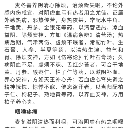
麦冬善养阴清心除烦，治烦躁失眠，不论外
感内伤咸宜，对阴虚血亏有热者用之尤佳。证属
外感热病，邪热传营，身热夜甚，常配水牛角、
干地黄、丹参、金银花等药，以清营透热、凉血
益阴、除烦安神，方如《温病条辨》清营汤；热
病后期，气津两伤、虚烦不眠者，常配竹叶、生
石膏、人参、半夏等药，以清热生津、益气和
胃、除烦安神，方如《伤寒论》竹叶石膏汤；久
病阴血不足、虚烦不寐、舌红少苔者，可合干地
黄、丹参、酸枣仁、柏子仁等药，以滋阴补血、
养心安神，方如天王补心丹；若血虚心肾失调之
精神恍惚、惊悸不寐、健忘盗汗者，以当归配柏
子仁、枸杞子、熟地黄等药，以养血安神，方用
柏子养心丸。
咽喉疼痛
麦冬滋阴清热而利咽，可治阴虚有热之咽喉