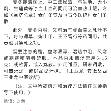
麦冬能清润上、中二焦燥热，与生地、大小
蓟、生蒲黄等凉血止血药同用可治血热吐衄，方
如《圣济总录》麦门冬饮及《古今医统》麦门冬
散。
此外，麦冬内服，又可治气虚血滞之乳汁不
下，每与通草、炮山甲、王不留行等药同用，共
奏滋阴通乳之功。
需要注意的是，虚寒泄泻、湿热中阻、风寒
或寒痰咳喘者禁服。本品内服煎汤常用6~15
克；或熬膏，或入丸散。外用适量，研末调敷，
可煎汤涂，或鲜品捣汁搽。（王业龙 安徽岳西
王业龙中医诊所）
（注：文中所载药方和治疗方法请在医师指
导下使用。）
编辑：刘茜