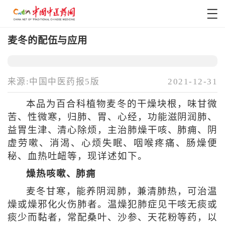
麦冬的配伍与应用
来源:中国中医药报5版
2021-12-31
本品为百合科植物麦冬的干燥块根，味甘微
苦、性微寒，归肺、胃、心经，功能滋阴润肺、
益胃生津、清心除烦，主治肺燥干咳、肺痈、阴
虚劳嗽、消渴、心烦失眠、咽喉疼痛、肠燥便
秘、血热吐衄等，现详述如下。
燥热咳嗽、肺痈
麦冬甘寒，能养阴润肺，兼清肺热，可治温
燥或燥邪化火伤肺者。温燥犯肺症见干咳无痰或
痰少而黏者，常配桑叶、沙参、天花粉等药，以