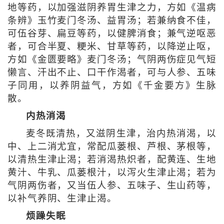
地等药，以加强滋阴养胃生津之力，方如《温病
条辨》玉竹麦门冬汤、益胃汤；若兼纳食不佳，
可伍谷芽、扁豆等药，以健脾消食；兼气逆呕恶
者，可合半夏、粳米、甘草等药，以降逆止呕，
方如《金匮要略》麦门冬汤；气阴两伤症见气短
懒言、汗出不止、口干作渴者，可与人参、五味
子同用，以养阴益气，方如《千金要方》生脉
散。
内热消渴
麦冬既清热，又滋阴生津，治内热消渴，以
中、上二消尤宜，常配瓜蒌根、芦根、茅根等，
以清热生津止渴；若消渴热炽者，配黄连、生地
黄汁、牛乳、瓜蒌根汁，以泻火生津止渴；若为
气阴两伤者，又当伍人参、五味子、生山药等，
以补气养阴、生津止渴。
烦躁失眠