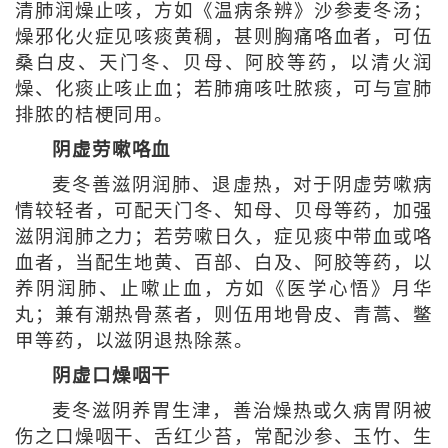
清肺润燥止咳，方如《温病条辨》沙参麦冬汤；
燥邪化火症见咳痰黄稠，甚则胸痛咯血者，可伍
桑白皮、天门冬、贝母、阿胶等药，以清火润
燥、化痰止咳止血；若肺痈咳吐脓痰，可与宣肺
排脓的桔梗同用。
阴虚劳嗽咯血
麦冬善滋阴润肺、退虛热，对于阴虚劳嗽病
情较轻者，可配天门冬、知母、贝母等药，加强
滋阴润肺之力；若劳嗽日久，症见痰中带血或咯
血者，当配生地黄、百部、白及、阿胶等药，以
养阴润肺、止嗽止血，方如《医学心悟》月华
丸；兼有潮热骨蒸者，则伍用地骨皮、青蒿、鳖
甲等药，以滋阴退热除蒸。
阴虚口燥咽干
麦冬滋阴养胃生津，善治燥热或久病胃阴被
伤之口燥咽干、舌红少苔，常配沙参、玉竹、生