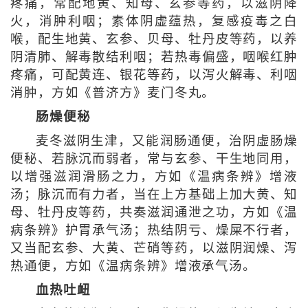
疼痛，常配地黄、知母、玄参等药，以滋阴降
火，消肿利咽；素体阴虚蕴热，复感疫毒之白
喉，配生地黄、玄参、贝母、牡丹皮等药，以养
阴清肺、解毒散结利咽；若热毒偏盛，咽喉红肿
疼痛，可配黄连、银花等药，以泻火解毒、利咽
消肿，方如《普济方》麦门冬丸。
肠燥便秘
麦冬滋阴生津，又能润肠通便，治阴虚肠燥
便秘、若脉沉而弱者，常与玄参、干生地同用，
以增强滋润滑肠之力，方如《温病条辨》增液
汤；脉沉而有力者，当在上方基础上加大黄、知
母、牡丹皮等药，共奏滋润通泄之功，方如《温
病条辨》护胃承气汤；热结阴亏、燥屎不行者，
又当配玄参、大黄、芒硝等药，以滋阴润燥、泻
热通便，方如《温病条辨》增液承气汤。
血热吐衄