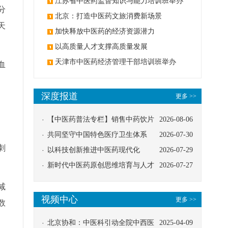
办
江苏省中医药监督知识与能力培训班举办
分
北京：打造中医药文旅消费新场景
天
加快释放中医药的经济资源潜力
以高质量人才支撑高质量发展
天津市中医药经济管理干部培训班举办
血
深度报道
更多 >>
【中医药普法专栏】销售中药饮片
2026-08-06
应告知煎服方法及注意事项
共同坚守中国特色医疗卫生体系
2026-07-30
刺
以科技创新推进中医药现代化
2026-07-29
新时代中医药原创思维培育与人才
2026-07-27
发展路径探索
减
视频中心
更多 >>
数
北京协和：中医科引动全院中西医
2025-04-09