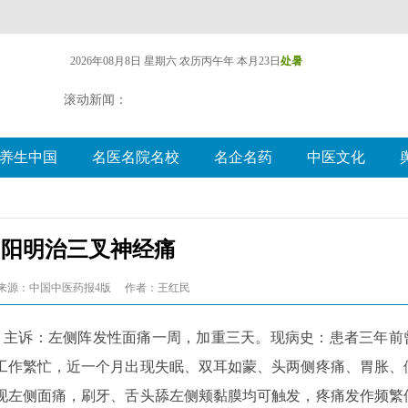
2026年08月8日 星期六
农历丙午年 本月23日
处暑
滚动新闻：
养生中国
名医名院名校
名企名药
中医文化
阴阳明治三叉神经痛
来源：中国中医药报4版
作者：王红民
初诊。主诉：左侧阵发性面痛一周，加重三天。现病史：患者三年前
工作繁忙，近一个月出现失眠、双耳如蒙、头两侧疼痛、胃胀、
现左侧面痛，刷牙、舌头舔左侧颊黏膜均可触发，疼痛发作频繁