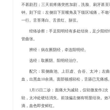
不甚剧烈；三天前疼痛突然加剧，洗脸、刷牙甚至
钟。刻下症：左侧目下至嘴角及下颌区域痛，不敢
一行。舌苔薄白、舌质红、脉弦。
经络诊察：手足阳明经有多处结块，足少阳经
管曲张。
辨经：病在厥阴经，牵连阳明经。
选经：取厥阴、阳明经治疗。
配穴：双侧曲池、上巨虚、合谷、太冲；左曲
血，出黑血10余滴。面部顿感轻松，舌舔已无痛感
1月15日二诊：面痛大为减轻，仅轻微发作2
轻，太冲处硬结消失。前顶偏左侧有明显结块。效
滴，血色即变鲜红。