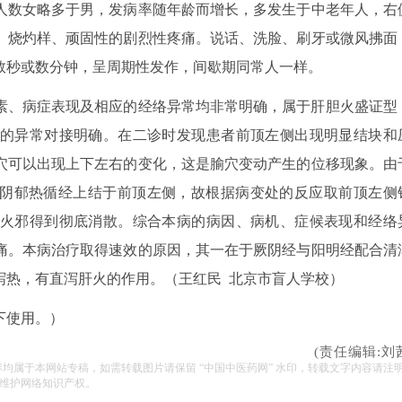
人数女略多于男，发病率随年龄而增长，多发生于中老年人，右
、烧灼样、顽固性的剧烈性疼痛。说话、洗脸、刷牙或微风拂面
数秒或数分钟，呈周期性发作，间歇期同常人一样。
素、病症表现及相应的经络异常均非常明确，属于肝胆火盛证型
的异常对接明确。在二诊时发现患者前顶左侧出现明显结块和
穴可以出现上下左右的变化，这是腧穴变动产生的位移现象。由
厥阴郁热循经上结于前顶左侧，故根据病变处的反应取前顶左侧
火邪得到彻底消散。综合本病的病因、病机、症候表现和经络
痛。本病治疗取得速效的原因，其一在于厥阴经与阳明经配合清
泻热，有直泻肝火的作用。（王红民 北京市盲人学校）
下使用。）
(责任编辑:刘
容均属于本网站专稿，如需转载图片请保留 “中国中医药网” 水印，转载文字内容请注
维护网络知识产权。