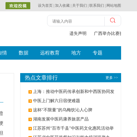
设为首页
|
加入收藏
|
关于我们
|
联系我们
|
网站地图
遗失声明
广西举办比赛探索中（
舆情
数据
远程教育
地方
专题
热点文章排行
更多 >>
上海：推动中医药传承创新和中西医协同发
展
中医上门解六日宿便难题
这杯“不限量”的乌梅饮沁人心脾
曾
湖南发展中医药康养旅居产品
便
江苏苏州“百市千县”中医药文化惠民活动举
但