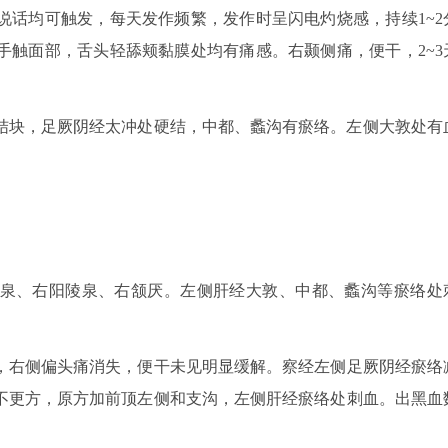
说话均可触发，每天发作频繁，发作时呈闪电灼烧感，持续1~2
手触面部，舌头轻舔颊黏膜处均有痛感。右颞侧痛，便干，2~3
结块，足厥阴经太冲处硬结，中都、蠡沟有瘀络。左侧大敦处有
泉、右阳陵泉、右颔厌。左侧肝经大敦、中都、蠡沟等瘀络处
。
次，右侧偏头痛消失，便干未见明显缓解。察经左侧足厥阴经瘀络
不更方，原方加前顶左侧和支沟，左侧肝经瘀络处刺血。出黑血