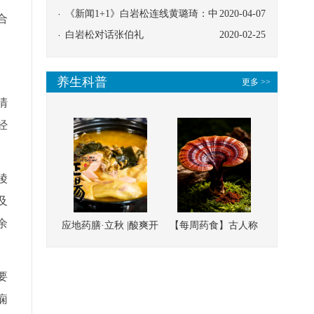
协同
《新闻1+1》白岩松连线黄璐琦：中
2020-04-07
合
医救治的临床效果
白岩松对话张伯礼
2020-02-25
养生科普
更多 >>
清
经
陵
及
余
应地药膳·立秋 |酸爽开
【每周药食】古人称
胃，一口入魂！喝下
它为“仙草”，滋补强
这碗汤，滋阴润燥、
壮、培本固元
要
清热降火
痫