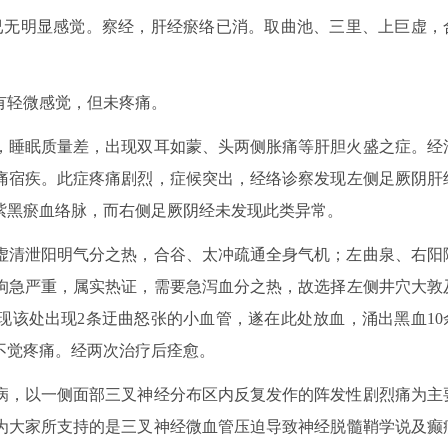
摸已无明显感觉。察经，肝经瘀络已消。取曲池、三里、上巨虚，
有轻微感觉，但未疼痛。
，睡眠质量差，出现双耳如蒙、头两侧胀痛等肝胆火盛之症。经
痛宿疾。此症疼痛剧烈，症候突出，经络诊察发现左侧足厥阴肝
紫黑瘀血络脉，而右侧足厥阴经未发现此类异常。
虚清泄阳明气分之热，合谷、太冲疏通全身气机；左曲泉、右阳
拘急严重，属实热证，需要急泻血分之热，故选择左侧井穴大敦
现该处出现2条迂曲怒张的小血管，遂在此处放血，涌出黑血10
不觉疼痛。经两次治疗后痊愈。
病，以一侧面部三叉神经分布区内反复发作的阵发性剧烈痛为主
为大家所支持的是三叉神经微血管压迫导致神经脱髓鞘学说及癫