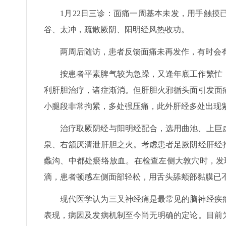
1月22日三诊：面痛一周基本未发，用手触
谷、太冲，疏散厥阴、阳明经风热收功。
两周后随访，患者反馈面痛未再发作，有时会
按患者平素脾气较为急躁，又逢年底工作繁忙
利肝胆治疗，诸症渐消。但肝胆火邪循头面引发面
小腿段非常拘紧，多处强压痛，此外肝经多处出现
治疗取厥阴经与阳明经配合，选用曲池、上巨
泉、右颔厌清泄肝胆之火。考虑患者足厥阴经肝经
蠡沟、中都处瘀络放血。在检查左侧大敦穴时，发
滴，患者顿感左侧面部轻松，用舌头舔颊部黏膜已
现代医学认为三叉神经痛是最常见的脑神经疾
表现，病因及发病机制至今尚无明确的定论。目前