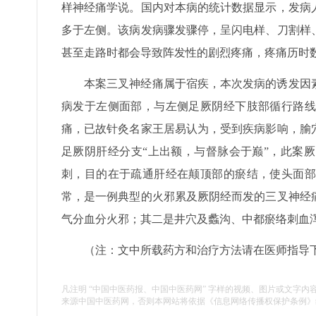
样神经痛学说。国内对本病的统计数据显示，发病
多于左侧。该病发病骤发骤停，呈闪电样、刀割样
甚至走路时都会导致阵发性的剧烈疼痛，疼痛历时
本案三叉神经痛属于宿疾，本次发病的诱发因
病发于左侧面部，与左侧足厥阴经下肢部循行路线
痛，已故针灸名家王居易认为，受到疾病影响，腧
足厥阴肝经分支“上出额，与督脉会于巅”，此案
刺，目的在于疏通肝经在颠顶部的瘀结，使头面部
常，是一例典型的火邪累及厥阴经而发的三叉神经
气分血分火邪；其二是井穴及蠡沟、中都瘀络刺血
（注：文中所载药方和治疗方法请在医师指导
凡注明 “中国中医药报、中国中医药网” 字样的视频、图片或文字内
来源中国中医药网，否则本网站将依据《信息网络传播权保护条例》