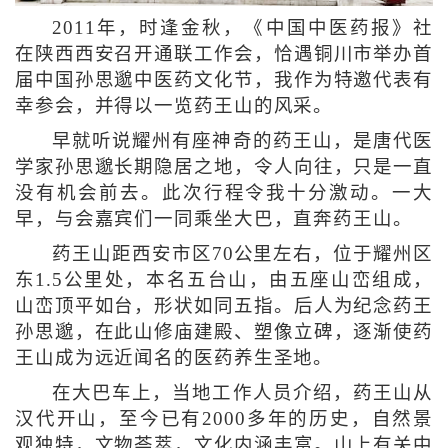
2011年，时逢金秋，《中国中医药报》社
在陕西西安召开通联工作会，恰遇铜川市举办首
届中国孙思邈中医药文化节，我作为特邀代表有
幸参会，并得以一览药王山的风采。
早就听说耀州有座神奇的药王山，是唐代医
学家孙思邈长期隐居之地，令人向往，只是一直
没有机会前去。此次行程令我十分激动。一大
早，与会嘉宾们一同乘坐大巴，直奔药王山。
药王山距西安市区70公里左右，位于耀州区
东1.5公里处，本名五台山，由五座山峦组成，
山峦顶平如台，形状如同五指。后人为纪念药王
孙思邈，在此山修庙建殿、塑像立碑，逐渐使药
王山成为远近闻名的医药养生圣地。
在大巴车上，当地工作人员介绍，药王山从
汉代开山，至今已有2000多年的历史，自然景
观独特，文物荟萃，文化内涵丰富。山上有关中