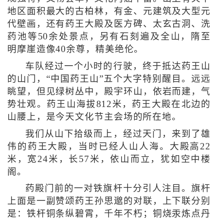
地区面积最大的古柏林，有金、元建筑及大型元
代壁画，还有药王大殿及医方碑、太玄古洞、洗
药池等50余处景点，另有石刻遍及全山，隋至
明摩崖造像40余尊，精美绝伦。
车队经过一个小时的行驶，终于抵达药王山
的山门，“中国药王山”五个大字特别醒目。远远
眺望，但见绿树丛中，殿宇环山，依岩而建，气
势壮观。药王山海拔812米，药王大殿在北边的
山腰上，是今天文化节主会场的所在地。
我们从山下拾级而上，经过天门，来到了雄
伟的药王大殿，当时已经人山人海。大殿高22
米，宽24米，长57米，依山而立，犹如空中楼
阁。
药殿门前的一对铁旗杆十分引人注目。旗杆
上面是一副赞颂药王孙思邈的对联，上下联分别
是：铁杆铜条纵碧霄，千年不朽；铜烧汞炼点丹