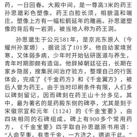
药，一日回春。大殿中间，是一尊高3米的药王
孙思邈彩色塑像。药王白脸长须，相貌温和端
庄。塑像上方有一幅松鹤延年的雕画。孙思邈塑
像的背后有一岩洞，被当地人称为药王洞。
孙思邈生于公元581年，是京兆东原人（今
耀州孙家塬），据说活了101岁。他自幼家境贫
寒，又体弱多病，少年时开始钻研医道与养生，
青年时期即颇有造诣。他辞掉朝廷征召，长期在
家乡隐居，搜集民间治疗验方，整理自己的行医
体会，完成了《千金药方》和《千金翼方》，被
后人誉为药王。由于当时印刷条件有限，人们多
以碑刻留记，因而碑刻在药王山十分多见。其
中，最为著名的是药殿东侧的碑亭，尤其是刻于
宋徽宗宣和元年（1124）的《千金宝要》，由
四块相同的石碑组成。碑上有900多个常用药
方，《千金宝要》四字取自孙思邈原书用语：
“人命至重，有贵千金，一方济之，德逾于此。”