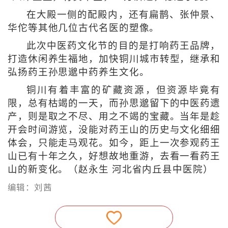
在大殿一侧的配殿内，还有扁鹊、张仲景、
华佗等其他几位古代名医的塑像。
此次中医药文化节的目的是打响药王品牌，
打造休闲养生福地，加快铜川城市转型，继承和
弘扬药王孙思邈中药养生文化。
铜川有着丰富的矿藏资源，但资源毕竟有
限，总有枯竭的一天，而孙思邈留下的中医药遗
产，则是取之不尽、用之不竭的宝藏。当年是趁
开会时间游览，没能对药王山的历史与文化细细
体会，只能走马观花。如今，距上一次参观药王
山已有十年之久，好想故地重游，去看一看药王
山的新变化。（赵永生 河北省内丘县中医院）
编辑：刘茜