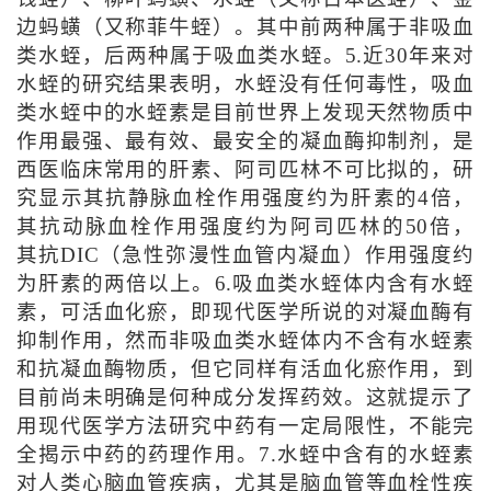
边蚂蟥（又称菲牛蛭）。其中前两种属于非吸血
类水蛭，后两种属于吸血类水蛭。5.近30年来对
水蛭的研究结果表明，水蛭没有任何毒性，吸血
类水蛭中的水蛭素是目前世界上发现天然物质中
作用最强、最有效、最安全的凝血酶抑制剂，是
西医临床常用的肝素、阿司匹林不可比拟的，研
究显示其抗静脉血栓作用强度约为肝素的4倍，
其抗动脉血栓作用强度约为阿司匹林的50倍，
其抗DIC（急性弥漫性血管内凝血）作用强度约
为肝素的两倍以上。6.吸血类水蛭体内含有水蛭
素，可活血化瘀，即现代医学所说的对凝血酶有
抑制作用，然而非吸血类水蛭体内不含有水蛭素
和抗凝血酶物质，但它同样有活血化瘀作用，到
目前尚未明确是何种成分发挥药效。这就提示了
用现代医学方法研究中药有一定局限性，不能完
全揭示中药的药理作用。7.水蛭中含有的水蛭素
对人类心脑血管疾病，尤其是脑血管等血栓性疾