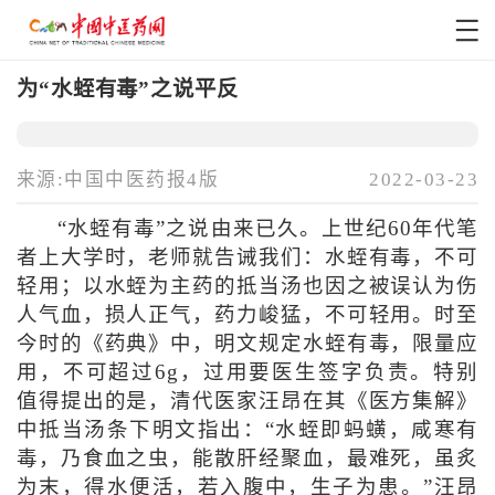
为“水蛭有毒”之说平反
来源:中国中医药报4版
2022-03-23
“水蛭有毒”之说由来已久。上世纪60年代笔
者上大学时，老师就告诫我们：水蛭有毒，不可
轻用；以水蛭为主药的抵当汤也因之被误认为伤
人气血，损人正气，药力峻猛，不可轻用。时至
今时的《药典》中，明文规定水蛭有毒，限量应
用，不可超过6g，过用要医生签字负责。特别
值得提出的是，清代医家汪昂在其《医方集解》
中抵当汤条下明文指出：“水蛭即蚂蟥，咸寒有
毒，乃食血之虫，能散肝经聚血，最难死，虽炙
为末，得水便活，若入腹中，生子为患。”汪昂