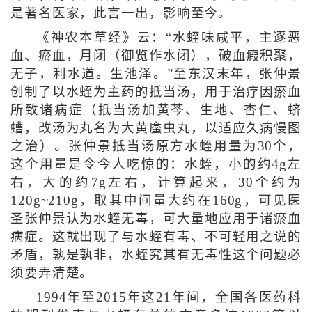
是著名医家，此言一出，影响至今。
《神农本草经》云：“水蛭味咸平，主逐恶
血、瘀血，月闭（御览作水闭），破血瘕积聚，
无子，利水道。生池泽。”至东汉末年，张仲景
创制了以水蛭为主药的抵当汤，用于治疗因瘀血
所致诸病症（抵当汤加黄芩、生地、杏仁、蛴
螬，改汤为丸名为大黄䗪虫丸，以适应久病慢图
之治）。张仲景抵当汤原方水蛭用量为30个，
这个用量是令今人吃惊的：水蛭，小的约4g左
右，大的约7g左右，计算起来，30个约为
120g~210g，取其中间量大约在160g，可见医
圣张仲景认为水蛭无毒，可大量地应用于诸瘀血
病症。这就出现了与水蛭有毒、不可轻用之说的
矛盾，孰是孰非，水蛭究其有无毒性这个问题必
须要弄清楚。
1994年至2015年这21年间，全国各医药科