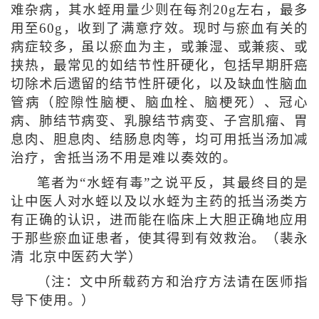
难杂病，其水蛭用量少则在每剂20g左右，最多
用至60g，收到了满意疗效。现时与瘀血有关的
病症较多，虽以瘀血为主，或兼湿、或兼痰、或
挟热，最常见的如结节性肝硬化，包括早期肝癌
切除术后遗留的结节性肝硬化，以及缺血性脑血
管病（腔隙性脑梗、脑血栓、脑梗死）、冠心
病、肺结节病变、乳腺结节病变、子宫肌瘤、胃
息肉、胆息肉、结肠息肉等，均可用抵当汤加减
治疗，舍抵当汤不用是难以奏效的。
笔者为“水蛭有毒”之说平反，其最终目的是
让中医人对水蛭以及以水蛭为主药的抵当汤类方
有正确的认识，进而能在临床上大胆正确地应用
于那些瘀血证患者，使其得到有效救治。（裴永
清 北京中医药大学）
（注：文中所载药方和治疗方法请在医师指
导下使用。）