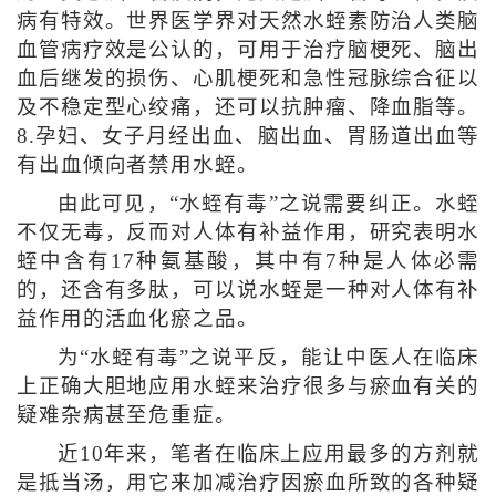
病有特效。世界医学界对天然水蛭素防治人类脑
血管病疗效是公认的，可用于治疗脑梗死、脑出
血后继发的损伤、心肌梗死和急性冠脉综合征以
及不稳定型心绞痛，还可以抗肿瘤、降血脂等。
8.孕妇、女子月经出血、脑出血、胃肠道出血等
有出血倾向者禁用水蛭。
由此可见，“水蛭有毒”之说需要纠正。水蛭
不仅无毒，反而对人体有补益作用，研究表明水
蛭中含有17种氨基酸，其中有7种是人体必需
的，还含有多肽，可以说水蛭是一种对人体有补
益作用的活血化瘀之品。
为“水蛭有毒”之说平反，能让中医人在临床
上正确大胆地应用水蛭来治疗很多与瘀血有关的
疑难杂病甚至危重症。
近10年来，笔者在临床上应用最多的方剂就
是抵当汤，用它来加减治疗因瘀血所致的各种疑