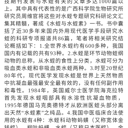
技期刊发表与水蛭有关的文章多达1000篇以
上。其中具有代表性的是广西科学院生物研究所
研究员周维官将这些对水蛭专题研究科研论文汇
集其精髓，著成《水蛭与水蛭素》一书。书中囊
括了近30多年来国内外用现代医学手段研究水
蛭的科研专项报道共86篇，笔者将相关研究结
论概括如下：1.全世界水蛭约有600多种，我国
国内有记载的共有93种。2.水蛭是环节动物蛭纲
动物的总称，从水蛭的食性上分类，水蛭可分为
吸血类水蛭和非吸血类水蛭两种。3.时至20世纪
80年代，现代医学发现水蛭是世界上天然物质
中抗凝血最强最安全最有效的，没有任何副作用
和毒性。1984年，英国威尔士医学院海克拉特
首先发现水蛭咽部具有水溶性抗凝血物质，
1995年德国马克奥德特才从欧洲医蛭头部分离
出天然“水蛭素”之纯品。4.我国中医临床合法使
用的水蛭有4种：水蛭科动物蚂蟥（又称宽体金
钱蛭）、柳叶蚂蟥、水蛭（又称日本医蛭）、金