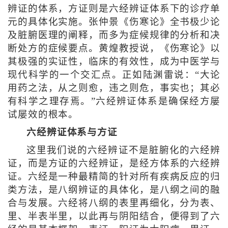
辨证的体系，方证则是六经辨证体系下的诊疗单
元的具体化实施。张仲景《伤寒论》全书极少论
及脏腑医理的阐释，而多为症候规律的分析和决
断处方的症候要点。黄煌教授说，《伤寒论》以
其极强的实证性，临床的有效性，成为中医学与
现代科学的一个交汇点。正如陆渊雷说：“大论
用药之法，从之则愈，违之则危，事实也；其必
有科学之理存焉。”六经辨证体系是确保经方屡
试屡效的根本。
六经辨证体系与方证
这里我们说的六经辨证不是脏腑化的六经辨
证，而是方证的六经辨证，是经方体系的六经辨
证。六经是一种最精简的针对所有疾病反应的归
类方法，是八纲辨证的具体化，是八纲之间的融
合与发展。六经将八纲的表里再细化，分为表、
里、半表半里，以此再与阴阳结合，便得到了六