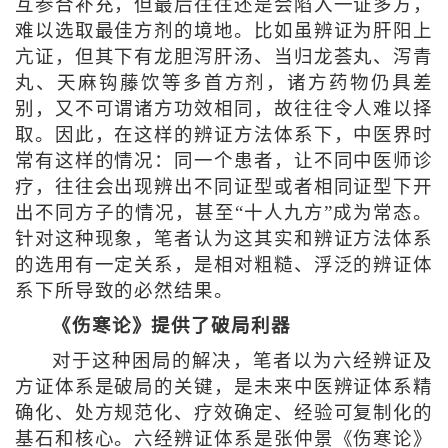
互参合补充，但最后往往还是会陷入一证多方，
难以选取最佳方剂的境地。比如虽辨证为肝阳上
亢证，但其下有龙胆泻肝汤、当归龙荟丸、泻青
丸、天麻钩藤饮等多首方剂，诸方药物仍具差
别，又不可谓诸方功效相同，故往往令人难以择
取。因此，在这样的辨证方法体系下，中医界时
常有这样的情况：同一个患者，让不同中医师诊
疗，往往会出现辨出不同证型或者相同证型下开
出不同方子的情况，甚至“十人九方”成为常态。
针对这种现象，笔者认为这其实和辨证方法体系
的选用有一定关系，是相对粗糙、浮泛的辨证体
系下所导致的必然结果。
《伤寒论》提供了破局利器
对于这种困局的解决，笔者以为六经辨证及
方证体系是破局的关键，是未来中医辨证体系精
确化、处方规范化、疗效确定、经验可复制化的
基石和核心。六经辨证体系是张仲景《伤寒论》