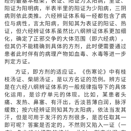
经的最基本框架，表证、阳证为太阳病，里证、
阳证为阳明病，半表半里的阳证为少阳病，三阴
病则依此类推。六经辨证体系每一经都包含了病
位与病性，言太阳病，则知其为表证的阳证、热
证，但六经辨证体系虽然比八纲辨证体系更加细
化，确定了正邪交争的大体范围（即六经病），
但其仍不能精确到具体的方剂，此时便需要通过
患者此时伴有的病理产物如血毒、水毒等进一步
判定方证。
方证，即方剂的适应证。《伤寒论》中有桂
枝汤证、柴胡汤证，是以方名证的范例。辨方证
是在六经八纲辨证体系的一般规律指导下的具体
化运用，是诊疗单元的体现。比如，某患者头
痛、发热、鼻塞、有汗出，舌淡苔薄白润，脉浮
缓数；按六经辨证则知其为太阳病，依法当发其
汗，但是可用于发汗的方剂很多，是否任取其一
即可呢？答案是否定的，不然则又陷入一证（一