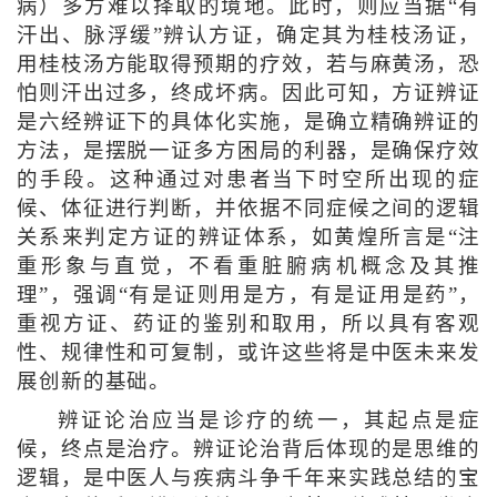
病）多方难以择取的境地。此时，则应当据“有
汗出、脉浮缓”辨认方证，确定其为桂枝汤证，
用桂枝汤方能取得预期的疗效，若与麻黄汤，恐
怕则汗出过多，终成坏病。因此可知，方证辨证
是六经辨证下的具体化实施，是确立精确辨证的
方法，是摆脱一证多方困局的利器，是确保疗效
的手段。这种通过对患者当下时空所出现的症
候、体征进行判断，并依据不同症候之间的逻辑
关系来判定方证的辨证体系，如黄煌所言是“注
重形象与直觉，不看重脏腑病机概念及其推
理”，强调“有是证则用是方，有是证用是药”，
重视方证、药证的鉴别和取用，所以具有客观
性、规律性和可复制，或许这些将是中医未来发
展创新的基础。
辨证论治应当是诊疗的统一，其起点是症
候，终点是治疗。辨证论治背后体现的是思维的
逻辑，是中医人与疾病斗争千年来实践总结的宝