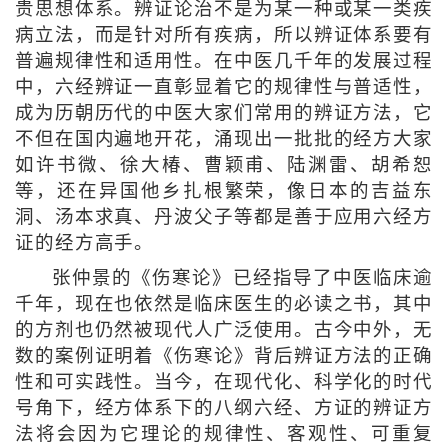
贵思想体系。辨证论治不是为某一种或某一类疾
病立法，而是针对所有疾病，所以辨证体系要有
普遍规律性和适用性。在中医几千年的发展过程
中，六经辨证一直彰显着它的规律性与普适性，
成为历朝历代的中医大家们常用的辨证方法，它
不但在国内遍地开花，涌现出一批批的经方大家
如许书微、徐大椿、曹颖甫、陆渊雷、胡希恕
等，还在异国他乡扎根繁荣，像日本的吉益东
洞、汤本求真、丹波父子等都是善于应用六经方
证的经方高手。
张仲景的《伤寒论》已经指导了中医临床逾
千年，现在也依然是临床医生的必读之书，其中
的方剂也仍然被现代人广泛使用。古今中外，无
数的案例证明着《伤寒论》背后辨证方法的正确
性和可实践性。当今，在现代化、科学化的时代
号角下，经方体系下的八纲六经、方证的辨证方
法将会因为它理论的规律性、客观性、可重复