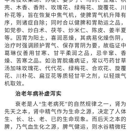
壳、木香、香附、玫瑰花、绿梅花、旋覆花、川
朴花等，旨在恢复中焦气机，使脾胃气机升降有
序，则诸症自除；同时合以健脾和胃助运之品，
如党参、炒白术、茯苓、炒米仁、陈皮、姜半夏
等。因胃为阳土，喜润恶燥，其病易化燥伤阴，
治疗时强调顾护胃气、保存胃阴为要，故临证中
葛琳仪善用甘寒、甘平柔润之品，忌辛窜、香
燥、苦寒之品。如治胃脘痛病证，常以芍药甘草
汤加味玫瑰花、代代花、绿梅花、合欢花、旋覆
花、川朴花、扁豆花等质轻甘平之剂，以轻拨气
机取效。
治老年病补虚泻实
衰老是人“生老病死”的自然规律之一，肾为
先天之本，肾中精气作为生命之源，决定了人体
生、长、壮、老、已的生命现象。而后天之本的
脾，乃气血生化之源，脾气健运，则水谷精微旺