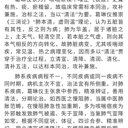
有热、痰、瘀稽留，故临床常需标本同治，攻补
兼施，治标之法，当以“清法”为要。葛琳仪推崇
《三消论》“肺本清，虚则温”理论，认为五脏皆
有其性，反之则为病；肺为华盖，居于诸脏之
上，主天气，轻清空灵，若本脏之气虚，则向其
本气相反的方向转化，故肺脏病变，尤其咳喘顽
疾，常见温、热之病理变化，因而多以“清法”贯
穿于治疗全过程，立清宣、清降、清润、清化、
清补五法，以达标本同治，攻补兼施。
肺系疾病病程不一，不同疾病或同一疾病不
同时期，病机主次不宜，治法宜有所侧重。对肺
系疾病，葛琳仪主张衷中参西，精准辨证，善用
清法，分期论治。如西医之慢阻肺，当属中医肺
胀范畴，在慢阻肺急性加重期，多为咳喘宿疾为
外邪触发致肺气被遏、失于宣降，当复肺气宣降
如常，根据不同症状、体征，四诊合参、精准辨