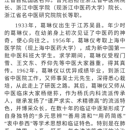
江省首批国医名师。曾先后担任浙江省中医院院
长、浙江中医学院（现浙江中医药大学）院长、
浙江省名中医研究院院长等职。
1933年，葛琳仪出生于江苏吴县。年少时
的葛琳仪，在幼弟身上初次见证了中医药的神
奇，便心向往之。1956年，葛琳仪考取上海中
医学院（现上海中医药大学），成为新中国第一
批中医科班大学生。求学期间，葛琳仪受程门
雪、王文东、乔仰先等中医大家器重，得其真
传。1962年，葛琳仪以优异成绩毕业，到浙江
省中医院工作，又师事吴士元先生，深得悉心栽
培，从此走上了研医之路。其后，葛琳仪又师从
中医临床大家杨继荪，作为杨氏内科流派传承
人，继承发扬了“谨严求实、术精德高”的流派特
色，并博采众长，在数十年的临证中逐渐形成了
自身独特的“多元思辨”“善用清和”“用药简练”
“衷中参西”等学术思想和临证特色。特别是在肺