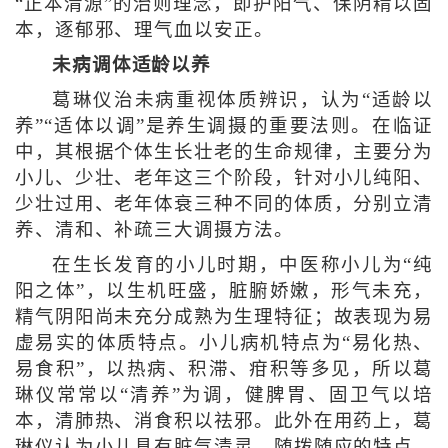
“正本清源”的治则理念，即护阳气、保阴精以固
本，逐郁邪、理气血以安正。
未病调体适龄以养
葛琳仪治未病重视体质辨识，认为“适龄以
养”“适体以调”是养生调摄的重要法则。在临证
中，其根据个体生长壮老的生命规律，主要分为
小儿、少壮、老年这三个阶段，针对小儿纯阳、
少壮过用、老年体衰三种不同的体质，分别立清
养、清和、补疏三大调摄方法。
在生长发育的小儿时期，中医称小儿为“纯
阳之体”，以生机旺盛，脏腑娇嫩，形气未充，
精气阴阳尚未充分成熟为生理特征；故表现为易
虚易实的体质特点。小儿病机特点为“易化热、
易食积”，以热病、积滞、疳积等多见，所以葛
琳仪常常以“清养”为调，健脾胃、固卫气以培
本，清肺热、消食积以祛邪。此外在用药上，葛
琳仪认为小儿具有脏气清灵、随拨随应的特点，