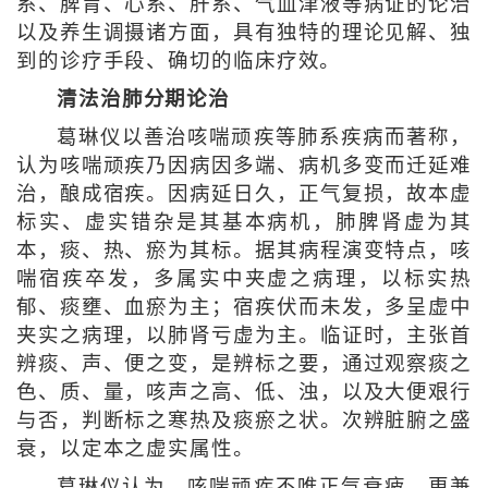
系、脾胃、心系、肝系、气血津液等病证的论治
以及养生调摄诸方面，具有独特的理论见解、独
到的诊疗手段、确切的临床疗效。
清法治肺分期论治
葛琳仪以善治咳喘顽疾等肺系疾病而著称，
认为咳喘顽疾乃因病因多端、病机多变而迁延难
治，酿成宿疾。因病延日久，正气复损，故本虚
标实、虚实错杂是其基本病机，肺脾肾虚为其
本，痰、热、瘀为其标。据其病程演变特点，咳
喘宿疾卒发，多属实中夹虚之病理，以标实热
郁、痰壅、血瘀为主；宿疾伏而未发，多呈虚中
夹实之病理，以肺肾亏虚为主。临证时，主张首
辨痰、声、便之变，是辨标之要，通过观察痰之
色、质、量，咳声之高、低、浊，以及大便艰行
与否，判断标之寒热及痰瘀之状。次辨脏腑之盛
衰，以定本之虚实属性。
葛琳仪认为，咳喘顽疾不唯正气衰疲，更兼