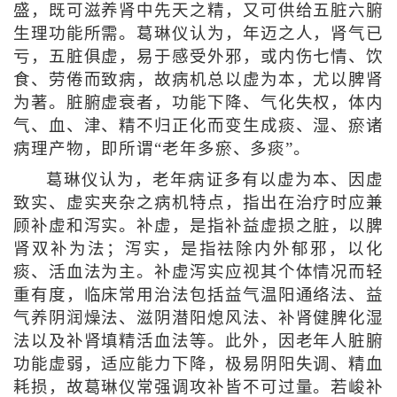
盛，既可滋养肾中先天之精，又可供给五脏六腑
生理功能所需。葛琳仪认为，年迈之人，肾气已
亏，五脏俱虚，易于感受外邪，或内伤七情、饮
食、劳倦而致病，故病机总以虚为本，尤以脾肾
为著。脏腑虚衰者，功能下降、气化失权，体内
气、血、津、精不归正化而变生成痰、湿、瘀诸
病理产物，即所谓“老年多瘀、多痰”。
葛琳仪认为，老年病证多有以虚为本、因虚
致实、虚实夹杂之病机特点，指出在治疗时应兼
顾补虚和泻实。补虚，是指补益虚损之脏，以脾
肾双补为法；泻实，是指祛除内外郁邪，以化
痰、活血法为主。补虚泻实应视其个体情况而轻
重有度，临床常用治法包括益气温阳通络法、益
气养阴润燥法、滋阴潜阳熄风法、补肾健脾化湿
法以及补肾填精活血法等。此外，因老年人脏腑
功能虚弱，适应能力下降，极易阴阳失调、精血
耗损，故葛琳仪常强调攻补皆不可过量。若峻补