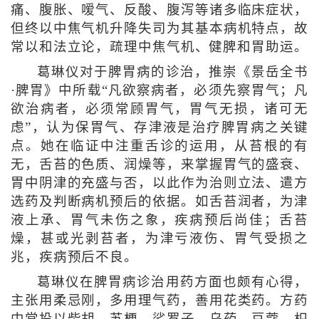
痛、腹胀、嗳气、反酸、腹泻等诸多临床症状，
但终以中焦气机升降失司为其基本病机特点，故
常以和法立论，疏理中焦气机、健脾和胃助运。
葛琳仪对于脾胃病的诊治，推崇《景岳全书
·脾胃》中所载“凡欲察病者，必须先察胃气；凡
欲治病者，必须常顾胃气，胃气无损，诸可无
虑”，认为保胃气、存津液是治疗脾胃病之关键
点。她在临证中注重舌诊的运用，从苔根的有
无，舌苔的色质、润燥等，来掌握胃气的盛衰、
胃中阴津的充盛与否，以此作为治则立法、遣方
选药及判断病机预后的依据。如舌苔润者，为津
液上承、胃气未伤之象，疾病预后尚佳；舌苔
燥，甚或光剥苔者，为津亏液伤、胃气受损之
兆，疾病预后不良。
葛琳仪在脾胃病诊治用药方面也颇有心得，
主张用柔忌刚，多用理气药，善用花类药。方药
中常投以柴胡、苏梗、娑罗子、乌药、豆蔻、枳