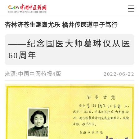
杏林济苍生耄耋尤乐 橘井传医道甲子笃行
——纪念国医大师葛琳仪从医
60周年
来源:中国中医药报4版
2022-06-22