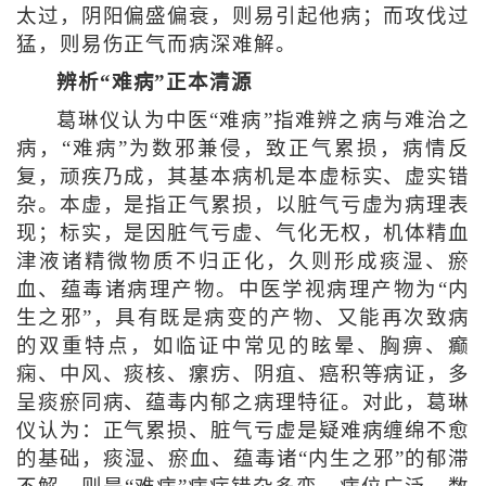
太过，阴阳偏盛偏衰，则易引起他病；而攻伐过
猛，则易伤正气而病深难解。
辨析“难病”正本清源
葛琳仪认为中医“难病”指难辨之病与难治之
病，“难病”为数邪兼侵，致正气累损，病情反
复，顽疾乃成，其基本病机是本虚标实、虚实错
杂。本虚，是指正气累损，以脏气亏虚为病理表
现；标实，是因脏气亏虚、气化无权，机体精血
津液诸精微物质不归正化，久则形成痰湿、瘀
血、蕴毒诸病理产物。中医学视病理产物为“内
生之邪”，具有既是病变的产物、又能再次致病
的双重特点，如临证中常见的眩晕、胸痹、癫
痫、中风、痰核、瘰疠、阴疽、癌积等病证，多
呈痰瘀同病、蕴毒内郁之病理特征。对此，葛琳
仪认为：正气累损、脏气亏虚是疑难病缠绵不愈
的基础，痰湿、瘀血、蕴毒诸“内生之邪”的郁滞