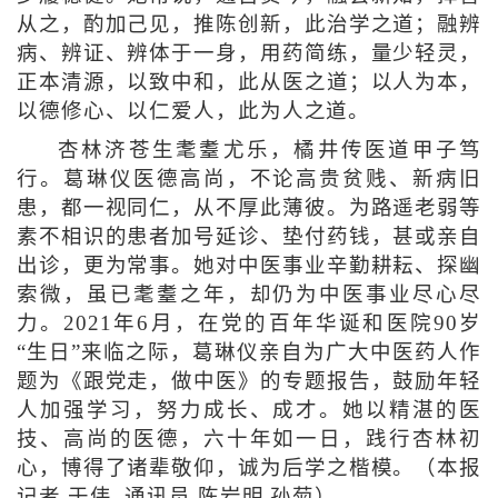
从之，酌加己见，推陈创新，此治学之道；融辨
病、辨证、辨体于一身，用药简练，量少轻灵，
正本清源，以致中和，此从医之道；以人为本，
以德修心、以仁爱人，此为人之道。
杏林济苍生耄耋尤乐，橘井传医道甲子笃
行。葛琳仪医德高尚，不论高贵贫贱、新病旧
患，都一视同仁，从不厚此薄彼。为路遥老弱等
素不相识的患者加号延诊、垫付药钱，甚或亲自
出诊，更为常事。她对中医事业辛勤耕耘、探幽
索微，虽已耄耋之年，却仍为中医事业尽心尽
力。2021年6月，在党的百年华诞和医院90岁
“生日”来临之际，葛琳仪亲自为广大中医药人作
题为《跟党走，做中医》的专题报告，鼓励年轻
人加强学习，努力成长、成才。她以精湛的医
技、高尚的医德，六十年如一日，践行杏林初
心，博得了诸辈敬仰，诚为后学之楷模。（本报
记者 于伟 通讯员 陈岩明 孙菊）