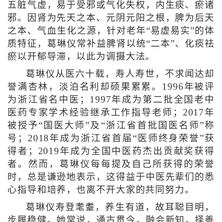
五脏气虚，易于受邪或气化失权，内生痰、瘀诸
邪。因肾为先天之本、元阴元阳之根，脾为后天
之本、气血生化之源，针对老年“易虚易实”的体
质特征，葛琳仪常补益脾肾以统“二本”、化痰祛
瘀以开郁导滞，以此为调摄大法。
葛琳仪从医六十载，寿人寿世，不求闻达却
誉满杏林，淡泊名利却硕果累累。1996年被评
为浙江省名中医；1997年成为第二批全国老中
医药专家学术经验继承工作指导老师；2017年
被授予“国医大师”及“浙江省首批国医名师”称
号；2018年成为浙江省首届“医师终身荣誉”获
得者；2019年成为全国中医药杰出贡献奖获得
者。然而，葛琳仪每每提及自己所获得的荣誉
时，总是谦逊地表示，这得益于中医先辈们的悉
心指导和培养，也离不开大家的共同努力。
葛琳仪寿登耄耋，养生有道，故耳聪目明，
步履稳健。她常说，通古贯今，融会新知，择善