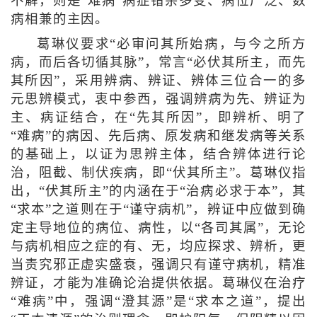
不解，则是“难病”病症错杂多变、病位广泛、数
病相兼的主因。
葛琳仪要求“必审问其所始病，与今之所方
病，而后各切循其脉”，常言“必伏其所主，而先
其所因”，采用辨病、辨证、辨体三位合一的多
元思辨模式，衷中参西，强调辨病为先、辨证为
主、病证结合，在“先其所因”，即辨析、明了
“难病”的病因、先后病、原发病和继发病等关系
的基础上，以证为思辨主体，结合辨体进行论
治，阻截、制伏疾病，即“伏其所主”。葛琳仪指
出，“伏其所主”的内涵在于“治病必求于本”，其
“求本”之道则在于“谨守病机”，辨证中应做到确
定主导地位的病位、病性，以“各司其属”，无论
与病机相应之症的有、无，均应探求、辨析，更
当责究邪正虚实盛衰，强调只有谨守病机，精准
辨证，才能为准确论治提供依据。葛琳仪在治疗
“难病”中，强调“澄其源”是“求本之道”，提出