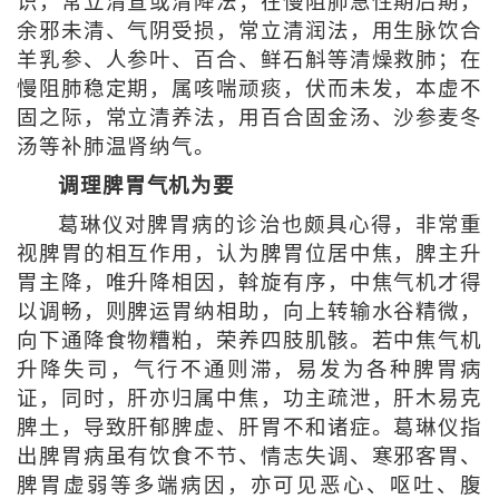
识，常立清宣或清降法；在慢阻肺急性期后期，
余邪未清、气阴受损，常立清润法，用生脉饮合
羊乳参、人参叶、百合、鲜石斛等清燥救肺；在
慢阻肺稳定期，属咳喘顽痰，伏而未发，本虚不
固之际，常立清养法，用百合固金汤、沙参麦冬
汤等补肺温肾纳气。
调理脾胃气机为要
葛琳仪对脾胃病的诊治也颇具心得，非常重
视脾胃的相互作用，认为脾胃位居中焦，脾主升
胃主降，唯升降相因，斡旋有序，中焦气机才得
以调畅，则脾运胃纳相助，向上转输水谷精微，
向下通降食物糟粕，荣养四肢肌骸。若中焦气机
升降失司，气行不通则滞，易发为各种脾胃病
证，同时，肝亦归属中焦，功主疏泄，肝木易克
脾土，导致肝郁脾虚、肝胃不和诸症。葛琳仪指
出脾胃病虽有饮食不节、情志失调、寒邪客胃、
脾胃虚弱等多端病因，亦可见恶心、呕吐、腹