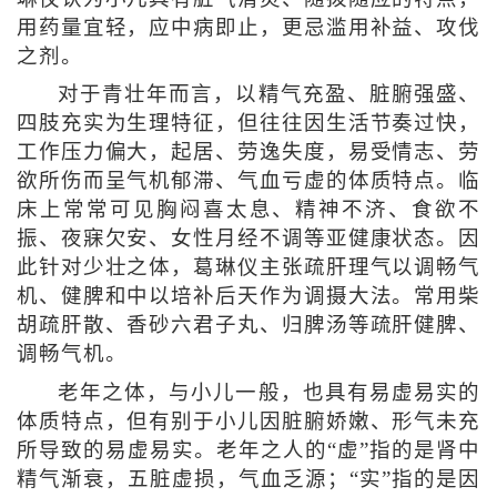
用药量宜轻，应中病即止，更忌滥用补益、攻伐
之剂。
对于青壮年而言，以精气充盈、脏腑强盛、
四肢充实为生理特征，但往往因生活节奏过快，
工作压力偏大，起居、劳逸失度，易受情志、劳
欲所伤而呈气机郁滞、气血亏虚的体质特点。临
床上常常可见胸闷喜太息、精神不济、食欲不
振、夜寐欠安、女性月经不调等亚健康状态。因
此针对少壮之体，葛琳仪主张疏肝理气以调畅气
机、健脾和中以培补后天作为调摄大法。常用柴
胡疏肝散、香砂六君子丸、归脾汤等疏肝健脾、
调畅气机。
老年之体，与小儿一般，也具有易虚易实的
体质特点，但有别于小儿因脏腑娇嫩、形气未充
所导致的易虚易实。老年之人的“虚”指的是肾中
精气渐衰，五脏虚损，气血乏源；“实”指的是因