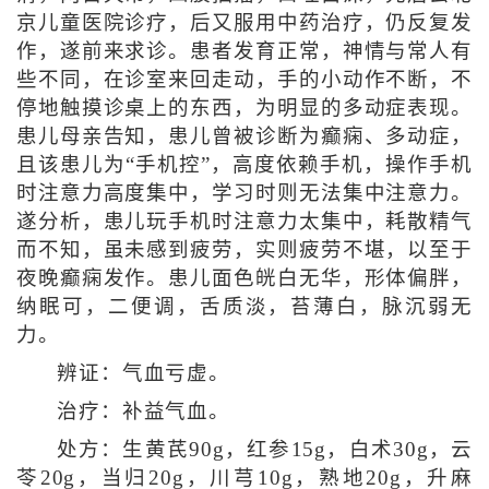
京儿童医院诊疗，后又服用中药治疗，仍反复发
作，遂前来求诊。患者发育正常，神情与常人有
些不同，在诊室来回走动，手的小动作不断，不
停地触摸诊桌上的东西，为明显的多动症表现。
患儿母亲告知，患儿曾被诊断为癫痫、多动症，
且该患儿为“手机控”，高度依赖手机，操作手机
时注意力高度集中，学习时则无法集中注意力。
遂分析，患儿玩手机时注意力太集中，耗散精气
而不知，虽未感到疲劳，实则疲劳不堪，以至于
夜晚癫痫发作。患儿面色㿠白无华，形体偏胖，
纳眠可，二便调，舌质淡，苔薄白，脉沉弱无
力。
辨证：气血亏虚。
治疗：补益气血。
处方：生黄芪90g，红参15g，白术30g，云
苓20g，当归20g，川芎10g，熟地20g，升麻