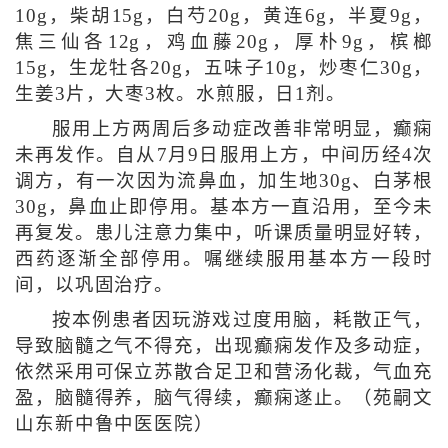
10g，柴胡15g，白芍20g，黄连6g，半夏9g，
焦三仙各12g，鸡血藤20g，厚朴9g，槟榔
15g，生龙牡各20g，五味子10g，炒枣仁30g，
生姜3片，大枣3枚。水煎服，日1剂。
服用上方两周后多动症改善非常明显，癫痫
未再发作。自从7月9日服用上方，中间历经4次
调方，有一次因为流鼻血，加生地30g、白茅根
30g，鼻血止即停用。基本方一直沿用，至今未
再复发。患儿注意力集中，听课质量明显好转，
西药逐渐全部停用。嘱继续服用基本方一段时
间，以巩固治疗。
按本例患者因玩游戏过度用脑，耗散正气，
导致脑髓之气不得充，出现癫痫发作及多动症，
依然采用可保立苏散合足卫和营汤化裁，气血充
盈，脑髓得养，脑气得续，癫痫遂止。（苑嗣文
山东新中鲁中医医院）