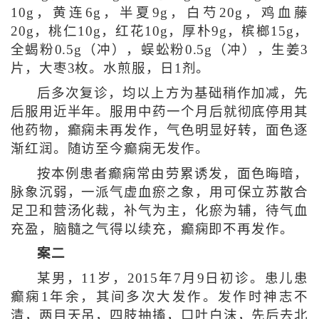
10g，黄连6g，半夏9g，白芍20g，鸡血藤
20g，桃仁10g，红花10g，厚朴9g，槟榔15g，
全蝎粉0.5g（冲），蜈蚣粉0.5g（冲），生姜3
片，大枣3枚。水煎服，日1剂。
后多次复诊，均以上方为基础稍作加减，先
后服用近半年。服用中药一个月后就彻底停用其
他药物，癫痫未再发作，气色明显好转，面色逐
渐红润。随访至今癫痫无发作。
按本例患者癫痫常由劳累诱发，面色晦暗，
脉象沉弱，一派气虚血瘀之象，用可保立苏散合
足卫和营汤化裁，补气为主，化瘀为辅，待气血
充盈，脑髓之气得以续充，癫痫即不再发作。
案二
某男，11岁，2015年7月9日初诊。患儿患
癫痫1年余，其间多次大发作。发作时神志不
清，两目天吊，四肢抽搐，口吐白沫，先后去北