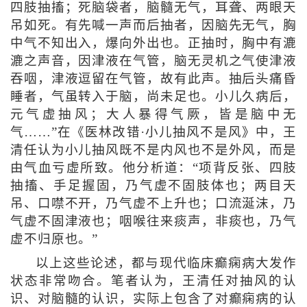
四肢抽搐；死脑袋者，脑髓无气，耳聋、两眼天
吊如死。有先喊一声而后抽者，因脑先无气，胸
中气不知出入，爆向外出也。正抽时，胸中有漉
漉之声音，因津液在气管，脑无灵机之气使津液
吞咽，津液逗留在气管，故有此声。抽后头痛昏
睡者，气虽转入于脑，尚未足也。小儿久病后，
元气虚抽风；大人暴得气厥，皆是脑中无
气……”在《医林改错·小儿抽风不是风》中，王
清任认为小儿抽风既不是内风也不是外风，而是
由气血亏虚所致。他分析道：“项背反张、四肢
抽搐、手足握固，乃气虚不固肢体也；两目天
吊、口噤不开，乃气虚不上升也；口流涎沫，乃
气虚不固津液也；咽喉往来痰声，非痰也，乃气
虚不归原也。”
以上这些论述，都与现代临床癫痫病大发作
状态非常吻合。笔者认为，王清任对抽风的认
识、对脑髓的认识，实际上包含了对癫痫病的认