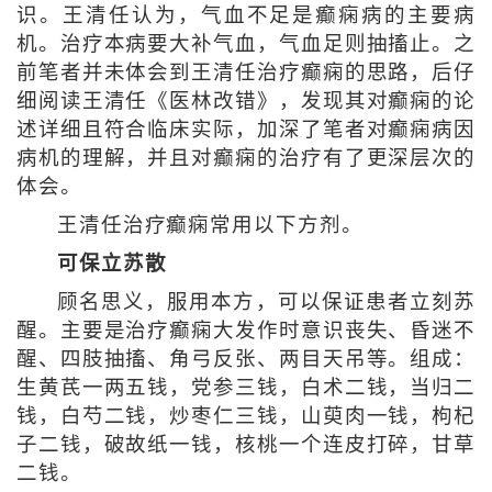
识。王清任认为，气血不足是癫痫病的主要病
机。治疗本病要大补气血，气血足则抽搐止。之
前笔者并未体会到王清任治疗癫痫的思路，后仔
细阅读王清任《医林改错》，发现其对癫痫的论
述详细且符合临床实际，加深了笔者对癫痫病因
病机的理解，并且对癫痫的治疗有了更深层次的
体会。
王清任治疗癫痫常用以下方剂。
可保立苏散
顾名思义，服用本方，可以保证患者立刻苏
醒。主要是治疗癫痫大发作时意识丧失、昏迷不
醒、四肢抽搐、角弓反张、两目天吊等。组成：
生黄芪一两五钱，党参三钱，白术二钱，当归二
钱，白芍二钱，炒枣仁三钱，山萸肉一钱，枸杞
子二钱，破故纸一钱，核桃一个连皮打碎，甘草
二钱。