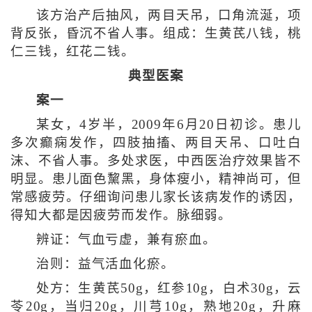
该方治产后抽风，两目天吊，口角流涎，项
背反张，昏沉不省人事。组成：生黄芪八钱，桃
仁三钱，红花二钱。
典型医案
案一
某女，4岁半，2009年6月20日初诊。患儿
多次癫痫发作，四肢抽搐、两目天吊、口吐白
沫、不省人事。多处求医，中西医治疗效果皆不
明显。患儿面色黧黑，身体瘦小，精神尚可，但
常感疲劳。仔细询问患儿家长该病发作的诱因，
得知大都是因疲劳而发作。脉细弱。
辨证：气血亏虚，兼有瘀血。
治则：益气活血化瘀。
处方：生黄芪50g，红参10g，白术30g，云
苓20g，当归20g，川芎10g，熟地20g，升麻