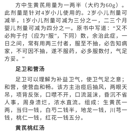
方中生黄芪用量为一两半（大约为60g）。
此剂量是针对4岁小儿使用的。2岁小儿剂量可
减半，1岁小儿剂量可减为三分之一，二三个月
婴儿剂量可减为四分之一。原书中写道：“又不
必拘于付（应为“服”，下同）数，余治此症，一
日之间，常有用两三付者，服至不抽，必告知病
家，不可因不抽，遂不服药，必多服数付，气足
方妥。”
足卫和营汤
足卫可以理解为补益卫气，使卫气足之意；
和营，使营血和畅。该方主治痘后抽风，两眼天
吊，项背反张，口噤不开，口流涎沫，昏沉不省
人事，周身溃烂，浓水直流。组成：生黄芪一
两，当归一钱，白芍二钱半，地龙一钱，川芎一
钱，桃仁一钱，红花一钱五分。
黄芪桃红汤