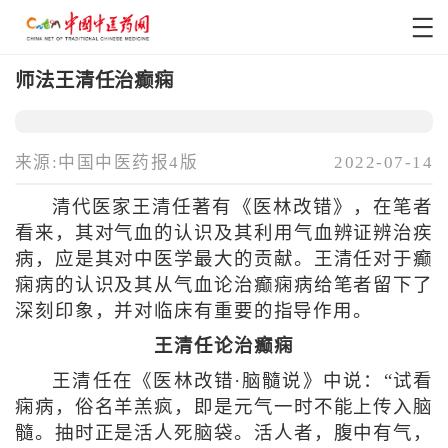
师法王清任治癫痫
来源:中国中医药报4版
2022-07-14
清代医家王清任著有《医林改错》，在笔者
看来，其对气血的认识及其利用气血辨证辨治疾
病，应是其对中医学最大的贡献。王清任对于癫
痫病的认识及其从气血论治癫痫病给笔者留下了
深刻印象，并对临床有重要的指导作用。
王清任论治癫痫
王清任在《医林改错·脑髓说》中说：“试看
痫病，俗名羊羔疯，即是元气一时不能上传入脑
髓。抽时正是活人死脑袋。活人者，腹中有气，