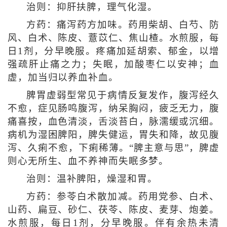
治则：抑肝扶脾，理气化湿。
方药：痛泻药方加味。药用柴胡、白芍、防
风、白术、陈皮、薏苡仁、焦山楂。水煎服，每
日1剂，分早晚服。疼痛加延胡索、郁金，以增
强疏肝止痛之力；失眠，加酸枣仁以安神；血
虚，加当归以养血补血。
脾胃虚弱型常见于病情反复发作，腹泻经久
不愈，症见肠鸣腹泻，纳呆胸闷，疲乏无力，腹
痛喜按，血色清淡，舌淡苔白，脉濡缓或沉细。
病机为湿困脾阳，脾失健运，胃失和降，故见腹
泻、久痢不愈，下痢稀薄。“脾主意与思”，脾虚
则心无所生、血不养神而失眠多梦。
治则：温补脾阳，燥湿和胃。
方药：参苓白术散加减。药用党参、白术、
山药、扁豆、砂仁、茯苓、陈皮、麦芽、炮姜。
水煎服，每日1剂，分早晚服。伴有余热未清