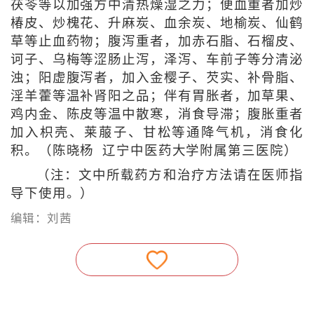
茯苓等以加强方中清热燥湿之力；便血重者加炒
椿皮、炒槐花、升麻炭、血余炭、地榆炭、仙鹤
草等止血药物；腹泻重者，加赤石脂、石榴皮、
诃子、乌梅等涩肠止泻，泽泻、车前子等分清泌
浊；阳虚腹泻者，加入金樱子、芡实、补骨脂、
淫羊藿等温补肾阳之品；伴有胃胀者，加草果、
鸡内金、陈皮等温中散寒，消食导滞；腹胀重者
加入枳壳、莱菔子、甘松等通降气机，消食化
积。（陈晓杨 辽宁中医药大学附属第三医院）
（注：文中所载药方和治疗方法请在医师指
导下使用。）
编辑：刘茜