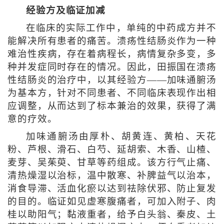
经验方及临证加减
在临床的实际工作中，单纯的中药成方并不
能解决所有患者的痛苦。溃疡性结肠炎作为一种
难治性疾病，存在着病程长，病情复杂多变，多
种并发症同时存在的情况。因此，田振国在溃疡
性结肠炎的治疗中，以其经验方——加味通腑汤
为基本方，针对不同患者、不同临床表现作出相
应调整，从而达到了标本兼治的效果，获得了满
意的疗效。
加味通腑汤由厚朴、胡黄连、黄柏、天花
粉、芦根、滑石、白芍、延胡索、木香、山楂、
麦芽、吴茱萸、甘草等药组成。该方行气止痛、
清热燥湿以治标，温中散寒、补脾益气以治本，
消食导滞、活血化瘀以达到祛除伏邪、防止复发
的目的。临证如见虚寒腹痛者，可加入附子、肉
桂以助阳气；黏液重者，给予白头翁、秦皮、土