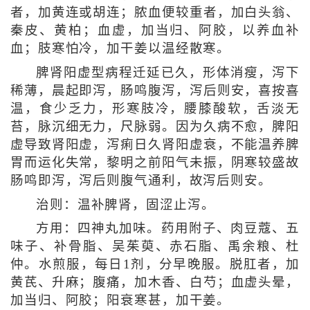
者，加黄连或胡连；脓血便较重者，加白头翁、
秦皮、黄柏；血虚，加当归、阿胶，以养血补
血；肢寒怕冷，加干姜以温经散寒。
脾肾阳虚型病程迁延已久，形体消瘦，泻下
稀薄，晨起即泻，肠鸣腹泻，泻后则安，喜按喜
温，食少乏力，形寒肢冷，腰膝酸软，舌淡无
苔，脉沉细无力，尺脉弱。因为久病不愈，脾阳
虚导致肾阳虚，泻痢日久肾阳虚衰，不能温养脾
胃而运化失常，黎明之前阳气未振，阴寒较盛故
肠鸣即泻，泻后则腹气通利，故泻后则安。
治则：温补脾肾，固涩止泻。
方用：四神丸加味。药用附子、肉豆蔻、五
味子、补骨脂、吴茱萸、赤石脂、禹余粮、杜
仲。水煎服，每日1剂，分早晚服。脱肛者，加
黄芪、升麻；腹痛，加木香、白芍；血虚头晕，
加当归、阿胶；阳衰寒甚，加干姜。