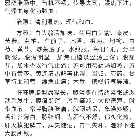
邪壅滞肠中，气机不畅，传导失司，湿热下注，
气滞血瘀化为脓血。
治则：清利湿热，理气和血。
方药：白头翁汤加味。药用白头翁、秦皮、
苦参、黄柏、车前子、木香、枳壳、地榆、白
芍、黄芩、炒莱菔子。水煎服，每日1剂，分早
晚服。腹泻明显，加焦山楂以涩肠止泻；腹痛
甚，加木香以行气止痛；亦可用芍药汤加减，方
中有黄芩、黄连清热解毒化湿；当归、芍药、甘
草行血和营、缓急止痛；木香、槟榔行气导滞。
肝旺脾虚型病程长，腹泻多在情绪紧张或激
动后发生，腹痛即泻，泻后痛减，大便溏薄，时
带血液。常伴胸胁胀痛，脘闷纳呆，急躁多疑，
舌红苔薄白，脉弦细。为肝气不舒，郁久化热，
肝火横犯脾胃，脾失健运，胃气失和，湿邪下注
大肠所致。