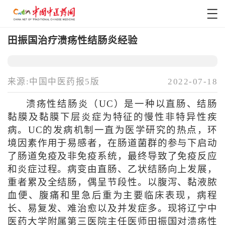
田振国治疗溃疡性结肠炎经验
来源:中国中医药报5版
2022-07-18
溃疡性结肠炎（UC）是一种以直肠、结肠
黏膜及黏膜下层炎症为特征的慢性非特异性疾
病。UC的发病机制一直为医学研究的热点，环
境因素作用于易感者，在肠道菌群的参与下启动
了肠道免疫及非免疫系统，最终导致了免疫反应
和炎症过程。病变由直肠、乙状结肠向上发展，
重者累及全结肠，偶呈节段性。以腹泻、黏液脓
血便、腹痛和里急后重为主要临床表现，病程
长、易复发、难治愈以及并发症多。现将辽宁中
医药大学附属第三医院主任医师田振国对溃疡性