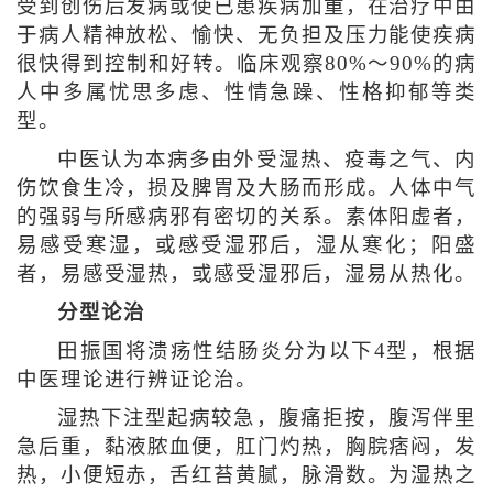
受到创伤后发病或使已患疾病加重，在治疗中由
于病人精神放松、愉快、无负担及压力能使疾病
很快得到控制和好转。临床观察80%～90%的病
人中多属忧思多虑、性情急躁、性格抑郁等类
型。
中医认为本病多由外受湿热、疫毒之气、内
伤饮食生冷，损及脾胃及大肠而形成。人体中气
的强弱与所感病邪有密切的关系。素体阳虚者，
易感受寒湿，或感受湿邪后，湿从寒化；阳盛
者，易感受湿热，或感受湿邪后，湿易从热化。
分型论治
田振国将溃疡性结肠炎分为以下4型，根据
中医理论进行辨证论治。
湿热下注型起病较急，腹痛拒按，腹泻伴里
急后重，黏液脓血便，肛门灼热，胸脘痞闷，发
热，小便短赤，舌红苔黄腻，脉滑数。为湿热之