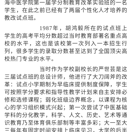
海中医学院第一届学分制教育改革实验班的一名
学生，在此之前已经有了两届个性化人才培养的
教改试点班。
1987年，胡鸿毅所在的试点班上
学生的高考平均分数超过当时教育部著名重点高
校的水平，这也是该校第一次列入一本招生行
列，很多学生的录取分数甚至达到了全国顶尖高
校热门专业的水平。
当时作为学校副校长的严世芸是这
三届试点班的总设计师，他进行了大刀阔斧的改
革：试点小学期制为早临床提供制度保障，学生
可按照学分要求和指导性教学计划来自主安排必
修和选修课程；弱化班级边界概念，以课程为核
心的学习组织模式兴起；第一次尝试了中医基础
学科的分化教学，科学、人文、历史、艺术等通
识教育乃至体育俱乐部制等丰富多彩；大一至大
三每年有固定时间安排上临床见习，大学的后半