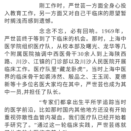
刚工作时，严世芸一方面全身心投
入教育工作，另一方面又对自己干临床的愿望暂
时搁浅而感到遗憾。
念念不忘，必有回响。1969年，
严世芸终于等到了下临床的机会。那时，上海中
医学院组织医疗队，从校本部及曙光、龙华等几
个附属医院抽调中西医骨干30余人到上海陕西
路、川沙、江镇的门诊部以及川沙人民医院开展
临床工作。医疗队里“藏龙卧虎”，当时上海中医
界的临床骨干如裘沛然、殷品之、王玉润、夏德
新等十多位名医大家均在其中，严世芸也成为其
中一员,并担任了队长。
“专家们都拿出生平所学追踪当时
的医学前沿，比如那时国内其他地方还没有开始
重视弥散性血管内凝血，我们医疗队已经开始着
手研究了。”通过这一轮临床实践，严世芸练就