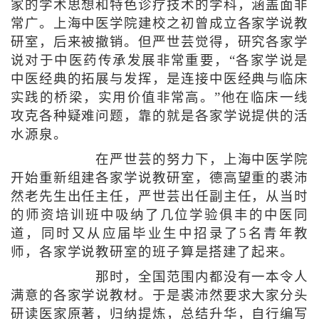
家的学术思想和特色诊疗技术的学科，涵盖面非
常广。上海中医学院建校之初曾成立各家学说教
研室，后来被撤销。但严世芸觉得，研究各家学
说对于中医药传承发展非常重要，“各家学说是
中医经典的拓展与发挥，是连接中医经典与临床
实践的桥梁，实用价值非常高。”他在临床一线
攻克各种疑难问题，靠的就是各家学说提供的活
水源泉。
在严世芸的努力下，上海中医学院
开始重新组建各家学说教研室，德高望重的裘沛
然老先生出任主任，严世芸出任副主任，从当时
的师资培训班中吸纳了几位学验俱丰的中医同
道，同时又从应届毕业生中招录了5名青年教
师，各家学说教研室的班子算是搭建了起来。
那时，全国范围内都没有一本令人
满意的各家学说教材。于是裘沛然要求大家分头
研读医家原著，归纳提炼，总结升华，自行编写