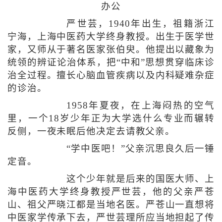
办公
严世芸，1940年出生，祖籍浙江
宁海，上海中医药大学终身教授。出生于医学世
家，又师从于著名医家张伯臾。他提出以藏象为
统领的辨证论治体系，把“中和”思想贯穿临床诊
治全过程。擅长心脑血管疾病以及内科疑难杂症
的诊治。
1958年夏夜，在上海闷热的空气
里，一个18岁少年正为大学选什么专业而辗转
反侧，一夜未眠后他决定去请教父亲。
“学中医吧！”父亲沉思良久后一锤
定音。
这个少年就是后来的国医大师、上
海中医药大学终身教授严世芸，他的父亲严苍
山、祖父严晓江都是当地名医。严苍山一直想将
中医家学传承下去，严世芸理所应当地担起了传