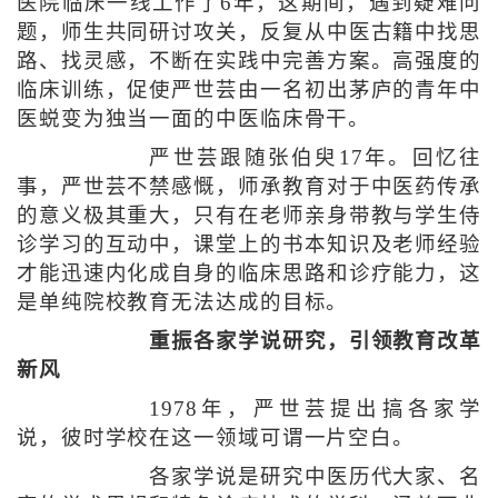
医院临床一线工作了6年，这期间，遇到疑难问
题，师生共同研讨攻关，反复从中医古籍中找思
路、找灵感，不断在实践中完善方案。高强度的
临床训练，促使严世芸由一名初出茅庐的青年中
医蜕变为独当一面的中医临床骨干。
严世芸跟随张伯臾17年。回忆往
事，严世芸不禁感慨，师承教育对于中医药传承
的意义极其重大，只有在老师亲身带教与学生侍
诊学习的互动中，课堂上的书本知识及老师经验
才能迅速内化成自身的临床思路和诊疗能力，这
是单纯院校教育无法达成的目标。
重振各家学说研究，引领教育改革
新风
1978年，严世芸提出搞各家学
说，彼时学校在这一领域可谓一片空白。
各家学说是研究中医历代大家、名