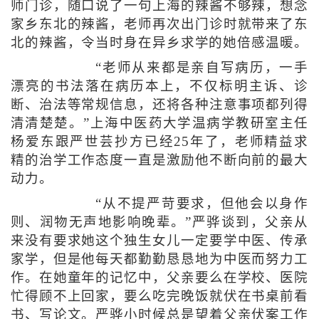
师门诊，随口说了一句上海的辣酱不够辣，想念
家乡东北的辣酱，老师再次出门诊时就带来了东
北的辣酱，令当时身在异乡求学的她倍感温暖。
“老师从来都是亲自写病历，一手
漂亮的书法落在病历本上，不仅标明主诉、诊
断、治法等常规信息，还将各种注意事项都列得
清清楚楚。”上海中医药大学温病学教研室主任
杨爱东跟严世芸抄方已经25年了，老师精益求
精的治学工作态度一直是激励他不断向前的最大
动力。
“从不提严苛要求，但他会以身作
则、润物无声地影响晚辈。”严骅谈到，父亲从
来没有要求她这个独生女儿一定要学中医、传承
家学，但是他每天都勤勤恳恳地为中医而努力工
作。在她童年的记忆中，父亲要么在学校、医院
忙得顾不上回家，要么吃完晚饭就伏在书桌前看
书、写论文。严骅小时候总是望着父亲伏案工作