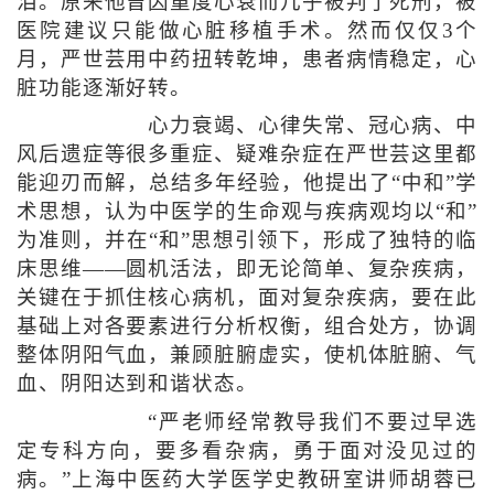
泪。原来他曾因重度心衰而几乎被判了死刑，被
医院建议只能做心脏移植手术。然而仅仅3个
月，严世芸用中药扭转乾坤，患者病情稳定，心
脏功能逐渐好转。
心力衰竭、心律失常、冠心病、中
风后遗症等很多重症、疑难杂症在严世芸这里都
能迎刃而解，总结多年经验，他提出了“中和”学
术思想，认为中医学的生命观与疾病观均以“和”
为准则，并在“和”思想引领下，形成了独特的临
床思维——圆机活法，即无论简单、复杂疾病，
关键在于抓住核心病机，面对复杂疾病，要在此
基础上对各要素进行分析权衡，组合处方，协调
整体阴阳气血，兼顾脏腑虚实，使机体脏腑、气
血、阴阳达到和谐状态。
“严老师经常教导我们不要过早选
定专科方向，要多看杂病，勇于面对没见过的
病。”上海中医药大学医学史教研室讲师胡蓉已