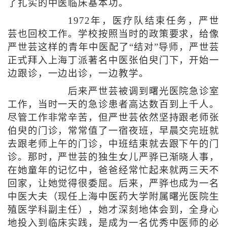
了扎实的中医临床基本功。
1972年，医疗队结束任务，严世
芸也回校工作。学校按照当时的政策要求，给像
严世芸这样的青年中医配了“结对”导师，严世芸
正式拜入上海丁派著名中医张伯臾门下，开始一
边跟诊，一边出诊，一边教学。
后来严世芸被调到曙光医院急诊室
工作，当时一天的急诊患者高达数百到上千人。
尽管工作非常辛苦，但严世芸依然坚持跟老师张
伯臾的门诊，常常值了一宿夜班，早晨交完班就
去跟老师上午的门诊，中班结束就去跟下午的门
诊。那时，严世芸的独生女儿严骅已渐晓人事，
在她童年的记忆中，爸爸经常忙起来就两三天不
回家，让她觉得很委屈。后来，严骅也成为一名
中医大夫（现任上海中医药大学附属曙光医院生
殖医学科副主任），她才深刻地体会到，全身心
地投入到临床实践，是成为一名优秀中医师的必