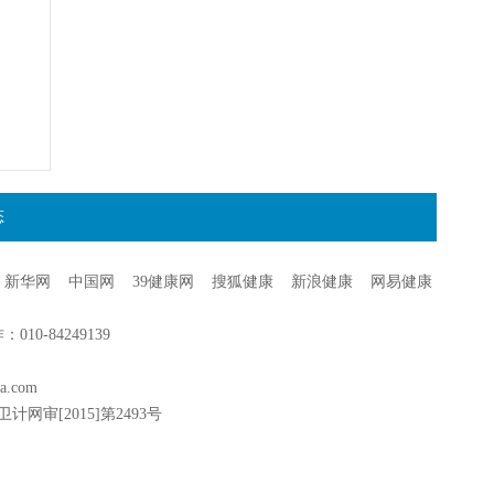
态
新华网
中国网
39健康网
搜狐健康
新浪健康
网易健康
0-84249139
a.com
卫计网审[2015]第2493号