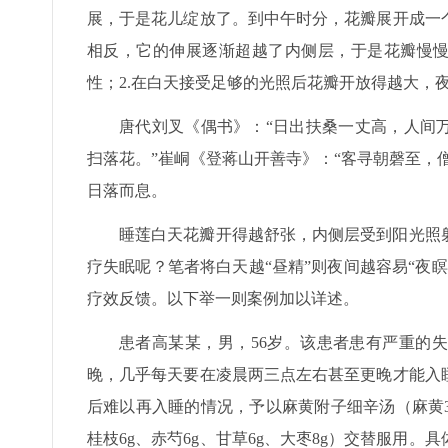
展，于是花儿绽放了。到中午时分，花瓣展开成一
相反，它的伸展逐渐超越了内侧层，于是花瓣慢慢
性；2.在白天接受足够的光照后花瓣开放得越大，
唐代刘叉《偶书》：“日出扶桑一丈高，人间
扫落花。”崔峒《登蒋山开善寺》：“客寻朝磬至，
日落而息。
睡莲白天花瓣开得越舒张，内侧层受到阳光照
疗失眠呢？笔者将白天越“昼精”则夜间越容易“夜
疗效反馈。以下举一则案例加以详述。
患者高某某，男，56岁。该患者患有严重的失
晚，几乎每天要在凌晨两三点左右甚至更晚才能入
后难以再入睡的情况，予以麻黄附子细辛汤（麻黄3g、
桂枝6g、赤芍6g、甘草6g、大枣8g）交替服用