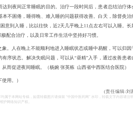
而达到夜间正常睡眠的目的。治疗一段时间后，患者总结治疗体
天基本不困倦，睡得晚、难入睡的问题获得改善。白天，除督灸治
有困意到入睡，比以往快，近2天几乎晚上11点左右可以入睡。长
积极配合治疗，以及日常工作生活中坚持好习惯。
”之象。人在晚上不能顺利地进入睡眠状态或睡中易醒，可以归因
”的有序状态。解决失眠问题，可以从“昼精”入手，通过改善患者
从而促进夜间睡眠。（杨婉 张英栋 山西省中西医结合医院）
下使用。）
(责任编辑:刘
容均属于本网站专稿，如需转载图片请保留 “中国中医药网” 水印，转载文字内容请注
维护网络知识产权。