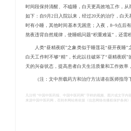
时间段保持清醒、不瞌睡，白天更高效地工作，从
如下：自9月2日入院以来，经过20天的治疗，白
时有小睡，其他时间基本无困意；入夜，8~9点后
熬夜违背自然规律，使睡眠问题“积重难返”，还需
人类“昼精夜瞑”之象类似于睡莲花“昼开夜睡
白天工作时不够“精”，长此以往破坏了“昼精夜瞑
天的兴奋状态，提高患者白天生活质量和工作效率，
（注：文中所载药方和治疗方法请在医师指导
凡注明 “中国中医药报、中国中医药网” 字样的视频、图片或文字内
来源中国中医药网，否则本网站将依据《信息网络传播权保护条例》