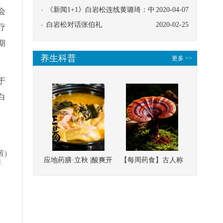
协同
《新闻1+1》白岩松连线黄璐琦：中
2020-04-07
会
医救治的临床效果
白岩松对话张伯礼
2020-02-25
疗
期
养生科普
更多 >>
于
白
茜)
应地药膳·立秋 |酸爽开
【每周药食】古人称
明
胃，一口入魂！喝下
它为“仙草”，滋补强
这碗汤，滋阴润燥、
壮、培本固元
清热降火