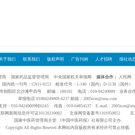
关于我们
联系我们
版权声明
广告刊例
人才招聘
报社动
理局
国家药品监督管理局
中央国家机关举报网
媒体合作：
人民网
国内统一刊号：CN11-0153 邮发代号：1-140（国内）D-1138（国外）
阳区北沙滩甲四号 邮编：100192 电话：010-84249009 业务合作：01
举报电话 01084249009-6237 邮箱：2005tcm@sina.com
：010-84249009转6243 传真：010-64854537 E-mail：2005tcm@sin
联网新闻信息许可证10120210002
文保网安备案号1101050052
京
国家中医药管理局主管 《中国中医药报》社有限公司主办
Copyright All Rights Reseved 本网站内容版权所有未经许可禁止转载