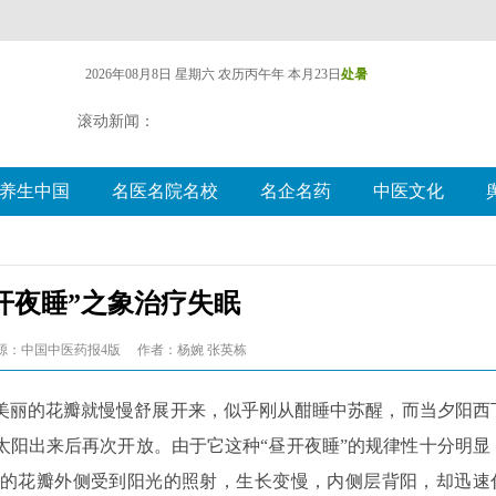
2026年08月8日 星期六
农历丙午年 本月23日
处暑
滚动新闻：
养生中国
名医名院名校
名企名药
中医文化
开夜睡”之象治疗失眠
源：中国中医药报4版
作者：杨婉 张英栋
美丽的花瓣就慢慢舒展开来，似乎刚从酣睡中苏醒，而当夕阳西
太阳出来后再次开放。由于它这种“昼开夜睡”的规律性十分明显
的花瓣外侧受到阳光的照射，生长变慢，内侧层背阳，却迅速