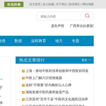
设为首页
|
加入收藏
|
关于我们
|
联系我们
|
网站地图
遗失声明
广西举办比赛探索中（
舆情
数据
远程教育
地方
专题
热点文章排行
更多 >>
上海：推动中医药传承创新和中西医协同发
展
中医上门解六日宿便难题
这杯“不限量”的乌梅饮沁人心脾
下
湖南发展中医药康养旅居产品
，
江苏苏州“百市千县”中医药文化惠民活动举
伸