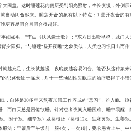
个大圆盘。这时睡莲花内侧层受到阳光照射，生长变慢，外侧层
就自动闭合起来。睡莲开合的象有以下特点：1.昼开夜合的有
夜晚更容易闭合且闭合得越好。
万事细如毛。”李白《扶风豪士歌》：“东方日出啼早鸦，城门人
僧背夕阳归。”与睡莲“昼开夜睡”之象类似，人类也习惯日出而作
射就越充足，生长就越慢，夜晚便越容易闭合。能否从这种象来
瞑”的思路验证于临床，对于一些顽固性失眠症的治疗取得了不错
眠，自述是30多年来熬夜加班工作养成的“恶习”，难入眠、睡
睡，而白天总是困倦欲睡。针对患者夜间入睡困难、睡中易醒、
附子3g、细辛3g）及葛根汤（葛根12g、生麻黄9g、生姜9g
。具体服法：早饭后至午饭前，服4次，一次1剂，要求患者上午、中