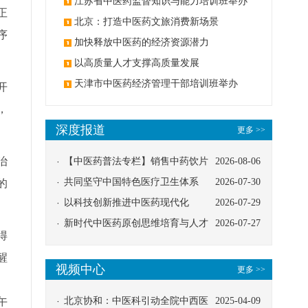
办
江苏省中医药监督知识与能力培训班举办
正
北京：打造中医药文旅消费新场景
序
加快释放中医药的经济资源潜力
以高质量人才支撑高质量发展
天津市中医药经济管理干部培训班举办
开
，
深度报道
更多 >>
治
【中医药普法专栏】销售中药饮片
2026-08-06
应告知煎服方法及注意事项
共同坚守中国特色医疗卫生体系
2026-07-30
的
以科技创新推进中医药现代化
2026-07-29
新时代中医药原创思维培育与人才
2026-07-27
得
发展路径探索
醒
视频中心
更多 >>
、
午
北京协和：中医科引动全院中西医
2025-04-09