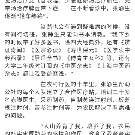
龙汤治疗支气管咳喘；少腹逐瘀汤治疗痛经；完
带汤治疗脾虚带下症……在不断看诊中，张静生
逐渐“轻车熟路”。
当然也会有遇到疑难病的时候，没
有同行切磋，张静生只能向书本请教。“我下乡
的时候带了好多医书，除四大经典外，还有《辨
证奇闻》《医宗必读》《寿世保元》《医学衷中
参西录》《景岳全书》《傅青主女科》等，还有
大学二年级时订阅的《中医杂志》《上海中医药
杂志》都让我受益匪浅。”
在农村行医的十年里，张静生帮助
公社的每个大队建立了合作医疗站，培训二十多
名赤脚医生，采药制药，自制黄连注射剂、板蓝
根注射剂、苦参注射剂等，为农民解决了看病难
的问题。
“大山养育了我，培养了我，农民
的朴实忠厚勤劳的感情和作风，教育了我老老实