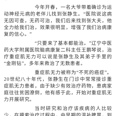
今年开春，一名大爷带着确诊为运
动神经元病的老伴儿找到张静生。“医院说这病
无因可查，无药可治，我们后来找到张大夫，他
全力给我们治，效果很明显，增强了我们治病康
复的信心。”
“只要来了基本都能治。”辽宁中医
药大学附属医院脑病康复二科主任王鹏琴说，治
疗重症肌无力可以说是张静生及其弟子手里的
“金刚钻”，多年来救治了无数患者。
重症肌无力被称为“不死的癌症”。
20世纪八十年代，张静生在门诊中常常接诊重
症肌无力患者，由于缺少有效治疗药物，患病家
庭往往贫困潦倒，他有感于此，开始对重症肌无
力开展研究。
当时研究和治疗该疾病的人比较
少，在摸索治疗过程中，由早期的温补脾胃，到