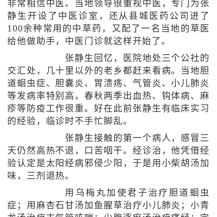
非常相信中医。当地领导很重视中医，专门为张
静生开设了中医诊室，还从县城医药公司进了
100余种常用的中草药，又配了一名当地的草医
给他做助手，中医门诊就这样开始了。
张静生回忆，医院地处三个公社的
交汇处，几十里以外的老乡都赶来看病。当地胆
道蛔虫症、胆囊炎、胃溃疡、气管炎、小儿肺炎
等发病率特别高，春秋两季出血热、钩体病、麻
疹等防疫工作很重。好在此前张静生有临床实习
的经验，临诊时不手忙脚乱。
张静生接触的第一个病人，感冒三
天仍然高热不退，口苦咽干。经诊治，他凭借经
验认定是太阳经病邪侵少阳，于是用小柴胡汤加
味，三剂退热。
用乌梅丸加使君子治疗胆道蛔虫
症；用麻杏石甘汤加鱼腥草治疗小儿肺炎；小青