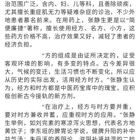
治范围广泛，含内、妇、儿等科，且善除顽疾，
尤其擅长重症肌无力等疑难杂症的诊治，不少外
地患者慕名前来。在用药上，张静生更是以“简
便廉捷”著称，擅长使用经方、名方、小方，这
些药方价格不高，治疗效果又好，减轻了患者的
经济负担。
“方的组成是由证所决定的，证受
客观环境的影响，有多变的特点。古今差异很
大，气候的变迁，生活习惯也不断变化，所以应
从历史的实际出发，活用经方时方。”张静生认
为，经方和时方都是中医药宝库中的瑰宝，应积
极创新古今接轨的新方剂。
“在治疗上，经方与时方要并重，
要对时方兼收并蓄，应重视时方的应用。”张静
生举例，如刘完素的寒凉泻火思想，代表名方地
黄饮子；李东垣的脾胃论学说，健脾升阳的补中
益气汤；朱丹溪的养阴论，滋阴补肾祛湿的二妙