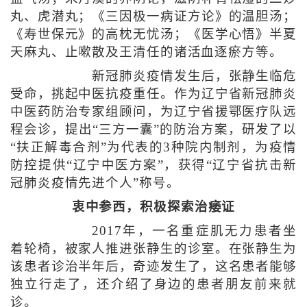
丸、虎潜丸；《三因极一病证方论》的温胆汤；
《寿世保元》的高枕无忧汤；《医学心悟》半夏
天麻丸、止嗽散及王清任的诸活血逐瘀方等。
新冠肺炎疫情发生后，张静生临危
受命，挑起中医抗疫重任。作为辽宁省新冠肺炎
中医药防治专家组顾问，为辽宁省援鄂医疗队远
程会诊，提出“三方一囊”的防治方案，研发了以
“扶正解毒合剂”为代表的3种院内制剂，为疫情
防控提供“辽宁中医方案”，获得“辽宁省抗击新
冠肺炎疫情先进个人”称号。
衷中参西，积极探索治痿证
2017年，一名重症肌无力患者坐
着轮椅，被家人推进张静生的诊室。在张静生为
该患者诊治半年后，奇迹发生了，这名患者能够
独立行走了，还介绍了身边的患者朋友前来就
诊。