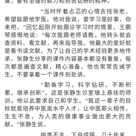
寞，要有坚强的毅力和刻苦钻研的精神。
“当时怀着忐忑的心情去找张老，
希望能跟他学医。他对我说，爱学习是好事，你
来吧。”回忆起刚开始跟诊学习时的情景，王鹏
琴感慨地说：“每次我跟老师请教，他转头就会
查资料、看文献，再来指导我。他最大的爱好就
是看书读文献。为了让自己的学术经验更多地传
承，张静生分享的课件内容基本都没有重复，每
次都是遍查文献，精心准备，他也常常告诫学
生，不要拿着一个课件到处讲。
“勤奋学习，科学钻研，不断积
累，继承创新”，这是张静生诊室墙上悬挂的师
训，他以此要求自己和学生。“我这一辈子的目
标就是培养中医高水平人才，让中医薪火相传，
生生不息，为人类的健康事业做出更大的贡
献。”张静生说。
桃李不言，下自成蹊。几十年来，