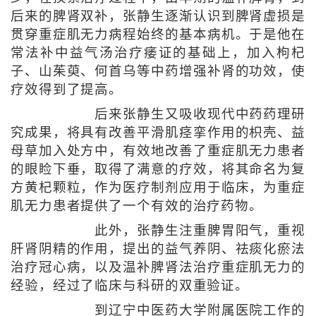
后来的脾肾双补，张静生逐渐认识到脾肾虚损是
贯穿重症肌无力病程始终的基本病机。于是他在
常法补中益气汤治疗痿证的基础上，加入枸杞
子、山茱萸、何首乌等中药增强补肾的功效，使
疗效得到了提高。
后来张静生又吸收现代中药药理研
究成果，将具有改善平滑肌痉挛作用的枳壳、益
母草加入处方中，有效地改善了重症肌无力患者
的眼睑下垂，取得了满意的疗效，将其命名为复
方黄杞颗粒，作为医疗制剂应用于临床，为重症
肌无力患者提供了一个有效的治疗药物。
此外，张静生注重脾胃阳气，重视
肝肾阴精的作用，提出的益气养阴、祛痰化瘀法
治疗冠心病，以及温补脾肾法治疗重症肌无力的
经验，经过了临床与科研的双重验证。
到辽宁中医药大学附属医院工作的