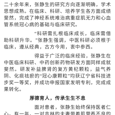
二十余年来，张静生的研究方向逐渐明确，学术
思想成熟。在临床、科研、培养学生各方面成绩
斐然，完成了神经系统难治病重症肌无力和心血
管系统冠心病的基础与临床研究。
“科研需扎根临床成长，临床需借
助科研升华。”张静生强调，中医科研必须根于
临床，遵从经典，古方今用，衷中参西。
得益于广泛的临床经验，张静生在
中医临床科研、中药创新药物研发方面同样成就
斐然。研发补益脾肾的复方黄杞颗粒，益气养
阴、化痰祛瘀的“冠心康颗粒”均获辽宁省科技进
步奖一等奖，并成功申报国家发明专利，完成成
果转化。
厚德育人，传承生生不息
面对患者，张静生始终保持医者仁
心。有一年，一对吉林的夫妻带着肌营养不良的