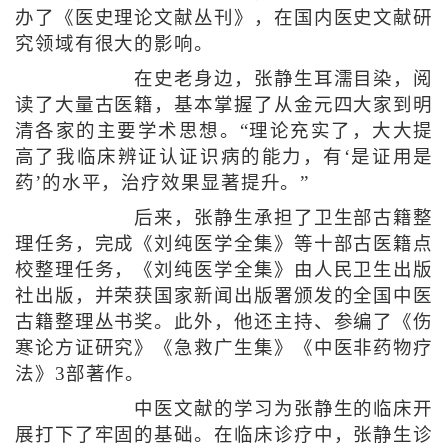
办了《医史理论文献丛刊》，在国内医史文献研
究领域有很大的影响。
在史老身边，张静生耳濡目染，阅
读了大量古医籍，基本掌握了从金元四大家到明
清各家的主要学术思想。“理论充实了，大大提
高了我临床辨证认证识病的能力，有‘是证用是
药’的水平，治疗效果显著提升。”
后来，张静生承担了卫生部古籍整
理任务，完成《刘纯医学全集》等十部古医籍点
校整理任务，《刘纯医学全集》由人民卫生出版
社出版，并荣获国家新闻出版署颁发的全国中医
古籍整理丛书奖。此外，他还主持、参编了《伤
寒论方证研究》《急救广生集》《中医非药物疗
法》3部著作。
中医文献的学习为张静生的临床开
展打下了牢固的基础。在临床诊疗中，张静生诊