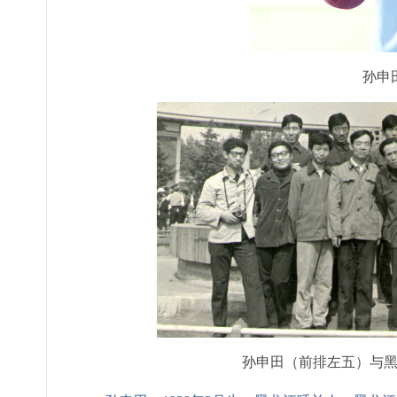
孙申
孙申田（前排左五）与黑