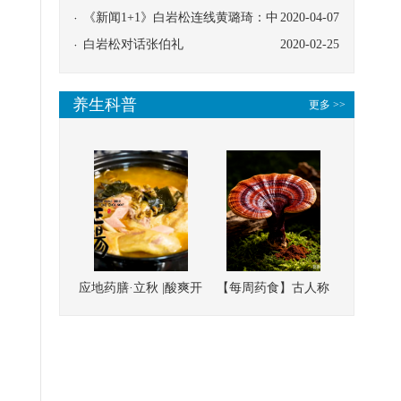
协同
《新闻1+1》白岩松连线黄璐琦：中
2020-04-07
医救治的临床效果
白岩松对话张伯礼
2020-02-25
养生科普
更多 >>
应地药膳·立秋 |酸爽开
【每周药食】古人称
胃，一口入魂！喝下
它为“仙草”，滋补强
这碗汤，滋阴润燥、
壮、培本固元
清热降火