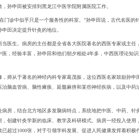
解散，孙申田被安排到黑龙江中医学院附属医院工作。
在门诊中似乎只是一个服务性的科室。”孙申田说，古代名医的
孙申田决定提升针灸的地位。
房当医生。病房的主任都是全省各大医院著名的西医专家或主任
中医，经验丰富，孙申田和他们朝夕相处4年多，中西医理论知识
修，师从于著名的神经内科专家葛茂振，这位西医名家鼓励孙申
医治脑血管病、脑性瘫痪、延髓麻痹和某些神经疾病，以及中药
针灸病房，结合北方地区多发脑病特点，系统地把中医、中药、针
房，创建针灸学新的临床、教学及科研模式。病房一经投入使用
已超过1000张，对于引领学科发展、促进人民健康发挥着积极