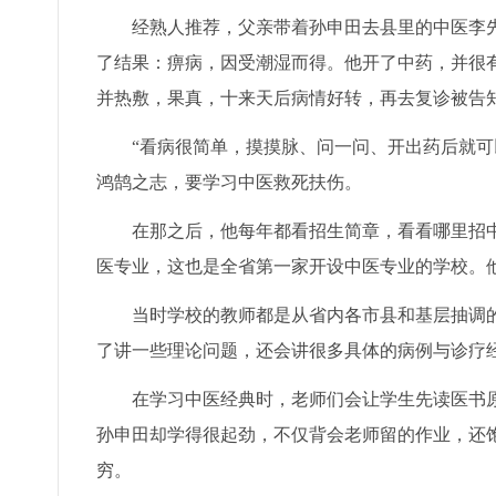
经熟人推荐，父亲带着孙申田去县里的中医李
了结果：痹病，因受潮湿而得。他开了中药，并很
并热敷，果真，十来天后病情好转，再去复诊被告
“看病很简单，摸摸脉、问一问、开出药后就可
鸿鹄之志，要学习中医救死扶伤。
在那之后，他每年都看招生简章，看看哪里招中
医专业，这也是全省第一家开设中医专业的学校。
当时学校的教师都是从省内各市县和基层抽调
了讲一些理论问题，还会讲很多具体的病例与诊疗
在学习中医经典时，老师们会让学生先读医书
孙申田却学得很起劲，不仅背会老师留的作业，还
穷。