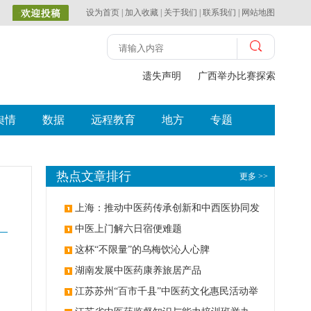
设为首页
|
加入收藏
|
关于我们
|
联系我们
|
网站地图
遗失声明
广西举办比赛探索中（壮瑶
舆情
数据
远程教育
地方
专题
热点文章排行
更多 >>
上海：推动中医药传承创新和中西医协同发
展
中医上门解六日宿便难题
这杯“不限量”的乌梅饮沁人心脾
湖南发展中医药康养旅居产品
江苏苏州“百市千县”中医药文化惠民活动举