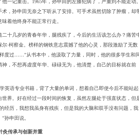
他一记重击。1965年，孙申田的左膝犯病了，严重到不能走动
手术，孙申田无奈之下听从了安排。可手术虽然切除了肿瘤，却
意味着他终身不能正常行走。
值二十几岁的青春年华，腿残疾了，今后的生活该怎么办？痛苦
保尔·柯察金。榜样的钢铁意志震撼了他的心灵，那段激励了无数
样度过……”从书本中，他汲取了力量，同时，他的很多学生和
精神，不想再虚度年华、碌碌无为，他清楚，自己的目标就在前
医学英语专业书籍，背了大量的单词，想着自己即使今后不能站起
向世界。好在经过一段时间的恢复，虽然左腿处于强直状态，但
间的经历，我想我虽身有残疾，但是我的大脑和双手没有问题，我
”孙申田说。
针灸传承与创新并重