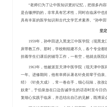
“老师们为了让中医知识更好记忆，把很多内
是合辙押韵的，非常具有艺术性，同时在临床中也
具有丰富的医学知识和古代文学艺术素养。”孙申田
坚
1959年，孙申田进入黑龙江中医学院（现黑
床带教工作。那时，学校刚组建不久，各个专业都
担着学生们课后的辅导工作，一有空，他就去医院
1963年，他被派至天津中医学院（现天津中
一年。进修期间，他有幸师从著名针灸前辈于伯泉
经》《针灸大成》，常一卷在手，细心玩味，孜孜
奴隶”，于伯泉放在口边告诫学生的话语时至今日
复细心实践于临床，并总结出自己的见解，既博采