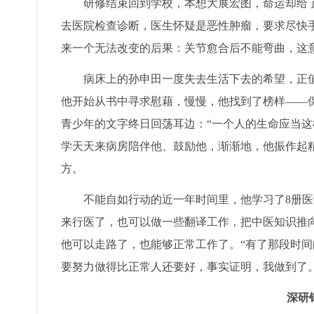
研修结束回到学校，本想大展宏图，命运却给了
去医院检查诊断，医生怀疑是恶性肿瘤，要求尽快
来一个无法改变的后果：关节愈合后不能弯曲，这
病床上的孙申田一度失去生活下去的希望，正
他开始从书中寻求慰藉，慢慢，他找到了榜样——
青少年的文字终日回荡耳边：“一个人的生命应当这
学天天来病房陪伴他、鼓励他，渐渐地，他振作起
方。
不能自如行动的近一年时间里，他学习了8册
来行医了，也可以做一些翻译工作，把中医知识推
他可以走路了，也能够正常工作了。“有了那段时
要努力做得比正常人还要好，事实证明，我做到了。
深研