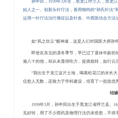
孙申田，1939年3月生，黑龙江呼兰人，黑
始人之一。创新头针疗法，善用独特的“孙氏针法”
运用一针疗法治疗痛症以及针灸、中西医结合方法
如“风之吹云”般神速，这是人们对国医大师孙
即使在东北的凛冬季节，早已过了退休年龄的
逾八十的他，却从未显得吃力，提插捻转，如行云
“我出生于龙江这片土地，喝着松花江的水长大
仅愈人无数，还致力于学科建设，培育了一批批优
结
1939年3月，孙申田出生于黑龙江省呼兰县。
见好转，用了不少西药及物理疗法仍未痊愈，不得