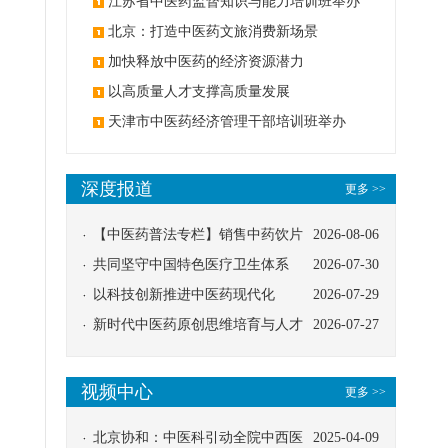
办
江苏省中医药监督知识与能力培训班举办
北京：打造中医药文旅消费新场景
加快释放中医药的经济资源潜力
以高质量人才支撑高质量发展
天津市中医药经济管理干部培训班举办
深度报道
更多 >>
【中医药普法专栏】销售中药饮片
2026-08-06
应告知煎服方法及注意事项
共同坚守中国特色医疗卫生体系
2026-07-30
以科技创新推进中医药现代化
2026-07-29
新时代中医药原创思维培育与人才
2026-07-27
发展路径探索
视频中心
更多 >>
北京协和：中医科引动全院中西医
2025-04-09