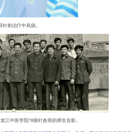
田针刺治疗中风病。
龙江中医学院78级针灸班的师生合影。