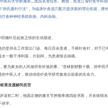
龙江中医药大学附属第二医院名誉院长、教授，黑龙江省针灸学科创
和“孙氏腹针疗法”，为临床针灸选穴配方提供新的理论依据，擅
治疗各种神经系统疾病、内科杂病。
申田施针后起效之快的生动描述。
他仍坚持去工作室出门诊。每日百余患者，千根针灸针，对于已
流水一般干净利落，片刻间，为患者除去病痛。
，要为家乡的人民做些有价值的事。”杏林躬耕数十载，孙申田
秀的中医人才，推动传统针灸学研究焕发出崭新的生命力。
缘岐黄发愿解民疾苦
16岁读初二时，他因左侧的膝关节肿胀疼痛四处求医，月余病情未
不休学。