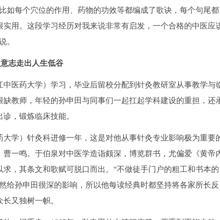
容比如每个穴位的作用、药物的功效等都编成了歌诀，每个句尾都
很实用。这段学习经历对我来说非常有启发，一个合格的中医应
说。
定意志走出人生低谷
龙江中医药大学）学习，毕业后留校分配到针灸教研室从事教学与
很缺教师，年轻的孙申田与同事们一起扛起学科建设的重担，还
出诊，锻炼临床技能。
医药大学）针灸科进修一年，这是对他从事针灸专业影响极为重要
、曹一鸣。于伯泉对中医学造诣颇深，博览群书，尤偏爱《黄帝
以求，其条文和歌赋可脱口而出。“不做徒手门户的粗工和书本的
仍然给孙申田很深的影响，所以他每读经典时都坚持将各家所长反
众长又独树一帜。