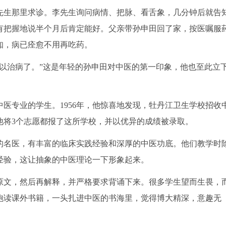
先生那里求诊。李先生询问病情、把脉、看舌象，几分钟后就告
有把握地说半个月后肯定能好。父亲带孙申田回了家，按医嘱服
知，病已痊愈不用再吃药。
以治病了。”这是年轻的孙申田对中医的第一印象，他也至此立
医专业的学生。1956年，他惊喜地发现，牡丹江卫生学校招收
他将3个志愿都报了这所学校，并以优异的成绩被录取。
的名医，有丰富的临床实践经验和深厚的中医功底。他们教学时
经验，这让抽象的中医理论一下形象起来。
原文，然后再解释，并严格要求背诵下来。很多学生望而生畏，
饱读课外书籍，一头扎进中医的书海里，觉得博大精深，意趣无