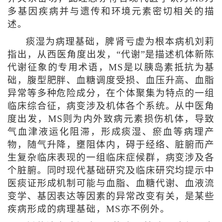
多基因疾病并与遗传和环境元素密切相关的描
述。
痰湿为病理基础，脾肾亏虚为根本病机刘莉
指出，从西医角度出发，“代谢”是描述机体新陈
代谢征象的专用术语，MS是以胰岛素抵抗为基
础，腹型肥胖、血糖调度受损、血压升高、血脂
异常等多种危险成分，在个体聚集为特点的一组
临床综合征，病变涉及机体各个系统。从中医角
度出发，MS则为内外致病元素损伤机体，导致
气血津液运化阻滞，形成痰湿、瘀血等病理产
物，随气升降，壅阻体内，碍于经络、脏腑而产
生复杂临床表现的一组临床症候群，病变涉及各
个脏腑。同时现代基础研究及临床研究均提示中
医痰证形成机制可能与血脂、血糖代谢、血液流
变学、基因表达等因素的异常改变有关，是某些
疾病形成的病理基础，MS亦不例外。