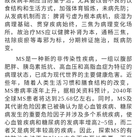
故疾病早期应当防重于治，尤其要改善不良的饮
食结构和生活方式，加强体育锻炼，未病先防；
从发病机制而言：脾肾亏虚为根本病机，痰湿为
病理基础、贯穿疾病始终，三焦为病理变化场
所。故治疗MS应以健脾补肾为本，通畅三焦，
祛除痰瘀等毒邪为标，分期辨证施治，既病防
变。
MS是一种新的非传染性疾病，一组以腹部
肥胖、胰岛素抵抗、高血压和高脂血症为特征的
病理状态，已成为现代世界的主要健康危害。近
些年，随着人类生活习惯和膳食结构的改变，
MS患病率逐年上升，据相关资料预计，2040年
全球MS患者将达到25.68亿左右。同时，MS及
其代谢危险因素已被确认为是心血管疾病、糖尿
病发生的重要危险因子并涉及多个系统疾病，使
心血管疾病和糖尿病的发病率增高2~5倍，而二
者又是病死率较高的疾病。因此，探索MS的有