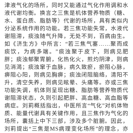
津液气化的场所，同时又能通过气化作用调和水
液代谢均衡。换言之三焦是机体营养物质（糖、
水、蛋白质、脂肪等）代谢的场所，具有类似内
分泌系统作用的功能。若三焦功能失常，水液代
谢阻滞，痰浊随气升降，无处不到，百病由生。
如《济生方》中所言：“若三焦气塞……聚而成
痰饮，为病多端。”痰浊聚于皮下，则病见肥
胖；痰浊郁聚胃腑，化热化火，煎灼阴津，则病
见消渴；痰浊窜于血脉，病久致瘀，瘀阻心脉，
痹阻心阳，则病见胸痹；痰浊闭阻脑络，清阳不
升，清空失养，则病见眩晕、头痛等。亦或三焦
功能失调，机体则呈现出糖、脂肪等营养物质代
谢阻滞状态，久则引起肥胖、高血糖、高血脂等
病症。刘莉概括指出，中医所言“气化”对机体物
质、能量代谢具有关键作用，且三焦作为气化的
场所，囊括上中下三部，涉及多个脏腑。因此，
刘莉提出“三焦是MS病理变化场所”的理念，亦