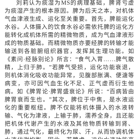
刘莉认为痰湿为MS的病理基础，脾肾亏虚
为痰湿产生的根本原因。脾为后天之本，对机体
气血津液生成、运化至关重要。首先，脾能运化
水谷。人体摄入的饮食水谷必需依托脾的运化方
能转化成机体所需的精微物质，成为气血津液形
成的物质基础。而精微物质亦要经脾的转输才能
输送到各脏腑组织器官，发挥其生理功能。如
《素问·经脉别论》所言：“食气入胃……脾气散
精，上归于肺。”若脾气受损，运化功能衰退，
则机体消化吸收功能异常，见腹部胀满、便溏等
病变，亦可因气血生化不足、正气虚而衍生他
病。如《脾胃论·脾胃盛衰论》所说：“百病皆由
脾胃衰而生也。”其次，脾位于中焦，是水液运
化的重要枢纽。脾不仅能将机体摄入的水液转
输、气化为津液，上输于肺，濡养全身，且还能
把机体代谢产生的水液及其他物质转输到肾、
肺，通过气化，最终化为尿、汗，从而协调机体