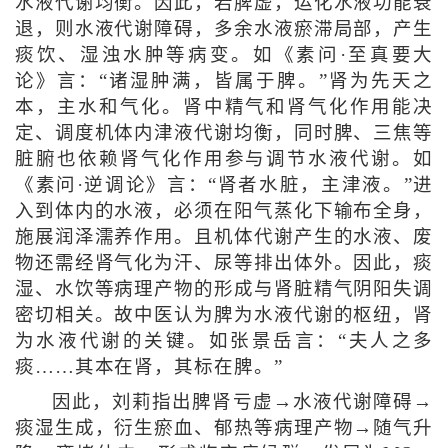
水液代谢均衡。因此，若脾虚，运化水液功能衰
退，则水液代谢障碍，多余水液瘀滞局部，产生
痰饮、湿浊水肿等病变。如《素问·至真要大
论》言：“诸湿肿满，皆属于脾。”肾为先天之
本，主水和气化。肾中精气和肾气化作用能决
定、调度机体内津液代谢均衡，同时脾、三焦等
脏腑也依赖肾气化作用参与调节水液代谢。如
《素问·逆调论》言：“肾者水脏，主津液。”进
入到体内的水液，必须在阳气蒸化下输布全身，
施展润泽濡养作用。且机体代谢产生的水液、废
物还需经肾气化为汗、尿等排出体外。因此，痰
湿、水饮等病理产物的形成与肾脏精气阴阳失调
密切相关。故中医认为脾为水液代谢的枢纽，肾
为水液代谢的关键。如张景岳言：“夫人之多
痰……其本在肾，其标在脾。”
因此，刘莉指出脾肾亏虚→水液代谢障碍→
痰湿生成，衍生瘀血、郁热等病理产物→随气升