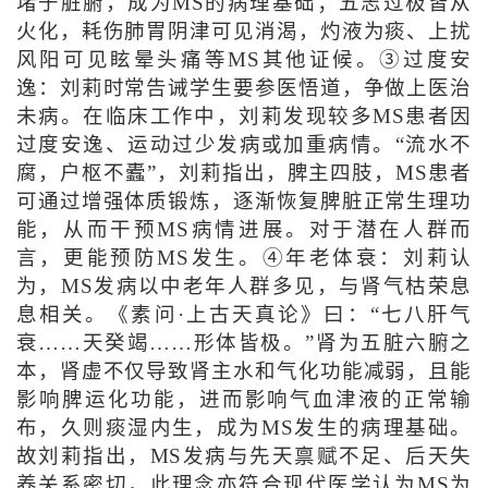
堵于脏腑，成为MS的病理基础；五志过极皆从
火化，耗伤肺胃阴津可见消渴，灼液为痰、上扰
风阳可见眩晕头痛等MS其他证候。③过度安
逸：刘莉时常告诫学生要参医悟道，争做上医治
未病。在临床工作中，刘莉发现较多MS患者因
过度安逸、运动过少发病或加重病情。“流水不
腐，户枢不蠹”，刘莉指出，脾主四肢，MS患者
可通过增强体质锻炼，逐渐恢复脾脏正常生理功
能，从而干预MS病情进展。对于潜在人群而
言，更能预防MS发生。④年老体衰：刘莉认
为，MS发病以中老年人群多见，与肾气枯荣息
息相关。《素问·上古天真论》曰：“七八肝气
衰……天癸竭……形体皆极。”肾为五脏六腑之
本，肾虚不仅导致肾主水和气化功能减弱，且能
影响脾运化功能，进而影响气血津液的正常输
布，久则痰湿内生，成为MS发生的病理基础。
故刘莉指出，MS发病与先天禀赋不足、后天失
养关系密切，此理念亦符合现代医学认为MS为