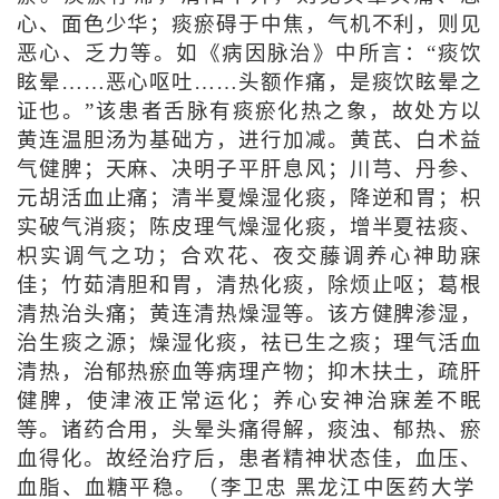
心、面色少华；痰瘀碍于中焦，气机不利，则见
恶心、乏力等。如《病因脉治》中所言：“痰饮
眩晕……恶心呕吐……头额作痛，是痰饮眩晕之
证也。”该患者舌脉有痰瘀化热之象，故处方以
黄连温胆汤为基础方，进行加减。黄芪、白术益
气健脾；天麻、决明子平肝息风；川芎、丹参、
元胡活血止痛；清半夏燥湿化痰，降逆和胃；枳
实破气消痰；陈皮理气燥湿化痰，增半夏祛痰、
枳实调气之功；合欢花、夜交藤调养心神助寐
佳；竹茹清胆和胃，清热化痰，除烦止呕；葛根
清热治头痛；黄连清热燥湿等。该方健脾渗湿，
治生痰之源；燥湿化痰，祛已生之痰；理气活血
清热，治郁热瘀血等病理产物；抑木扶土，疏肝
健脾，使津液正常运化；养心安神治寐差不眠
等。诸药合用，头晕头痛得解，痰浊、郁热、瘀
血得化。故经治疗后，患者精神状态佳，血压、
血脂、血糖平稳。（李卫忠 黑龙江中医药大学