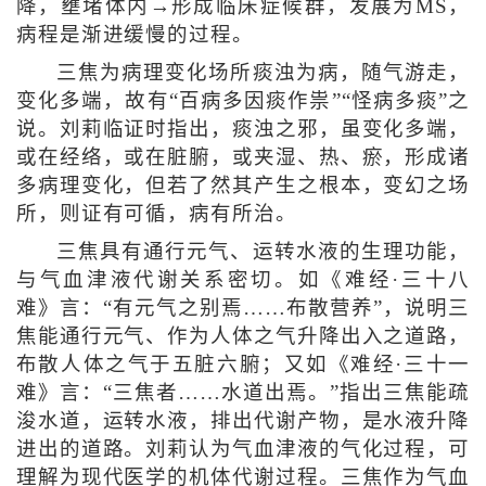
降，壅堵体内→形成临床症候群，发展为MS，
病程是渐进缓慢的过程。
三焦为病理变化场所痰浊为病，随气游走，
变化多端，故有“百病多因痰作祟”“怪病多痰”之
说。刘莉临证时指出，痰浊之邪，虽变化多端，
或在经络，或在脏腑，或夹湿、热、瘀，形成诸
多病理变化，但若了然其产生之根本，变幻之场
所，则证有可循，病有所治。
三焦具有通行元气、运转水液的生理功能，
与气血津液代谢关系密切。如《难经·三十八
难》言：“有元气之别焉……布散营养”，说明三
焦能通行元气、作为人体之气升降出入之道路，
布散人体之气于五脏六腑；又如《难经·三十一
难》言：“三焦者……水道出焉。”指出三焦能疏
浚水道，运转水液，排出代谢产物，是水液升降
进出的道路。刘莉认为气血津液的气化过程，可
理解为现代医学的机体代谢过程。三焦作为气血