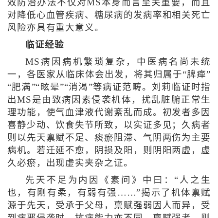
效防治办法不仅对MS本身而言至关重要，而且
对降低心血管疾病、糖尿病的发病率和相关死亡
风险亦具有重大意义。
临证经验
MS病因病机繁琐复杂，中医病名尚未统
一，各医家从临床体会出发，将其归属于“脾瘅”
“肥满”“眩晕”“消渴”等病证范畴。刘莉临证时指
出MS是由致病因素侵袭机体，扰乱脏腑正常生
理功能，使气血津液代谢紊乱而成。初发者多因
喜静少动、饮食失节所致，以实证多见；久病者
则以先天禀赋不足、痰瘀阻滞、气阴两伤为主要
病机。若迁延不愈，阴损及阳，则阴阳两虚，虚
久必瘀，出现虚实夹杂之证。
先天不足为内因《素问》中曰：“人之生
也，有刚有柔，有弱有强……”揭示了机体禀赋
源于先天，受承于父母，禀赋强弱因人而异，受