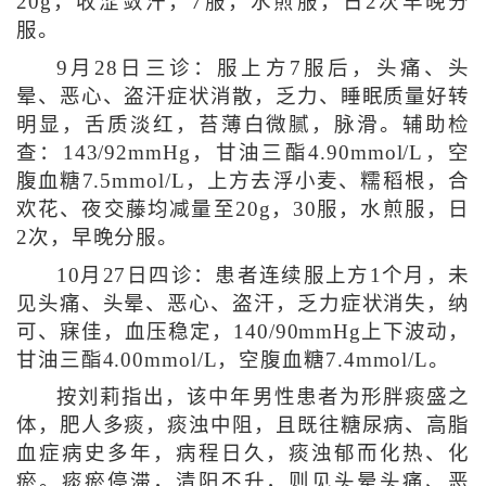
20g，收涩敛汗，7服，水煎服，日2次早晚分
服。
9月28日三诊：服上方7服后，头痛、头
晕、恶心、盗汗症状消散，乏力、睡眠质量好转
明显，舌质淡红，苔薄白微腻，脉滑。辅助检
查：143/92mmHg，甘油三酯4.90mmol/L，空
腹血糖7.5mmol/L，上方去浮小麦、糯稻根，合
欢花、夜交藤均减量至20g，30服，水煎服，日
2次，早晚分服。
10月27日四诊：患者连续服上方1个月，未
见头痛、头晕、恶心、盗汗，乏力症状消失，纳
可、寐佳，血压稳定，140/90mmHg上下波动，
甘油三酯4.00mmol/L，空腹血糖7.4mmol/L。
按刘莉指出，该中年男性患者为形胖痰盛之
体，肥人多痰，痰浊中阻，且既往糖尿病、高脂
血症病史多年，病程日久，痰浊郁而化热、化
瘀。痰瘀停滞，清阳不升，则见头晕头痛、恶