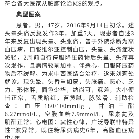
符合各大医家从脏腑论治MS的观点。
典型医案
患者，男，47岁，2016年9月14日初诊。述
头晕头痛反复发作3年，加重5天。现患者自述3
年来反复出现头晕、头胀痛，曾于外院诊断为高
血压病，口服维尔亚控制血压，头晕、头痛症状
减轻。2周前自行停服降压药物后头晕、头痛再
次发作，且病情较前加重，伴恶心，口服降压药
物后不缓解。为求中西医结合治疗，遂来刘莉处
就诊。现头晕、头昏重如蒙，头胀痛、恶心、乏
力、形体胖，面色少华，纳尚可，寐差，大小便
皆正常，舌质暗红，苔黄腻，脉弦滑。辅助检
查：血压180/100mmHg，甘油三酯
6.27mmol/L，空腹血糖7.9mmol/L，尿素氮及
肌酐正常；心电图：窦性心律，广泛导联非特异
性T波异常。既往糖尿病病史6年，高脂血症病
史4年。