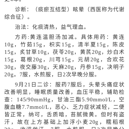
诊断：（痰瘀互结型）眩晕（西医称为代谢
综合征）。
治法：化痰清热，益气理血。
方药:黄连温胆汤加减。具体用药：黄连
10g，竹茹15g，枳实15g，清半夏15g，陈皮
15g，炙甘草10g，茯苓20g，黄芪20g，炒白术
15g，葛根20g，川芎15g，元胡20g，合欢花
30g，夜交藤30g，天麻20g，丹参15g，决明子
20g。7服，水煎服，日2次早晚分服。
9月21日二诊：服药7服后，头晕头痛症状
改善明显，睡眠质量改善，血压平稳，辅助检
查：145/90mmHg，甘油三酯5.90mmol/L，空
腹血糖7.7mmol/L，恶心、乏力症状减轻，二便
皆正常，纳可，舌质暗，苔腻微黄。但时有盗
汗，故在上方基础上加浮小麦20g，糯稻根