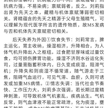
到病邪侵袭时，抗病能力亦不同。禀赋强者，则
抗病力强，不易染病；禀赋弱者，反之。刘莉指
出肾为先天之本，藏精与机体禀赋薄弱密切相
关。肾精蕴含的先天之精源于父母生殖精气，可
以理解为现代医学所言的遗传物质，故MS发病
与否和机体先天禀赋密切相关。
后天失养为外因①饮食失节：刘莉常言，脾
主运化，胃主收纳，燥湿相济，升降相合，为人
体气机升降出入之枢纽。过食肥甘厚味或过量饮
食，均可损伤脾胃功能。燥湿不济则水谷运化失
司，过量膏脂蓄积体内，日久变成痰湿，阻滞气
机；升降失和则痰湿不循常道，随气游走于三
焦，阻碍气血运行，可见气滞、血瘀，久则可诱
发或加重MS病情。②情志失调：当代社会节奏
快、工作压力大，刘莉多次强调，若长期过度精
神刺激，可导致机体气机紊乱，疾病丛生。气机
反常，则气血津液不能正常疏泄，化为痰湿，壅