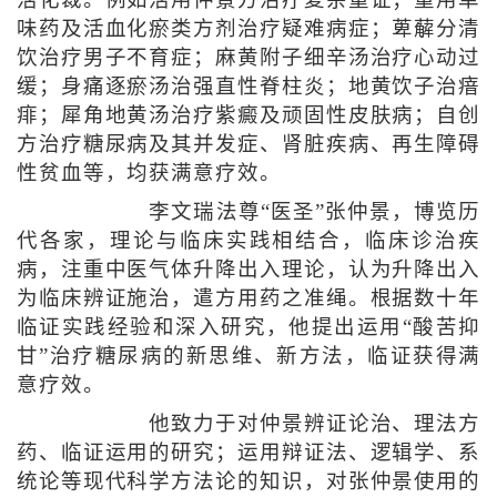
活化裁。例如活用仲景方治疗复杂重证；重用单
味药及活血化瘀类方剂治疗疑难病症；萆薢分清
饮治疗男子不育症；麻黄附子细辛汤治疗心动过
缓；身痛逐瘀汤治强直性脊柱炎；地黄饮子治瘖
痱；犀角地黄汤治疗紫癜及顽固性皮肤病；自创
方治疗糖尿病及其并发症、肾脏疾病、再生障碍
性贫血等，均获满意疗效。
李文瑞法尊“医圣”张仲景，博览历
代各家，理论与临床实践相结合，临床诊治疾
病，注重中医气体升降出入理论，认为升降出入
为临床辨证施治，遣方用药之准绳。根据数十年
临证实践经验和深入研究，他提出运用“酸苦抑
甘”治疗糖尿病的新思维、新方法，临证获得满
意疗效。
他致力于对仲景辨证论治、理法方
药、临证运用的研究；运用辩证法、逻辑学、系
统论等现代科学方法论的知识，对张仲景使用的