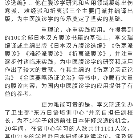
诊选编》。他在腹诊学研究和应用领域凝练出伤
寒派、难经派和折衷派三个主要门派并编译出
版，为中医腹诊学的传承奠定了坚实的基础。
重理论，亦重实践应用。在搜集到
的100余部日本汉方腹诊书籍的基础上，李文瑞
编译或主编出版《日本汉方腹诊选编》《伤寒派
腹诊》《难经派腹诊》《折衷派腹诊》，并注重
逐步付诸临床实践，为中医腹诊学的研究和应用
作出了较大的贡献。在其主编的《伤寒论汤证论
治》《金匮要略汤证论治》等书中，亦载有大量
的腹诊内容，为国内中医腹诊学的应用提供了有
益的参考。
更为难能可贵的是，李文瑞还创办
了卫生部“东方日语培训中心”并亲自担任副校
长，为不少学子创造前往日本研修深造的机会。
20年间，在该中心学习的人数共计1101人次，
其中21%的学员赴日本研修或攻读学位。谈及该