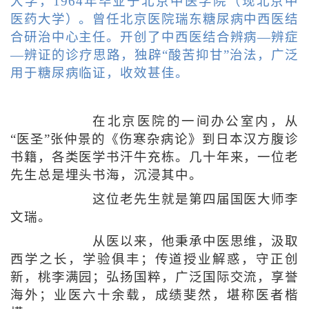
大学，1964年毕业于北京中医学院（现北京中
医药大学）。曾任北京医院瑞东糖尿病中西医结
合研治中心主任。开创了中西医结合辨病—辨症
—辨证的诊疗思路，独辟“酸苦抑甘”治法，广泛
用于糖尿病临证，收效甚佳。
在北京医院的一间办公室内，从
“医圣”张仲景的《伤寒杂病论》到日本汉方腹诊
书籍，各类医学书汗牛充栋。几十年来，一位老
先生总是埋头书海，沉浸其中。
这位老先生就是第四届国医大师李
文瑞。
从医以来，他秉承中医思维，汲取
西学之长，学验俱丰；传道授业解惑，守正创
新，桃李满园；弘扬国粹，广泛国际交流，享誉
海外；业医六十余载，成绩斐然，堪称医者楷