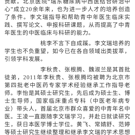
贡献。北京医院“瑞东糖尿病中西医结合研治中
心”成立20余年来，也为进一步人才的培养创造
了条件。李文瑞指导和帮助青中年医生临床实
践、撰写论文、申报科研课题，从而提高了中青
年医生的中医临床与科研的能力。
桃李不言下自成蹊。李文瑞培养的
学生也不负重望，如今已在各自领域出类拔萃，
引领学科发展。
李秋贵、张根腾、魏淑兰是其首批
徒弟，2011年李秋贵、张根腾均被聘为北京市
第四批老中医药专家学术经验继承工作指导老
师。李怡是其硕士研究生，先后成为硕士生、博
士生导师，国家临床重点专科（中医老年病专
业）带头人，首届北京市群众喜爱的中青年名中
医。王凌一直跟随李文瑞学习，并赴日就读研究
生，获日本医学博士学位。黄飞、常婧舒、范婷
等硕士研究生继续整理和继承李文瑞的学术思想