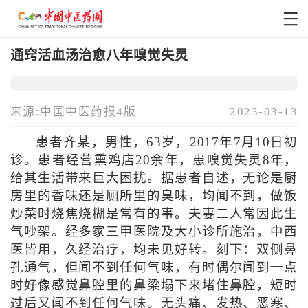
通窍活血汤治愈八年嗅觉失灵
来源:中国中医药报4版
2023-03-13
患者齐某，男性，63岁，2017年7月10日初
诊。患者经营熏鸡店20余年，患嗅觉失灵8年，
给其生活带来巨大困扰。据患者自述，无论是厨
房里的香味还是厕所里的臭味，均闻不到，做饭
炒菜时烧焦烧糊是常有的事。夫妻二人常因此生
气吵架。经多家三甲医院及大小诊所施治，中西
医皆用，久经治疗，均未见好转。刻下：双侧鼻
孔通气，但闻不到任何气味，有时偶尔闻到一点
时好像感觉鼻腔里的鼻梁塌下来堵住鼻腔，短时
过后又闻不到任何气味。无头痛、发热、恶寒、