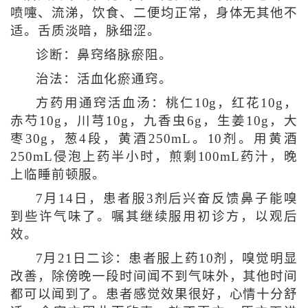
喷嚏、流涕，饮食、二便均正常，身体无其他不
适。舌质淡暗，脉细涩。
诊断：鼻窍络脉瘀阻。
治法：活血化瘀通窍。
方药用通窍活血汤：桃仁10g，红花10g，
赤芍10g，川芎10g，九香虫6g，生姜10g，大
枣30g，葱4段，黄酒250mL。10剂。用黄酒
250mL侵泡上药半小时，煎剩100mL药汁，晚
上临睡前顿服。
7月14日，患者服3剂后兴奋反馈鼻子能嗅
到些许气味了。嘱其继续服用初诊方，以观后
效。
7月21日二诊：患者服上药10剂，嗅觉明显
改善，除傍晚一段时间闻不到气味外，其他时间
都可以闻到了。患者感觉效果很好，心情十分舒