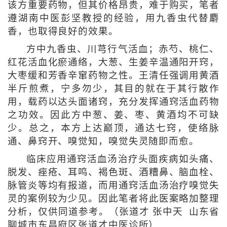
该方重要药物，但其价格昂贵，难于购买，笔者
遵湖南中医彭坚教授的经验，用九香虫代替麝
香，也取得良好的效果。
方中九香虫、川芎行气活血；赤芍、桃仁、
红花活血化瘀通络，大葱、生姜辛温通阳开窍，
大枣缓和芳香辛窜药物之性。王清任强调用黄酒
半斤煎煮，宁多勿少，其目的就在于其行散作
用，载药以达头面诸窍，充分发挥通窍活血药物
之功效。因此方中葱、姜、枣、黄酒均不可缺
少。总之，本方上达巅顶，通达七窍，使络脉
通、鼻窍开、嗅觉知，嗅觉失灵随即而愈。
临床应用通窍活血汤治疗头面疾病如头痛、
脱发、痤疮、耳鸣、褐色斑、酒糟鼻、脑血栓、
脉管炎等均有报道，而用通窍活血汤治疗嗅觉失
灵的案例较为少见。因此笔者将此医案略加整理
分析，仅供同道参考。（张道才 张中天 山东省
聊城市东昌府区张道才中医诊所）