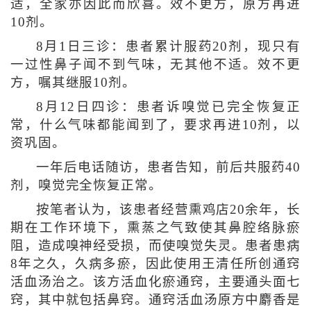
适，全家亦因此而欣喜。效不更方，原方再进
10剂。
8月1日三诊：患者累计服药20剂，现只有
一过性鼻子闻不到气味，无其他不适。效不更
方，嘱其继服10剂。
8月12日四诊：患者诉嗅觉已完全恢复正
常，什么气味都能闻到了，要求再进10剂，以
资巩固。
一年后电话随访，患者告知，前后共服药40
剂，嗅觉完全恢复正常。
按笔者认为，该患者经营熏鸡店20余年，长
期在工作环境下，熏蒸之气致使其鼻腔络脉瘀
阻，造成嗅神经受损，而使嗅觉失灵。患者患病
8年之久，久病多瘀，因此使用王清任所创通窍
活血汤治之。该方活血化瘀通窍，主要通头面七
窍，其中就包括鼻窍。通窍活血汤原方中麝香是