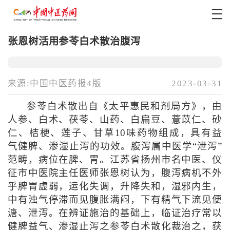
张恩树活用参苓白术散治腹泻
来源:中国中医药报4版
2023-03-31
参苓白术散出自《太平惠民和剂局方》，由
人参、白术、茯苓、山药、白扁豆、薏苡仁、砂
仁、桔梗、莲子、甘草10味药物组成，具有益
气健脾、渗湿止泻的功效。腹泻属中医学“泄泻”
范畴，病位在脾、胃。江苏省扬州市名中医、仪
征市中医院主任医师张恩树认为，腹泻病机不外
乎脾胃虚弱，运化失调，升降失和，湿邪内生，
中有浊气停滞而见腹胀满闷，下有精气下流见便
溏、泄泻。在辨证施治的基础上，临证治疗常以
健脾益气、渗湿止泻之参苓白术散化裁治之，获