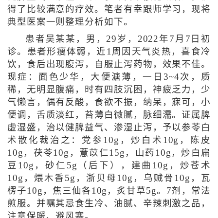
得了比较满意的疗效。笔者有幸跟师学习，现将
典型医案一则整理分析如下。
患者吴某某，男，29岁，2022年7月7日初
诊。患者形瘦体弱，近1周因天气炎热，喜食冷
饮，食后出现腹泻，自服止泻药物，效果不佳。
现症：面色少华，大便溏薄，一日3~4次，质
稀，无明显腹痛，时有四肢沉困，神疲乏力，少
气懒言，偶有反酸，食欲不振，纳呆，寐可，小
便调，舌质淡红，苔薄白微腻，脉细濡。证属脾
虚湿盛，治以健脾益气、渗湿止泻，予以参苓白
术散化裁治之：党参10g，炒白术10g，陈皮
10g，茯苓10g，薏苡仁15g，山药10g，炒白扁
豆10g，砂仁5g（后下），建曲10g，炒苍术
10g，煨木香5g，浙贝母10g，乌贼骨10g，瓦
楞子10g，焦三仙各10g，炙甘草5g。7剂，常法
煎服。并嘱其忌食生冷、油腻、辛辣刺激之品，
注意保暖、避风寒。