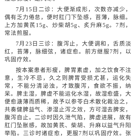
7月15日二诊：大便渐成形，次数亦减少，
偶有乏力倦怠，便时肛门下坠感，苔薄，脉细。
上方加黄芪15g、炒柴胡5g、炙升麻5g。7剂，
常法煎服。
7月23日三诊：腹泻止，大便调和，舌质淡
红，苔薄，脉细弦，诸症愈。前方继服7剂，以
巩固疗效。
按本案患者形瘦，脾胃素虚，加之饮食不注
意，生冷不忌，久之则脾胃受损尤甚，运化失
常，不能分清泌浊，才致腹泻，食欲不振，纳
呆。脾主湿，脾虚不能运化水湿，故湿愈盛，大
便愈溏薄而质稀，故予以参苓白术散化裁治之，
共奏健脾益气、渗湿止泻之效，方可湿去脾安，
腹泻自止。二诊时因久泄气陷，脾虚进展，故有
肛门坠胀感，故加黄芪、柴胡、升麻以益气升阳
举陷。三诊时诸症愈，更服7剂以巩固疗效。张