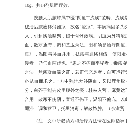
10g。共14剂巩固疗效。
按腰大肌脓肿属中医“阴疽”“流痰”范畴。流
破溃后脓液稀薄如痰，故名“流痰”。本病病因多
入，引起痰浊凝聚，留于骨骼致病。阴疽为外科疮
血，散寒通滞，调和营卫为法。阳和汤是治疗阴疽
集》，温阳与补血并用，祛痰与通络相伍，使阳虚
漫者，乃气血两虚也。”患之不痛而平塌者，毒痰
之法，然痰凝血滞之证，若正气充足者，自可运行
必从血而求之。”方中熟地大补阴血，又以鹿角胶
分，白芥子能去皮里膜外之痰，桂枝入营，麻黄达
合用，散寒不伤阴，宣通不伤正，温阳不偏亢。以
通滞，调和营卫，托里消毒，解散脓肿。（佘淑贤
（注：文中所载药方和治疗方法请在医师指导