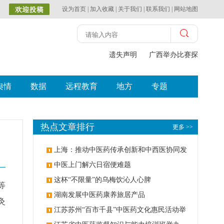
设为首页
|
加入收藏
|
关于我们
|
联系我们
|
网站地图
遗失声明
广西举办比赛探索中（
舆情
数据
远程教育
地方
专题
热点文章排行
更多 >>
上海：推动中医药传承创新和中西医协同发
展
中医上门解六日宿便难题
这杯“不限量”的乌梅饮沁人心脾
等
湖南发展中医药康养旅居产品
灸
江苏苏州“百市千县”中医药文化惠民活动举