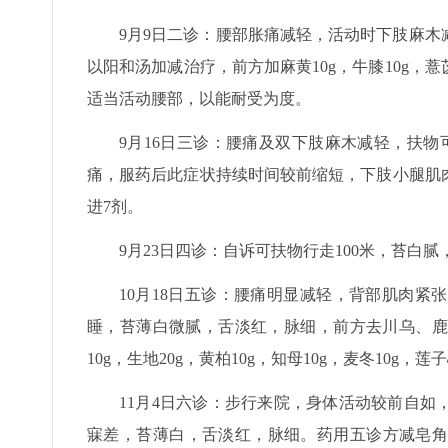
9月9日二诊：腰部胀痛减轻，活动时下肢麻
以阳和汤加减治疗，前方加麻黄10g，牛膝10g，
适当活动腰部，以能耐受为度。
9月16日三诊：腰痛及双下肢麻木减轻，扶物
痛，服药后此症状持续时间较前缩短，下肢小腿肌
进7剂。
9月23日四诊：自诉可扶物行走100米，苔白
10月18日五诊：腰痛明显减轻，背部肌肉
睡，苔薄白微腻，舌淡红，脉细，前方去川乌、鹿
10g，生地20g，黄柏10g，知母10g，麦冬10g
11月4日六诊：步行来院，身体活动较前自如
寐差，苔薄白，舌淡红，脉细。药用五诊方减皂角刺