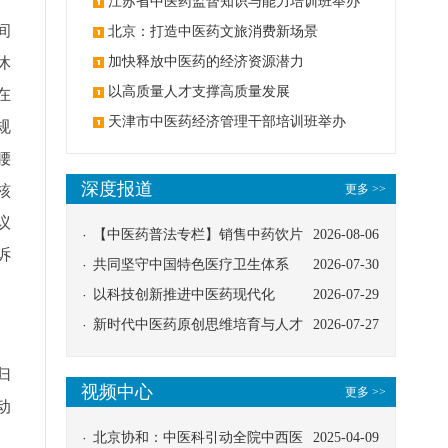
办
江苏省中医药监督知识与能力培训班举办
间
北京：打造中医药文旅消费新场景
休
加快释放中医药的经济资源潜力
以高质量人才支撑高质量发展
在
天津市中医药经济管理干部培训班举办
规
腰
深度报道
核
更多 >>
议
【中医药普法专栏】销售中药饮片
2026-08-06
诉
应告知煎服方法及注意事项
共同坚守中国特色医疗卫生体系
2026-07-30
以科技创新推进中医药现代化
2026-07-29
新时代中医药原创思维培育与人才
2026-07-27
发展路径探索
归
视频中心
更多 >>
动
北京协和：中医科引动全院中西医
2025-04-09