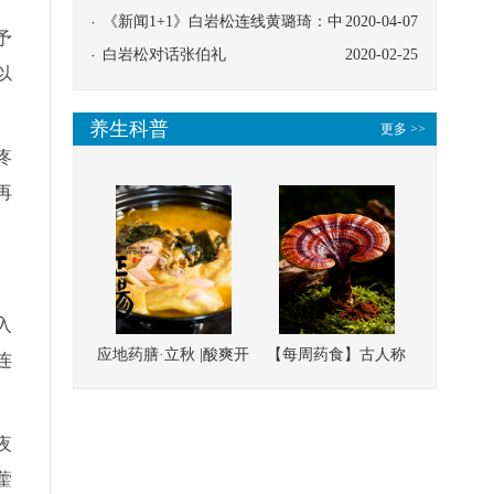
协同
《新闻1+1》白岩松连线黄璐琦：中
2020-04-07
予
医救治的临床效果
白岩松对话张伯礼
2020-02-25
以
养生科普
更多 >>
疼
再
入
应地药膳·立秋 |酸爽开
【每周药食】古人称
连
胃，一口入魂！喝下
它为“仙草”，滋补强
这碗汤，滋阴润燥、
壮、培本固元
夜
清热降火
藿