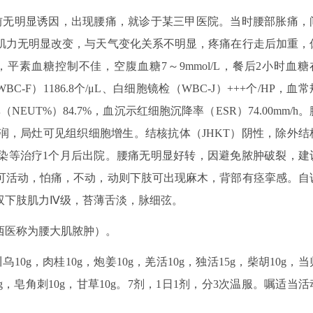
个月前无明显诱因，出现腰痛，就诊于某三甲医院。当时腰部胀痛，
肌力无明显改变，与天气变化关系不明显，疼痛在行走后加重，
素血糖控制不佳，空腹血糖7～9mmol/L，餐后2小时血糖
BC-F）1186.8个/μL、白细胞镜检（WBC-J）+++个/HP，血常
（NEUT%）84.7%，血沉示红细胞沉降率（ESR）74.00mm/h。
润，局灶可见组织细胞增生。结核抗体（JHKT）阴性，除外结
染等治疗1个月后出院。腰痛无明显好转，因避免脓肿破裂，建
可活动，怕痛，不动，动则下肢可出现麻木，背部有痉挛感。自
双下肢肌力Ⅳ级，苔薄舌淡，脉细弦。
西医称为腰大肌脓肿）。
乌10g，肉桂10g，炮姜10g，羌活10g，独活15g，柴胡10g，当
20g，皂角刺10g，甘草10g。7剂，1日1剂，分3次温服。嘱适当活