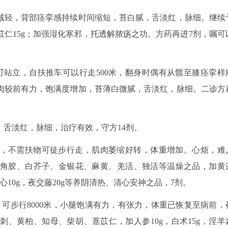
木减轻，背部痉挛感持续时间缩短，苔白腻，舌淡红，脉细。继续
薏苡仁15g；加强湿化寒邪，托透解脓疡之功。方药再进7剂，嘱可
可站立，自扶推车可以行走500米，翻身时偶有从髋至膝痉挛样
肉较前有力，饱满度增加，苔薄白微腻，舌淡红，脉细。二诊方
腻，舌淡红，脉细，治疗有效，守方14剂。
紧张，不需扶物可徒步行走，肌肉萎缩好转，体重增加。心烦，难
角胶、白芥子、金银花、麻黄、羌活、独活等温燥之品，加黄
，莲子心10g，夜交藤20g等养阴清热、清心安神之品，7剂。
，可步行8000米，小腿饱满有力，有张力，体重已恢复至病前，
、黄柏、知母、柴胡、薏苡仁，加人参10g，白术15g，淫羊