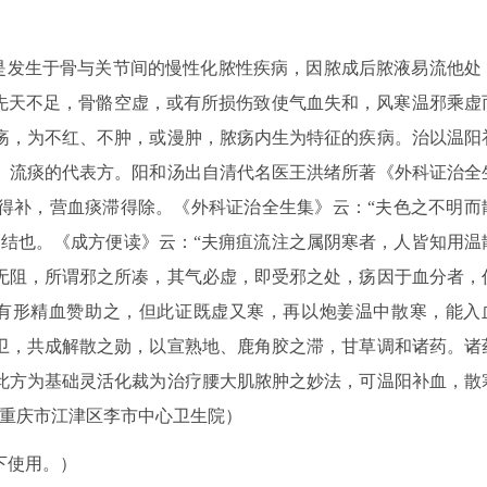
痰是发生于骨与关节间的慢性化脓性疾病，因脓成后脓液易流他处
为先天不足，骨骼空虚，或有所损伤致使气血失和，风寒温邪乘虚
疡，为不红、不肿，或漫肿，脓疡内生为特征的疾病。治以温阳
、流痰的代表方。阳和汤出自清代名医王洪绪所著《外科证治全
得补，营血痰滞得除。《外科证治全生集》云：“夫色之不明而
凝结也。《成方便读》云：“夫痈疽流注之属阴寒者，人皆知用温
无阻，所谓邪之所凑，其气必虚，即受邪之处，疡因于血分者，
有形精血赞助之，但此证既虚又寒，再以炮姜温中散寒，能入
卫，共成解散之勋，以宣熟地、鹿角胶之滞，甘草调和诸药。诸
此方为基础灵活化裁为治疗腰大肌脓肿之妙法，可温阳补血，散
 重庆市江津区李市中心卫生院）
下使用。）