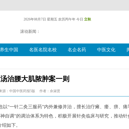
2026年08月7日 星期五
农历丙午年 今日
立秋
滚动新闻：
养生中国
名医名院名校
名企名药
中医文化
和汤治腰大肌脓肿案一则
来源：中国中医药报5版
作者：佘淑贤
他以“一针二灸三服药”内外兼修并治，擅长治疗瘫、痿、痹、痛
形神自调”的调治体系为特色，积极开展针灸临床与研究，推动针
介绍如下。