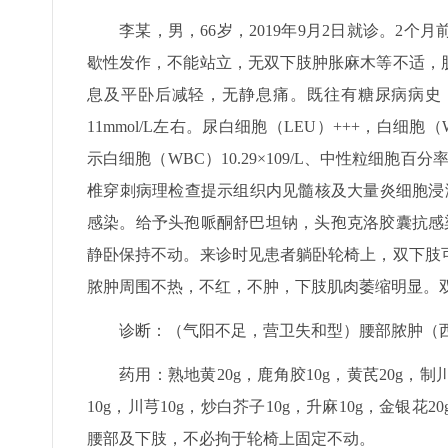
李某，男，66岁，2019年9月2日就诊。2
歇性发作，不能站立，无双下肢肿胀麻木等不适，
息及平卧后减轻，无静息痛。既往有糖尿病病史，平
11mmol/L左右。尿白细胞（LEU）+++，白细胞（W
示白细胞（WBC）10.29×109/L、中性粒细胞百分率
椎穿刺病理检查提示组织内见髓核及大量炎细胞浸
感染。给予头孢哌酮舒巴坦钠，头孢克洛胶囊抗感
静卧保持不动。来诊时见患者躺卧轮椅上，双下肢
脓肿周围不热，不红，不肿，下肢肌肉萎缩明显。
诊断：（气阳不足，营卫失和型）腰部脓肿（
药用：熟地黄20g，鹿角胶10g，黄芪20g，制川
10g，川芎10g，炒白芥子10g，升麻10g，金银花
腰部及下肢，不必拘于轮椅上固定不动。