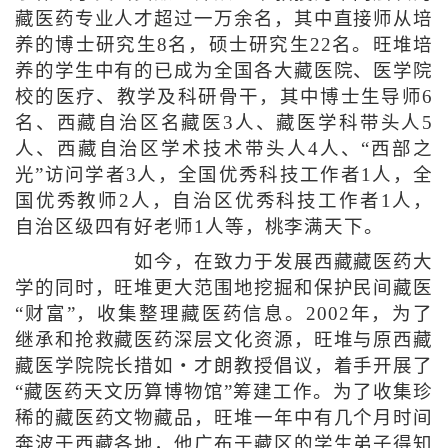
藏医药专业人才超过一万余名，其中直接师从培
养的博士研究生8名，硕士研究生22名。旺堆培
养的学生中有的已成为全国各大藏医院、医学院
校的医疗、教学及科研骨干，其中博士生导师6
名、西藏自治区名藏医3人、藏医学科带头人5
人、西藏自治区学术技术带头人4人、“西部之
光”访问学者3人，全国优秀科技工作者1人，全
国优秀教师2人，自治区优秀科技工作者1人，
自治区级四有好老师1人等，桃李满天下。
如今，在致力于发展西藏藏医药大
学的同时，旺堆更大范围地挖掘和保护民间藏医
“财富”，收集整理藏医药信息。2002年，为了
继承和抢救藏医药深层文化资源，旺堆与原西藏
藏医学院院长措如・才朗教授倡议，着手开展了
“藏医药天文历算博物馆”筹建工作。为了收集珍
稀的藏医药文物藏品，旺堆一年中有几个月时间
奔波于西藏各地，他广布于藏区的学生弟子得知