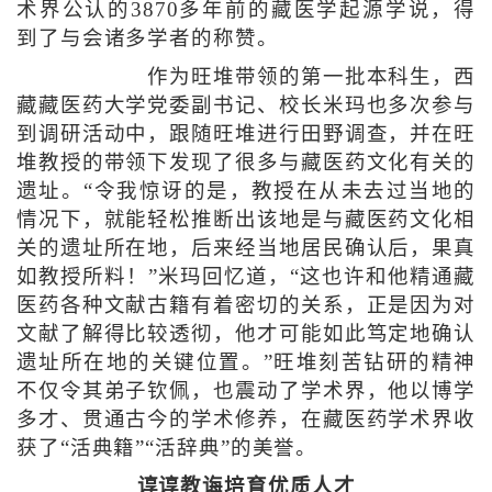
术界公认的3870多年前的藏医学起源学说，得
到了与会诸多学者的称赞。
作为旺堆带领的第一批本科生，西
藏藏医药大学党委副书记、校长米玛也多次参与
到调研活动中，跟随旺堆进行田野调查，并在旺
堆教授的带领下发现了很多与藏医药文化有关的
遗址。“令我惊讶的是，教授在从未去过当地的
情况下，就能轻松推断出该地是与藏医药文化相
关的遗址所在地，后来经当地居民确认后，果真
如教授所料！”米玛回忆道，“这也许和他精通藏
医药各种文献古籍有着密切的关系，正是因为对
文献了解得比较透彻，他才可能如此笃定地确认
遗址所在地的关键位置。”旺堆刻苦钻研的精神
不仅令其弟子钦佩，也震动了学术界，他以博学
多才、贯通古今的学术修养，在藏医药学术界收
获了“活典籍”“活辞典”的美誉。
谆谆教诲培育优质人才