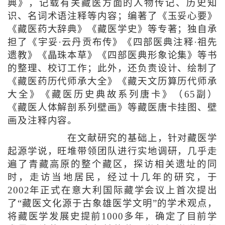
典》，记载有关藏医方面的人物传记、历史知
识、名词术语注释等内容；编著了《玉妥心要》
《藏医药大辞典》《藏医学史》等专著；独自承
担了《宇妥·云丹贡布传》《四部医典注释·祖先
遗教》《晶珠本草》《四部医典形象论集》等书
的整理、校订工作；此外，还负责设计、绘制了
《藏医药历代师承大全》《藏天文历算历代师承
大全》《藏医历史典故系列唐卡》（65副）
《藏医人体解剖系列壁画》等藏医唐卡挂图、壁
画及注释内容。
在文献研究的基础上，针对藏医学
起源学说，旺堆带领团队进行实地调研，几乎走
遍了青藏高原的整个藏区，探访相关遗址的同
时，走访当地居民，经过十几年的研究，于
2002年正式在意大利国际藏学会议上首次提出
了“藏医文化源于古象雄医学文明”的学术观点，
将藏医学发展史提前1000多年，确定了目前学