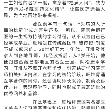
一生如他的名字一般，寓意着“福满人间”，致力
于传承发扬藏医药文化精华，让藏医药造福人
民，为当地百姓带来福祉。
藏医药学有一句话：“久病的人所
懂的比新学成之医生还多。”所以，藏医会把行
医的一生视为持续的学习过程，从不认为自己已
经学成毕业。旺堆是在传统藏医“师徒传授”制度
下成长起来的。20世纪五六十年代，旺堆及其
家人到各地寻师，几经波折后，从7岁开始，他
便跟随西藏昌都地区的名医土旦、阿松康卓学
习。旺堆从不离开老师半步，刻苦钻研学习藏医
药相关知识内容。在学习的初始阶段，旺堆背诵
医学著作的同时，还会协助师长采药、制药及诊
疗，在一旁观察学习，同时也形成了慈悲济世的
优秀涵养和品德。
在此基础上，旺堆拜康区著名藏医
其美多吉学习藏医理论和临床技能，随后到拉萨