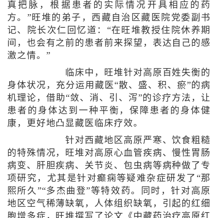
真把脉，根据患者的实际情况开具相应的药
方。”旺堆的弟子，西藏自治区藏医院党委副书
记、院长次仁回忆道：“在旺堆教授住院休养期
间，也会有之前的患者前来探望，表达自己的感
激之情。”
临床中，旺堆针对高原百姓失衡的
身体状况，充分运用藏医“散、盛、积、瘀”的病
机理论，借助“敛、消、引、泻”的诊疗方法，让
患者的身体达到一种平衡，保障患者的身体健
康，更好地凸显藏医临床疗效。
针对西藏地区高原严寒、饮食粗糙
的特殊情况，旺堆对高原心血管疾病、慢性胃肠
病变、肝胆疾病、关节炎、包虫病等病种做了专
项研究，尤其是针对癫痫等疑难杂症研发了“那
熙所久”“多杰曲登”等特效药。同时，针对高原
地区空气稀薄缺氧，人体组织缺氧，引起的红细
胞增多症，旺堆撰写了论文《中藏药治疗高原红