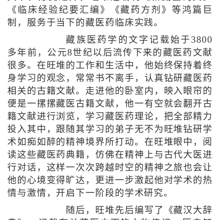
《临床经验纪要汇编》《藏药方剂》等鸿篇巨
制，服务于当下的藏医药临床实践。
藏族医药学的文字记载始于3800
多年前，公元8世纪以后流传下来的藏医药文献
很多。在旺堆的工作和生活中，他始终保持着终
身学习的观念，常常书不离手，认真钻研藏医药
相关的古籍文献。走进他的卧室内，映入眼帘的
便是一摞摞藏医古籍文献，他一有空就会翻开古
籍文献进行浏览，学习藏医药理论，把全部精力
投入其中，跟随其学习的弟子无不为旺堆钻研学
术如痴如醉的精神境界所打动。在旺堆眼中，阅
读这些藏医药典籍，仿佛在精神上与古代大医进
行对话，这样一次次跨越时空的精神之旅也会让
他的心境变得旷达，更进一步激起他对学术的热
情与激情，开启下一阶段的学术研究。
随后，旺堆先后编写了《藏汉大辞