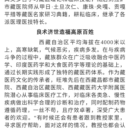
市藏医院师从甲日·土旦次仁、康珠·央嘎、贡嘎
平措等藏医名家研习典籍，耕耘临床，继承了各
派医理医技特长。
良术济世造福高原百姓
西藏自治区平均海拔在4000米以
上，高寒缺氧，气候恶劣，疾病多发。在与疾病
斗争的过程中，藏族群众在广泛吸收融合中医药
学、印度医药学和大食医药学等理论的基础上，
通过长期实践形成了独特的藏医药体系。作为藏
医药文化的传承者，旺堆先后在西藏昌都市藏医
院、西藏自治区藏医院、西藏藏医药大学附属医
院潜心从事临床医疗工作，对临床各类急、慢性
疾病做出科学合理的诊断和治疗，同时配制药物
遵循药理，一丝不苟，且疗效卓著，深受广大患
者的欢迎。“有时候还会有患者跟到教授家里，
寻求医疗帮助，面对这样的情况，教授也都会认