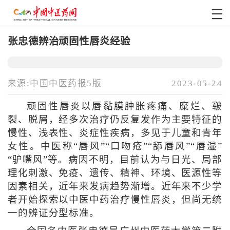
张忠德辨治顽固性唇炎经验
来源:中国中医药报5版
2023-05-24
顽固性唇炎以唇黏膜肿胀疼痛、糜烂、皲
裂、脱屑，经多次治疗仍反复发作为主要特征的
慢性、浅表性、炎症性疾病，多见于儿童和青年
女性。中医称“唇风”“口吻疮”“舔唇风”“唇湿”
“驴嘴风”等。病因不明，目前认为与日光、局部
理化刺激、免疫、遗传、精神、环境、医源性等
因素相关，近年来发病趋势渐增。近年来不少学
者开始探索以中医中药治疗慢性唇炎，但尚无统
一的辨证分型标准。