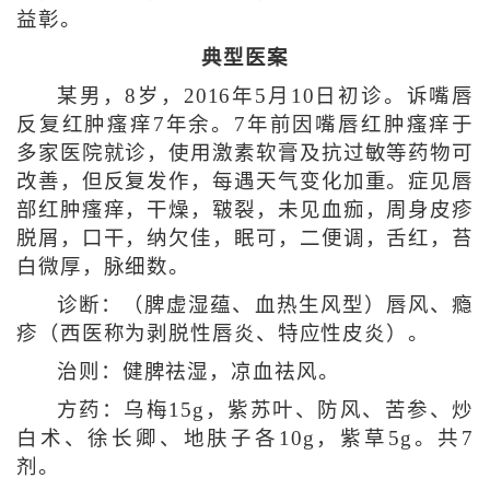
益彰。
典型医案
某男，8岁，2016年5月10日初诊。诉嘴唇
反复红肿瘙痒7年余。7年前因嘴唇红肿瘙痒于
多家医院就诊，使用激素软膏及抗过敏等药物可
改善，但反复发作，每遇天气变化加重。症见唇
部红肿瘙痒，干燥，皲裂，未见血痂，周身皮疹
脱屑，口干，纳欠佳，眠可，二便调，舌红，苔
白微厚，脉细数。
诊断：（脾虚湿蕴、血热生风型）唇风、瘾
疹（西医称为剥脱性唇炎、特应性皮炎）。
治则：健脾祛湿，凉血祛风。
方药：乌梅15g，紫苏叶、防风、苦参、炒
白术、徐长卿、地肤子各10g，紫草5g。共7
剂。