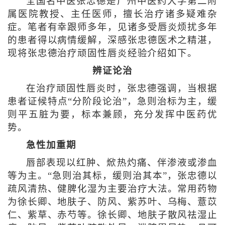
全国名中医张忠德是广州中医药大学第二附
属医院教授、主任医师，擅长治疗诸多疑难杂
症。笔者有幸跟师多年，见诸多受唇炎烦扰多年
的患者得以病情缓解，深感张忠德医术之精湛，
现将张忠德治疗顽固性唇炎经验介绍如下。
辨证论治
在治疗顽固性唇炎时，张忠德强调，当根据
患者证候特点“分阶段论治”，急则治标为主，缓
则平五脏为要，标本兼顾，充分发挥中医药优
势。
急性加重期
唇部表现以红肿、焮热灼痛、伴渗液或渗血
等为主。“急则治其标，缓则治其本”，张忠德以
疏风清热、健脾化湿为主要治疗大法。常用药物
为徐长卿、地肤子、防风、紫苏叶、乌梅、薏苡
仁、紫草、赤芍等。徐长卿、地肤子散风祛湿止