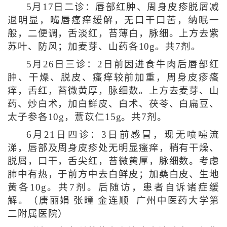
5月17日二诊：唇部红肿、周身皮疹脱屑减
退明显，嘴唇瘙痒缓解，无口干口苦，纳眠一
般，二便调，舌淡红，苔薄白，脉细。上方去紫
苏叶、防风；加麦芽、山药各10g。共7剂。
5月26日三诊：2日前因进食牛肉后唇部红
肿、干燥、脱皮、瘙痒较前加重，周身皮疹瘙
痒，舌红，苔微黄厚，脉细数。上方去麦芽、山
药、炒白术，加白鲜皮、白术、茯苓、白扁豆、
太子参各10g，薏苡仁15g。共7剂。
6月21日四诊：3日前感冒，现无喷嚏流
涕，唇部及周身皮疹处无明显瘙痒，稍有干燥、
脱屑，口干，舌尖红，苔微黄厚，脉细数。考虑
肺中有热，于前方中去白鲜皮；加桑白皮、生地
黄各10g。共7剂。后随访，患者自诉诸症缓
解。（唐丽娟 张曈 金连顺 广州中医药大学第
二附属医院）