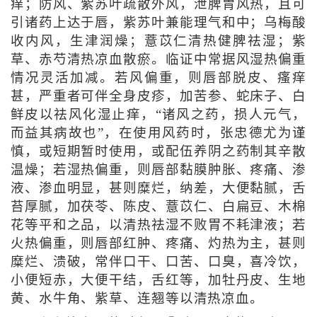
痒；防风、紫苏叶疏散外风，泄脾胃风热，且可
引诸药上达于唇，紫苏叶兼能理气和中；乌梅酸
收内风，生津润燥；薏苡仁清热健脾祛湿；紫
草、赤芍清热凉血散瘀。临证中常据风湿热偏重
情况灵活加减。若风偏重，则唇部脱皮、瘙痒
甚，严重者可伴全身皮疹，加苦参、蛇床子、白
鲜皮以祛风化湿止痒，“诸风之药，损人元气，
而益其病故也”，在使用风药时，张忠德尤为谨
慎，或短期暂时使用，或配伍养阴之药制其辛散
温燥；若湿热偏重，则唇部黏膜肿胀、疼痛、渗
液、渗血明显，甚则糜烂，纳差，大便黏腻，舌
苔厚腻，加茯苓、陈皮、薏苡仁、白扁豆、木棉
花等平和之品，以清热祛湿不败胃不耗津液；若
火热偏重，则唇部红肿、疼痛、灼热为主，甚则
糜烂、溃破，常伴口干、口苦、口臭，喜冷饮，
小便短赤，大便干结，舌红等，加牡丹皮、生地
黄、水牛角、紫草、连翘等以清热凉血。