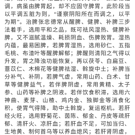
调，病虽由脾胃起，却不应固守脾胃，此阶段当
以平调五脏为则，“谨察阴阳所在而调之，以平
为期”。治脾张忠德常从醒脾、健脾、补脾三步
法着手，选用平和之品，既可祛风湿热、健脾补
脾，又不滋腻温燥、耗损阴血、伤脾败胃。湿热
内蕴，最易困脾，若脾胃湿热，选用砂仁、五指
毛桃、布渣叶等醒脾解郁；脾醒则清阳之气得以
升发，胃之降浊功能恢复，再以茯苓、白扁豆、
薏苡仁、木棉花等健脾祛湿、斡旋中土；补脾当
分补气、补阴，若脾气虚，常用山药、白术、甘
草等健脾益气，若伴脾阴虚，常用黄精、太子
参、山药等补脾之阴液。若伴饮食积滞，选用六
神曲、麦芽、山楂、鸡内金、独脚金等消食化
积，使胃气得降，助中土斡旋，复运枢机。若肝
经火旺，选用野菊花、茵陈、郁金、丹皮等疏肝
郁、清肝火、凉肝血；若肝血不足，可加当归、
生地黄、制何首乌等以养血熄风；若肝肾阴虚，