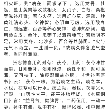
相火旺，则“病在上而求诸下”，选用龙骨、牡
蛎、盐山萸肉等收敛相火，女贞子、白芍、桑椹
等滋补肝肾；若心火盛，选用灯心草、连翘、炒
黄连清心火、安神智；心阴血亏虚，选用酸枣
仁、制远志、百合等养心安神；若肺热郁闭，选
用桑白皮、桑叶、瓜蒌子以清肃肺气；若肺阴不
足，常用麦冬、北沙参、百合等养肺阴。“火与
元气不两立，一胜则一负。”故病久伴各脏气虚
者，当同时兼顾。
张忠德喜用药对有：茯苓、山药：茯苓味甘
而淡，甘则能补，淡则能渗，药性平和，既可驱
邪，又可扶正，除痰湿而益心脾，《世补斋医
书》云：“茯苓一味，为治痰之主药，痰之本，
水也，茯苓可以行水。痰之劫，湿也，茯苓又可
行湿。”山药性甘平，能平补肺脾肾，《本草纲
目》言：“益肾气，健脾胃”。二药伍用，一动一
静，补中有泄，泄中有补，健脾化湿、和中健脾