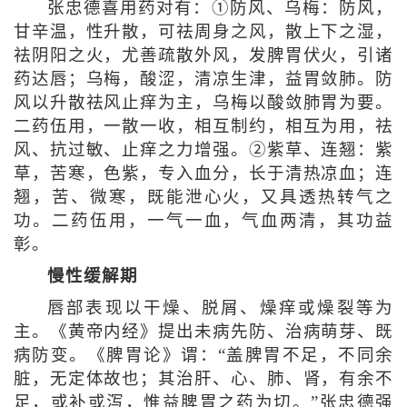
张忠德喜用药对有：①防风、乌梅：防风，
甘辛温，性升散，可祛周身之风，散上下之湿，
祛阴阳之火，尤善疏散外风，发脾胃伏火，引诸
药达唇；乌梅，酸涩，清凉生津，益胃敛肺。防
风以升散祛风止痒为主，乌梅以酸敛肺胃为要。
二药伍用，一散一收，相互制约，相互为用，祛
风、抗过敏、止痒之力增强。②紫草、连翘：紫
草，苦寒，色紫，专入血分，长于清热凉血；连
翘，苦、微寒，既能泄心火，又具透热转气之
功。二药伍用，一气一血，气血两清，其功益
彰。
慢性缓解期
唇部表现以干燥、脱屑、燥痒或燥裂等为
主。《黄帝内经》提出未病先防、治病萌芽、既
病防变。《脾胃论》谓：“盖脾胃不足，不同余
脏，无定体故也；其治肝、心、肺、肾，有余不
足，或补或泻，惟益脾胃之药为切。”张忠德强