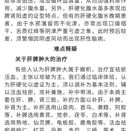
胶体渗透压，增加循环血容量，从而加强利尿作
用，减少腹水量。另外，肝硬化腹水虽多表现出
脾肾阳虚的证型特点，但有的肝硬化腹水晚期患
者，由于水邪潴留而不化津，亦常出现口燥咽
干、舌质红绛等阴津严重亏虚之象，此时预后较
差，须警惕因阴虚风动而出现肝性脑病。
难点释疑
关于肝脾肿大的治疗
有些人认为肝脾肿大属于癥积，治疗宜祛瘀
活血，主张以攻破为主。我们通过临床体验，认
为肝硬化以虚证为主，须以调补为基本法则，辅
以活血祛瘀，攻补兼施，补中带消。由于本病主
要在肝、脾、肾三脏，补的方面以补肝、补脾、
补肾为主。补肝选用山萸肉、首乌、黄精、阿胶
等，补脾选用黄芪、党参、茯苓、白术等，补肾
选用熟地、仙灵脾、龟板胶、鹿角胶等。活血祛
瘀用桃仁、红花、丹参、赤芍、三棱、莪术、牛