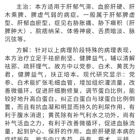
主治：本方适用于肝郁气滞、血瘀肝硬、肝
木乘脾、脾虚气弱的病症。一般属于肝郁脾虚
型、肝郁血瘀型，症见右胁胀痛、胁下癥积（肝
脾肿大）、脘痞纳呆、体倦神疲、舌质暗淡、脉
沉弦等。
方解：针对以上病理阶段特殊的病理表现，
本方治疗立足于祛瘀削坚、健脾益气，辅以清解
祛邪、疏肝理气。故方中以党参、白术、黄芪为
君，健脾益气，扶正培本。现代研究显示：党
参、白术能扩张毛细血管，增加组织灌流量，改
善微循环，促进肝细胞修复，调节蛋白比例，能
较好地升高白蛋白，纠正白蛋白与球蛋白比例倒
置，而且有抗血凝和明显而持久的利尿作用，有
利于腹水消退；黄芪除有补气利水之功外，尚有
补气活血之力，有利于改善微循环，促进血脉流
量，起到护心、保肝的作用。血瘀肝硬是本病的
症结所在，故方中以赤芍、丹参、莪术、元胡、