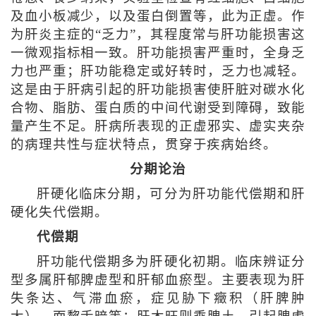
及血小板减少，以及蛋白倒置等，此为正虚。作
为肝炎主症的“乏力”，其程度常与肝功能损害这
一微观指标相一致。肝功能损害严重时，全身乏
力也严重；肝功能稳定或好转时，乏力也减轻。
这是由于肝病引起的肝功能损害使肝脏对碳水化
合物、脂肪、蛋白质的中间代谢受到障碍，致能
量产生不足。肝病所表现的正虚邪实、虚实夹杂
的病理共性与症状特点，贯穿于疾病始终。
分期论治
肝硬化临床分期，可分为肝功能代偿期和肝
硬化失代偿期。
代偿期
肝功能代偿期多为肝硬化初期。临床辨证分
型多属肝郁脾虚型和肝郁血瘀型。主要表现为肝
失条达、气滞血瘀，症见胁下癥积（肝脾肿