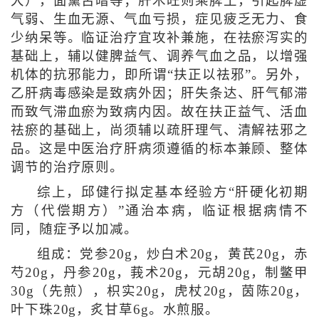
大），面黧舌暗等；肝木旺则乘脾土，引起脾虚
气弱、生血无源、气血亏损，症见疲乏无力、食
少纳呆等。临证治疗宜攻补兼施，在祛瘀泻实的
基础上，辅以健脾益气、调养气血之品，以增强
机体的抗邪能力，即所谓“扶正以祛邪”。另外，
乙肝病毒感染是致病外因；肝失条达、肝气郁滞
而致气滞血瘀为致病内因。故在扶正益气、活血
祛瘀的基础上，尚须辅以疏肝理气、清解祛邪之
品。这是中医治疗肝病须遵循的标本兼顾、整体
调节的治疗原则。
综上，邱健行拟定基本经验方“肝硬化初期
方（代偿期方）”通治本病，临证根据病情不
同，随症予以加减。
组成：党参20g，炒白术20g，黄芪20g，赤
芍20g，丹参20g，莪术20g，元胡20g，制鳖甲
30g（先煎），枳实20g，虎杖20g，茵陈20g，
叶下珠20g，炙甘草6g。水煎服。