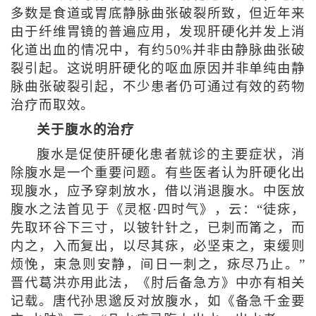
多数是食道或胃底静脉曲张破裂所致，但近年来
由于纤维胃镜的普遍应用，发现肝硬化并发上消
化道出血的情况中，有约50%并非由静脉曲张破
裂引起。这说明肝硬化的呕血原因并非单纯由静
脉曲张破裂引起，不少患者仍可通过有效的药物
治疗而取效。
关于腹水的治疗
腹水是促使肝硬化患者就诊的主要症状，消
除腹水是一个重要问题。有些医者认为肝硬化出
现腹水，应予穿刺放水，借以消退腹水。中医放
腹水之法首见于《灵枢·四时气》，云：“徒㽷，
先取环谷下三寸，以铍针针之，已刺而筩之，而
内之，入而复出，以尽其㽷，必坚束之，束缓则
烦悗，束急则安静，间日一刺之，㽷尽乃止。”
晋代葛洪亦用此法，《肘后备急方》中亦有相关
记载。唐代孙思邈反对放腹水，如《备急千金要