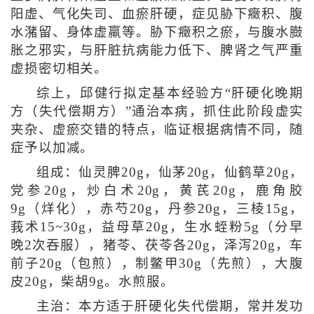
阳虚、气化失司、血瘀肝硬，症见胁下癥积、腹
水潴留、身体虚羸等。胁下癥积之瘀，与腹水臌
胀之邪实，与肝脏抗病能力低下、脾肾之气严重
虚损密切相关。
综上，邱健行拟定基本经验方“肝硬化晚期
方（失代偿期方）”通治本病，抓住此阶段虚实
夹杂、虚瘀交错的特点，临证根据病情不同，随
症予以加减。
组成：仙灵脾20g，仙茅20g，仙鹤草20g，
党参20g，炒白术20g，黄芪20g，鹿角胶
9g（烊化），赤芍20g，丹参20g，三棱15g，
莪术15~30g，益母草20g，生水蛭粉5g（分早
晚2次吞服），猪苓、茯苓各20g，泽泻20g，车
前子20g（包煎），制鳖甲30g（先煎），大腹
皮20g，柴胡9g。水煎服。
主治：本方适于肝硬化失代偿期，常并发功