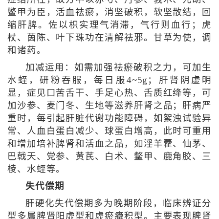
鳖甲为臣，活血祛瘀，消坚破积，软坚散结，回
缩肝脾。佐以枳实理气消滞，气行则血行；虎
杖、茵陈、叶下珠功在清解祛邪。甘草为使，调
和诸药。
加减运用：如需加强祛瘀破积之力，可加生
水蛭，研粉吞服，每日服4~5g；肝肾阴虚明
显，症见口苦舌干、手足心热、舌质红绛等，可
加沙参、麦门冬、生地等滋养肝肾之品；肝病严
重时，每引起肝脏代谢功能障碍，如絮浊试验异
常、人血白蛋白减少、球蛋白增高，此时可重用
和增加培补脾肾和活血之品，如淫羊藿、仙茅、
巴戟天、党参、黄芪、白术、鳖甲、鹿角胶、三
棱、水蛭等。
失代偿期
肝硬化失代偿期多为晚期阶段，临床辨证分
型多属脾肾阳虚型和虚瘀癥积型。主要表现脾肾