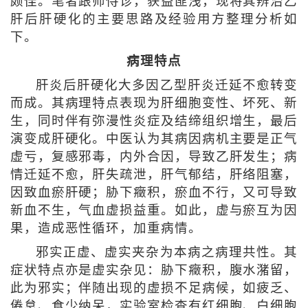
颇佳。笔者跟师侍诊，获益匪浅，现将其辨治乙
肝后肝硬化的主要思路及经验用方整理分析如
下。
病理特点
肝炎后肝硬化大多因乙型肝炎迁延不愈转变
而成。其病理特点表现为肝细胞变性、坏死、新
生，同时伴有弥漫性炎症及结缔组织增生，最后
演变成肝硬化。中医认为其病因病机主要是正气
虚亏，复感邪毒，内外合因，导致乙肝发生；病
情迁延不愈，肝失疏泄，肝气郁结，肝络阻塞，
因致血瘀肝硬；胁下癥积，瘀血不行，又可导致
新血不生，气血虚损益重。如此，虚与瘀互为因
果，造成恶性循环，加重病情。
邪实正虚、虚实夹杂为本病之病理共性。其
症状特点亦是虚实杂见：胁下癥积，腹水潴留，
此为邪实；伴随出现的虚损不足病候，如疲乏、
倦怠、食少纳呆，实验室检查有红细胞、白细胞