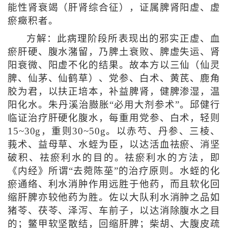
能性肾衰竭（肝肾综合征），证属脾肾阳虚、虚
瘀癥积者。
方解：此病理阶段所表现出的邪实正虚、血
瘀肝硬、腹水潴留，乃脾土衰败、脾虚失运、肾
阳衰微、阳虚不化的结果。故本方以三仙（仙灵
脾、仙茅、仙鹤草）、党参、白术、黄芪、鹿角
胶为君，以扶正培本，补益脾肾，健脾渗湿，温
阳化水。朱丹溪治臌胀“必用大剂参术”。邱健行
临证治疗肝硬化腹水，每重用党参、白术，轻则
15~30g，重则30~50g。以赤芍、丹参、三棱、
莪术、益母草、水蛭为臣，以达活血祛瘀、消坚
破积、祛瘀利水的目的。祛瘀利水的方法，即
《内经》所谓“去菀陈莝”的治疗原则。水蛭的化
瘀通络、利水消肿作用远胜于他药，而且软化回
缩肝脾亦较他药为胜。佐以大队利水消肿之品如
猪苓、茯苓、泽泻、车前子，以达消除腹水之目
的；鳖甲软坚散结，回缩肝脾；柴胡、大腹皮疏