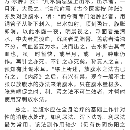
方·水肿》云：“凡水病忌腹上出水，出水者，一
月死，大忌之。”清代俞震《古今医案按·肿胀》
亦反对放腹水，谓：“而今有专门治肿胀者，用
铜管子从脐下刺入，出水如射，顷刻盈缶，腹胀
即消。以此水露一夜，明晨视之，浮面者是清
水，中央者是淡血，沉底者是脂膏。盖病者清浊
不分，气血皆变为水。决而出之，去水即去其气
血也，虽一时暂快，或半月，或一月，肿胀仍
作。再针之亦死，不针之亦死矣。孙真人之言，
预知有此诡术耳。”综上所述，放腹水之法古已
有之，《内经》之后，有兴有禁。现今一般不主
张以放腹水的办法来消腹水，只在腹水量极多、
胀急喘促之时，利、泻之法不可生效者，才暂时
使用穿刺放水法。
总之，治腹水应在全身治疗的基础上作针对
性的消腹水处理，如利尿法、泻下法等。利尿法
最为常用，该法副作用较少（仍有伤阴伤阳之