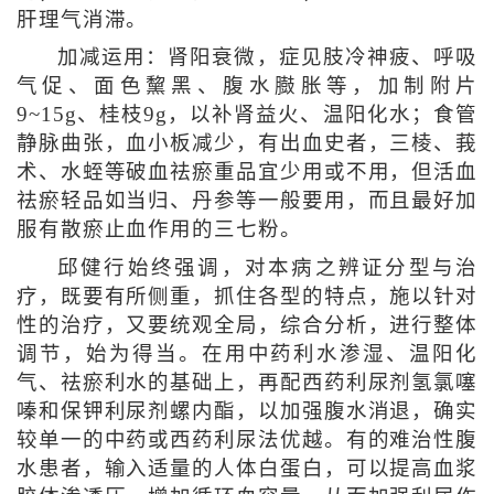
肝理气消滞。
加减运用：肾阳衰微，症见肢冷神疲、呼吸
气促、面色黧黑、腹水臌胀等，加制附片
9~15g、桂枝9g，以补肾益火、温阳化水；食管
静脉曲张，血小板减少，有出血史者，三棱、莪
术、水蛭等破血祛瘀重品宜少用或不用，但活血
祛瘀轻品如当归、丹参等一般要用，而且最好加
服有散瘀止血作用的三七粉。
邱健行始终强调，对本病之辨证分型与治
疗，既要有所侧重，抓住各型的特点，施以针对
性的治疗，又要统观全局，综合分析，进行整体
调节，始为得当。在用中药利水渗湿、温阳化
气、祛瘀利水的基础上，再配西药利尿剂氢氯噻
嗪和保钾利尿剂螺内酯，以加强腹水消退，确实
较单一的中药或西药利尿法优越。有的难治性腹
水患者，输入适量的人体白蛋白，可以提高血浆