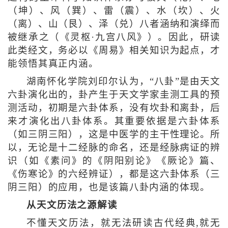
（坤）、风（巽）、雷（震）、水（坎）、火
（离）、山（艮）、泽（兑）八者涵纳和演绎而
被继承之（《灵枢·九宫八风》）。因此，研读
此类经文，务必以《周易》相关知识为起点，才
能领悟其真正内涵。
湖南怀化学院刘印尔认为，“八卦”是由天文
六卦演化出的，卦产生于天文学家圭测工具的预
测活动，初期是六卦体系，没有坎卦和离卦，后
来才演化出八卦体系。其重要依据是六卦体系
（如三阴三阳），这是中医学的主干性理论。所
以，无论是十二经脉的命名，还是经脉病证的辨
识（如《素问》的《阴阳别论》《厥论》篇、
《伤寒论》的六经辨证），都是这六卦体系（三
阴三阳）的应用，也是该篇八卦内涵的体现。
从天文历法之源解读
不懂天文历法，就无法研读古代经典,就无