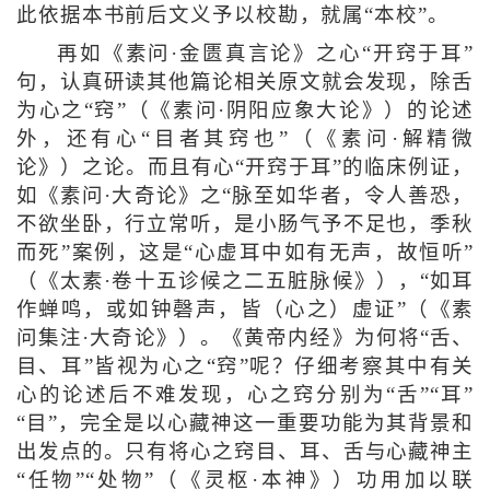
此依据本书前后文义予以校勘，就属“本校”。
再如《素问·金匮真言论》之心“开窍于耳”
句，认真研读其他篇论相关原文就会发现，除舌
为心之“窍”（《素问·阴阳应象大论》）的论述
外，还有心“目者其窍也”（《素问·解精微
论》）之论。而且有心“开窍于耳”的临床例证，
如《素问·大奇论》之“脉至如华者，令人善恐，
不欲坐卧，行立常听，是小肠气予不足也，季秋
而死”案例，这是“心虚耳中如有无声，故恒听”
（《太素·卷十五诊候之二五脏脉候》），“如耳
作蝉鸣，或如钟磬声，皆（心之）虚证”（《素
问集注·大奇论》）。《黄帝内经》为何将“舌、
目、耳”皆视为心之“窍”呢？仔细考察其中有关
心的论述后不难发现，心之窍分别为“舌”“耳”
“目”，完全是以心藏神这一重要功能为其背景和
出发点的。只有将心之窍目、耳、舌与心藏神主
“任物”“处物”（《灵枢·本神》）功用加以联