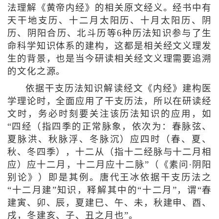
法理解《黄帝内经》的相关原文经义。经书中有
天干地支历、十二月太阳历、十月太阳历、阴
历、阴阳合历、北斗历等6种历法知识参与了生
命科学知识体系的建构，这都是相关经文义理发
生的背景，也是当今研读相关经文义理需要追溯
的文化之源。
依据干支历法知识解读经文《内经》建构医
学理论时，全面应用了干支历法，所以在研读经
文时，务必时刻要关注该历法知识的应用，如
“四经（指四季的正常脉象，依次为：春脉弦、
夏脉洪、秋脉浮、冬脉沉）应四时（春、夏、
秋、冬四季），十二从（指十二经脉与十二月相
应）应十二月，十二月应十二脉”（《素问·阴阳
别论》）即是其例。唐代王冰依据干支历法之
“十二月建”知识，释解其中的“十二月”，谓“春
建寅、卯、辰，夏建巳、午、未，秋建申、酉、
戌，冬建亥、子、丑之月也”。