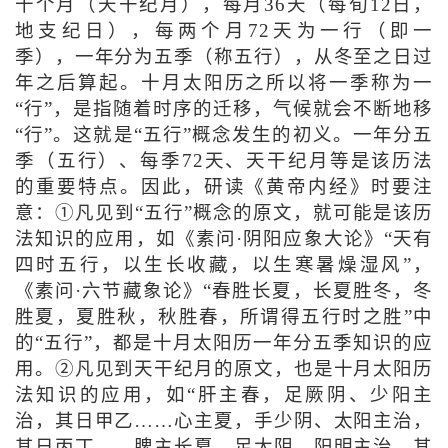
十个月（天干纪月），每月36天（每旬12日，
地支纪日），每两个月72天为一行（即一
季），一年分为五季（称五行），从冬至之日过
年之后算起。十月太阳历之所以将一季称为一
“行”，是指随着时序的迁移，气候就会不断地移
“行”。这就是“五行”概念发生的初义。一年分五
季（五行）、每季72天、天干纪月等是该历法
的重要特点。因此，研读《黄帝内经》时要注
意：①凡见到“五行”概念的原文，就可能是该历
法知识的应用，如《素问·阴阳应象大论》“天有
四时五行，以生长收藏，以生寒暑燥湿风”，
《素问·六节藏象论》“春胜长夏，长夏胜冬，冬
胜夏，夏胜秋，秋胜春，所谓得五行时之胜”中
的“五行”，都是十月太阳历一年分五季知识的应
用。②凡见到天干纪月的原文，也是十月太阳历
法知识的应用，如“肝主春，足厥阴、少阳主
治，其日甲乙……心主夏，手少阴、太阳主治，
其日丙丁……脾主长夏，足太阴、阳明主治，其