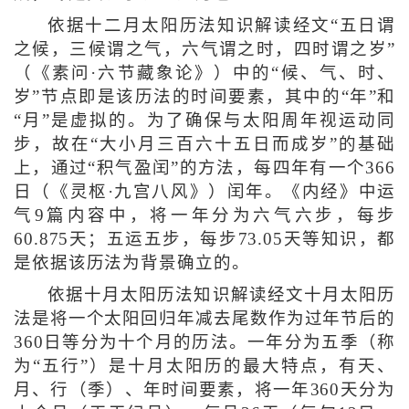
依据十二月太阳历法知识解读经文“五日谓
之候，三候谓之气，六气谓之时，四时谓之岁”
（《素问·六节藏象论》）中的“候、气、时、
岁”节点即是该历法的时间要素，其中的“年”和
“月”是虚拟的。为了确保与太阳周年视运动同
步，故在“大小月三百六十五日而成岁”的基础
上，通过“积气盈闰”的方法，每四年有一个366
日（《灵枢·九宫八风》）闰年。《内经》中运
气9篇内容中，将一年分为六气六步，每步
60.875天；五运五步，每步73.05天等知识，都
是依据该历法为背景确立的。
依据十月太阳历法知识解读经文十月太阳历
法是将一个太阳回归年减去尾数作为过年节后的
360日等分为十个月的历法。一年分为五季（称
为“五行”）是十月太阳历的最大特点，有天、
月、行（季）、年时间要素，将一年360天分为