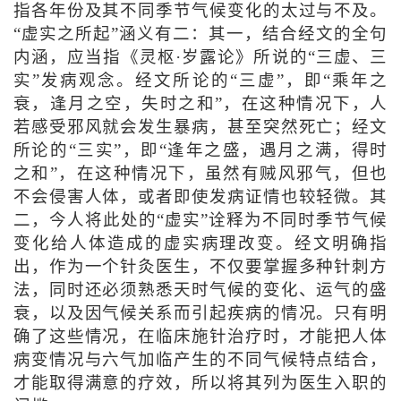
指各年份及其不同季节气候变化的太过与不及。
“虚实之所起”涵义有二：其一，结合经文的全句
内涵，应当指《灵枢·岁露论》所说的“三虚、三
实”发病观念。经文所论的“三虚”，即“乘年之
衰，逢月之空，失时之和”，在这种情况下，人
若感受邪风就会发生暴病，甚至突然死亡；经文
所论的“三实”，即“逢年之盛，遇月之满，得时
之和”，在这种情况下，虽然有贼风邪气，但也
不会侵害人体，或者即使发病证情也较轻微。其
二，今人将此处的“虚实”诠释为不同时季节气候
变化给人体造成的虚实病理改变。经文明确指
出，作为一个针灸医生，不仅要掌握多种针刺方
法，同时还必须熟悉天时气候的变化、运气的盛
衰，以及因气候关系而引起疾病的情况。只有明
确了这些情况，在临床施针治疗时，才能把人体
病变情况与六气加临产生的不同气候特点结合，
才能取得满意的疗效，所以将其列为医生入职的