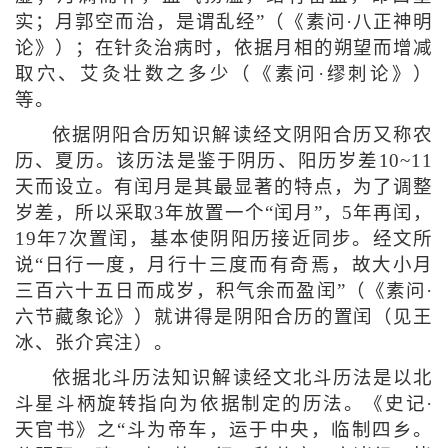
实；月郭空而治，是谓乱经”（《素问·八正神明
论》）；在针灸治病时，依据月相的朔望而增减
取穴、艾灸壮数之多少（《素问·缪刺论》）
等。
依据阴阳合历知识解读经文阴阳合历又称农
历、夏历。该历法是鉴于阴历、阳历岁差10~11
天而设立。有闰月是其最显著的特点，为了调整
岁差，所以采取3年放置一个“闰月”，5年再闰，
19年7次置闰，基本使阴阳历接近同步。经文所
说“日行一度，月行十三度而有奇焉，故大小月
三百六十五日而成岁，积气余而盈闰”（《素问·
六节藏象论》）就讲得是阴阳合历的置闰（见王
冰、张介宾注）。
依据北斗历法知识解读经文北斗历法是以北
斗星斗柄旋转指向为依据制定的历法。《史记·
天官书》之“斗为帝车，运于中央，临制四乡。