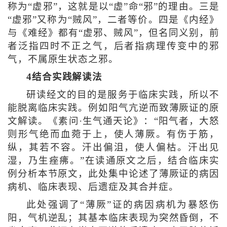
称为“虚邪”，这就是以“虚”命“邪”的理由。三是
“虚邪”又称为“贼风”，二者等价。四是《内经》
与《难经》都有“虚邪、贼风”，但名同义别，前
者泛指四时不正之气，后者指病理传变中的邪
气，不属原生状态之邪。
4结合实践解读法
研读经文的目的是服务于临床实践，所以不
能脱离临床实践。例如阳气亢逆而致薄厥证的原
文解读。《素问·生气通天论》：“阳气者，大怒
则形气绝而血菀于上，使人薄厥。有伤于筋，
纵，其若不容。汗出偏沮，使人偏枯。汗出见
湿，乃生痤疿。”在读通原文之后，结合临床实
例分析本节原文，此处集中论述了薄厥证的病因
病机、临床表现、后遗症及其合并症。
此处强调了“薄厥”证的病因病机为暴怒伤
阳，气机逆乱；其基本临床表现为突然昏倒，不