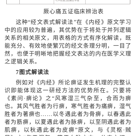
厥心痛五证临床辨治表
这种“经文表式解读法”在《内经》原文学习
中的应用较为普遍，其优势在于将处于并列逻辑
关系的相关原文，用表格的方式有序化解读，既
能充分、有效地使繁冗的经文条理分明，一目了
然，也便于明晰地把握经文表达的内在医学义理
之逻辑关系。
7图式解读法
例如对《内经》所论痹证发生机理的完整认
识即能体现这一研经方法的优势所在。只要将
《素问·痹论》之“风寒湿三气杂至，合而为痹
也。其风气胜者为行痹，寒气胜者为痛痹，湿气
胜者为著痹也……以冬遇此者为骨痹，以春遇此
者为筋痹，以夏遇此者为脉痹，以至阴遇此者为
肌痹，以秋遇此者为皮痹”原文，与《灵枢·贼