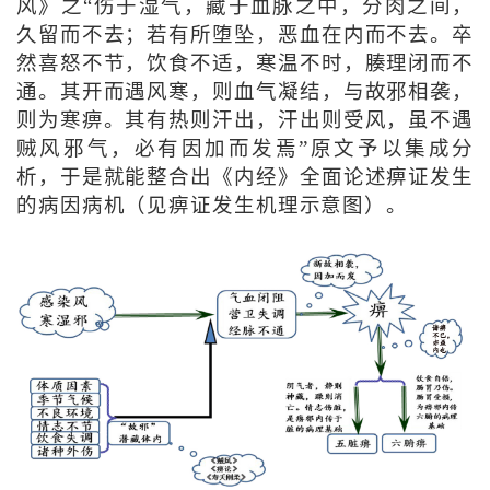
风》之“伤于湿气，藏于血脉之中，分肉之间，
久留而不去；若有所堕坠，恶血在内而不去。卒
然喜怒不节，饮食不适，寒温不时，腠理闭而不
通。其开而遇风寒，则血气凝结，与故邪相袭，
则为寒痹。其有热则汗出，汗出则受风，虽不遇
贼风邪气，必有因加而发焉”原文予以集成分
析，于是就能整合出《内经》全面论述痹证发生
的病因病机（见痹证发生机理示意图）。