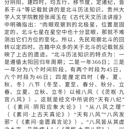
分阴阳，建四时，均五行，移节度，定诸纪，皆
系于斗”等记载就讲的是北斗历法知识。贵州大
学人文学院教授张闻玉在《古代天文历法讲座》
中明确指出：“肉眼观察到的北极星，位置是固
定的，北斗七星在星空中也十分显眼，那就不难
测出它们方位的变化。所以，先民观察北斗的回
转以定四时。古籍中众多的关于北斗的记载就反
映了上古的遗迹。”北斗历法知识的特点为：一
是遵循太阳回归年周期；二是一年366日；三是
一年分为八个时间阶段，有两个时段为45日，
六个时段为46日；四是厘定四时（春、夏、
秋、冬）八节（冬至、夏至、春分、秋分、立
春、立夏、立秋、立冬）以候八风（《灵枢·九
宫八风》）。这就是经文中所说的“天有八纪”
（《素问·阴阳应象大论》）“从八风之理”
（《素问·上古天真论》）“天有八风”“八风发
邪”（《素问·金匮真言论》），“八风皆从其虚