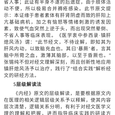
省人事；此证有半身不遂的后遗症，由于肢体活
动不便，所以极易合并褥疮感染。此节原文提
示：本证缘于患者素体有肝肾阴虚而致的肝阳上
亢基础病机，加之有恼怒等情绪刺激的诱发因
素，致使气血突然上逆于头，而出现突然晕倒、
不省人事等临床表现。《医学衷中参西录·镇肝
熄风汤》谓：“此节经文，不待诠解，即知其为
肝风内动，以致脑充血也。其曰‘暴厥’者，言其
脑中所菀之血，激薄其脑部，以至于昏厥也。”
张锡纯不但对经文理解深刻，而且创新性地应用
镇肝熄风汤予以治疗，践行了“结合实践”解析经
文的研经方法。
5层级解读法
《内经》原文的层级解读，是要根据原文内
在医理的相关逻辑层级关系予以释解，使其内容
层次清楚，逻辑关系分明，有利于对经文医学义
理的理解和把握，进而指导临床实践的研读方