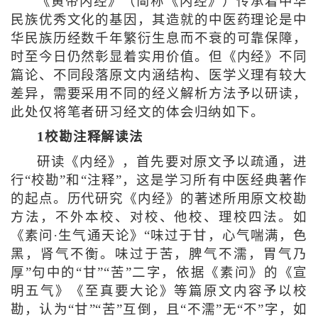
《黄帝内经》（简称《内经》）传承着中华
民族优秀文化的基因，其造就的中医药理论是中
华民族历经数千年繁衍生息而不衰的可靠保障，
时至今日仍然彰显着实用价值。但《内经》不同
篇论、不同段落原文内涵结构、医学义理有较大
差异，需要采用不同的经义解析方法予以研读，
此处仅将笔者研习经文的体会归纳如下。
1校勘注释解读法
研读《内经》，首先要对原文予以疏通，进
行“校勘”和“注释”，这是学习所有中医经典著作
的起点。历代研究《内经》的著述所用原文校勘
方法，不外本校、对校、他校、理校四法。如
《素问·生气通天论》“味过于甘，心气喘满，色
黑，肾气不衡。味过于苦，脾气不濡，胃气乃
厚”句中的“甘”“苦”二字，依据《素问》的《宣
明五气》《至真要大论》等篇原文内容予以校
勘，认为“甘”“苦”互倒，且“不濡”无“不”字，如