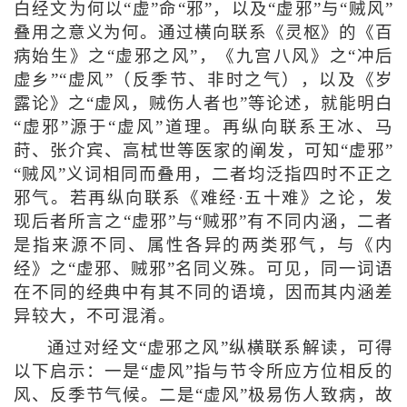
白经文为何以“虚”命“邪”，以及“虚邪”与“贼风”
叠用之意义为何。通过横向联系《灵枢》的《百
病始生》之“虚邪之风”，《九宫八风》之“冲后
虚乡”“虚风”（反季节、非时之气），以及《岁
露论》之“虚风，贼伤人者也”等论述，就能明白
“虚邪”源于“虚风”道理。再纵向联系王冰、马
莳、张介宾、高栻世等医家的阐发，可知“虚邪”
“贼风”义词相同而叠用，二者均泛指四时不正之
邪气。若再纵向联系《难经·五十难》之论，发
现后者所言之“虚邪”与“贼邪”有不同内涵，二者
是指来源不同、属性各异的两类邪气，与《内
经》之“虚邪、贼邪”名同义殊。可见，同一词语
在不同的经典中有其不同的语境，因而其内涵差
异较大，不可混淆。
通过对经文“虚邪之风”纵横联系解读，可得
以下启示：一是“虚风”指与节令所应方位相反的
风、反季节气候。二是“虚风”极易伤人致病，故