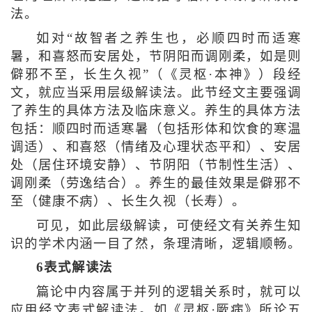
法。
如对“故智者之养生也，必顺四时而适寒
暑，和喜怒而安居处，节阴阳而调刚柔，如是则
僻邪不至，长生久视”（《灵枢·本神》）段经
文，就应当采用层级解读法。此节经文主要强调
了养生的具体方法及临床意义。养生的具体方法
包括：顺四时而适寒暑（包括形体和饮食的寒温
调适）、和喜怒（情绪及心理状态平和）、安居
处（居住环境安静）、节阴阳（节制性生活）、
调刚柔（劳逸结合）。养生的最佳效果是僻邪不
至（健康不病）、长生久视（长寿）。
可见，如此层级解读，可使经文有关养生知
识的学术内涵一目了然，条理清晰，逻辑顺畅。
6表式解读法
篇论中内容属于并列的逻辑关系时，就可以
应用经文表式解读法。如《灵枢·厥病》所论五