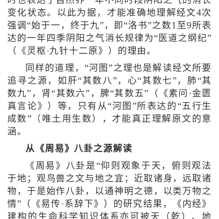
时也表达了自然界一年不同时段阴阳之气的消长
变化状态。以此为据，才能准确地理解经文4次
强调“始于一，终于九”，即“洛书”之数1至9所表
达的一年四季阴阳之气消长规律为“医道之纲纪”
（《灵枢·九针十二原》）的理由。
同样的道理，“河图”之理也是解读经文所要
追寻之源，如肝“其数八”，心“其数七”，肺“其
数九”，肾“其数六”，脾“其数五”（《素问·金匮
真言论》）等，只有从“河图”所表达的“五行生
成数”（唯土用生数），才能真正理解原文的意
涵。
从《周易》八卦之源解读
《周易》八卦是“仰则观象于天，俯则观法
于地；观鸟兽之文与地之宜；近取诸身，远取诸
物，于是始作八卦，以通神明之德，以类万物之
情”（《易传·系辞下》）的研究结果，《内经》
建构的生命科学知识体系亦可被天（乾）、地