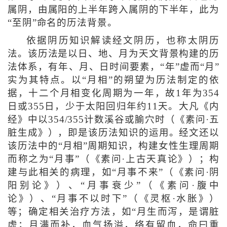
属阴，由属阳的上半年跨入属阴的下半年，此为
“至阴”命名的历法背景。
依据阴历知识解读经文阴历，也称太阴历
法。该历法是以日、地、月为天文背景构建的历
法体系，有年、月、日时间要素，“年”虚而“月”
实为其特点。以“月相”的朔望为历法制定的依
据，十二个月相变化周期为一年，故1年为354
日或355日，少于太阳回归年约11天。大凡《内
经》中以354/355计数溪谷或腧穴时（《素问·五
脏生成》），即是该历法知识的运用。经文还以
该历法中的“月相”周期知识，构建女性生理周期
而称之为“月事”（《素问·上古天真论》）；构
建与此相关的病理，如“月事不来”（《素问·阴
阳别论》）、“月事衰少”（《素问·腹中
论》）、“月事不以时下”（《灵枢·水胀》）
等；确定相关治疗方法，如“月生而泻，是谓脏
虚；月满而补，血气扬溢，络有留血，命曰重