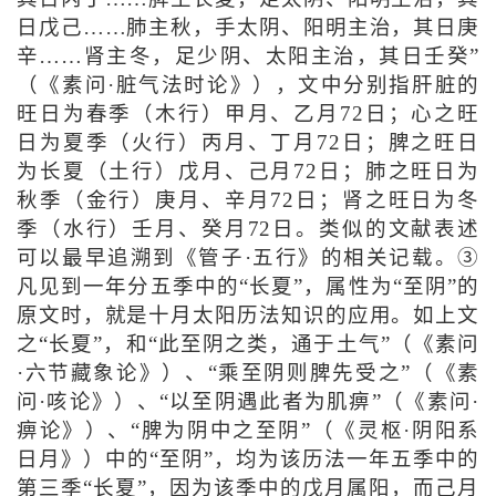
日戊己……肺主秋，手太阴、阳明主治，其日庚
辛……肾主冬，足少阴、太阳主治，其日壬癸”
（《素问·脏气法时论》），文中分别指肝脏的
旺日为春季（木行）甲月、乙月72日；心之旺
日为夏季（火行）丙月、丁月72日；脾之旺日
为长夏（土行）戊月、己月72日；肺之旺日为
秋季（金行）庚月、辛月72日；肾之旺日为冬
季（水行）壬月、癸月72日。类似的文献表述
可以最早追溯到《管子·五行》的相关记载。③
凡见到一年分五季中的“长夏”，属性为“至阴”的
原文时，就是十月太阳历法知识的应用。如上文
之“长夏”，和“此至阴之类，通于土气”（《素问
·六节藏象论》）、“乘至阴则脾先受之”（《素
问·咳论》）、“以至阴遇此者为肌痹”（《素问·
痹论》）、“脾为阴中之至阴”（《灵枢·阴阳系
日月》）中的“至阴”，均为该历法一年五季中的
第三季“长夏”，因为该季中的戊月属阳，而己月