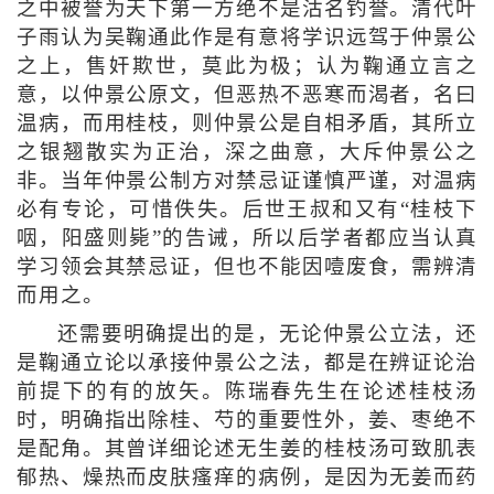
之中被誉为天下第一方绝不是沽名钓誉。清代叶
子雨认为吴鞠通此作是有意将学识远驾于仲景公
之上，售奸欺世，莫此为极；认为鞠通立言之
意，以仲景公原文，但恶热不恶寒而渴者，名曰
温病，而用桂枝，则仲景公是自相矛盾，其所立
之银翘散实为正治，深之曲意，大斥仲景公之
非。当年仲景公制方对禁忌证谨慎严谨，对温病
必有专论，可惜佚失。后世王叔和又有“桂枝下
咽，阳盛则毙”的告诫，所以后学者都应当认真
学习领会其禁忌证，但也不能因噎废食，需辨清
而用之。
还需要明确提出的是，无论仲景公立法，还
是鞠通立论以承接仲景公之法，都是在辨证论治
前提下的有的放矢。陈瑞春先生在论述桂枝汤
时，明确指出除桂、芍的重要性外，姜、枣绝不
是配角。其曾详细论述无生姜的桂枝汤可致肌表
郁热、燥热而皮肤瘙痒的病例，是因为无姜而药