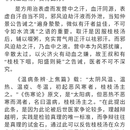
是方用治表虚而发营中之汗，血汗同源，表
虚自汗自当不同，邪风迫劫汗液而外泄，当知仲
景公告诫之“遍身漐漐，微似有汗者益佳，不可
令如水流漓”之语的重要。取汗是因服桂枝汤
后，辅以啜粥，充实胃气用正汗以祛邪汗。而邪
风迫劫之汗，乃血中之液。营中本为风邪扰攘，
辛散太过，以火济火有动血之嫌，故王叔和有
“桂枝下咽，阳盛则毙”之告诫，医者不可不深
究。
《温病条辨·上焦篇》载：“太阴风温、温
热、温疫、冬温，初起恶风寒者，桂枝汤主
之。”《伤寒论》原文，是“太阳病，但恶热不恶
寒而渴者，名曰温病，桂枝汤主之。”在此提出
此条，是因为此论被后世医家争论较多，理越辩
越明，实践是检验真理的唯一标准，而争辩往往
是真理的试金石，通过此可以反佐桂枝汤在众方