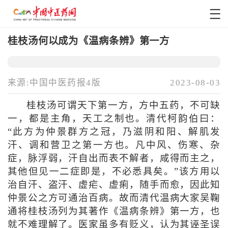
桂枝汤何以成为《温病条辨》第一方
来源:中国中医药报4版
2023-08-03
桂枝汤可谓天下第一方，方中五药，不可缺
一，都是主角，天工之制也。清代柯韵伯曰：
“此方为仲景群方之冠，乃滋阴和阳、解肌发
汗、调和营卫之第一方也。凡中风、伤寒、杂
症，脉浮弱，汗自出而表不解者，咸得而主之，
其他但见一二症即是，不必悉具矣。”该方用以
治自汗、盗汗、虚疟、虚痢，随手而愈，因此知
仲景公之方可通治百病。故而清代温病大家吴鞠
通将桂枝汤列为其著作《温病条辨》第一方，也
就不难理解了。医家虽多有贬义，认为其诬圣误