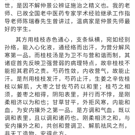
世，是因不解仲景公辨证施治之精义也。我的老
师、已故全国老中医药专家学术经验继承工作指
导老师陈瑞春先生曾讲过，温病家是仲景先师最
好的学生。
其方用桂枝赤色通心，支条纵横，宛如经别
孙络，能入心化液，通经络而出汗，为营分解风
寒第一品。而桂枝汤是为卫不与营和谐而制，其
诸症首先反映卫强营弱的病理特点，故非桂枝不
能担其君药之责。芍药性敛，内收营气，故能止
汗。是剂用桂枝发汗，芍药止汗，生姜之辛佐桂
枝以解肌，大枣之甘佐芍药以和里；桂芍之相
须，姜枣之相得，阴阳表里，并行而不悖，是刚
柔相济以为和也；甘草甘平，外拒风寒，内能和
血，为安内攘外之第一品。是方调和气血，既以
调和表里，且以调和诸药也。刚柔相济之和，与
安内攘外之和，共创和营调卫、解肌祛风之剂，
非天工造物，安得此方。