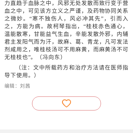
力直趋于血脉之中，风邪无处发散而致行变于营
血之中，可见该方立义之严谨，及药物协同关系
之微妙。“寒不独伤人，风必冲其先”，引而入
之，方能为病。故柯琴指出，“桂枝赤色通心，
温能散寒，甘能益气生血，辛能发散外邪，内辅
君主发阳气而为汗，故麻、葛、青龙，凡可发法
剂咸用之，唯桂枝汤可不用麻黄，而麻黄汤不可
无桂枝也”。（冯向东）
（注：文中所载药方和治疗方法请在医师指
导下使用。）
编辑：刘茜