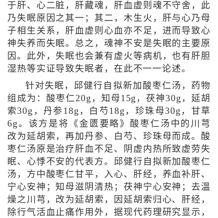
于肝、心二脏，肝藏魂，肝血虚则魂不守舍，此
乃失眠原因之其一；其二，木生火，肝与心乃母
子相生关系，肝血虚则心血亦不足，进而导致心
神失养而失眠。总之，魂神不安是失眠的主要原
因。此外，失眠也会兼有虚火等病机，也有肝胆
湿热等实证导致失眠者，在此不一一论述。
针对失眠，邱健行自拟新加酸枣仁汤，药物
组成为：酸枣仁20g，知母15g，茯神30g，延胡
索30g，丹参18g，白芍18g，珍珠母30g，甘草
6g。该方是将《金匮要略》酸枣仁汤中的川芎
改为延胡索，再加丹参、白芍、珍珠母而成。酸
枣仁汤原是治疗肝血不足、阴虚内热所致虚劳失
眠、心悸不安的代表方。邱健行自拟新加酸枣仁
汤，方中酸枣仁甘平，入心、肝经，养血补肝、
宁心安神；知母滋阴清热；茯神宁心安神；去温
燥之川芎，改为延胡索，因延胡索归心、肝经，
除行气活血止痛作用外，据现代药理研究显示，