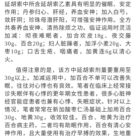
延胡索中所含延胡索乙素具有明显的催眠、安定
作用；丹参归心、肝经，养血安神；加入白芍，
敛肝阴；珍珠母潜肝阳，可增强安神作用。全方
共奏养血安神、清热除烦之功。临证运用时灵活
加减：彻夜难眠者，加合欢皮18g、夜交藤
30g、百合20g；妇人脏躁者，加浮小麦20g、大
枣10g；口舌生疮、咽痛者，加黄连6g以清心
火。
值得注意的是，该方中延胡索剂量要重用至
30g以上。加减运用中，加百合不单可以改善失
眠，往往对心悸也有良效。笔者在临床上经常接
诊失眠伴有心悸的更年期女性患者，很多心脏神
经官能症患者也兼有心悸、失眠症状。针对以上
情况，笔者常常在新加酸枣仁汤基础上加用百合
30g、地黄30g，收效较佳。百合、地黄为治疗
百合病主药，二者均有助眠作用，百合有清心安
神作用，且大量使用有治疗早搏的效果，生地重