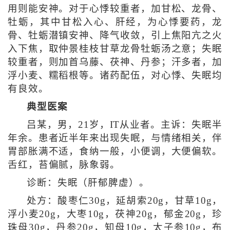
用则能安神。对于心悸较重者，加甘松、龙骨、
牡蛎，其中甘松入心、肝经，为心悸要药，龙
骨、牡蛎潜镇安神、降气收敛，引上焦阳亢之火
入下焦，取仲景桂枝甘草龙骨牡蛎汤之意；失眠
较重者，则加首乌藤、茯神、丹参；汗多者，加
浮小麦、糯稻根等。诸药配伍，对心悸、失眠均
有良效。
典型医案
吕某，男，21岁，IT从业者。主诉：失眠半
年余。患者近半年来出现失眠，与情绪相关，伴
胃部胀满不适，食纳一般，小便调，大便偏软。
舌红，苔偏腻，脉象弱。
诊断：失眠（肝郁脾虚）。
处方：酸枣仁30g，延胡索20g，甘草10g，
浮小麦20g，大枣10g，茯神20g，郁金20g，珍
珠母30g，丹参20g，知母10g，太子参10g，布