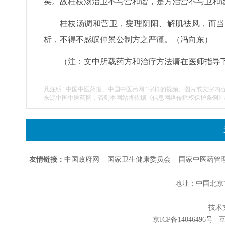
矣。故桂枝汤治卫不与营和谐，是方治营不与卫和谐
桂枝汤调和营卫，燮理阴阳、解肌祛风，而当
析，不得不感叹仲景公制方之严谨。（冯向东）
（注：文中所载药方和治疗方法请在医师指导
凡注明 “中国中医药报、中国中医药网” 字样的视频、图片或文字内
来源中国中医药网，否则本网站将依据《信息网络传播权保护条例》
友情链接：
中国政府网
国家卫生健康委员会
国家中医药管
地址：中国北京市朝
技术支持
京ICP备14046496号
互