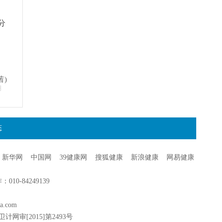
分
茜)
明
态
新华网
中国网
39健康网
搜狐健康
新浪健康
网易健康
0-84249139
a.com
卫计网审[2015]第2493号