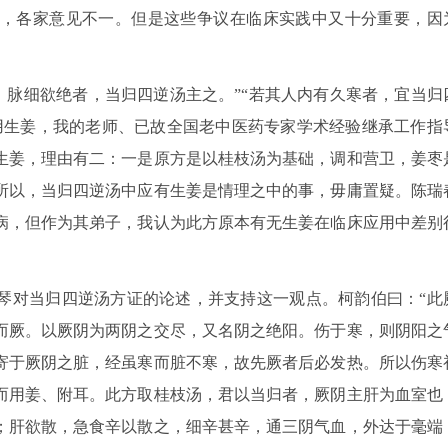
，各家意见不一。但是这些争议在临床实践中又十分重要，因
。
，脉细欲绝者，当归四逆汤主之。”“若其人内有久寒者，宜当归
用生姜，我的老师、已故全国老中医药专家学术经验继承工作指
生姜，理由有二：一是原方是以桂枝汤为基础，调和营卫，姜枣
所以，当归四逆汤中应有生姜是情理之中的事，毋庸置疑。陈瑞
病，但作为其弟子，我认为此方原本有无生姜在临床应用中差别
琴对当归四逆汤方证的论述，并支持这一观点。柯韵伯曰：“此
而厥。以厥阴为两阴之交尽，又名阴之绝阳。伤于寒，则阴阳之
寄于厥阴之脏，经虽寒而脏不寒，故先厥者后必发热。所以伤寒
而用姜、附耳。此方取桂枝汤，君以当归者，厥阴主肝为血室也
；肝欲散，急食辛以散之，细辛甚辛，通三阴气血，外达于毫端