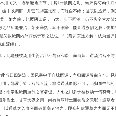
不用同义；通草能通关节，用以开厥阴之阖。当归得芍药生血
。缓中以调肝，则营气得至太阴，而脉自不绝；温表以逐邪，则
姜、附之峻，此厥阴四逆，与太、少不同治，仍不失辛甘发散
散之品所能兼治。茱萸辛热，猛于细辛，能直通厥阴之脏，仍加
是又救厥阴内外两伤于寒之法也。”（附罗东逸方解：认为当归
气血流经）。
余，此是桂枝汤用生姜治卫不与营和谐，而当归四逆汤治营不与
“此当归四逆汤，因风寒中于血脉而逆，当归四逆所由立也。风
可得，邪涩于经，营气不流，非温通其血脉不可，当归血中气药
也；细辛泄厥阴血分之寒者也。大枣之用多于桂枝汤一倍有奇，
盛则侮土，甘草大枣之用，尚有兼厚脾土而御侮之意耶！通草者
，以通草之入血分而破阻塞者治之，即众药借通草之力而无不