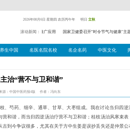
2026年08月6日 星期四
农历丙午年 明日
立秋
中（壮瑶）药药膳食疗推广应用
滚动新闻：
国家卫健委召开"时令节气与健康"主
养生中国
名医名院名校
名企名药
中医文化
主治“营不与卫和谐”
来源：中国中医药报4版
作者：冯向东
枝、芍药、细辛、通草、甘草、大枣组成。我在讨论当归四逆
与营和谐，而当归四逆汤治疗营不与卫和谐；桂枝汤治风寒束表
从古到今争议很多，尤其在关于方中生姜是误抄丢失还是仲景公