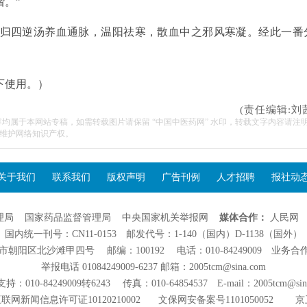
。”
归四逆汤养血通脉，温阳祛寒，散血中之邪风寒凝。经此一番
下使用。）
(责任编辑:刘
容均属于本网站专稿，如需转载图片请保留 “中国中医药网” 水印，转载文字内容请注
维护网络知识产权。
关于我们
联系我们
版权声明
广告刊例
人才招聘
报社动
理局
国家药品监督管理局
中央国家机关举报网
媒体合作：
人民网
国内统一刊号：CN11-0153 邮发代号：1-140（国内）D-1138（国外）
阳区北沙滩甲四号 邮编：100192 电话：010-84249009 业务合作：01
举报电话 01084249009-6237 邮箱：2005tcm@sina.com
：010-84249009转6243 传真：010-64854537 E-mail：2005tcm@sin
联网新闻信息许可证10120210002
文保网安备案号1101050052
京