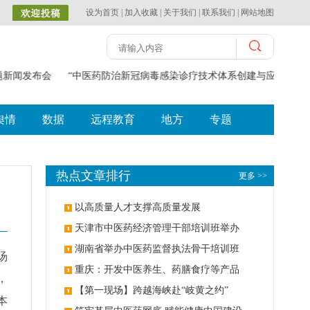
设为首页
|
加入收藏
|
关于我们
|
联系我们
|
网站地图
题新闻发布会
“中医药防治新冠病毒感染诊疗技术体系创建与应用”获2
舆情
数据
远程教育
地方
专题
热点文章排行
更多 >>
以高质量人才支撑高质量发展
天津市中医药经济管理干部培训班举办
湖南省举办中医药监督执法骨干培训班
汤
重庆：开发中医养生、药膳食疗等产品
，
【第一现场】跨越海峡赴“岐黄之约”
本