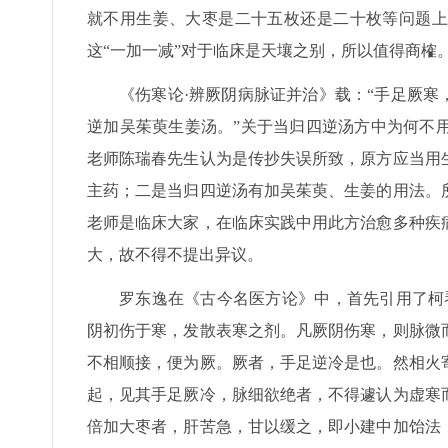
就不用生姜、大枣是二十五枚还是二十枚等问题上
这“一加一减”对于临床是天壤之别，所以值得商榷
《伤寒论·辨厥阴病脉证并治》载：“手足厥寒
逆加吴茱萸生姜汤。”关于当归四逆汤方中为何不
老师陈瑞春先生认为是传抄失误所致，原方应当用
主药；二是当归四逆汤有加吴茱萸、生姜的用法。
老师是临床大家，在临床实践中用此方治愈多种疾
大，故不得不提出异议。
罗东逸在《古今名医方论》中，首先引用了柯
阴初伤于寒，发散表寒之剂。凡厥阴伤寒，则脉微
不相顺接，便为厥。厥者，手足逆冷是也。然相火
起，见其手足厥冷，脉细欲绝者，不得遽认为虚寒
倍加大枣者，肝苦急，甘以缓之，即小建中加饴法