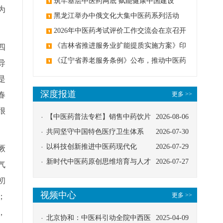
筑牢基层中医药网底 赋能健康中国建设
为
黑龙江举办中俄文化大集中医药系列活动
2026年中医药考试评价工作交流会在京召开
《吉林省推进服务业扩能提质实施方案》印
四
发：创建中医类国家医学中心
《辽宁省养老服务条例》公布，推动中医药
导
与养老融合发展
是
深度报道
春
更多 >>
很
【中医药普法专栏】销售中药饮片
2026-08-06
应告知煎服方法及注意事项
共同坚守中国特色医疗卫生体系
2026-07-30
以科技创新推进中医药现代化
2026-07-29
厥
新时代中医药原创思维培育与人才
2026-07-27
气
发展路径探索
初
视频中心
更多 >>
；
，
北京协和：中医科引动全院中西医
2025-04-09