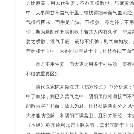
力比麻黄，用以代生姜，不欲其横散也，与麻黄汤
中，大枣同甘草益气于里，桂枝得细辛而气血流经
气得行四末，而手足自温。不须参、苓之补，不用
理，斯为厥阴伤寒表剂欤！若其人内有久寒，非发
姜之横散，淫气于筋，筋脉不沮弛，则气血如故。
芍药和于血中，大枣同甘草益于里，桂枝得细辛而
是方不用生姜，而大枣之用多于桂枝汤一倍有
和谐的重要区别。
清代医家陈亮斯在其《伤寒论注》中分析道：
中于血脉，则已入营气之中，阴阳虽欲相顺接而不
能散内寒而和血，故以为君。桂枝祛厥阴血分之风
大枣能助经脉，和阴阳而调营卫，且邪并肝经，木
《本经》称其通利九窍血脉关节，盖邪气阻于血分