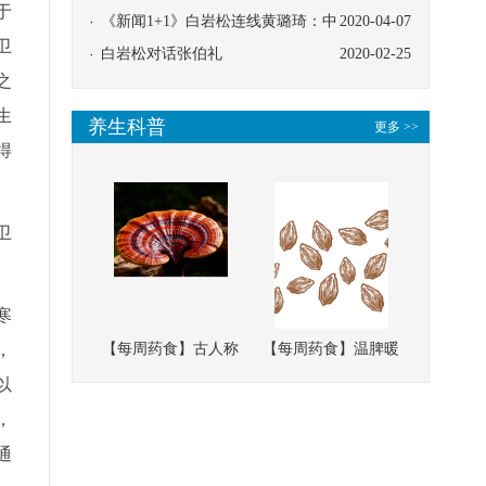
于
协同
《新闻1+1》白岩松连线黄璐琦：中
2020-04-07
卫
医救治的临床效果
白岩松对话张伯礼
2020-02-25
之
生
养生科普
更多 >>
得
卫
寒
，
【每周药食】古人称
【每周药食】温脾暖
它为“仙草”，滋补强
肾、固精缩尿，这味
以
壮、培本固元
南方本草的种子，药
，
食同源有讲究
通