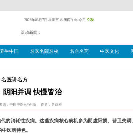
2026年08月7日 星期五
农历丙午年 今日
立秋
滚动新闻：
养生中国
名医名院名校
名企名药
中医文化
名医讲名方
：阴阳并调 快慢皆治
来源：中国中医药报4版
作者：史载祥
结代的消耗性疾病。这些疾病核心病机多为阴虚阳损、营卫失调
的中医药特色。