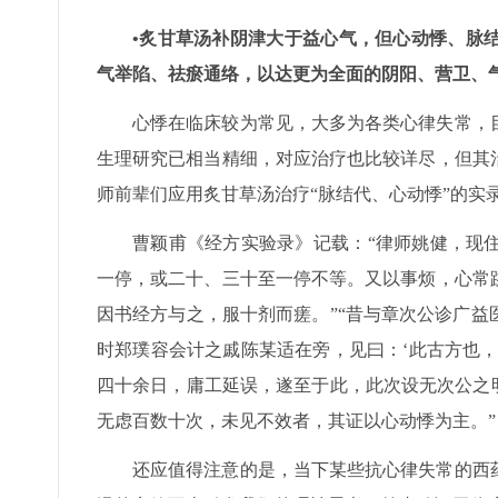
•炙甘草汤补阴津大于益心气，但心动悸、脉
气举陷、祛瘀通络，以达更为全面的阴阳、营卫、
心悸在临床较为常见，大多为各类心律失常，
生理研究已相当精细，对应治疗也比较详尽，但其
师前辈们应用炙甘草汤治疗“脉结代、心动悸”的实
曹颖甫《经方实验录》记载：“律师姚健，现
一停，或二十、三十至一停不等。又以事烦，心常
因书经方与之，服十剂而瘥。”“昔与章次公诊广
时郑璞容会计之戚陈某适在旁，见曰：‘此古方也
四十余日，庸工延误，遂至于此，此次设无次公之
无虑百数十次，未见不效者，其证以心动悸为主。”
还应值得注意的是，当下某些抗心律失常的西