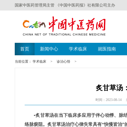
国家中医药管理局主管 《中国中医药报》社有限公司主办
首页
新闻中心
学术临床
就医指南
当前位置：
学术临床
>
诊治心悟
>
炙甘草汤
时间：2023-08-14
•炙甘草汤在当下临床多应用于伴心动悸、脉
络脉瘀阻。炙甘草汤治疗心律失常具有“快慢皆治”