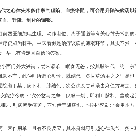
结代之心律失常多伴宗气虚陷、血瘀络阻，可合用升陷祛瘀汤以
气血、升降、制化的调整。
目前西医细胞电生理、动作电位、离子通道等有关心律失常的病
治疗仍颇为棘手。中医看似是治疗该病的薄弱环节，其实不然，
录，早已有肯定且自信的答案。
住小西门外大兴街，尝来请诊，眠食无恙，按其脉结代，约十余
跳跃不宁，此仲师所谓心动悸、脉结代，炙甘草汤主之之证是也
益医院庖丁某，病下利，脉结代，次公疏炙甘草汤去麻仁方与之。
，安能疗今病？’次公忿与之争，仅服一剂，即利止脉和。盖病起
明眼，则病所受痛苦，不知伊于胡底也。”书中还说：“余用本方
药，因作用单一且有不良反应，其本身就可引起心律失常。炙甘