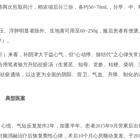
钟，将两次煎取药汁，稍浓缩后分三份，各约50~70mL，分早、中、
血压、浮肿明显者除外。生地黄可用至60~250g，服后患者有便溏
半）。
斤）来看，补阴津大于益心气，但“心动悸、脉结代”之心律失常
合用笔者验方升陷祛瘀汤（生黄芪、知母、党参、桔梗、柴胡、
祛瘀通络，以达更为全面的阴阳、营卫、气血、升降、制化的
典型医案
）
诉：心慌、气短反复发作2年，加重半年。患者2015年9月劳累后出
频消融治疗后恢复窦性心律，术后10个月心房颤动复发。于201