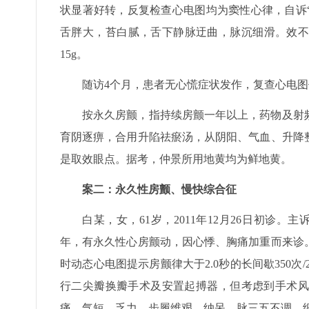
状显著好转，反复检查心电图均为窦性心律，自诉
舌胖大，苔白腻，舌下静脉迂曲，脉沉细滑。效不更
15g。
随访4个月，患者无心慌症状发作，复查心电
按永久房颤，指持续房颤一年以上，药物及射
育阴逐痹，合用升陷祛瘀汤，从阴阳、气血、升降
是取效眼点。据考，仲景所用地黄均为鲜地黄。
案二：永久性房颤、慢快综合征
白某，女，61岁，2011年12月26日初诊
年，有永久性心房颤动，因心悸、胸痛加重而来诊
时动态心电图提示房颤律大于2.0秒的长间歇350次
行二尖瓣换瓣手术及安置起搏器，但考虑到手术风
痛、气短，乏力，步履维艰，纳呆，脉三五不调、