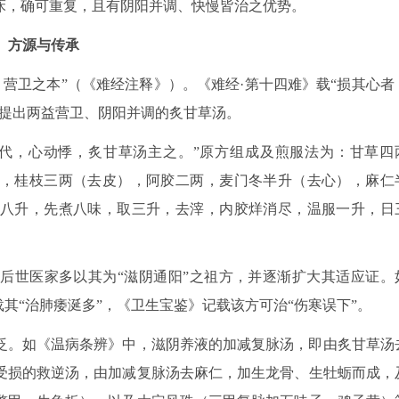
床，确可重复，且有阴阳并调、快慢皆治之优势。
方源与传承
，营卫之本”（《难经注释》）。《难经·第十四难》载“损其心者
景提出两益营卫、阴阳并调的炙甘草汤。
代，心动悸，炙甘草汤主之。”原方组成及煎服法为：甘草四
，桂枝三两（去皮），阿胶二两，麦门冬半升（去心），麻仁
八升，先煮八味，取三升，去滓，内胶烊消尽，温服一升，日
后世医家多以其为“滋阴通阳”之祖方，并逐渐扩大其适应证。
其“治肺痿涎多”，《卫生宝鉴》记载该方可治“伤寒误下”。
泛。如《温病条辨》中，滋阴养液的加减复脉汤，即由炙甘草汤
受损的救逆汤，由加减复脉汤去麻仁，加生龙骨、生牡蛎而成，