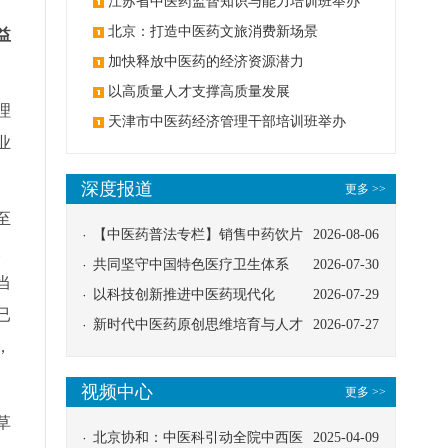
办
江苏省中医药监督知识与能力培训班举办
北京：打造中医药文旅消费新场景
益
加快释放中医药的经济资源潜力
以高质量人才支撑高质量发展
理
天津市中医药经济管理干部培训班举办
业
深度报道
更多 >>
至
【中医药普法专栏】销售中药饮片
2026-08-06
。
应告知煎服方法及注意事项
共同坚守中国特色医疗卫生体系
2026-07-30
当
以科技创新推进中医药现代化
2026-07-29
已
新时代中医药原创思维培育与人才
2026-07-27
，
发展路径探索
视频中心
更多 >>
草
北京协和：中医科引动全院中西医
2025-04-09