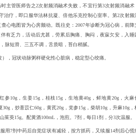
当时主管医师告之2次射频消融术失败，不宜行第3次射频消融术
守治疗，即口服华法林抗凝、倍他乐克控制心室率。第2次射频
查心电图皆为心房颤动。既往史：2007年诊断为冠心病，前降
气短伴有乏力，活动后尤甚，劳累后胸痛、胸闷，夜寐欠安，入睡
形，脉短滑、三五不调，舌质暗，苔白稍腻。
发），冠状动脉粥样硬化性心脏病，稳定型心绞痛。
10g，生姜15g，桂枝15g，生地黄40g，鲜地黄20g，火麻
30g，炒薏苡仁60g，黄芪20g，党参15g，柴胡10g，升麻10g，
g，山茱萸15g。配黄酒100mL，泡煎。7剂，每日1剂，分3次温服。
，服用7剂中药后自觉症状有减轻，按方抓药，又续服14剂后心慌