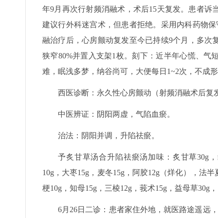
年9月再次行射频消融术，术后15天复发。患者诉
建议行外科迷宫术，但患者拒绝。采用内科药物保
融治疗后，心房颤动复发至今已持续9个月，多次复
狭窄80%并置入支架1枚。刻下：近半年心慌、
难，眠浅多梦，纳谷尚可，大便每日1~2次，不成
西医诊断：永久性心房颤动（射频消融术后复
中医辨证：阴阳两虚，气陷血瘀。
治法：阴阳并调，升陷祛瘀。
予炙甘草汤合升陷祛瘀汤加味：炙甘草30g，红参
10g，大枣15g，麦冬15g，阿胶12g（烊化），法半夏
梗10g，知母15g，三棱12g，莪术15g，益母草30
6月26日二诊：患者家住外地，就医路途遥远