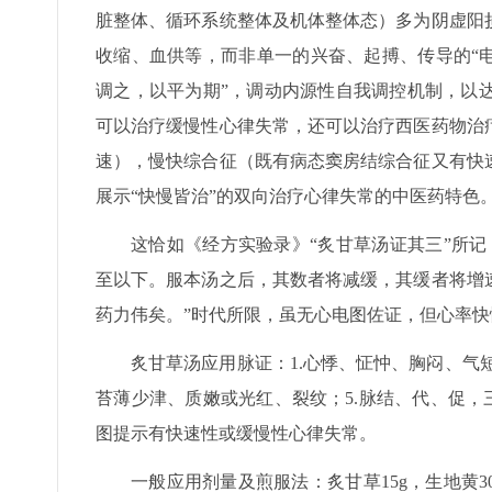
脏整体、循环系统整体及机体整体态）多为阴虚阳
收缩、血供等，而非单一的兴奋、起搏、传导的“
调之，以平为期”，调动内源性自我调控机制，以
可以治疗缓慢性心律失常，还可以治疗西医药物治
速），慢快综合征（既有病态窦房结综合征又有快
展示“快慢皆治”的双向治疗心律失常的中医药特色
这恰如《经方实验录》“炙甘草汤证其三”所
至以下。服本汤之后，其数者将减缓，其缓者将增
药力伟矣。”时代所限，虽无心电图佐证，但心率
炙甘草汤应用脉证：1.心悸、怔忡、胸闷、气短
苔薄少津、质嫩或光红、裂纹；5.脉结、代、促，
图提示有快速性或缓慢性心律失常。
一般应用剂量及煎服法：炙甘草15g，生地黄30g