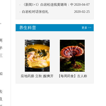
协同
《新闻1+1》白岩松连线黄璐琦：中
2020-04-07
医救治的临床效果
白岩松对话张伯礼
2020-02-25
，
养生科普
更多 >>
两
半
三
如
应地药膳·立秋 |酸爽开
【每周药食】古人称
胃，一口入魂！喝下
它为“仙草”，滋补强
这碗汤，滋阴润燥、
壮、培本固元
去
清热降火
及