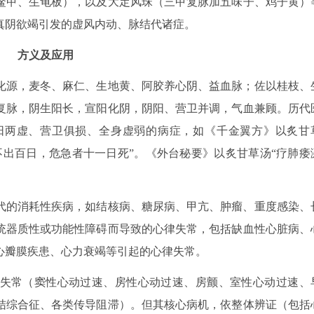
鳖甲、生龟板），以及大定风珠（三甲复脉加五味子、鸡子黄）
真阴欲竭引发的虚风内动、脉结代诸症。
方义及应用
化源，麦冬、麻仁、生地黄、阿胶养心阴、益血脉；佐以桂枝、
复脉，阴生阳长，宣阳化阴，阴阳、营卫并调，气血兼顾。历代
阳两虚、营卫俱损、全身虚弱的病症，如《千金翼方》以炙甘
不出百日，危急者十一日死”。《外台秘要》以炙甘草汤“疗肺痿
代的消耗性疾病，如结核病、糖尿病、甲亢、肿瘤、重度感染、
统器质性或功能性障碍而导致的心律失常，包括缺血性心脏病、
心瓣膜疾患、心力衰竭等引起的心律失常。
失常（窦性心动过速、房性心动过速、房颤、室性心动过速、
结综合征、各类传导阻滞）。但其核心病机，依整体辨证（包括