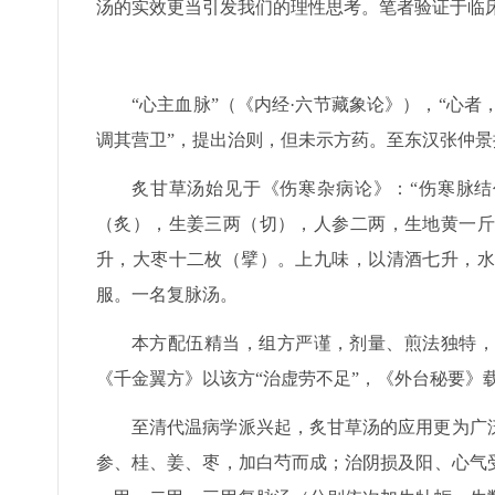
汤的实效更当引发我们的理性思考。笔者验证于临
“心主血脉”（《内经·六节藏象论》），“心者
调其营卫”，提出治则，但未示方药。至东汉张仲
炙甘草汤始见于《伤寒杂病论》：“伤寒脉结
（炙），生姜三两（切），人参二两，生地黄一斤
升，大枣十二枚（擘）。上九味，以清酒七升，水
服。一名复脉汤。
本方配伍精当，组方严谨，剂量、煎法独特，
《千金翼方》以该方“治虚劳不足”，《外台秘要》载
至清代温病学派兴起，炙甘草汤的应用更为广
参、桂、姜、枣，加白芍而成；治阴损及阳、心气