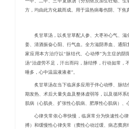
一甲、二甲、三甲复脉汤（分别依次加生牡蛎、生
方，均由此方化裁而成。用于温热病毒伤阴、下焦
炙甘草汤，以炙甘草配人参、大枣补心气、滋
姜、清酒振奋心阳、行气血。全方滋阴养血、通阳
家应用本方治疗以“脉结代、心动悸”为主症的阴
汤“治虚劳不足，汗出而闷，脉结悸，行动如常，
唾多，心中温温液液者”。
炙甘草汤在当下临床多应用于伴心动悸、脉结
期发热、术后大量失血及整体虚弱等，以及循环系
肌病（心肌炎、扩张性心肌病、肥厚性心肌病）、
心律失常依心率快慢，临床常分为快速性心律
搏）和缓慢性心律失常（窦性心动过缓、病态窦房