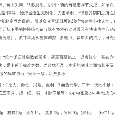
损、营卫失调、络脉瘀阻。阴阳平衡的自稳态调节失控，如泵血
电路”障碍，治疗当遵生克制化、亢害承制，“谨察其阴阳之所在
达复脉定悸之目的。所以炙甘草汤既可以治疗快速性心律失常，
疗无从下手的快慢综合征（既有窦性心动过缓又有快速房性心动
速房颤）。炙甘草汤从整体调控、多靶点、多层面的治疗，可充
。
记：“按本汤证脉象数者居多，甚至百至以上，迟者较少，甚在六
速，悉渐近于标准之数。盖过犹不及，本汤能削其过而益其不及
快慢的标准与当下完全一致，足资参考。
；2.乏力、倦怠、消瘦、虚弱；3.面色无华、口干、便约不畅；4
三五不调，虚、细、弱，寸脉不足等；6.心电图及24小时动态心
，桂枝10g，麦冬15g，党参15g，阿胶10g（烊化），麻仁12g