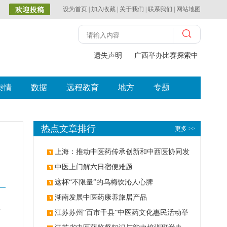
设为首页
|
加入收藏
|
关于我们
|
联系我们
|
网站地图
遗失声明
广西举办比赛探索中（壮瑶）
舆情
数据
远程教育
地方
专题
热点文章排行
更多 >>
上海：推动中医药传承创新和中西医协同发
展
中医上门解六日宿便难题
这杯“不限量”的乌梅饮沁人心脾
湖南发展中医药康养旅居产品
、
江苏苏州“百市千县”中医药文化惠民活动举