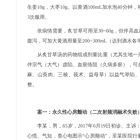
生姜10g，大枣10g。以黄酒100mL加水泡40分
3次服用。
依病情需要，炙甘草可用至30~60g，但伴高
腹泻，可加大黄酒用量至200~300mL（达到酒水各
从炙甘草汤的药物组成剂量比重（尤其生地一
伴宗气（大气）虚陷、血瘀络阻（久病多瘀），可
麻、山萸肉、三棱、莪术、益母草）以益气举陷、
整。
案一：永久性心房颤动（二次射频消融术失败
李某，男，65岁，2017年6月19日初诊。主
心慌、气短，查心电图示“心房颤动”，至某医院行射