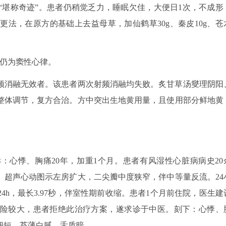
“堪称奇迹”。患者仍稍觉乏力，睡眠欠佳，大便日1次，不成形
法，在原方的基础上去益母草，加仙鹤草30g、秦皮10g、苍
图仍为窦性心律。
频消融无效者。该患者两次射频消融均失败。炙甘草汤燮理阴阳
整体调节，复方合治。方中突出生地黄用量，且使用部分鲜地黄
。主诉：心悸、胸痛20年，加重1个月。患者有风湿性心脏病病史20
。超声心动图示左房扩大，二尖瓣中度狭窄，伴中等量反流。24
/24h，最长3.97秒，伴室性期前收缩。患者1个月前住院，医生建
险较大，患者拒绝此治疗方案，遂求诊于中医。刻下：心悸、
细短，苔薄白腻，舌质暗。