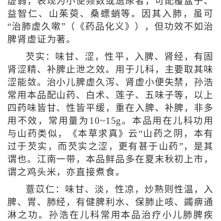
虚弱，表现为小便频数或遗尿者，可配覆盆子、
益智仁、山茱萸、桑螵蛸等。因其入肺，虽可
“治肺虚久嗽”（《药品化义》），但功效不如治
脾肾虚证为著。
芡实：味甘、涩，性平，入脾、肾经，有固
肾涩精、补脾止泄之效。用于儿科，主要取其味
涩能敛。治小儿脾虚久泻、肾虚小便失禁，孙浩
常用本品配山药、白术、莲子、五味子等，以上
四药味皆甘、性皆平缓，重在入脾、补脾，非多
用不效，常用量为10~15g。本品用在儿科功用
与山药类似，《本草求真》云“山药之阴，本有
过于芡实，而芡实之涩，更有甚于山药”，是其
谓也。江南一带，本品鲜品多在夏末秋初上市，
谓之鸡头米，亦直接煮食。
薏苡仁：味甘、淡，性凉，炒熟则性温，入
脾、胃、肺经，有健脾利水、保肺止咳、蠲痹通
淋之功。孙浩在儿科常用本品治疗小儿肺脾疾