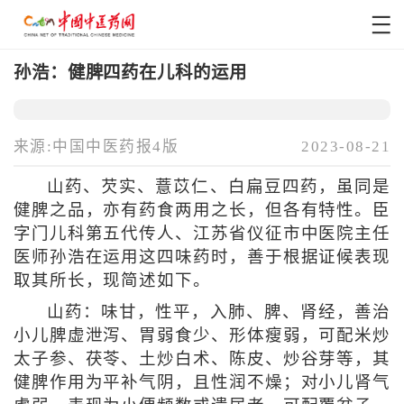
孙浩：健脾四药在儿科的运用
来源:中国中医药报4版
2023-08-21
山药、芡实、薏苡仁、白扁豆四药，虽同是
健脾之品，亦有药食两用之长，但各有特性。臣
字门儿科第五代传人、江苏省仪征市中医院主任
医师孙浩在运用这四味药时，善于根据证候表现
取其所长，现简述如下。
山药：味甘，性平，入肺、脾、肾经，善治
小儿脾虚泄泻、胃弱食少、形体瘦弱，可配米炒
太子参、茯苓、土炒白术、陈皮、炒谷芽等，其
健脾作用为平补气阴，且性润不燥；对小儿肾气