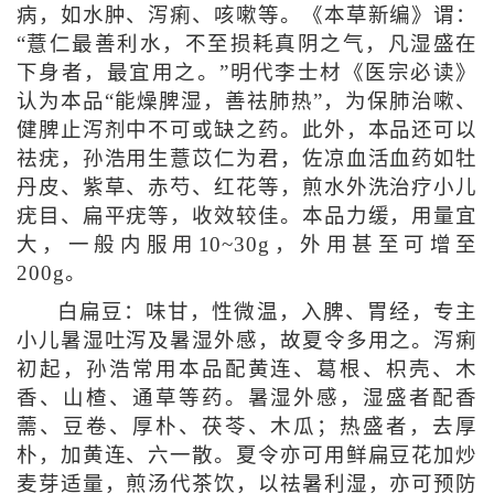
病，如水肿、泻痢、咳嗽等。《本草新编》谓：
“薏仁最善利水，不至损耗真阴之气，凡湿盛在
下身者，最宜用之。”明代李士材《医宗必读》
认为本品“能燥脾湿，善祛肺热”，为保肺治嗽、
健脾止泻剂中不可或缺之药。此外，本品还可以
祛疣，孙浩用生薏苡仁为君，佐凉血活血药如牡
丹皮、紫草、赤芍、红花等，煎水外洗治疗小儿
疣目、扁平疣等，收效较佳。本品力缓，用量宜
大，一般内服用10~30g，外用甚至可增至
200g。
白扁豆：味甘，性微温，入脾、胃经，专主
小儿暑湿吐泻及暑湿外感，故夏令多用之。泻痢
初起，孙浩常用本品配黄连、葛根、枳壳、木
香、山楂、通草等药。暑湿外感，湿盛者配香
薷、豆卷、厚朴、茯苓、木瓜；热盛者，去厚
朴，加黄连、六一散。夏令亦可用鲜扁豆花加炒
麦芽适量，煎汤代茶饮，以祛暑利湿，亦可预防