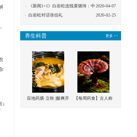
协同
《新闻1+1》白岩松连线黄璐琦：中
2020-04-07
解
医救治的临床效果
白岩松对话张伯礼
2020-02-25
。
，
养生科普
、
更多 >>
农
杂
应地药膳·立秋 |酸爽开
【每周药食】古人称
茜)
胃，一口入魂！喝下
它为“仙草”，滋补强
明
这碗汤，滋阴润燥、
壮、培本固元
清热降火