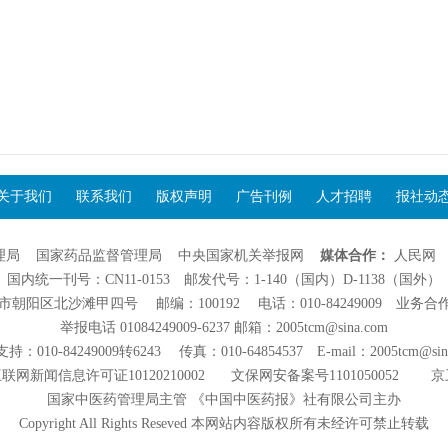
关于我们
联系我们
版权声明
广告刊例
人才招聘
报社动
理局
国家药品监督管理局
中央国家机关举报网
媒体合作：
人民网
国内统一刊号：CN11-0153 邮发代号：1-140（国内）D-1138（国外）
阳区北沙滩甲四号 邮编：100192 电话：010-84249009 业务合作：01
举报电话 01084249009-6237 邮箱：2005tcm@sina.com
：010-84249009转6243 传真：010-64854537 E-mail：2005tcm@sin
联网新闻信息许可证10120210002
文保网安备案号1101050052
京
国家中医药管理局主管 《中国中医药报》社有限公司主办
Copyright All Rights Reseved 本网站内容版权所有未经许可禁止转载