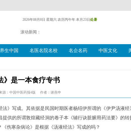
2026年08月8日 星期六
农历丙午年 本月23日
处暑
滚动新闻：
养生中国
名医名院名校
名企名药
中医文化
法》是一本食疗专书
来源：中国中医药报4版
作者：谢燕申
经法》写成。其依据是民国时期医者杨绍伊所谓的《伊尹汤液经
大昌提供的所谓敦煌藏经洞的卷子本《辅行诀脏腑用药法要》的转
？《伤寒杂病论》是根据《汤液经法》写成的吗？