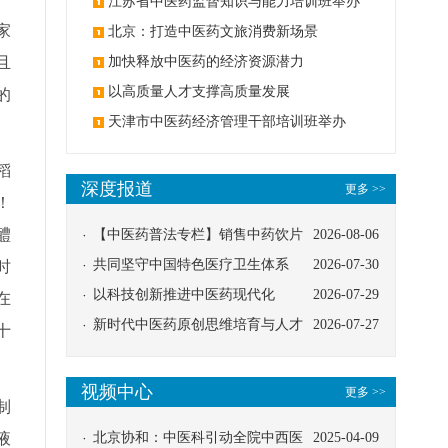
办
江苏省中医药监督知识与能力培训班举办
家
北京：打造中医药文旅消费新场景
且
加快释放中医药的经济资源潜力
以高质量人才支撑高质量发展
的
天津市中医药经济管理干部培训班举办
稻
深度报道
更多 >>
！
醴
【中医药普法专栏】销售中药饮片
2026-08-06
应告知煎服方法及注意事项
共同坚守中国特色医疗卫生体系
2026-07-30
时
以科技创新推进中医药现代化
2026-07-29
在
新时代中医药原创思维培育与人才
2026-07-27
十
发展路径探索
视频中心
更多 >>
制
液
北京协和：中医科引动全院中西医
2025-04-09