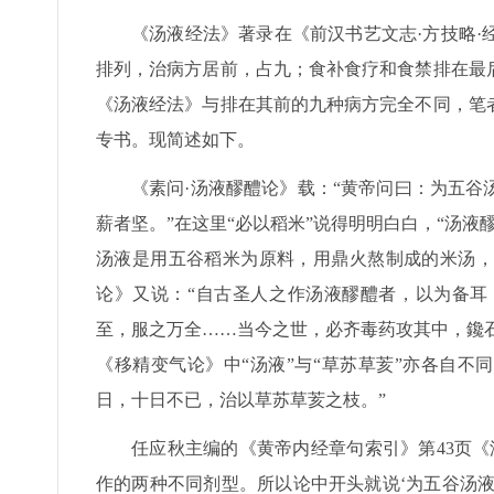
《汤液经法》著录在《前汉书艺文志·方技略
排列，治病方居前，占九；食补食疗和食禁排在最
《汤液经法》与排在其前的九种病方完全不同，笔
专书。现简述如下。
《素问·汤液醪醴论》载：“黄帝问曰：为五
薪者坚。”在这里“必以稻米”说得明明白白，“汤
汤液是用五谷稻米为原料，用鼎火熬制成的米汤，
论》又说：“自古圣人之作汤液醪醴者，以为备耳
至，服之万全……当今之世，必齐毒药攻其中，鑱石
《移精变气论》中“汤液”与“草苏草荄”亦各自不
日，十日不已，治以草苏草荄之枝。”
任应秋主编的《黄帝内经章句索引》第43页
作的两种不同剂型。所以论中开头就说‘为五谷汤液