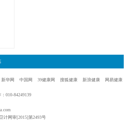
态
新华网
中国网
39健康网
搜狐健康
新浪健康
网易健康
0-84249139
a.com
卫计网审[2015]第2493号