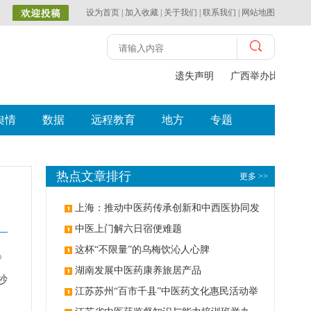
设为首页
|
加入收藏
|
关于我们
|
联系我们
|
网站地图
遗失声明
广西举办比赛探索
舆情
数据
远程教育
地方
专题
热点文章排行
更多 >>
上海：推动中医药传承创新和中西医协同发
展
中医上门解六日宿便难题
这杯“不限量”的乌梅饮沁人心脾
》
湖南发展中医药康养旅居产品
抄
江苏苏州“百市千县”中医药文化惠民活动举