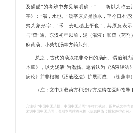
及醪醴”的考辨中亦见解明确：“……窃以为称云
字》：“湯，水也。”汤字原义是热水，至今日本还
齊为象形字，“禾、麦吐穗上平也”，其原意表
与“齊”通。东汉初年以前，湯（湯液）和齊（药剂
麻黄汤、小柴胡汤等方药煎剂。
总之，古代的汤液绝非今日的汤药。谓煎剂为
本草》，以为汤液”为滥觞。笔者认为《汤液经法
病论》并非根据《汤液经法》扩展而成。（谢燕申
（注：文中所载药方和治疗方法请在医师指导
凡注明 “中国中医药报、中国中医药网” 字样的视频、图片或文字内
来源中国中医药网，否则本网站将依据《信息网络传播权保护条例》