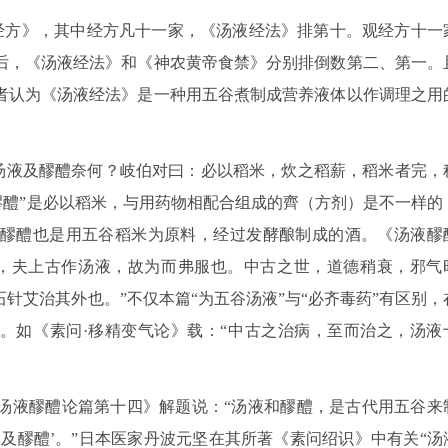
·经方》，其中经方凡十一家，《汤液经法》排第十。观经方十一
后，《汤液经法》和《神农黄帝食禁》分别排倒数第二、第一。
者认为《汤液经法》是一种用五谷煮制成营养液体以作调理之用
谷汤液及醪醴奈何？岐伯对曰：必以稻米，炊之稻薪，稻米者完，
液醪醴”是必以稻米，与用药物相配合组成的齊（方剂）是不一样的
醪醴也是用五谷稻米为原料，经过发酵酿制成的酒。《汤液醪
，夫上古作汤液，故为而弗服也。中古之世，道德稍衰，邪气
针艾治其外也。”不仅本篇“为五谷汤液”与“必齐毒药”有区别，
同。如《素问·移精变气论》载：“中古之治病，至而治之，汤液
《汤液醪醴论篇第十四》解题说：“汤液和醪醴，是古代用五谷来
及醪醴’。”日本医家丹波元坚在其所著《素问绍识》中有关“汤