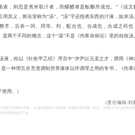
汤液，则恐是煮米取汁者，而醪醴者是酝酿所成也。”《说文
沿用其义，将浴室称为“汤”。“汤”字还指煮东西的汁液，如米汤
示整齐，后表一同、同等。剂，配合也、合成也，合成之药也
）是两个不同的概念，这个“湯”不是《伤寒杂病论》里的桂枝汤
汤液，殆以《针灸甲乙经》序言中“伊尹以元圣之才，撰用《神
》是一种用五谷烹煮调制营养液体以作调理之用的专书，《伤寒
）
下使用。）
(责任编辑:刘
容均属于本网站专稿，如需转载图片请保留 “中国中医药网” 水印，转载文字内容请注
维护网络知识产权。