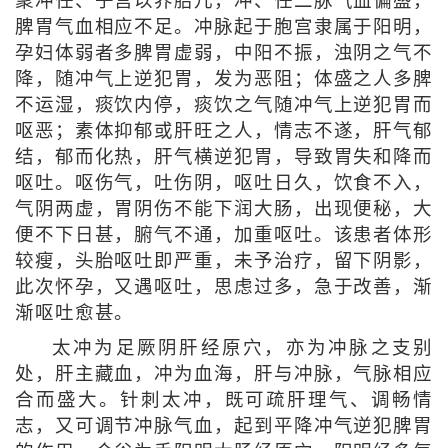
聚冲任、子宫以养胎儿，冲、任二脉气血偏盛，
脾胃气血相应不足。冲脉起于胞宫隶属于阳明，
孕妇体弱者多脾胃虚弱，中阳不振，浊阴之气不
降，随冲气上逆犯胃，发为恶阻；体盛之人多脾
不运湿，痰饮内停，痰饮之气随冲气上逆犯胃而
呕恶；素体抑郁或肝旺之人，情志不遂，肝气郁
结，郁而化热，肝气横逆犯胃，导致胃失和降而
呕吐。呕伤气，吐伤阴，呕吐日久，饮食不入，
气阴两虚，胃阴伤不能下润大肠，出现便秘，大
便不下日甚，腑气不通，加重呕吐。该患者体形
较瘦，头胎呕吐即严重，未予治疗，留下阴影，
此次怀孕，又遇呕吐，思虑过多，急于改善，渐
渐呕吐愈甚。
太冲为足厥阴肝经原穴，亦为冲脉之支别
处，肝主藏血，冲为血海，肝与冲脉，气脉相应
合而盛大。针刺太冲，既可疏肝理气、调畅情
志，又可调节冲脉气血，起到平降冲气逆犯脾胃