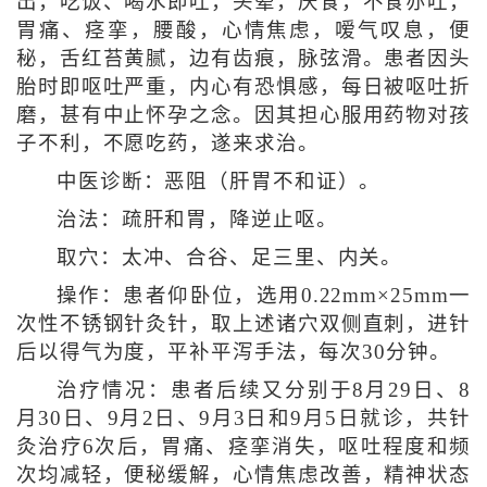
出，吃饭、喝水即吐，头晕，厌食，不食亦吐，
胃痛、痉挛，腰酸，心情焦虑，嗳气叹息，便
秘，舌红苔黄腻，边有齿痕，脉弦滑。患者因头
胎时即呕吐严重，内心有恐惧感，每日被呕吐折
磨，甚有中止怀孕之念。因其担心服用药物对孩
子不利，不愿吃药，遂来求治。
中医诊断：恶阻（肝胃不和证）。
治法：疏肝和胃，降逆止呕。
取穴：太冲、合谷、足三里、内关。
操作：患者仰卧位，选用0.22mm×25mm一
次性不锈钢针灸针，取上述诸穴双侧直刺，进针
后以得气为度，平补平泻手法，每次30分钟。
治疗情况：患者后续又分别于8月29日、8
月30日、9月2日、9月3日和9月5日就诊，共针
灸治疗6次后，胃痛、痉挛消失，呕吐程度和频
次均减轻，便秘缓解，心情焦虑改善，精神状态