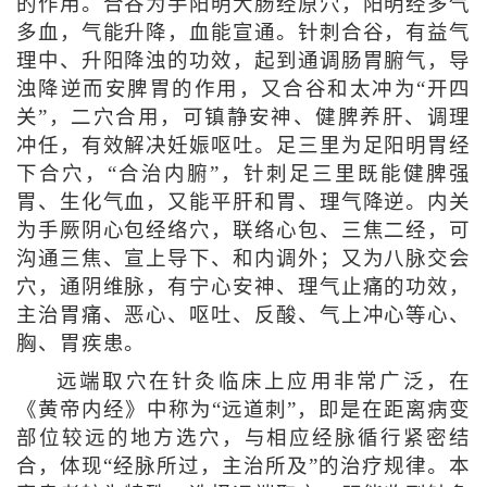
的作用。合谷为手阳明大肠经原穴，阳明经多气
多血，气能升降，血能宣通。针刺合谷，有益气
理中、升阳降浊的功效，起到通调肠胃腑气，导
浊降逆而安脾胃的作用，又合谷和太冲为“开四
关”，二穴合用，可镇静安神、健脾养肝、调理
冲任，有效解决妊娠呕吐。足三里为足阳明胃经
下合穴，“合治内腑”，针刺足三里既能健脾强
胃、生化气血，又能平肝和胃、理气降逆。内关
为手厥阴心包经络穴，联络心包、三焦二经，可
沟通三焦、宣上导下、和内调外；又为八脉交会
穴，通阴维脉，有宁心安神、理气止痛的功效，
主治胃痛、恶心、呕吐、反酸、气上冲心等心、
胸、胃疾患。
远端取穴在针灸临床上应用非常广泛，在
《黄帝内经》中称为“远道刺”，即是在距离病变
部位较远的地方选穴，与相应经脉循行紧密结
合，体现“经脉所过，主治所及”的治疗规律。本