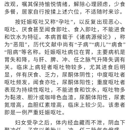
改观，嘱其保持愉悦情绪，解除心理顾虑，少食
多餐，居家自行按揉上述穴位，不适随时来诊。
按妊娠呕吐又称“孕吐”，以反复出现恶心、
呕吐、厌食甚至闻食即吐、食入即吐，不能进食
和饮水为特征。本病首载于《诸病源候论》，称
为“恶阻”，历代文献中尚有“子病”“病儿”“病食”
“阻病”等名称。妊娠呕吐病位在胃，主要病机是
胃失和降，与肝、脾、冲、任之脉气升降失调有
关。临床上病轻者呕吐物较多，尤其进食后明
显，伴有厌食、乏力，尿酮体阴性；中度呕吐者
呕吐频发，闻食亦吐，尿酮体阳性；重度呕吐者
表现为持续性呕吐，不能进食和饮水，呕吐物多
为黏液、胆汁或咖啡色血渣，尿酮体阳性，尿素
氮增高，血胆红素增高，临床上较少见。该患者
即是一例严重妊娠呕吐。
妇女受孕之后，体内经血藏而不泄，阴血下