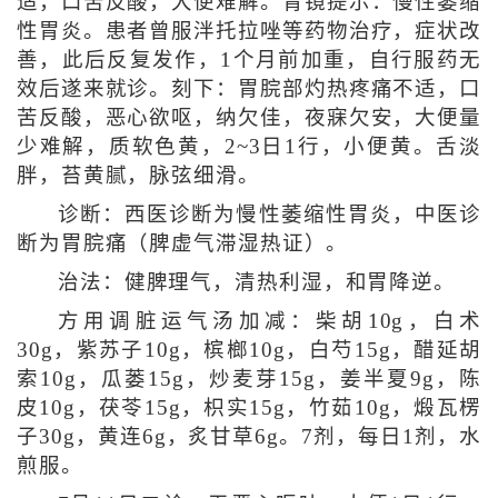
适，口苦反酸，大便难解。胃镜提示：慢性萎缩
性胃炎。患者曾服泮托拉唑等药物治疗，症状改
善，此后反复发作，1个月前加重，自行服药无
效后遂来就诊。刻下：胃脘部灼热疼痛不适，口
苦反酸，恶心欲呕，纳欠佳，夜寐欠安，大便量
少难解，质软色黄，2~3日1行，小便黄。舌淡
胖，苔黄腻，脉弦细滑。
诊断：西医诊断为慢性萎缩性胃炎，中医诊
断为胃脘痛（脾虚气滞湿热证）。
治法：健脾理气，清热利湿，和胃降逆。
方用调脏运气汤加减：柴胡10g，白术
30g，紫苏子10g，槟榔10g，白芍15g，醋延胡
索10g，瓜蒌15g，炒麦芽15g，姜半夏9g，陈
皮10g，茯苓15g，枳实15g，竹茹10g，煅瓦楞
子30g，黄连6g，炙甘草6g。7剂，每日1剂，水
煎服。