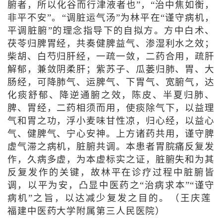
腑者，所以化谷而行津液者也”，“治中焦如衡，
非平不安”。“调脏运气汤”为林平在“谨守病机，
平调脏腑”的理念指导下的自拟方。方中白术、
茯苓归脾胃经，共奏健脾益气、渗湿利水之效；
柴胡、白芍归肝经，一疏一敛，二药合用，疏肝
解郁，兼敛阴柔肝；紫苏子、瓜蒌归肺、胃、大
肠经，可降肺气、运脾气、下胃气、宽腑气，达
化痰舒郁、降逆通腑之效，陈皮、半夏归肺、
脾、胃经，二药相须而用，使痰除气下，以益理
气和胃之功，浮小麦味甘性凉，归心经，以益心
气、健脾气、宁心安神。上方诸药共用，谨守脾
虚气滞之病机，脏腑共调。本患者胃脘痛反复发
作，久病多虚，为本虚标实之证，脏腑失和为其
反复发作的关键，故林平在诊疗过程中脏腑皆
调，以平为安，凸显中医药之“治病求本”“谨守
病机”之旨，以达减少复发之目的。（王庆莲
福建中医药大学附属第三人民医院）