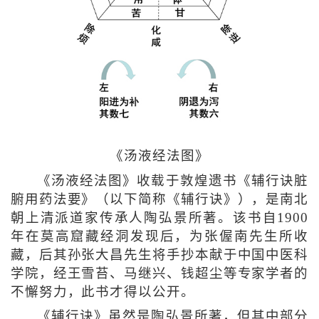
《汤液经法图》
《汤液经法图》收载于敦煌遗书《辅行诀脏
腑用药法要》（以下简称《辅行诀》），是南北
朝上清派道家传承人陶弘景所著。该书自1900
年在莫高窟藏经洞发现后，为张偓南先生所收
藏，后其孙张大昌先生将手抄本献于中国中医科
学院，经王雪苔、马继兴、钱超尘等专家学者的
不懈努力，此书才得以公开。
《辅行诀》虽然是陶弘景所著，但其中部分