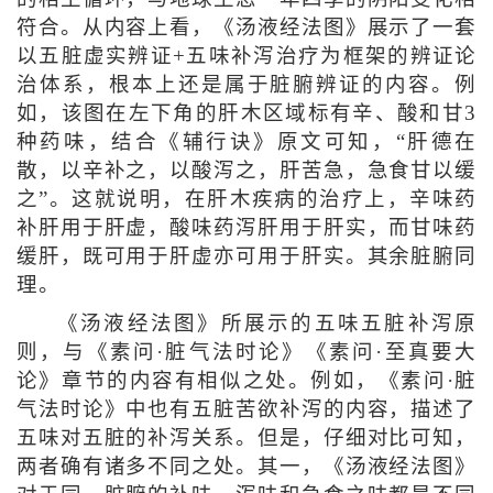
符合。从内容上看，《汤液经法图》展示了一套
以五脏虚实辨证+五味补泻治疗为框架的辨证论
治体系，根本上还是属于脏腑辨证的内容。例
如，该图在左下角的肝木区域标有辛、酸和甘3
种药味，结合《辅行诀》原文可知，“肝德在
散，以辛补之，以酸泻之，肝苦急，急食甘以缓
之”。这就说明，在肝木疾病的治疗上，辛味药
补肝用于肝虚，酸味药泻肝用于肝实，而甘味药
缓肝，既可用于肝虚亦可用于肝实。其余脏腑同
理。
《汤液经法图》所展示的五味五脏补泻原
则，与《素问·脏气法时论》《素问·至真要大
论》章节的内容有相似之处。例如，《素问·脏
气法时论》中也有五脏苦欲补泻的内容，描述了
五味对五脏的补泻关系。但是，仔细对比可知，
两者确有诸多不同之处。其一，《汤液经法图》