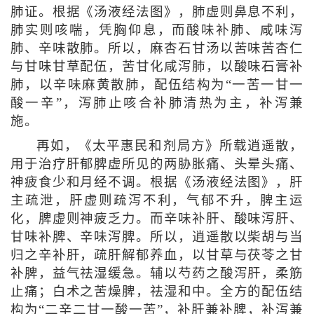
肺证。根据《汤液经法图》，肺虚则鼻息不利，
肺实则咳喘，凭胸仰息，而酸味补肺、咸味泻
肺、辛味散肺。所以，麻杏石甘汤以苦味苦杏仁
与甘味甘草配伍，苦甘化咸泻肺，以酸味石膏补
肺，以辛味麻黄散肺，配伍结构为“一苦一甘一
酸一辛”，泻肺止咳合补肺清热为主，补泻兼
施。
再如，《太平惠民和剂局方》所载逍遥散，
用于治疗肝郁脾虚所见的两胁胀痛、头晕头痛、
神疲食少和月经不调。根据《汤液经法图》，肝
主疏泄，肝虚则疏泻不利，气郁不升，脾主运
化，脾虚则神疲乏力。而辛味补肝、酸味泻肝、
甘味补脾、辛味泻脾。所以，逍遥散以柴胡与当
归之辛补肝，疏肝解郁养血，以甘草与茯苓之甘
补脾，益气祛湿缓急。辅以芍药之酸泻肝，柔筋
止痛；白术之苦燥脾，祛湿和中。全方的配伍结
构为“二辛二甘一酸一苦”，补肝兼补脾，补泻兼