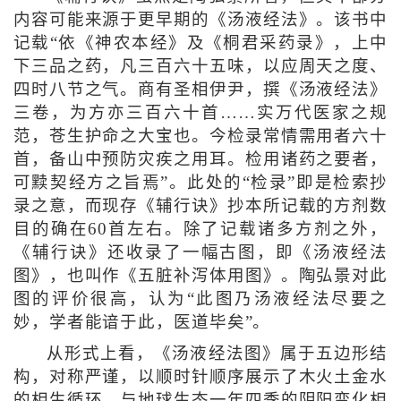
内容可能来源于更早期的《汤液经法》。该书中
记载“依《神农本经》及《桐君采药录》，上中
下三品之药，凡三百六十五味，以应周天之度、
四时八节之气。商有圣相伊尹，撰《汤液经法》
三卷，为方亦三百六十首……实万代医家之规
范，苍生护命之大宝也。今检录常情需用者六十
首，备山中预防灾疾之用耳。检用诸药之要者，
可黩契经方之旨焉”。此处的“检录”即是检索抄
录之意，而现存《辅行诀》抄本所记载的方剂数
目的确在60首左右。除了记载诸多方剂之外，
《辅行诀》还收录了一幅古图，即《汤液经法
图》，也叫作《五脏补泻体用图》。陶弘景对此
图的评价很高，认为“此图乃汤液经法尽要之
妙，学者能谙于此，医道毕矣”。
从形式上看，《汤液经法图》属于五边形结
构，对称严谨，以顺时针顺序展示了木火土金水
的相生循环，与地球生态一年四季的阴阳变化相