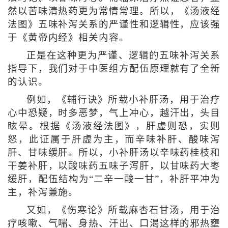
然以苦味清热药更为常情常理。所以，《汤液经
法图》五味补泻关系的严谨性和逻辑性，应该强
于《黄帝内经》相关内容。
正是在这种更为严谨、逻辑的五味补泻关系
指导下，我们对于中医组方配伍原理就有了全新
的认识。
例如，《辅行诀》所载小补肝汤，用于治疗
心中恐疑，时多恶梦，气上冲心，越汗出，头目
眩晕。根据《汤液经法图》，肝虚则恐，实则
怒，此证属于肝虚为主，而辛味补肝、酸味泻
肝、甘味缓肝。所以，小补肝汤以辛味药桂枝和
干姜补肝，以酸味药五味子泻肝，以甘味药大枣
缓肝，配伍结构为“二辛一酸一甘”，补肝平冲为
主，补泻兼施。
又如，《伤寒论》所载麻杏石甘汤，用于治
疗咳嗽、气喘、身热、汗出、口渴这样的邪热壅