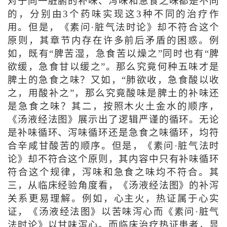
对于同一脏腑的补味、泻味和急食之味都是不同
的，分别由3个药味实现这3种不同的治疗作
用。但是，《素问·脏气法时论》却不符合这个
原则，其章节内存在许多前后矛盾的困惑。例
如，既有“脾苦湿，急食苦以燥之”同时也有“脾
欲缓，急食甘以缓之”。那么究竟何种五味才是
脾土的急食之味？又如，“肺欲收，急食酸以收
之，用酸补之”，那么究竟酸味是脾土的补味还
是急食之味？其二，按照木火土金水的顺序，
《汤液经法图》展示出了逻辑严谨的循环。无论
是补味循环、泻味循环还是急食之味循环，均符
合辛咸甘酸苦的顺序。但是，《素问·脏气法时
论》却不符合这个原则，其内容中只有补味循环
符合这个规律，泻味和急食之味均不符合。其
三，从临床经验角度看，《汤液经法图》的补泻
关系更易理解。例如，心主火，热证属于心实
证，《汤液经法图》以苦味泻心而《素问·脏气
法时论》以甘味泻心。而临床治疗热证患者，显