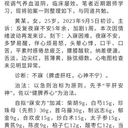
视调气养血滋阴，临床屡效。笔者近期跟师学
习，现将验案一则整理如下，与同道共勉。
黄某，女，25岁，2023年9月5日初诊。主
诉：反复夜寐不安5年余，加剧1周。本次因情
绪波动再发来诊。刻下：入寐困难，夜寐不安，
多梦易醒，伴心烦易怒，头晕心悸，口干、口
苦，平素时感倦怠疲乏，腰膝酸软，纳差便溏。
舌淡，边尖红，苔薄黄，脉弦细数。心电图检查
未见明显异常。
诊断：不寐（脾虚肝旺，心神不宁）。
治法：以急则治标为原则，先予“平肝安
神”，佐以“健脾养心”为治法。
自拟“寐安方”加减：柴胡9g，白芍15g，珍
珠母（先煎）30g，首乌藤30g，制远志6g，郁
金9g，合欢皮15g，炒白术15g，太子参15g，
黄芪9g，陈皮9g，柏子仁12g，酸枣仁12g，当