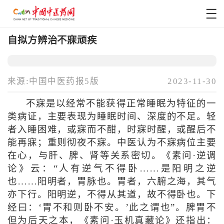
自拟方辨治不寐顽疾
来源:中国中医药报5版
2023-11-30
不寐是以经常不能获得正常睡眠为特征的一
类病证，主要表现为睡眠时间、深度的不足。轻
者入睡困难，或寐而不酣，时寐时醒，或醒后不
能再寐；重则彻夜不寐。中医认为不寐病位主要
在心，与肝、脾、肾等关系密切。《素问·逆调
论》云：“人有逆气不得卧……是阳明之逆
也……阳明者，胃脉也。胃者，六腑之海，其气
亦下行。阳明逆，不得从其道，故不得卧也。下
经曰：‘胃不和则卧不安。’此之谓也”。脾胃不
但为后天之本，《素问·玉机真藏论》还指出：