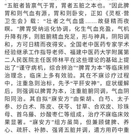
“五脏者皆禀气于胃，胃者五脏之本也。”因此脾
胃和则气血有源，胃和则卧安，正如《灵枢·营
卫生会》载：“壮者之气血盛……故昼精而夜
瞑。”脾胃受纳运化协调，化生气血充盈，气机
升降有序，则脏腑精血充足，形与神具，阴阳调
和，方可日精而夜得安。全国老中医药专家学术
经验继承工作指导老师、福建中医药大学附属第
二人民医院主任医师林平在这些理论的基础上提
出了“谨守病机，综合辨治”“脾胃为本”等临床辨
治理念，临床上多有效验。其在不寐诊疗过程
中，注重急则治标，先予“平肝安神”，症状缓解
后，则强调以脾胃为本，注重脏腑同调，气血阴
阳同治。其自拟“寐安方”由柴胡、白芍、太子
参、炒白术、陈皮、茯苓、甘草、合欢皮、珍珠
母、首乌藤、炒酸枣仁等组成，治疗不寐临床效
果显著。“寐安方”组方虽简，但兼顾健脾、养
心、疏肝、补肺、强肾五脏并调，遣方用药中重