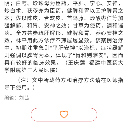
阴；白芍、珍珠母为臣药，平肝、宁心、安神，
炒白术、茯苓亦为臣药，健脾和胃以固护脾胃之
本；佐以陈皮、合欢皮、首乌藤、炒酸枣仁等加
强解郁、和胃、安神之效；甘草为使药，调和诸
药。全方共奏疏肝解郁、健脾和胃、养心安神之
效，林平用此方诊疗不寐屡屡显效。该案例治疗
中，初期注重急则“平肝安神”以治标，症状缓解
则强调以脾胃为本，体现了“胃和则寐安”，因而
具有较好的临床效果。（王庆莲 福建中医药大
学附属第三人民医院）
（注：文中所载药方和治疗方法请在医师指
导下使用。）
编辑：刘茜