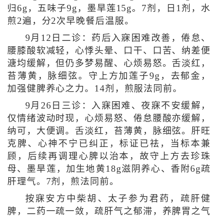
归6g，五味子9g，墨旱莲15g。7剂，日1剂，水
煎2遍，分2次早晚餐后温服。
9月12日二诊：药后入寐困难改善，倦怠、
腰膝酸软减轻，心悸头晕、口干、口苦、纳差便
溏均缓解，但仍多梦易醒、心烦易怒。舌淡红，
苔薄黄，脉细弦。守上方加莲子9g，去郁金，
加强健脾养心之力。14剂，煎服法同前。
9月26日三诊：入寐困难、夜寐不安缓解，
仅情绪波动时现，心烦易怒、倦怠腰酸亦缓解，
纳可，大便调。舌淡红，苔薄黄，脉细弦。肝旺
克脾、心神不宁已纠正，标证已祛，当标本兼
顾，后续再调理心脾以治本，故守上方去珍珠
母、墨旱莲，加生地黄18g滋阴养心、香附6g疏
肝理气。7剂，煎法同前。
按寐安方中柴胡、太子参为君药，疏肝健
脾，二药一疏一敛，疏肝气之郁滞，养脾胃之气