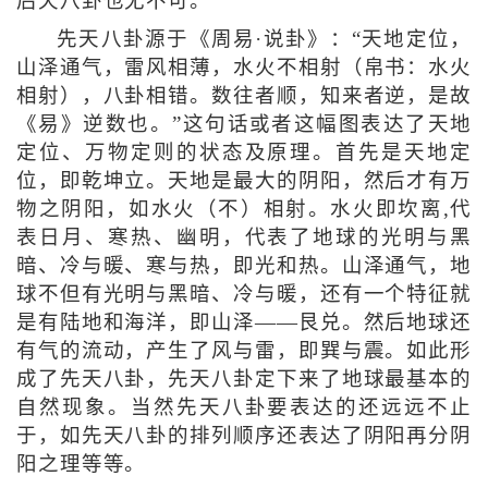
后天八卦也无不可。
先天八卦源于《周易·说卦》：“天地定位，
山泽通气，雷风相薄，水火不相射（帛书：水火
相射），八卦相错。数往者顺，知来者逆，是故
《易》逆数也。”这句话或者这幅图表达了天地
定位、万物定则的状态及原理。首先是天地定
位，即乾坤立。天地是最大的阴阳，然后才有万
物之阴阳，如水火（不）相射。水火即坎离,代
表日月、寒热、幽明，代表了地球的光明与黑
暗、冷与暖、寒与热，即光和热。山泽通气，地
球不但有光明与黑暗、冷与暖，还有一个特征就
是有陆地和海洋，即山泽——艮兑。然后地球还
有气的流动，产生了风与雷，即巽与震。如此形
成了先天八卦，先天八卦定下来了地球最基本的
自然现象。当然先天八卦要表达的还远远不止
于，如先天八卦的排列顺序还表达了阴阳再分阴
阳之理等等。