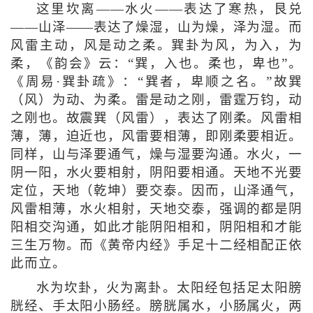
这里坎离——水火——表达了寒热，艮兑
——山泽——表达了燥湿，山为燥，泽为湿。而
风雷主动，风是动之柔。巽卦为风，为入，为
柔，《韵会》云：“巽，入也。柔也，卑也”。
《周易·巽卦疏》：“巽者，卑顺之名。”故巽
（风）为动、为柔。雷是动之刚，雷霆万钧，动
之刚也。故震巽（风雷），表达了刚柔。风雷相
薄，薄，迫近也，风雷要相薄，即刚柔要相近。
同样，山与泽要通气，燥与湿要沟通。水火，一
阴一阳，水火要相射，阴阳要相通。天地不光要
定位，天地（乾坤）要交泰。因而，山泽通气，
风雷相薄，水火相射，天地交泰，强调的都是阴
阳相交沟通，如此才能阴阳相和，阴阳相和才能
三生万物。而《黄帝内经》手足十二经相配正依
此而立。
水为坎卦，火为离卦。太阳经包括足太阳膀
胱经、手太阳小肠经。膀胱属水，小肠属火，两