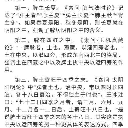
第一，脾主长夏。《素问·脏气法时论》记
载了“肝主春”“心主夏”“脾主长夏”“肺主秋”“肾
主冬”。如果春夏是阳，秋冬是阴，则长夏就在
阴阳之中，强调了脾居阴阳之中的含义。
第二，脾在四脏之中。《素问·玉机真藏
论》：“脾脉者，土也。孤藏，以灌四旁者也。”
土在中央，以灌四旁，形成东南西北中的格局，
强调土在四藏之中以及脾土执中央以运四旁的作
用。
第三，脾土寄旺于四季之末。《素问·太阴
阳明论》中“脾者土也，治中央，常以四时长四
脏，各十八日寄治，不得独主于时也”。王冰注
曰：“七十二日四季之月者，谓三月、六月、九
月、十二月各十二日后，土寄旺十八日也。”是
说脾土寄旺于四季之末的各十八日。其实这是执
中央以运四旁的另一种更具体的表达方式。四季