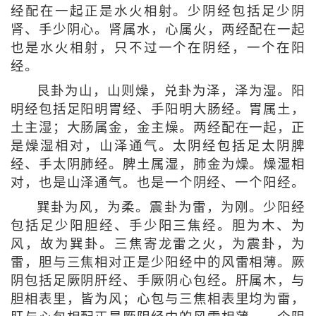
经配在一起正是水火相射。少阴经包括足少阴
肾、手少阴心。肾属水，心属火，两经配在一起
也是水火相射，只不过一个在阴经，一个在阳
经。
艮卦为山，山则燥，兑卦为泽，泽为湿。阳
明经包括足阳明胃经、手阳明大肠经。胃属土，
土主湿；大肠属金，金主燥。两经配在一起，正
是燥湿相对，山泽通气。太阴经包括足太阴脾
经、手太阴肺经。脾土属湿，肺金为燥。燥湿相
对，也是山泽通气。也是一个阴经、一个阳经。
巽卦为风，为柔。震卦为雷，为刚。少阳经
包括足少阳胆经、手少阳三焦经。胆为木、为
风，故为巽卦。三焦寄龙雷之火，为震卦，为
雷，胆与三焦相对正是少阳经中的风雷相薄。厥
阴包括足厥阴肝经、手厥阴心包经。肝属木，与
胆相表里，皆为风；心包与三焦相表里均为雷，