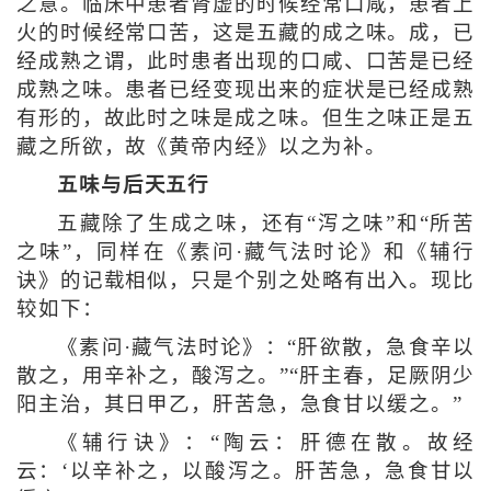
之意。临床中患者肾虚的时候经常口咸，患者上
火的时候经常口苦，这是五藏的成之味。成，已
经成熟之谓，此时患者出现的口咸、口苦是已经
成熟之味。患者已经变现出来的症状是已经成熟
有形的，故此时之味是成之味。但生之味正是五
藏之所欲，故《黄帝内经》以之为补。
五味与后天五行
五藏除了生成之味，还有“泻之味”和“所苦
之味”，同样在《素问·藏气法时论》和《辅行
诀》的记载相似，只是个别之处略有出入。现比
较如下：
《素问·藏气法时论》：“肝欲散，急食辛以
散之，用辛补之，酸泻之。”“肝主春，足厥阴少
阳主治，其日甲乙，肝苦急，急食甘以缓之。”
《辅行诀》：“陶云：肝德在散。故经
云：‘以辛补之，以酸泻之。肝苦急，急食甘以