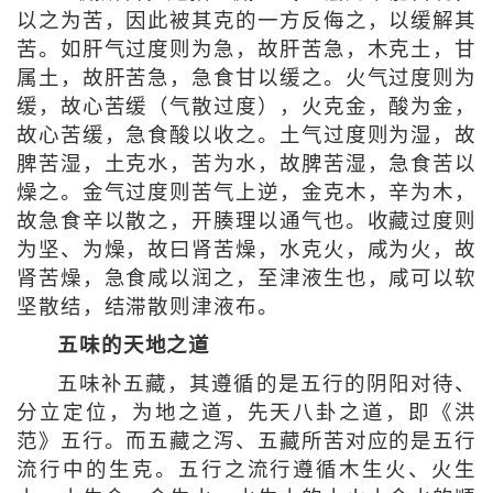
以之为苦，因此被其克的一方反侮之，以缓解其
苦。如肝气过度则为急，故肝苦急，木克土，甘
属土，故肝苦急，急食甘以缓之。火气过度则为
缓，故心苦缓（气散过度），火克金，酸为金，
故心苦缓，急食酸以收之。土气过度则为湿，故
脾苦湿，土克水，苦为水，故脾苦湿，急食苦以
燥之。金气过度则苦气上逆，金克木，辛为木，
故急食辛以散之，开腠理以通气也。收藏过度则
为坚、为燥，故曰肾苦燥，水克火，咸为火，故
肾苦燥，急食咸以润之，至津液生也，咸可以软
坚散结，结滞散则津液布。
五味的天地之道
五味补五藏，其遵循的是五行的阴阳对待、
分立定位，为地之道，先天八卦之道，即《洪
范》五行。而五藏之泻、五藏所苦对应的是五行
流行中的生克。五行之流行遵循木生火、火生