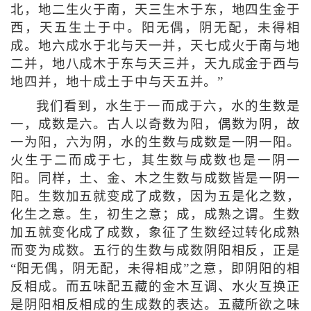
北，地二生火于南，天三生木于东，地四生金于
西，天五生土于中。阳无偶，阴无配，未得相
成。地六成水于北与天一并，天七成火于南与地
二并，地八成木于东与天三并，天九成金于西与
地四并，地十成土于中与天五并。”
我们看到，水生于一而成于六，水的生数是
一，成数是六。古人以奇数为阳，偶数为阴，故
一为阳，六为阴，水的生数与成数是一阴一阳。
火生于二而成于七，其生数与成数也是一阴一
阳。同样，土、金、木之生数与成数皆是一阴一
阳。生数加五就变成了成数，因为五是化之数，
化生之意。生，初生之意；成，成熟之谓。生数
加五就变化成了成数，象征了生数经过转化成熟
而变为成数。五行的生数与成数阴阳相反，正是
“阳无偶，阴无配，未得相成”之意，即阴阳的相
反相成。而五味配五藏的金木互调、水火互换正
是阴阳相反相成的生成数的表达。五藏所欲之味