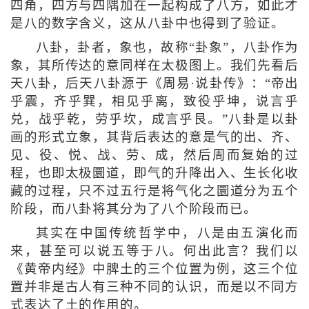
四角，四方与四隅加在一起构成了八方，如此才
是八的数字含义，这从八卦中也得到了验证。
八卦，卦者，象也，故称“卦象”，八卦作为
象，其所传达的意同样在太极图上。我们先看后
天八卦，后天八卦源于《周易·说卦传》：“帝出
乎震，齐乎巽，相见乎离，致役乎坤，说言乎
兑，战乎乾，劳乎坎，成言乎艮。”八卦是以卦
画的形式立象，其背后表达的意是气的出、齐、
见、役、悦、战、劳、成，然后周而复始的过
程，也即太极圜道，即气的升降出入、生长化收
藏的过程，只不过五行是将气化之圜道分为五个
阶段，而八卦将其分为了八个阶段而已。
其实在中国传统哲学中，八是由五演化而
来，甚至可以说五等于八。何出此言？我们以
《黄帝内经》中脾土的三个位置为例，这三个位
置并非是古人有三种不同的认识，而是以不同方
式表达了土的作用的。