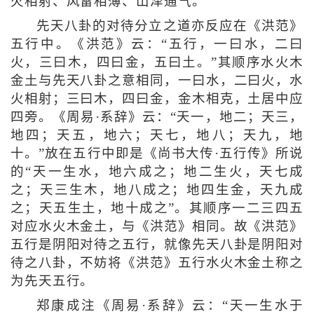
火相射、风雷相薄、山泽通气。
先天八卦的对待分立之道亦反应在《洪范》
五行中。《洪范》云：“五行，一曰水，二曰
火，三曰木，四曰金，五曰土。”其顺序水火木
金土与先天八卦之意相同，一曰水，二曰火，水
火相射；三曰木，四曰金，金木相克，土居中应
四旁。《周易·系辞》云：“天一，地二；天三，
地四；天五，地六；天七，地八；天九，地
十。”放在五行中即是《尚书大传·五行传》所说
的“天一生水，地六成之；地二生火，天七成
之；天三生木，地八成之；地四生金，天九成
之；天五生土，地十成之”。其顺序一二三四五
对应水火木金土，与《洪范》相同。故《洪范》
五行是阴阳对待之五行，就像先天八卦是阴阳对
待之八卦，不妨将《洪范》五行水火木金土称之
为先天五行。
郑康成注《周易·系辞》云：“天一生水于