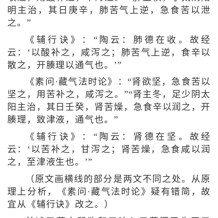
明主治，其日庚辛，肺苦气上逆，急食苦以泄
之。”
《辅行诀》：“陶云：肺德在收。故经
云：‘以酸补之，咸泻之；肺苦气上逆，食辛以
散之，开腠理以通气也。’”
《素问·藏气法时论》：“肾欲坚，急食苦以
坚之，用苦补之，咸泻之。”“肾主冬，足少阴太
阳主治，其日壬癸，肾苦燥，急食辛以润之，开
腠理，致津液，通气也。”
《辅行诀》：“陶云：肾德在坚。故经
云：‘以苦补之，甘泻之；肾苦燥，急食咸以润
之，至津液生也。’”
（原文画横线的部分是两文不同之处。从原
理上分析，《素问·藏气法时论》疑有错简，故
宜从《辅行诀》改之。）