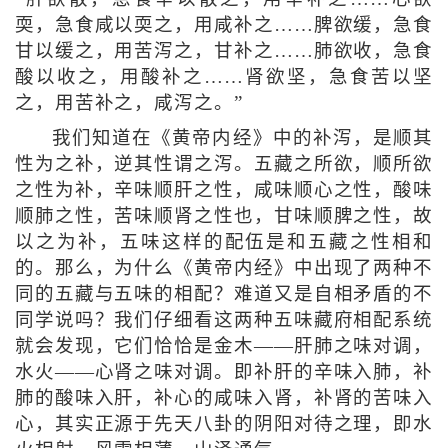
耎，急食咸以耎之，用咸补之……脾欲缓，急食
甘以缓之，用苦泻之，甘补之……肺欲收，急食
酸以收之，用酸补之……肾欲坚，急食苦以坚
之，用苦补之，咸泻之。”
我们知道在《黄帝内经》中的补泻，是顺其
性为之补，逆其性谓之泻。五藏之所欲，顺所欲
之性为补，辛味顺肝之性，咸味顺心之性，酸味
顺肺之性，苦味顺肾之性也，甘味顺脾之性，故
以之为补，五味这样的配伍是和五藏之性相和
的。那么，为什么《黄帝内经》中出现了两种不
同的五藏与五味的相配？难道又是自相矛盾的不
同学说吗？我们仔细看这两种五味藏府相配系统
就会发现，它们恰恰是金木——肝肺之味对调，
水火——心肾之味对调。即补肝的辛味入肺，补
肺的酸味入肝，补心的咸味入肾，补肾的苦味入
心，其实正源于先天八卦的阴阳对待之理，即水