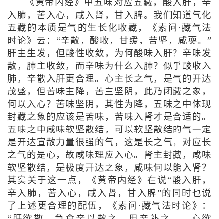
《黄帝内经》中五味对应五藏，酸入肝，辛
入肺，苦入心，咸入肾，甘入脾。我们知道气化
五藏的本质是气的生长化收藏，《素问·藏气法
时论》云：“辛散，酸收，甘缓，苦坚，咸耎。”
肝主生发，但酸性收敛，为何酸味入肝？辛味发
散，肺主收敛，而辛味为什么入肺？似乎酸收入
肺，辛散入肝更合理。心主长之气，是气的开达
茂盛，但苦味主降，苦主坚阴，此乃闭藏之象，
何以入心？苦味坚阴，其性为降，五味之中体现
封藏之象的应该是苦味，苦味入肾才是合适的。
五味之中咸味软坚散结，可以软坚散结的气一定
是开达宣散力量很强的气，这是长之气，对应长
之气的是心，故咸味理应入心。肾主封藏，咸味
软坚散结，是极度开达之象，咸味何以能入肾？
其实关于这一点，《黄帝内经》在说“酸入肝，
辛入肺，苦入心，咸入肾，甘入脾”的同时也说
了上述更合理的配伍，《素问·藏气法时论》：
“肝欲散，急食辛以散之，用辛补之……心欲