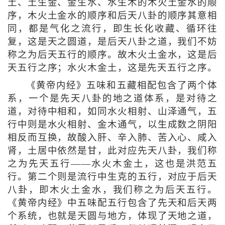
土、土生金、金生水、水生木的木火土金水的顺
序，木火土金水的顺序和后天八卦的顺序其意相
同，都是气化之流行，即生长化收藏、循环往
复，这是天之圆道，是后天八卦之道，我们不妨
称之为后天五行的顺序。故木火土金水，这是后
天五行之序；水火木金土，这是先天五行之序。
《黄帝内经》五味和五藏相配包含了两个体
系，一个是先天八卦的地之道体系，是对待之
道，对待中相和，如同水火相射、山泽通气，五
行中则是水火相射、金木通气，以生成数之阴阳
相反而互换，故酸入肝、辛入肺、苦入心、咸入
肾，土居中依然是甘，此对应先天八卦，我们称
之为先天五行——水火木金土，这也是洪范五
行。第二个则是流行中生克的五行，对应于后天
八卦，即木火土金水，我们称之为后天五行。
《黄帝内经》中五味配五行包含了先天和后天两
个系统，也就是天圆与地方，体现了天地之道，