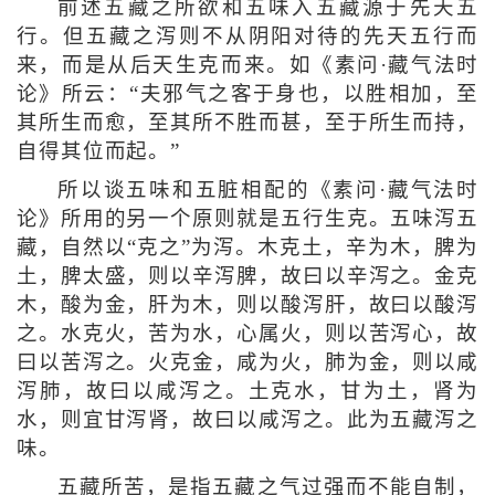
前述五藏之所欲和五味入五藏源于先天五
行。但五藏之泻则不从阴阳对待的先天五行而
来，而是从后天生克而来。如《素问·藏气法时
论》所云：“夫邪气之客于身也，以胜相加，至
其所生而愈，至其所不胜而甚，至于所生而持，
自得其位而起。”
所以谈五味和五脏相配的《素问·藏气法时
论》所用的另一个原则就是五行生克。五味泻五
藏，自然以“克之”为泻。木克土，辛为木，脾为
土，脾太盛，则以辛泻脾，故曰以辛泻之。金克
木，酸为金，肝为木，则以酸泻肝，故曰以酸泻
之。水克火，苦为水，心属火，则以苦泻心，故
曰以苦泻之。火克金，咸为火，肺为金，则以咸
泻肺，故曰以咸泻之。土克水，甘为土，肾为
水，则宜甘泻肾，故曰以咸泻之。此为五藏泻之
味。
五藏所苦，是指五藏之气过强而不能自制，