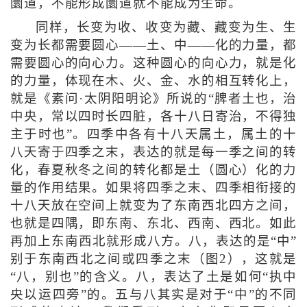
圜道，不能形成圜道就不能成为生命。
同样，长变为收、收变为藏、藏变为生、生
变为长都需要圆心——土、中——化的力量，都
需要圆心的向心力。这种圆心的向心力，就是化
的力量，体现在木、火、金、水的相互转化上，
就是《素问·太阴阳明论》所说的“脾者土也，治
中央，常以四时长四脏，各十八日寄治，不得独
主于时也”。四季中各有十八天属土，属土的十
八天寄于四季之末，表达的就是每一季之间的转
化，春夏秋冬之间的转化都是土（圆心）化的力
量的作用结果。如果将四季之末、四季相衔接的
十八天放在空间上就变为了东南西北四方之间，
也就是四隅，即东南、东北、西南、西北。如此
再加上东南西北就形成八方。八，表达的是“中”
别于东南西北之间或四季之末（图2），这就是
“八，别也”的含义。八，表达了土是如何“执中
央以运四旁”的。五与八其实是对于“中”的不同