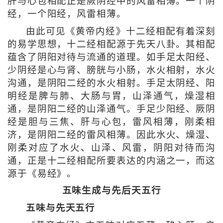
肝与心包相配正是厥阴经中的风雷相薄。一个阴
经，一个阳经，风雷相薄。
由此可见《黄帝内经》十二经相配有着深刻
的易学思想，十二经相配源于先天八卦。其相配
蕴含了阴阳对待与流通的道理。如手足太阳经、
少阴经是心与肾、膀胱与小肠，水火相射，水火
沟通，是阴阳二经的水火相射。手足太阴经、阳
明经是脾与肺、大肠与胃，山泽通气，燥湿相
通，是阴阳二经的山泽通气。手足少阳经、厥阴
经是胆与三焦、肝与心包，雷风相薄，刚柔相
济，是阴阳二经的雷风相薄。因此水火、燥湿、
刚柔对应了水火、山泽、风雷，阴阳对待而沟
通，正是十二经相配所要表达的内涵之一，而这
源于《易经》。
五味生成与先后天五行
五味与先天五行