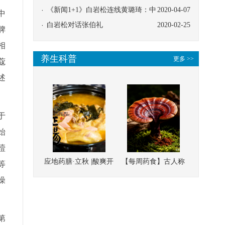
协同
《新闻1+1》白岩松连线黄璐琦：中
2020-04-07
中
医救治的临床效果
白岩松对话张伯礼
2020-02-25
脾
相
养生科普
更多 >>
蔻
述
于
始
噎
应地药膳·立秋 |酸爽开
【每周药食】古人称
等
胃，一口入魂！喝下
它为“仙草”，滋补强
燥
这碗汤，滋阴润燥、
壮、培本固元
清热降火
第