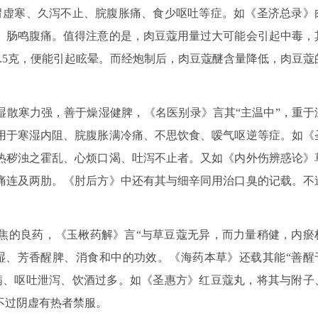
胃虚寒、久泻不止、脘腹胀痛、食少呕吐等症。如《圣济总录》
、肠鸣腹痛。值得注意的是，肉豆蔻用量过大可能会引起中毒，
.5克，便能引起眩晕。而经炮制后，肉豆蔻醚含量降低，肉豆蔻
湿散寒力强，善于燥湿健脾，《名医别录》言其“主温中”，重于
用于寒湿内阻、脘腹胀满冷痛、不思饮食、嗳气呕逆等症。如《
热秽浊之霍乱、心烦口渴、吐泻不止者。又如《内外伤辨惑论》
痛连及两肋。《肘后方》中还有其与细辛同用治口臭的记载。不
焦的良药，《玉楸药解》言“与草豆蔻无异，而力量稍健，内瘀
湿、芳香醒脾、消食和中的功效。《海药本草》还载其能“善醒
满、呕吐泄泻、饮酒过多。如《圣惠方》红豆蔻丸，将其与附子
不过阴虚有热者禁服。