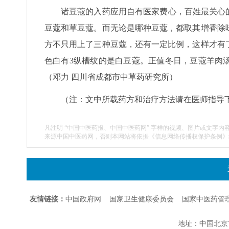
诸豆蔻的入药应用自有医家费心，百姓最关心
豆蔻和草豆蔻。而无论是哪种豆蔻，都取其增香除
方不只用上了三种豆蔻，还有一定比例，这样才有
色白有3纵槽纹的是白豆蔻。正值冬日，豆蔻羊肉
（邓力 四川省成都市中草药研究所）
（注：文中所载药方和治疗方法请在医师指导
凡注明 “中国中医药报、中国中医药网” 字样的视频、图片或文字内
来源中国中医药网，否则本网站将依据《信息网络传播权保护条例》
友情链接：
中国政府网
国家卫生健康委员会
国家中医药管
地址：中国北京市朝