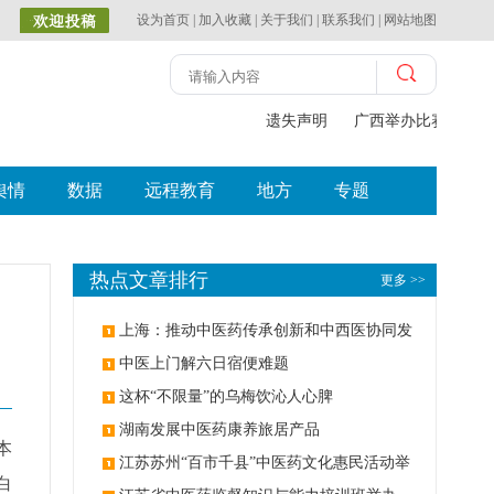
设为首页
|
加入收藏
|
关于我们
|
联系我们
|
网站地图
遗失声明
广西举办比赛探索中
舆情
数据
远程教育
地方
专题
热点文章排行
更多 >>
上海：推动中医药传承创新和中西医协同发
展
中医上门解六日宿便难题
这杯“不限量”的乌梅饮沁人心脾
湖南发展中医药康养旅居产品
本
江苏苏州“百市千县”中医药文化惠民活动举
白