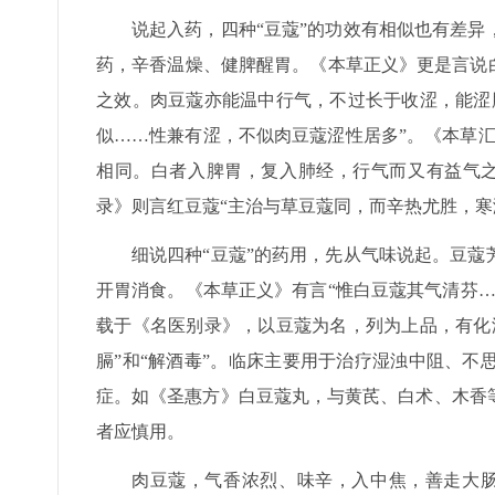
说起入药，四种“豆蔻”的功效有相似也有差
药，辛香温燥、健脾醒胃。《本草正义》更是言说
之效。肉豆蔻亦能温中行气，不过长于收涩，能涩
似……性兼有涩，不似肉豆蔻涩性居多”。《本草
相同。白者入脾胃，复入肺经，行气而又有益气之
录》则言红豆蔻“主治与草豆蔻同，而辛热尤胜，寒
细说四种“豆蔻”的药用，先从气味说起。豆
开胃消食。《本草正义》有言“惟白豆蔻其气清芬
载于《名医别录》，以豆蔻为名，列为上品，有化
膈”和“解酒毒”。临床主要用于治疗湿浊中阻、
症。如《圣惠方》白豆蔻丸，与黄芪、白术、木香
者应慎用。
肉豆蔻，气香浓烈、味辛，入中焦，善走大肠