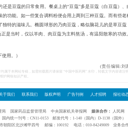
的还是豆蔻的日常食用。餐桌上的“豆蔻”多是豆蔻（白豆蔻）、
味的功能。如一些复合调料粉便会用上两到三种豆蔻。而有些老
了独特的滋味儿。椭圆球形的乃肉豆蔻，略似脑花儿的是草豆蔻
汤正是当时，仅以羊肉、肉豆蔻为主料熬汤，有温阳散寒的功效
下使用。）
(责任编辑:刘
容均属于本网站专稿，如需转载图片请保留 “中国中医药网” 水印，转载文字内容请注
维护网络知识产权。
关于我们
联系我们
版权声明
广告刊例
人才招聘
报社动
理局
国家药品监督管理局
中央国家机关举报网
媒体合作：
人民网
国内统一刊号：CN11-0153 邮发代号：1-140（国内）D-1138（国外）
阳区北沙滩甲四号 邮编：100192 电话：010-84249009 业务合作：01