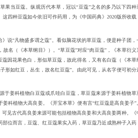
草果当豆蔻。纵观历代本草，冠以“豆蔻”之名的多乃以下四种
这四种豆蔻如今依旧可作药用，为《中国药典》2020版所收载
原始》说“凡物盛多谓之蔻”。看似脑花状的草豆蔻，便是种子团，
故名（《本草纲目》）。“草豆蔻”对应“肉豆蔻”，《本草衍义
白豆蔻因花果色白，形似草豆蔻，故此得名，又有名白蔻（《本草
此子形如红豆，丛生，故名红豆蔻”。由此可见，从名字便可初分
来源于姜科植物白豆蔻或爪哇白豆蔻，草豆蔻来源于姜科植物草
于姜科植物大高良姜。《开宝本草》便有言“红豆蔻是高良姜子”
种，可见古代高良姜来源可能包括植物高良姜和大高良姜两种。《
药部位而言，豆蔻、红豆蔻果实入药，草豆蔻乃近成熟种子入药