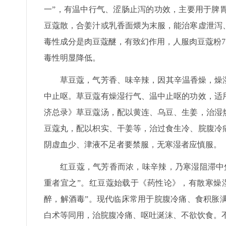
一”，有温中行气、涩肠止泻的功效，主要用于脾
豆蔻散，合姜汁或乳香面煨为末服，能治寒虚泄泻
毒性成分是肉豆蔻醚，有致幻作用，人服肉豆蔻粉7
毒性明显降低。
草豆蔻，气芳香、味辛辣，因其辛温香燥，燥
中止呕。草豆蔻有燥湿行气、温中止呕的功效，适
济总录》草豆蔻汤，配以黄连、乌豆、生姜，治湿
豆蔻丸，配以枳实、干姜等，治过食生冷、脘腹冷
阴虚血少、津液不足者要禁服，无寒湿者应慎服。
红豆蔻，气芳香而浓，味辛辣，乃寒湿阻滞中
重者宜之”。红豆蔻始载于《药性论》，有散寒燥
醉，解酒毒”。现代临床常用于脘腹冷痛、食积胀
白术等同用，治脘腹冷痛、呕吐涎沫、不欲饮食。