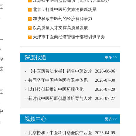
办
江苏省中医药监督知识与能力培训班举办
豆
北京：打造中医药文旅消费新场景
，
加快释放中医药的经济资源潜力
以高质量人才支撑高质量发展
天津市中医药经济管理干部培训班举办
一
》
深度报道
更多 >>
经
这
【中医药普法专栏】销售中药饮片
2026-08-06
应告知煎服方法及注意事项
共同坚守中国特色医疗卫生体系
2026-07-30
以科技创新推进中医药现代化
2026-07-29
豆
新时代中医药原创思维培育与人才
2026-07-27
。
发展路径探索
中
视频中心
更多 >>
，
北京协和：中医科引动全院中西医
2025-04-09