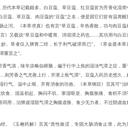
异，历代本草记载颇多。白豆蔻、草豆蔻、红豆蔻皆为芳香化湿类
白豆蔻、草豆蔻、肉豆蔻的“豆蔻”之名，便是因它们皆有温胃醒
肠止泻。《本草求真》也有言“草豆蔻，辛热香散，功与肉豆蔻
汇言》又载说“草豆蔻和中暖胃、消宿滞之药也……其功用与白豆
妙。草者仅入脾胃二经，长于利气破滞而已”。《萃金裘本草
滞重宜之”。
蔻芳香气清，味辛凉略似樟脑，偏于行中上焦的湿浊气滞之症，重
……则芳香之气尤善上行，开泄上焦气滞”。豆蔻入药历史悠久，
湿行气、温中止呕、开胃消食的功效。《本草纲目》言其可“治
不思饮食、湿温初起、胸闷不饥、寒湿呕逆、胸腹胀痛、食积不消
等同用，治脾虚湿阻气滞之胸腹虚胀、食少无力者。不过阴虚血
经。《玉楸药解》言其“质性敛涩，专固大肠消食止泄，此为