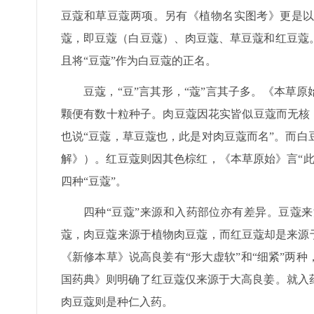
豆蔻和草豆蔻两项。另有《植物名实图考》更是以
蔻，即豆蔻（白豆蔻）、肉豆蔻、草豆蔻和红豆蔻。
且将“豆蔻”作为白豆蔻的正名。
豆蔻，“豆”言其形，“蔻”言其子多。《本草
颗便有数十粒种子。肉豆蔻因花实皆似豆蔻而无核，
也说“豆蔻，草豆蔻也，此是对肉豆蔻而名”。而
解》）。红豆蔻则因其色棕红，《本草原始》言“
四种“豆蔻”。
四种“豆蔻”来源和入药部位亦有差异。豆蔻
蔻，肉豆蔻来源于植物肉豆蔻，而红豆蔻却是来源
《新修本草》说高良姜有“形大虚软”和“细紧”两
国药典》则明确了红豆蔻仅来源于大高良姜。就入
肉豆蔻则是种仁入药。