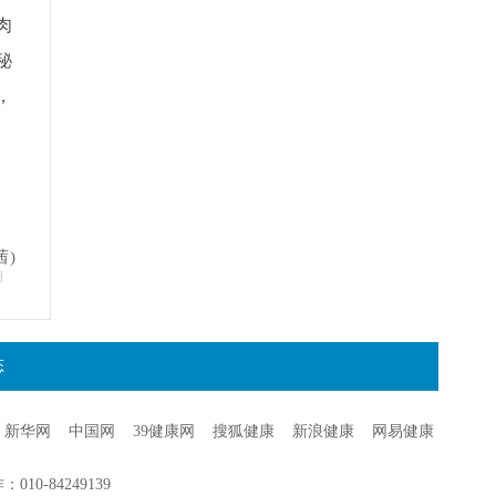
肉
秘
，
。
茜)
明
态
新华网
中国网
39健康网
搜狐健康
新浪健康
网易健康
0-84249139