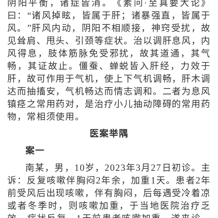
阴阳平衡，诸症皆消。《素问·至真要大论》
曰：“诸风掉眩，皆属于肝；诸暴强直，皆属于
风。”肝风内动，阴阳不相顺接，神窍受扰，故
见耸肩、甩头、引颈等症状。治以调肝息风，内
风得息，肢体筋脉免受邪扰，故其道通，其气
畅，其证故止。僵蚕、蝉蜕皆入肝经，力效于
肝，故可作用于气机，使上下气机调畅，肝木调
达而抽搐安，气机畅达而情志调和。二者为息风
镇痉之常用药对，是治疗小儿抽动障碍的常用药
物，常相须使用。
医案举隅
案一
南某，男，10岁，2023年3月27日初诊。主
诉：反复咳嗽伴胸闷2年余，加重1天。患者2年
前受风后出现咳嗽，伴有胸闷，后每遇受冷着凉
或者冬季时，则咳嗽加重，于当地医院治疗乏