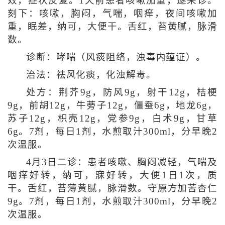
效，症状反复。1天前患者咳嗽加重，遂来诊。
刻下：咳嗽，胸闷，气喘，咽痒，夜间咳嗽加
重，眠差，纳可，大便干。舌红，苔黄腻，脉滑
数。
诊断：哮喘（风痰阻络，浊毒内蕴证）。
治法：祛风化痰，化浊解毒。
处方：荆芥9g，防风9g，射干12g，桔梗
9g，前胡12g，牛蒡子12g，僵蚕6g，地龙6g，
苏子12g，枳壳12g，党参9g，白术9g，甘草
6g。7剂，每日1剂，水煎取汁300ml，分早晚2
次温服。
4月3日二诊：患者咳嗽、胸闷减轻，气喘及
咽痒好转，纳可，寐好转，大便1日1次，质
干。舌红，苔薄黄腻，脉滑数。守原方加苦杏仁
9g。7剂，每日1剂，水煎取汁300ml，分早晚2
次温服。