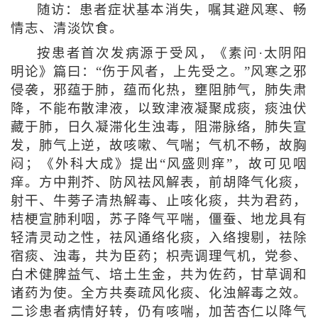
随访：患者症状基本消失，嘱其避风寒、畅
情志、清淡饮食。
按患者首次发病源于受风，《素问·太阴阳
明论》篇曰：“伤于风者，上先受之。”风寒之邪
侵袭，邪蕴于肺，蕴而化热，壅阻肺气，肺失肃
降，不能布散津液，以致津液凝聚成痰，痰浊伏
藏于肺，日久凝滞化生浊毒，阻滞脉络，肺失宣
发，肺气上逆，故咳嗽、气喘；气机不畅，故胸
闷；《外科大成》提出“风盛则痒”，故可见咽
痒。方中荆芥、防风祛风解表，前胡降气化痰，
射干、牛蒡子清热解毒、止咳化痰，共为君药，
桔梗宣肺利咽，苏子降气平喘，僵蚕、地龙具有
轻清灵动之性，祛风通络化痰，入络搜剔，祛除
宿痰、浊毒，共为臣药；枳壳调理气机，党参、
白术健脾益气、培土生金，共为佐药，甘草调和
诸药为使。全方共奏疏风化痰、化浊解毒之效。
二诊患者病情好转，仍有咳喘，加苦杏仁以降气