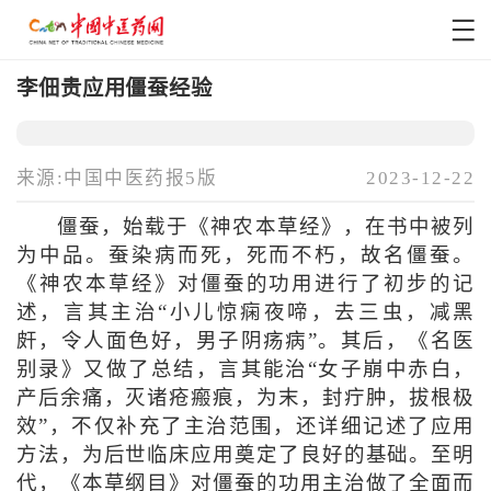
李佃贵应用僵蚕经验
来源:中国中医药报5版
2023-12-22
僵蚕，始载于《神农本草经》，在书中被列
为中品。蚕染病而死，死而不朽，故名僵蚕。
《神农本草经》对僵蚕的功用进行了初步的记
述，言其主治“小儿惊痫夜啼，去三虫，减黑
皯，令人面色好，男子阴疡病”。其后，《名医
别录》又做了总结，言其能治“女子崩中赤白，
产后余痛，灭诸疮瘢痕，为末，封疔肿，拔根极
效”，不仅补充了主治范围，还详细记述了应用
方法，为后世临床应用奠定了良好的基础。至明
代，《本草纲目》对僵蚕的功用主治做了全面而