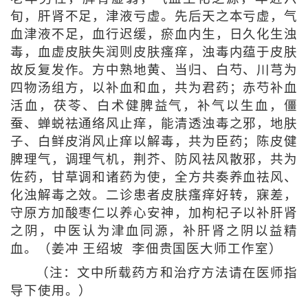
旬，肝肾不足，津液亏虚。先后天之本亏虚，气
血津液不足，血行迟缓，瘀血内生，日久化生浊
毒，血虚皮肤失润则皮肤瘙痒，浊毒内蕴于皮肤
故反复发作。方中熟地黄、当归、白芍、川芎为
四物汤组方，以补血和血，共为君药；赤芍补血
活血，茯苓、白术健脾益气，补气以生血，僵
蚕、蝉蜕祛通络风止痒，能清透浊毒之邪，地肤
子、白鲜皮消风止痒以解毒，共为臣药；陈皮健
脾理气，调理气机，荆芥、防风祛风散邪，共为
佐药，甘草调和诸药为使，全方共奏养血祛风、
化浊解毒之效。二诊患者皮肤瘙痒好转，寐差，
守原方加酸枣仁以养心安神，加枸杞子以补肝肾
之阴，中医认为津血同源，补肝肾之阴以益精
血。（姜冲 王绍坡 李佃贵国医大师工作室）
（注：文中所载药方和治疗方法请在医师指
导下使用。）