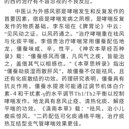
的西药治疗有不容忽视的不良反应。
中医认为外感风邪是哮喘发生和反复发作的
首要因素，宿痰是哮喘发病之夙根，是哮喘反复
发作的物质基础。李东垣在《脾胃论》中云：
“见风动之证，以风药通之。”治疗哮喘重在祛风
与化痰平喘。李佃贵治疗哮喘常用僵蚕配伍地
龙，僵蚕味咸、辛，性平，《神农本草经百种
录》载：“僵蚕感风而僵，凡风气之疾，皆能治
之，盖借其气以相感也。”《本草思辨录》指出
“僵蚕劫痰湿而散肝风”，故僵蚕不仅能祛风，且
还有化痰散结的功效。药理研究表明，僵蚕具有
抗炎作用，僵蚕水提液可能通过调节机体白介
素-４和干扰素-γ的水平调节Th1/Th2平衡以控制
哮喘发作。地龙具有息风止痉、清热化痰、解痉
平喘的功效。《滇南本草》载：“祛风，治小儿
瘈疭惊风。”二药配伍可化痰通络平喘，治疗痰
热互结型支气管哮喘效果更佳。