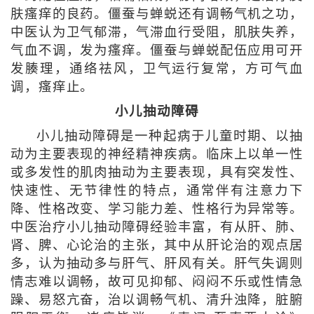
肤瘙痒的良药。僵蚕与蝉蜕还有调畅气机之功，
中医认为卫气郁滞，气滞血行受阻，肌肤失养，
气血不调，发为瘙痒。僵蚕与蝉蜕配伍应用可开
发腠理，通络祛风，卫气运行复常，方可气血
调，瘙痒止。
小儿抽动障碍
小儿抽动障碍是一种起病于儿童时期、以抽
动为主要表现的神经精神疾病。临床上以单一性
或多发性的肌肉抽动为主要表现，具有突发性、
快速性、无节律性的特点，通常伴有注意力下
降、性格改变、学习能力差、性格行为异常等。
中医治疗小儿抽动障碍经验丰富，有从肝、肺、
肾、脾、心论治的主张，其中从肝论治的观点居
多，认为抽动多与肝气、肝风有关。肝气失调则
情志难以调畅，故可见抑郁、闷闷不乐或性情急
躁、易怒亢奋，治以调畅气机、清升浊降，脏腑