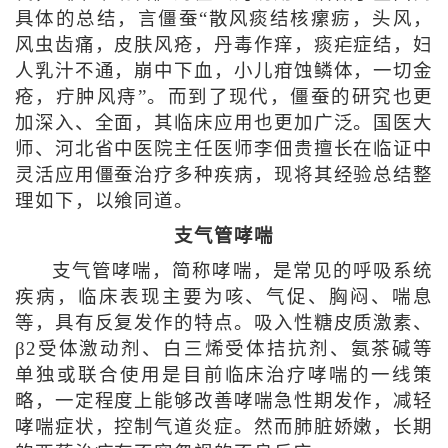
具体的总结，言僵蚕“散风痰结核瘰疬，头风，
风虫齿痛，皮肤风疮，丹毒作痒，痰疟症结，妇
人乳汁不通，崩中下血，小儿疳蚀鳞体，一切金
疮，疔肿风痔”。而到了现代，僵蚕的研究也更
加深入、全面，其临床应用也更加广泛。国医大
师、河北省中医院主任医师李佃贵擅长在临证中
灵活应用僵蚕治疗多种疾病，现将其经验总结整
理如下，以飨同道。
支气管哮喘
支气管哮喘，简称哮喘，是常见的呼吸系统
疾病，临床表现主要为咳、气促、胸闷、喘息
等，具有反复发作的特点。吸入性糖皮质激素、
β2受体激动剂、白三烯受体拮抗剂、氨茶碱等
单独或联合使用是目前临床治疗哮喘的一线策
略，一定程度上能够改善哮喘急性期发作，减轻
哮喘症状，控制气道炎症。然而肺脏娇嫩，长期