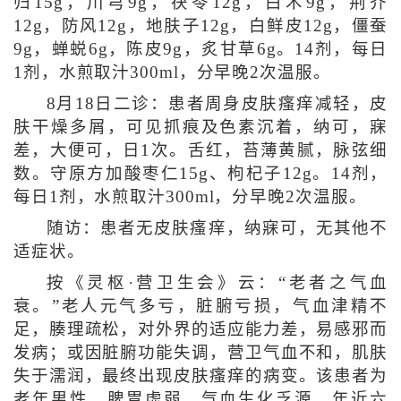
归15g，川芎9g，茯苓12g，白术9g，荆芥
12g，防风12g，地肤子12g，白鲜皮12g，僵蚕
9g，蝉蜕6g，陈皮9g，炙甘草6g。14剂，每日
1剂，水煎取汁300ml，分早晚2次温服。
8月18日二诊：患者周身皮肤瘙痒减轻，皮
肤干燥多屑，可见抓痕及色素沉着，纳可，寐
差，大便可，日1次。舌红，苔薄黄腻，脉弦细
数。守原方加酸枣仁15g、枸杞子12g。14剂，
每日1剂，水煎取汁300ml，分早晚2次温服。
随访：患者无皮肤瘙痒，纳寐可，无其他不
适症状。
按《灵枢·营卫生会》云：“老者之气血
衰。”老人元气多亏，脏腑亏损，气血津精不
足，腠理疏松，对外界的适应能力差，易感邪而
发病；或因脏腑功能失调，营卫气血不和，肌肤
失于濡润，最终出现皮肤瘙痒的病变。该患者为
老年男性，脾胃虚弱，气血生化乏源，年近六