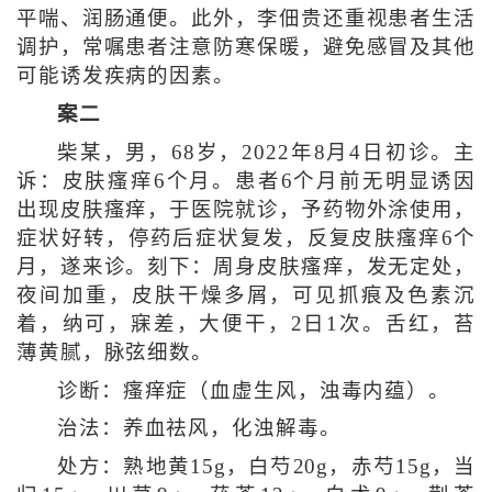
平喘、润肠通便。此外，李佃贵还重视患者生活
调护，常嘱患者注意防寒保暖，避免感冒及其他
可能诱发疾病的因素。
案二
柴某，男，68岁，2022年8月4日初诊。主
诉：皮肤瘙痒6个月。患者6个月前无明显诱因
出现皮肤瘙痒，于医院就诊，予药物外涂使用，
症状好转，停药后症状复发，反复皮肤瘙痒6个
月，遂来诊。刻下：周身皮肤瘙痒，发无定处，
夜间加重，皮肤干燥多屑，可见抓痕及色素沉
着，纳可，寐差，大便干，2日1次。舌红，苔
薄黄腻，脉弦细数。
诊断：瘙痒症（血虚生风，浊毒内蕴）。
治法：养血祛风，化浊解毒。
处方：熟地黄15g，白芍20g，赤芍15g，当