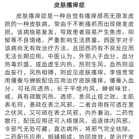
皮肤瘙痒症
皮肤瘙痒症是一种自觉有瘙痒感而无原发皮
损的一种皮肤病。常由于不断搔抓而出现继发皮
损。该病极易复发，导致患者容易产生焦虑、抑
郁等不良情绪，严重影响生活质量。西医学对于
该病尚无有效治疗方法，且因西药有不良反应而
无法长期应用。中医认为，外邪入于血分，血分
热毒炽盛，或血虚生内热，热则生风，血热则迫
血妄行，风热相搏，则症见皮肤瘙痒。李佃贵常
用僵蚕与蝉蜕配伍应用治疗皮肤瘙痒。僵蚕入血
分，可祛风透热，长于平熄内风。蝉蜕味甘、
咸，具有疏散风热、透疹、息风止痉之效，主肌
表毛窍，善疏在表之风邪。二者合用既可透在里
之伏风，又可疏在表之风邪，内外兼治。二药性
散行，配伍应用还可入络搜风，追逐体内风邪，
令邪气无处可藏，直达病所，将邪气完全祛除。
二药配伍应用，相辅相成，协同增效，是治疗皮