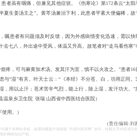
患者虽有咽痛，但兼见其他症状。《伤寒论》第172条云“太阳
半夏生姜汤主之”。黄芩汤兼治下利，此患者平素大便偏稀，故
寒”，嘱患者有问题须及时反馈，因为外感病情变化迅速，需以快
已十去七八，外出途中受风，体温又升高。故笔者对“走马看伤寒”
身烦疼，可与麻黄加术汤。发其汗为宜，慎不以火攻之。”患者16
虑与“湿”有关。叶天士云：“《本经》不分苍、白，功用正同。
湿，用以止汗；苍术苦辛气烈，能上行，除上湿，发汗功大。”
县温泉乡卫生院 张瑞 山西省中西医结合医院）
下使用。）
(责任编辑:刘
容均属于本网站专稿，如需转载图片请保留 “中国中医药网” 水印，转载文字内容请注
维护网络知识产权。