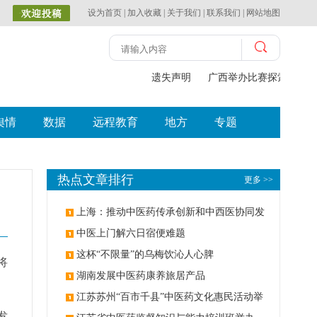
设为首页
|
加入收藏
|
关于我们
|
联系我们
|
网站地图
遗失声明
广西举办比赛探索中（壮
舆情
数据
远程教育
地方
专题
热点文章排行
更多 >>
上海：推动中医药传承创新和中西医协同发
展
中医上门解六日宿便难题
这杯“不限量”的乌梅饮沁人心脾
将
湖南发展中医药康养旅居产品
江苏苏州“百市千县”中医药文化惠民活动举
发