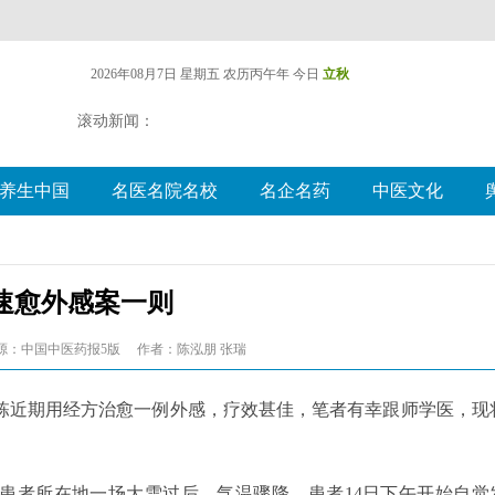
2026年08月7日 星期五
农历丙午年 今日
立秋
滚动新闻：
养生中国
名医名院名校
名企名药
中医文化
速愈外感案一则
源：中国中医药报5版
作者：陈泓朋 张瑞
栋近期用经方治愈一例外感，疗效甚佳，笔者有幸跟师学医，现
。近日患者所在地一场大雪过后，气温骤降，患者14日下午开始自觉