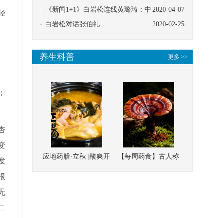
协同
《新闻1+1》白岩松连线黄璐琦：中
2020-04-07
轻
医救治的临床效果
白岩松对话张伯礼
2020-02-25
养生科普
更多 >>
；
杏
变
应地药膳·立秋 |酸爽开
【每周药食】古人称
发
胃，一口入魂！喝下
它为“仙草”，滋补强
根
这碗汤，滋阴润燥、
壮、培本固元
无
清热降火
二