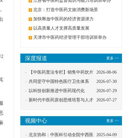
办
江苏省中医药监督知识与能力培训班举办
，
北京：打造中医药文旅消费新场景
出
加快释放中医药的经济资源潜力
以高质量人才支撑高质量发展
天津市中医药经济管理干部培训班举办
2
深度报道
更多 >>
【中医药普法专栏】销售中药饮片
2026-08-06
其
应告知煎服方法及注意事项
共同坚守中国特色医疗卫生体系
2026-07-30
以科技创新推进中医药现代化
2026-07-29
新时代中医药原创思维培育与人才
2026-07-27
服
发展路径探索
恶
视频中心
更多 >>
麻
北京协和：中医科引动全院中西医
2025-04-09