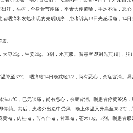
头部出汗，头痛，全身骨节疼痛，平素大便偏稀，手足不温，恶心
者咽痛和发热出现的先后顺序，患者诉其13日先感咽痛，14日
解表。
，大枣25g，生姜20g。3剂，水煎服。嘱患者即刻先煎1剂，服1/
体温降至37℃，咽痛较14日晚减轻1/2，尚有恶心，余症皆消。嘱
后，体温37℃，已无咽痛，尚有恶心，余症皆消。嘱患者停黄芩汤，
即停药。其后，患者外出途中受风，晚上体温又升高至38.2℃，
g，肉桂6g，苦杏仁6g，甘草3g，苍术12g。2剂。嘱患者服