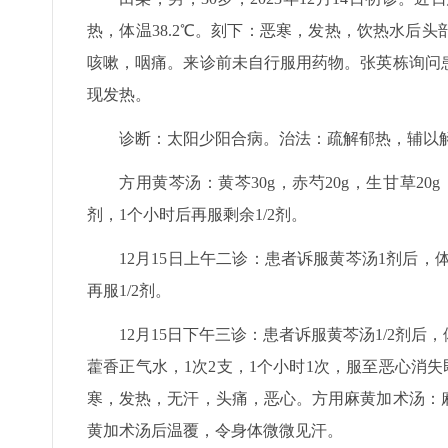
热，体温38.2℃。刻下：恶寒，发热，饮热水后
咳嗽，咽痛。来诊前未自行服用药物。张英栋询问患
现发热。
诊断：太阳少阳合病。治法：疏解郁热，辅以
方用黄芩汤：黄芩30g，赤芍20g，生甘草20g
剂，1个小时后再服剩余1/2剂。
12月15日上午二诊：患者诉服黄芩汤1剂后，
再服1/2剂。
12月15日下午三诊：患者诉服黄芩汤1/2剂
藿香正气水，1次2支，1个小时1次，服至恶心消失
寒，发热，无汗，头痛，恶心。方用麻黄加术汤：麻黄9
黄加术汤后温覆，令身体微微见汗。