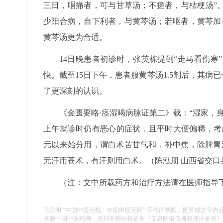
三日，咽痛者，可与甘草汤；不瘥者，与桔梗汤”。
少阳合病，自下利者，与黄芩汤；若呕者，黄芩加
黄芩汤更为合适。
14日晚患者初诊时，张英栋提到“走马看伤
快。截至15日下午，患者服黄芩汤1.5剂后，其病
了更深刻的认识。
《金匮要略·痉湿暍病脉证第二》载：“湿家，
上午就诊时仍有恶心的症状，且平时大便偏稀，考
元以来始分用，谓白术苦甘气和，补中焦，除脾胃
无汗用苍术，有汗则用白术。（陈泓朋 山西省交口
（注：文中所载药方和治疗方法请在医师指导
凡注明 “中国中医药报、中国中医药网” 字样的视频、图片或文字内
来源中国中医药网，否则本网站将依据《信息网络传播权保护条例》