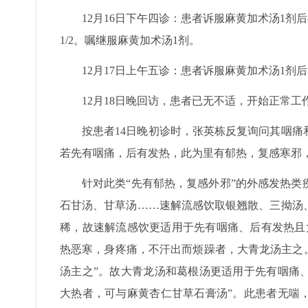
12月16日下午四诊：患者诉服麻黄加术汤1剂
1/2。嘱继服麻黄加术汤1剂。
12月17日上午五诊：患者诉服麻黄加术汤1剂后
12月18日晚回访，患者已无不适，开始正常工
按患者14日晚初诊时，张英栋反复询问其咽
若先有咽痛，后有发热，此为里有郁热，复感寒邪
针对此类“先有郁热，复感外邪”的外感发热
石甘汤、甘草汤……速解流感饮取银翘散、三拗汤
稀，故速解流感饮更适用于先有咽痛、后有发热且
热恶寒，身疼痛，不汗出而烦躁者，大青龙汤主之。
汤主之”。故大青龙汤和葛根汤更适用于先有咽痛、
大热者，可与麻黄杏仁甘草石膏汤”。此患者无喘，