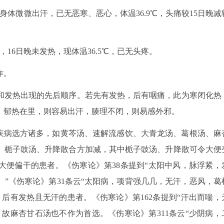
后身体微微出汗，已无恶寒、恶心，体温36.9℃，头痛较15日晚减
，16日晚未发热，现体温36.5℃，已无头疼。
作。
痛和发热出现的先后顺序。若先有发热，后有咽痛，此为寒闭化热
，郁热在里，则容易出汗，腠理不闭，则易感外邪。
类疾病选方诸多，如黄芩汤、速解流感饮、大青龙汤、葛根汤、麻
、栀子豉汤、升降散合方加减，其中栀子豉汤、升降散可令大便
大便偏干的患者。《伤寒论》第38条提到“太阳中风，脉浮紧，
”《伤寒论》第31条云“太阳病，项背强几几，无汗，恶风，葛
后有发热且无汗的患者。《伤寒论》第162条提到“汗出而喘，
故麻杏甘石汤也不作为首选。《伤寒论》第311条云“少阴病，