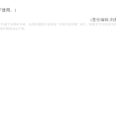
下使用。）
(责任编辑:刘
容均属于本网站专稿，如需转载图片请保留 “中国中医药网” 水印，转载文字内容请注
维护网络知识产权。