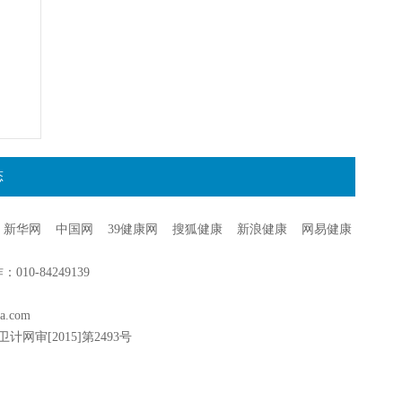
态
新华网
中国网
39健康网
搜狐健康
新浪健康
网易健康
0-84249139
a.com
卫计网审[2015]第2493号