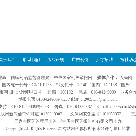
关于我们
联系我们
版权声明
广告刊例
人才招聘
报社动
理局
国家药品监督管理局
中央国家机关举报网
媒体合作：
人民网
国内统一刊号：CN11-0153 邮发代号：1-140（国内）D-1138（国外）
阳区北沙滩甲四号 邮编：100192 电话：010-84249009 业务合作：01
举报电话 01084249009-6237 邮箱：2005tcm@sina.com
：010-84249009转6243 传真：010-64854537 E-mail：2005tcm@sin
联网新闻信息许可证10120210002
文保网安备案号1101050052
京
国家中医药管理局主管 《中国中医药报》社有限公司主办
Copyright All Rights Reseved 本网站内容版权所有未经许可禁止转载