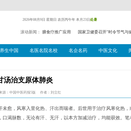
2026年08月9日 星期日
农历丙午年 本月23日
处暑
赛探索中（壮瑶）药药膳食疗推广应用
滚动新闻：
国家卫健委召开"时令节气与
养生中国
名医名院名校
名企名药
中医文化
甘汤治支原体肺炎
来源：中国中医药报5版
作者：刘立红
汗未愈，风寒入里化热、汗出而喘者。后世用于治疗风寒化热，
，口渴脉数，无论有汗、无汗，以本方加减治疗，均能获效。笔
。