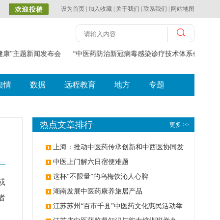
设为首页
|
加入收藏
|
关于我们
|
联系我们
|
网站地图
健康"主题新闻发布会
“中医药防治新冠病毒感染诊疗技术体系创建与应
舆情
数据
远程教育
地方
专题
热点文章排行
更多 >>
上海：推动中医药传承创新和中西医协同发
展
中医上门解六日宿便难题
这杯“不限量”的乌梅饮沁人心脾
或
湖南发展中医药康养旅居产品
者
江苏苏州“百市千县”中医药文化惠民活动举