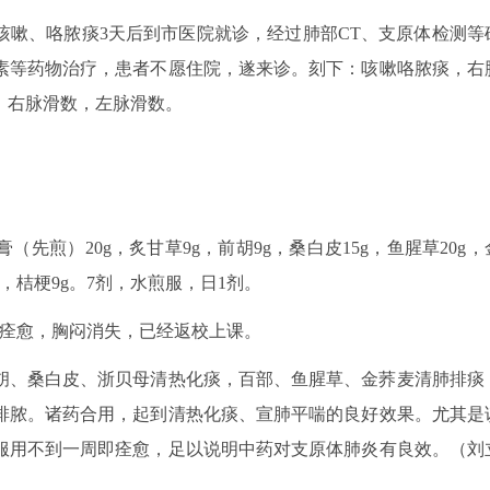
发热、咳嗽、咯脓痰3天后到市医院就诊，经过肺部CT、支原体检测等
素等药物治疗，患者不愿住院，遂来诊。刻下：咳嗽咯脓痰，右
，右脉滑数，左脉滑数。
（先煎）20g，炙甘草9g，前胡9g，桑白皮15g，鱼腥草20g，
0g，桔梗9g。7剂，水煎服，日1剂。
嗽痊愈，胸闷消失，已经返校上课。
胡、桑白皮、浙贝母清热化痰，百部、鱼腥草、金荞麦清肺排痰
排脓。诸药合用，起到清热化痰、宣肺平喘的良好效果。尤其是
服用不到一周即痊愈，足以说明中药对支原体肺炎有良效。（刘