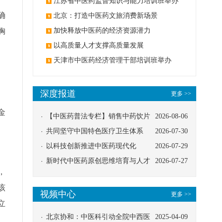
办
江苏省中医药监督知识与能力培训班举办
确
北京：打造中医药文旅消费新场景
胸
加快释放中医药的经济资源潜力
以高质量人才支撑高质量发展
天津市中医药经济管理干部培训班举办
深度报道
更多 >>
金
【中医药普法专栏】销售中药饮片
2026-08-06
应告知煎服方法及注意事项
共同坚守中国特色医疗卫生体系
2026-07-30
以科技创新推进中医药现代化
2026-07-29
新时代中医药原创思维培育与人才
2026-07-27
，
发展路径探索
该
视频中心
更多 >>
立
北京协和：中医科引动全院中西医
2025-04-09