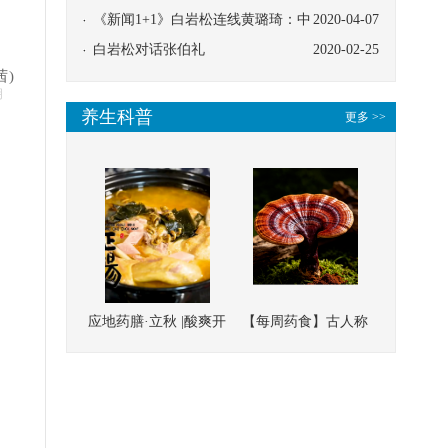
协同
《新闻1+1》白岩松连线黄璐琦：中
2020-04-07
医救治的临床效果
白岩松对话张伯礼
2020-02-25
茜)
明
养生科普
更多 >>
应地药膳·立秋 |酸爽开
【每周药食】古人称
胃，一口入魂！喝下
它为“仙草”，滋补强
这碗汤，滋阴润燥、
壮、培本固元
清热降火