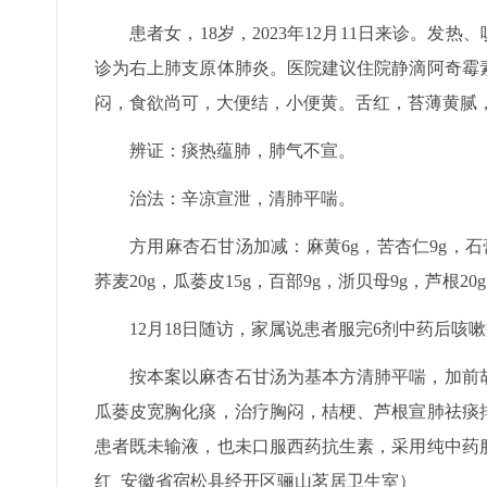
患者女，18岁，2023年12月11日来诊。
诊为右上肺支原体肺炎。医院建议住院静滴阿奇霉
闷，食欲尚可，大便结，小便黄。舌红，苔薄黄腻
辨证：痰热蕴肺，肺气不宣。
治法：辛凉宣泄，清肺平喘。
方用麻杏石甘汤加减：麻黄6g，苦杏仁9g，石膏
荞麦20g，瓜蒌皮15g，百部9g，浙贝母9g，芦根2
12月18日随访，家属说患者服完6剂中药后咳
按本案以麻杏石甘汤为基本方清肺平喘，加前
瓜蒌皮宽胸化痰，治疗胸闷，桔梗、芦根宣肺祛痰
患者既未输液，也未口服西药抗生素，采用纯中药
红 安徽省宿松县经开区骊山茗居卫生室）