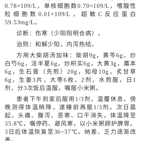
0.78×109/L，单核细胞数0.70×109/L，嗜酸性
粒细胞数0.01×109/L，超敏C反应蛋白
59.53mg/L。
诊断：伤寒（少阳阳明合病）。
治则：和解少阳，内泻热结。
方用大柴胡汤加味：柴胡9g，黄芩6g，炒
白芍6g，法半夏6g，炒枳实6g，大黄3g，藁本
6g，生石膏（先煎）20g，知母10g，炙甘草
6g，生姜3片，大枣6枚。2剂，水煎服，日1
剂，分3次饭后温服。嘱服小米粥。
患者下午到家后服用1/3剂，温覆休息，傍
晚测得体温稍降，遂睡前再服1/3剂。次日晨
起，头痛、腹泻、恶寒、口干消失，体温降至
35.8℃，嘱停药、避风寒，以小米粥顾护脾胃。
3日后体温恢复至36~37℃。纳差、乏力逐渐改
善。