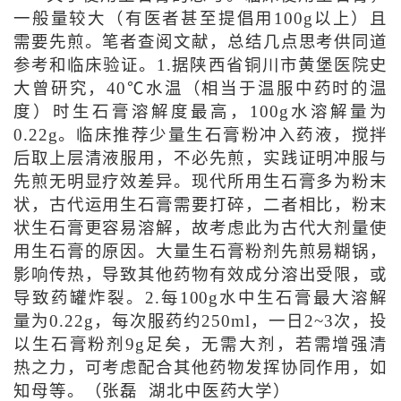
一般量较大（有医者甚至提倡用100g以上）且
需要先煎。笔者查阅文献，总结几点思考供同道
参考和临床验证。1.据陕西省铜川市黄堡医院史
大曾研究，40℃水温（相当于温服中药时的温
度）时生石膏溶解度最高，100g水溶解量为
0.22g。临床推荐少量生石膏粉冲入药液，搅拌
后取上层清液服用，不必先煎，实践证明冲服与
先煎无明显疗效差异。现代所用生石膏多为粉末
状，古代运用生石膏需要打碎，二者相比，粉末
状生石膏更容易溶解，故考虑此为古代大剂量使
用生石膏的原因。大量生石膏粉剂先煎易糊锅，
影响传热，导致其他药物有效成分溶出受限，或
导致药罐炸裂。2.每100g水中生石膏最大溶解
量为0.22g，每次服药约250ml，一日2~3次，投
以生石膏粉剂9g足矣，无需大剂，若需增强清
热之力，可考虑配合其他药物发挥协同作用，如
知母等。（张磊 湖北中医药大学）