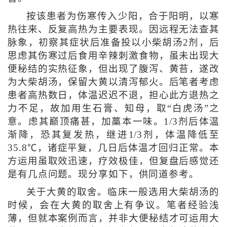
按该患者为伤寒传入少阳，合于阳明，以寒
热往来、反复高热为主要表现。因远程无法查其
脉象，初察其症状后准备投以小柴胡汤2剂，后
思虑其伤寒过后食用辛辣刺激食物，虽未出现大
便秘结的实热征象，但出现了腹泻、黄苔，遂改
为大柴胡汤，保留大黄以清泻郁火。后笔者考虑
患者高热数日，体温迟迟不退，担心此方退热之
力不足，故加用生石膏、知母，取“白虎汤”之
意。虑其巅顶痛甚，加藁本一味。1/3剂后体温
渐降，恐其复发热，继进1/3剂，体温降低至
35.8℃，诸症平复，几日后体温才回归正常。本
方运用虽取效迅速，疗效极佳，但复盘后感觉还
是有几点问题。现分享如下，供同道参考。
关于大黄的取舍。临床一般选用大柴胡汤的
时候，会在大黄的取舍上有争议。笔者经验浅
薄，但就本案例而言，并非大便秘结才可运用大