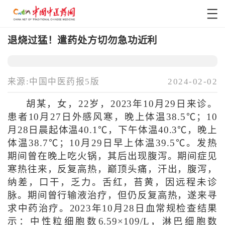
退烧过猛！遣药处方切勿急功近利
来源:中国中医药报5版
2024-02-02
胡某，女，22岁，2023年10月29日来诊。
患者10月27日外感风寒，晚上体温38.5℃；10
月28日晨起体温40.1℃，下午体温40.3℃，晚上
体温38.7℃；10月29日早上体温39.5℃。发热
期间曾在晚上吃火锅，其后出现腹泻。期间症见
寒热往来，反复高热，巅顶头痛，汗出，腹泻，
纳差，口干，乏力。舌红，苔黄，因远程未诊
脉。期间曾行输液治疗，但仍反复高热，遂来寻
求中药治疗。2023年10月28日血常规检查结果
示：中性粒细胞数6.59×109/L，淋巴细胞数