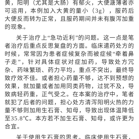
黄，阳明（尤其是大肠）有郁火，大便溏薄者亦
可运用，本例加入大黄的量小（3g），服药后
大便反而转为正常，且服药期间并未有腹泻加重
的现象。
关于治疗上“急功近利”的问题。这一点是笔
者治疗后重点反思复盘的方面。临床遣药处方的
时候，常常因为患者症候复杂而被症候“牵着鼻
子走”，针对具体症状对症加药，导致处方冗
杂、药味繁琐、药力平均，重点不突出，最终导
致疗效不佳。或者担心药量不够，达不到预想的
效果，就加量或者加用同类药物，过犹不及，导
致病轻药重，正气受之。在本案的治疗中，笔者
就犯了后者的问题，担心处方清泻阳明火热的力
量不够则加用生石膏、知母，导致出现体温降低
至35.8℃。本方若不加生石膏、知母，或许更为
合宜。
关于使用生石膏的思考。临床使用生石膏，